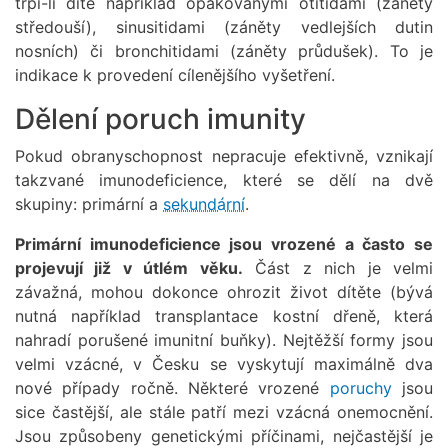
trpí-li dítě například opakovanými otitidami (záněty
středouší), sinusitidami (záněty vedlejších dutin
nosních) či bronchitidami (záněty průdušek). To je
indikace k provedení cílenějšího vyšetření.
Dělení poruch imunity
Pokud obranyschopnost nepracuje efektivně, vznikají
takzvané imunodeficience, které se dělí na dvě
skupiny: primární a
sekundární
.
Primární imunodeficience jsou vrozené a často se
projevují již v útlém věku.
Část z nich je velmi
závažná, mohou dokonce ohrozit život dítěte (bývá
nutná například transplantace kostní dřeně, která
nahradí porušené imunitní buňky). Nejtěžší formy jsou
velmi vzácné, v Česku se vyskytují maximálně dva
nové případy ročně. Některé vrozené
poruchy
jsou
sice častější, ale stále patří mezi vzácná onemocnění.
Jsou způsobeny genetickými příčinami, nejčastější je