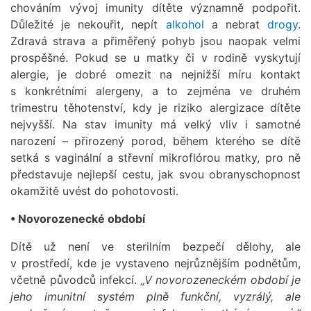
chováním vývoj imunity dítěte významně podpořit.
Důležité je nekouřit, nepít
alkohol
a nebrat
drogy
.
Zdravá strava a přiměřený pohyb jsou naopak velmi
prospěšné. Pokud se u matky či v rodině vyskytují
alergie, je dobré omezit na nejnižší míru kontakt
s konkrétními alergeny, a to zejména ve druhém
trimestru těhotenství, kdy je riziko alergizace dítěte
nejvyšší. Na stav imunity má velký vliv i samotné
narození – přirozený porod, během kterého se dítě
setká s vaginální a střevní mikroflórou matky, pro ně
představuje nejlepší cestu, jak svou obranyschopnost
okamžitě uvést do pohotovosti.
• Novorozenecké období
Dítě už není ve sterilním bezpečí dělohy, ale
v prostředí, kde je vystaveno nejrůznějším podnětům,
včetně původců infekcí.
„V novorozeneckém období je
jeho imunitní systém plně funkční, vyzrálý, ale