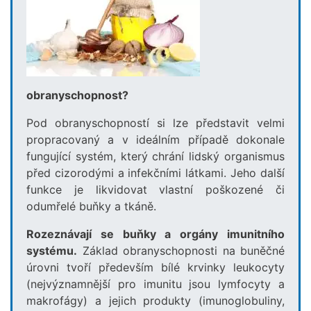
obranyschopnost?
Pod obranyschopností si lze představit velmi
propracovaný a v ideálním případě dokonale
fungující systém, který chrání lidský organismus
před cizorodými a infekčními látkami. Jeho další
funkce je likvidovat vlastní poškozené či
odumřelé buňky a tkáně.
Rozeznávají se buňky a orgány imunitního
systému.
Základ obranyschopnosti na buněčné
úrovni tvoří především bílé krvinky leukocyty
(nejvýznamnější pro imunitu jsou lymfocyty a
makrofágy) a jejich produkty (imunoglobuliny,