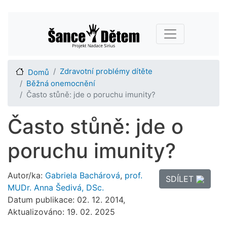
Přejít
Main navigation
k
hlavnímu
obsahu
Zdravotní problémy dítěte
Domů
Běžná onemocnění
Často stůně: jde o poruchu imunity?
Často stůně: jde o
poruchu imunity?
Autor/ka:
Gabriela Bachárová
,
prof.
SDÍLET
MUDr. Anna Šedivá, DSc.
Datum publikace: 02. 12. 2014,
Aktualizováno: 19. 02. 2025