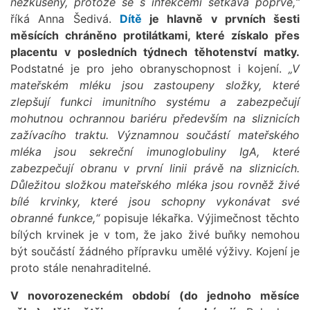
nezkušený, protože se s infekcemi setkává poprvé,“
říká Anna Šedivá.
Dítě
je hlavně v prvních šesti
měsících chráněno protilátkami, které získalo přes
placentu v posledních týdnech těhotenství matky.
Podstatné je pro jeho obranyschopnost i kojení.
„V
mateřském mléku jsou zastoupeny složky, které
zlepšují funkci imunitního systému a zabezpečují
mohutnou ochrannou bariéru především na sliznicích
zažívacího traktu. Významnou součástí mateřského
mléka jsou sekreční imunoglobuliny IgA, které
zabezpečují obranu v první linii právě na sliznicích.
Důležitou složkou mateřského mléka jsou rovněž živé
bílé krvinky, které jsou schopny vykonávat své
obranné funkce,“
popisuje lékařka. Výjimečnost těchto
bílých krvinek je v tom, že jako živé buňky nemohou
být součástí žádného přípravku umělé výživy. Kojení je
proto stále nenahraditelné.
V novorozeneckém období (do jednoho měsíce