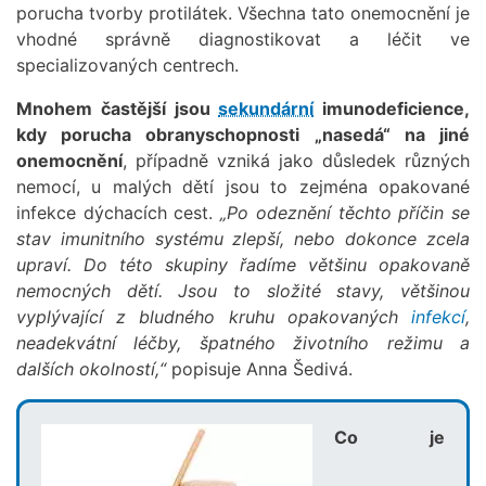
porucha tvorby protilátek. Všechna tato onemocnění je
vhodné správně diagnostikovat a léčit ve
specializovaných centrech.
Mnohem častější jsou
sekundární
imunodeficience,
kdy porucha obranyschopnosti „nasedá“ na jiné
onemocnění
, případně vzniká jako důsledek různých
nemocí, u malých dětí jsou to zejména opakované
infekce dýchacích cest.
„Po odeznění těchto příčin se
stav imunitního systému zlepší, nebo dokonce zcela
upraví. Do této skupiny řadíme většinu opakovaně
nemocných dětí. Jsou to složité stavy, většinou
vyplývající z bludného kruhu opakovaných
infekcí
,
neadekvátní léčby, špatného životního režimu a
dalších okolností,“
popisuje Anna Šedivá.
Co je