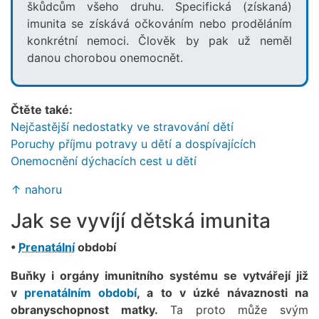
škůdcům všeho druhu. Specifická (získaná)
imunita se získává očkováním nebo proděláním
konkrétní nemoci. Člověk by pak už neměl
danou chorobou onemocnět.
Čtěte také:
Nejčastější nedostatky ve stravování dětí
Poruchy příjmu potravy u dětí a dospívajících
Onemocnění dýchacích cest u dětí
↑ nahoru
Jak se vyvíjí dětská imunita
•
Prenatální
období
Buňky i orgány imunitního systému se vytvářejí již
v
prenatálním období
, a to v úzké návaznosti na
obranyschopnost matky.
Ta proto může svým