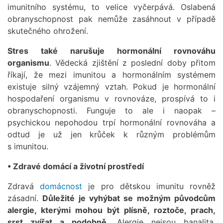
imunitního systému, to velice vyčerpává. Oslabená
obranyschopnost pak nemůže zasáhnout v případě
skutečného ohrožení.
Stres také narušuje hormonální rovnováhu
organismu
. Vědecká zjištění z poslední doby přitom
říkají, že mezi imunitou a hormonálním systémem
existuje silný vzájemný vztah. Pokud je hormonální
hospodaření organismu v rovnováze, prospívá to i
obranyschopnosti. Funguje to ale i naopak –
psychickou nepohodou trpí hormonální rovnováha a
odtud je už jen krůček k různým problémům
s imunitou.
• Zdravé domácí a životní prostředí
Zdravá
domácnost
je pro dětskou imunitu rovněž
zásadní.
Důležité je vyhýbat se možným původcům
alergie, kterými mohou být plísně, roztoče, prach,
srst zvířat a podobně.
Alergie nejsou banalita,