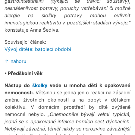
gastrointestinální (týkající se trávicí soustavy),
nesnášenlivost potravy, poruchy vstřebávání či možné
alergie na složky potravy mohou ovlivnit
imunologickou reaktivitu v pozdějších stadiích vývoje,“
konstatuje Anna Šedivá.
Související článek:
Vývoj dítěte: batolecí období
↑ nahoru
• Předškolní věk
Nástup do
školky
vede u mnoha dětí k opakované
nemocnosti.
Většinou se jedná jen o reakci na zásadní
změnu životních okolností a na pobyt v dětském
kolektivu. V domácím prostředí by dítě zvýšeně
nemocné nebylo.
„Onemocnění bývají velmi typická,
jedná se o opakované infekce horních cest dýchacích.
Nebývají závažná, téměř nikdy se nerozvine závažnější