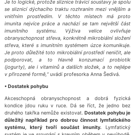
Je to logické, protože sliznice trávicí soustavy je spolu
se sliznicí dýchacího traktu rozhraním mezi vnějším a
vnitřním prostředím. V těchto místech má proto
imunita nejvíce práce a nachází se tam největší část
imunitního systému. Výživa velice ovlivňuje
obranyschopnost střeva, konkrétně mikrobiální složení
střeva, které s imunitním systémem úzce komunikuje.
Je proto důležité toto mikrobiální prostředí neničit, ale
podporovat, a to hlavně konzumací probiotik
(jogurty), ale i vitaminů a dalších složek, a to nejlépe
v přirozené formě,“
uvádí profesorka Anna Šedivá.
• Dostatek pohybu
Akceschopná obranyschopnost a dobrá fyzická
kondice jdou ruku v ruce. Dá se říct, že jedno bez
druhého takřka nemůže existovat.
Dostatek pohybu je
důležitý například pro dobrou činnost lymfatického
systému, který tvoří součást imunity.
Lymfatický
systém je ve srovnání s krevním oběhem v nevýhodě,