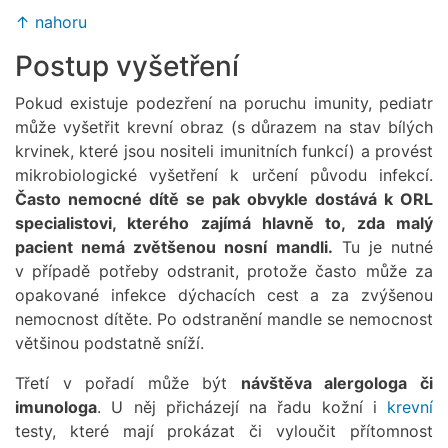
↑ nahoru
Postup vyšetření
Pokud existuje podezření na poruchu imunity, pediatr
může vyšetřit krevní obraz (s důrazem na stav bílých
krvinek, které jsou nositeli imunitních funkcí) a provést
mikrobiologické vyšetření k určení původu infekcí.
Často nemocné dítě se pak obvykle dostává k ORL
specialistovi, kterého zajímá hlavně to, zda malý
pacient nemá zvětšenou nosní mandli.
Tu je nutné
v případě potřeby odstranit, protože často může za
opakované infekce dýchacích cest a za zvýšenou
nemocnost dítěte. Po odstranění mandle se nemocnost
většinou podstatně sníží.
Třetí v pořadí může být
návštěva alergologa či
imunologa
. U něj přicházejí na řadu kožní i
krevní
testy, které mají prokázat či vyloučit přítomnost