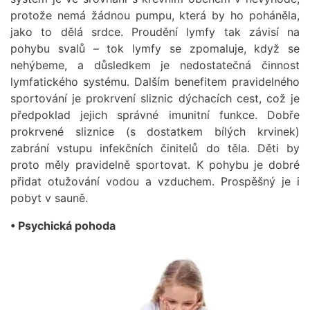
protože nemá žádnou pumpu, která by ho poháněla,
jako to dělá srdce. Proudění lymfy tak závisí na
pohybu svalů – tok lymfy se zpomaluje, když se
nehýbeme, a důsledkem je nedostatečná činnost
lymfatického systému. Dalším benefitem pravidelného
sportování je prokrvení sliznic dýchacích cest, což je
předpoklad jejich správné imunitní funkce. Dobře
prokrvené sliznice (s dostatkem bílých krvinek)
zabrání vstupu infekčních činitelů do těla. Děti by
proto měly pravidelně sportovat. K pohybu je dobré
přidat otužování vodou a vzduchem. Prospěšný je i
pobyt v sauně.
• Psychická pohoda