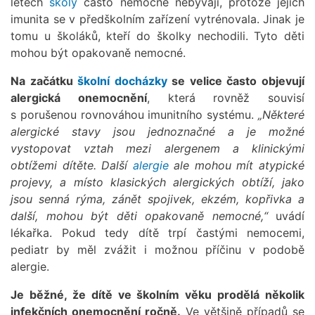
letech
školy
často nemocné nebývají, protože jejich
imunita se v předškolním zařízení vytrénovala. Jinak je
tomu u školáků, kteří do školky nechodili. Tyto děti
mohou být opakovaně nemocné.
Na začátku
školní docházky
se velice často objevují
alergická onemocnění
, která rovněž souvisí
s porušenou rovnováhou imunitního systému.
„Některé
alergické stavy jsou jednoznačné a je možné
vystopovat vztah mezi alergenem a klinickými
obtížemi dítěte. Další
alergie
ale mohou mít atypické
projevy, a místo klasických alergických obtíží, jako
jsou senná rýma, zánět spojivek, ekzém, kopřivka a
další, mohou být děti opakovaně nemocné,“
uvádí
lékařka. Pokud tedy dítě trpí častými nemocemi,
pediatr by měl zvážit i možnou příčinu v podobě
alergie.
Je běžné, že dítě ve školním věku prodělá několik
infekčních onemocnění ročně.
Ve většině případů se