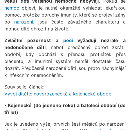
věku) děti většinou nemocné nebývají.
Pokud se
nemoc
objeví, je nutné okamžitě vyhledat lékařskou
pomoc, protože poruchy imunity, které se projeví záhy
po
narození
, jsou často závažného charakteru a
mohou dítě ohrozit na životě.
Zvláštní pozornost a
péči
vyžadují nezralé a
nedonošené děti
, neboť předčasný porod zkrátil
období, kdy dochází k přenosu protilátek přes
placentu, a imunitní systém neměl dostatek času
dozrát. Předčasně narozené děti jsou proto náchylnější
k infekčním onemocněním.
Související článek:
Vývoj dítěte: novorozenecké a kojenecké období
• Kojenecké (do jednoho roku) a batolecí období (do
tří let)
Jak je uvedeno výše, prvních šest měsíců po narození