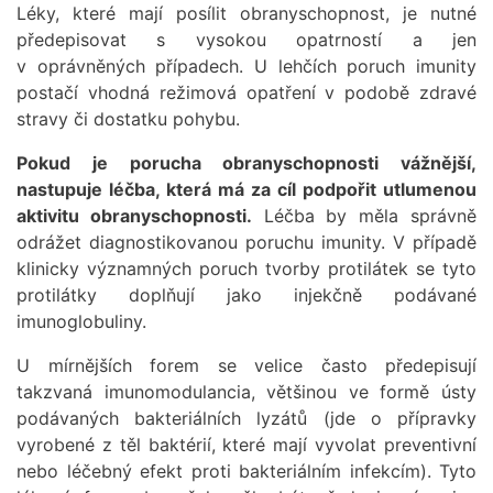
Léky, které mají posílit obranyschopnost, je nutné
předepisovat s vysokou opatrností a jen
v oprávněných případech. U lehčích poruch imunity
postačí vhodná režimová opatření v podobě zdravé
stravy či dostatku pohybu.
Pokud je porucha obranyschopnosti vážnější,
nastupuje léčba, která má za cíl podpořit utlumenou
aktivitu obranyschopnosti.
Léčba by měla správně
odrážet diagnostikovanou poruchu imunity. V případě
klinicky významných poruch tvorby protilátek se tyto
protilátky doplňují jako injekčně podávané
imunoglobuliny.
U mírnějších forem se velice často předepisují
takzvaná imunomodulancia, většinou ve formě ústy
podávaných bakteriálních lyzátů (jde o přípravky
vyrobené z těl baktérií, které mají vyvolat preventivní
nebo léčebný efekt proti bakteriálním infekcím). Tyto