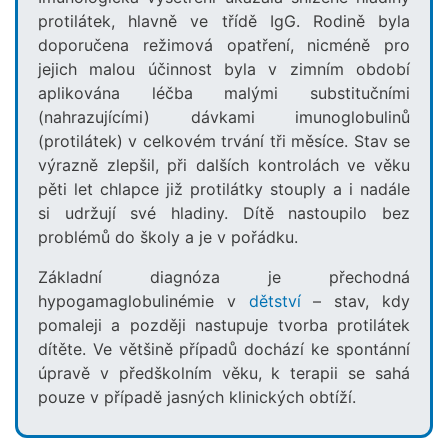
protilátek, hlavně ve třídě IgG. Rodině byla
doporučena režimová opatření, nicméně pro
jejich malou účinnost byla v zimním období
aplikována léčba malými substitučními
(nahrazujícími) dávkami imunoglobulinů
(protilátek) v celkovém trvání tři měsíce. Stav se
výrazně zlepšil, při dalších kontrolách ve věku
pěti let chlapce již protilátky stouply a i nadále
si udržují své hladiny. Dítě nastoupilo bez
problémů do školy a je v pořádku.
Základní diagnóza je přechodná
hypogamaglobulinémie v
dětství
– stav, kdy
pomaleji a později nastupuje tvorba protilátek
dítěte. Ve většině případů dochází ke spontánní
úpravě v předškolním věku, k terapii se sahá
pouze v případě jasných klinických obtíží.