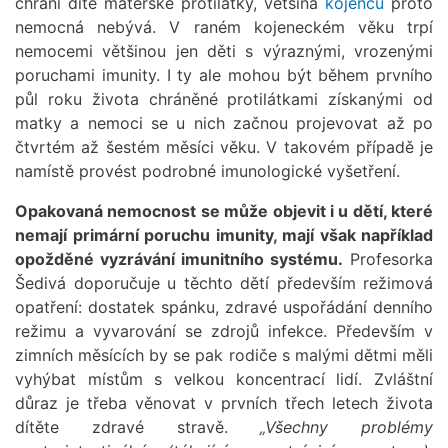
chrání dítě mateřské protilátky, většina
kojenců
proto
nemocná nebývá. V raném kojeneckém věku trpí
nemocemi většinou jen děti s výraznými, vrozenými
poruchami imunity. I ty ale mohou být během prvního
půl roku života chráněné protilátkami získanými od
matky a nemoci se u nich začnou projevovat až po
čtvrtém až šestém měsíci věku. V takovém případě je
namístě provést podrobné imunologické vyšetření.
Opakovaná nemocnost se může objevit i u dětí, které
nemají primární poruchu imunity, mají však například
opožděné vyzrávání imunitního systému.
Profesorka
Šedivá doporučuje u těchto dětí především režimová
opatření: dostatek spánku, zdravé uspořádání denního
režimu a vyvarování se zdrojů infekce. Především v
zimních měsících by se pak rodiče s malými dětmi měli
vyhýbat místům s velkou koncentrací lidí. Zvláštní
důraz je třeba věnovat v prvních třech letech života
dítěte zdravé stravě.
„Všechny problémy