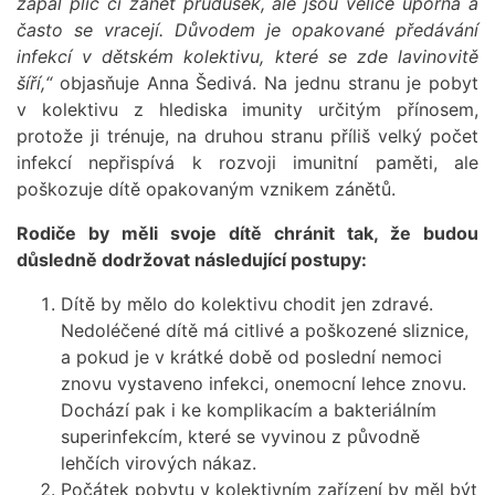
zápal plic či zánět průdušek, ale jsou velice úporná a
často se vracejí. Důvodem je opakované předávání
infekcí v dětském kolektivu, které se zde lavinovitě
šíří,“
objasňuje Anna Šedivá. Na jednu stranu je pobyt
v kolektivu z hlediska imunity určitým přínosem,
protože ji trénuje, na druhou stranu příliš velký počet
infekcí nepřispívá k rozvoji imunitní paměti, ale
poškozuje dítě opakovaným vznikem zánětů.
Rodiče by měli svoje dítě chránit tak, že budou
důsledně dodržovat následující postupy:
Dítě by mělo do kolektivu chodit jen zdravé.
Nedoléčené dítě má citlivé a poškozené sliznice,
a pokud je v krátké době od poslední nemoci
znovu vystaveno infekci, onemocní lehce znovu.
Dochází pak i ke komplikacím a bakteriálním
superinfekcím, které se vyvinou z původně
lehčích virových nákaz.
Počátek pobytu v kolektivním zařízení by měl být