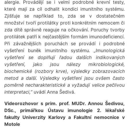
alergie. Provádějí se i velmi podrobné krevní testy,
které mají za cíl odhalit kondici imunitního systému.
Zjišťuje se například to, zda se v dostatečném
množství tvoří protilátky proti konkrétním nemocem či
zda dítě správně reaguje na očkování. Poruchy tvorby
protilátek patří k nejčastějším formám imunodeficiencí.
Při závažnějších poruchách se provádí i podrobné
vyšetření buněk imunitního systému.
„Imunologická
vyšetření se doplňují řadou dalších indikovaných
vyšetření, jako jsou nálezy mikrobiologické,
biochemické (rozbory krve), výsledky zobrazovacích
metod a další. Výsledky vyšetření jsou ovšem často
poměrně necharakteristické a vyžadují velice pečlivou
interpretaci,“
uvádí Anna Šedivá.
Videorozhovor s prim. prof. MUDr. Annou Šedivou,
DSc., primářkou Ústavu imunologie 2. lékařské
fakulty Univerzity Karlovy a Fakultní nemocnice v
Motole