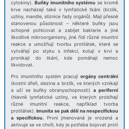
cytokiny).
Buňky imunitního systému
se kromě
krve nacházejí také v lymfatické tkáni (brzlík,
uzliny, mandle, sliznice řady orgánů). Mají přesně
stanovenou působnost – některé buňky jsou
schopné pohlcovat a zabíjet bakterie a jiné
škodlivé mikroorganismy, jiné řídí různé imunitní
reakce a umožňují tvorbu protilátek, které se
vytvářejí po styku s infekcí, kolují v krvi a
pronikají do tkání, kde pomáhají nemoc
likvidovat.
Pro imunitního systém pracují
orgány centrální
(kostní dřeň, slezina a brzlík, ve kterých vznikají
a učí se buňky obranyschopnosti)
a periferní
(hlavně lymfatické uzliny, ve kterých probíhají
různé imunitní reakce, například tvorba
protilátek).
Imunita se pak dělí na nespecifickou
a specifickou.
První jmenovaná je vrozená a
aktivuje se ve chvíli, kdy je potřeba bojovat proti