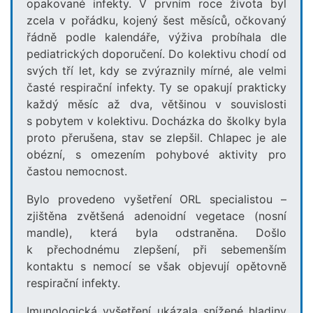
opakované infekty. V prvním roce života byl
zcela v pořádku, kojený šest měsíců, očkovaný
řádně podle kalendáře, výživa probíhala dle
pediatrických doporučení. Do kolektivu chodí od
svých tří let, kdy se zvýraznily mírné, ale velmi
časté respirační infekty. Ty se opakují prakticky
každý měsíc až dva, většinou v souvislosti
s pobytem v kolektivu. Docházka do školky byla
proto přerušena, stav se zlepšil. Chlapec je ale
obézní, s omezením pohybové aktivity pro
častou nemocnost.
Bylo provedeno vyšetření ORL specialistou –
zjištěna zvětšená adenoidní vegetace (nosní
mandle), která byla odstraněna. Došlo
k přechodnému zlepšení, při sebemenším
kontaktu s nemocí se však objevují opětovně
respirační infekty.
Imunologická vyšetření ukázala snížené hladiny