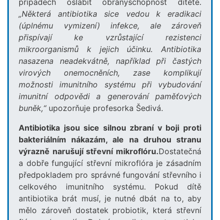
případech oslabit obranyschopnost dítěte.
„Některá antibiotika sice vedou k eradikaci
(úplnému vymizení) infekce, ale zároveň
přispívají ke vzrůstající rezistenci
mikroorganismů k jejich účinku. Antibiotika
nasazena neadekvátně, například při častých
virových onemocněních, zase komplikují
možnosti imunitního systému při vybudování
imunitní odpovědi a generování paměťových
buněk,“
upozorňuje profesorka Šedivá.
Antibiotika jsou sice silnou zbraní v boji proti
bakteriálním nákazám, ale na druhou stranu
výrazně narušují střevní mikroflóru.
Dostatečná
a dobře fungující střevní mikroflóra je zásadním
předpokladem pro správné fungování střevního i
celkového imunitního systému. Pokud dítě
antibiotika brát musí, je nutné dbát na to, aby
mělo zároveň dostatek probiotik, která střevní