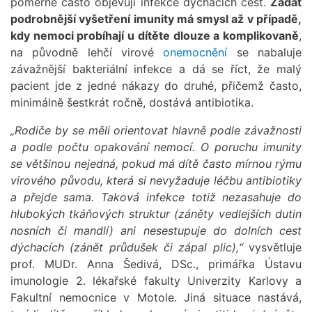
poměrně často objevují infekce dýchacích cest.
Žádat
podrobnější vyšetření imunity má smysl až v případě,
kdy nemoci probíhají u dítěte dlouze a komplikovaně
,
na původně lehčí virové
onemocnění
se nabaluje
závažnější bakteriální infekce a dá se říct, že malý
pacient jde z jedné nákazy do druhé, přičemž často,
minimálně šestkrát ročně, dostává antibiotika.
„Rodiče by se měli orientovat hlavně podle závažnosti
a podle počtu opakování nemocí. O poruchu imunity
se většinou nejedná, pokud má dítě často mírnou rýmu
virového původu, která si nevyžaduje léčbu antibiotiky
a přejde sama. Taková infekce totiž nezasahuje do
hlubokých tkáňových struktur (záněty vedlejších dutin
nosních či mandlí) ani nesestupuje do dolních cest
dýchacích (zánět průdušek či zápal plic),“
vysvětluje
prof. MUDr. Anna Šedivá, DSc., primářka Ústavu
imunologie 2. lékařské fakulty Univerzity Karlovy a
Fakultní nemocnice v Motole. Jiná situace nastává,