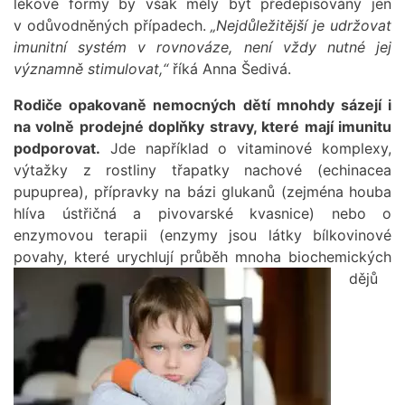
lékové formy by však měly být předepisovány jen
v odůvodněných případech.
„Nejdůležitější je udržovat
imunitní systém v rovnováze, není vždy nutné jej
významně stimulovat,“
říká Anna Šedivá.
Rodiče opakovaně nemocných dětí mnohdy sázejí i
na volně prodejné doplňky stravy, které mají imunitu
podporovat.
Jde například o vitaminové komplexy,
výtažky z rostliny třapatky nachové (echinacea
pupuprea), přípravky na bázi glukanů (zejména houba
hlíva ústřičná a pivovarské kvasnice) nebo o
enzymovou terapii (enzymy jsou látky bílkovinové
povahy, které urychlují průběh mnoha biochemických
dějů