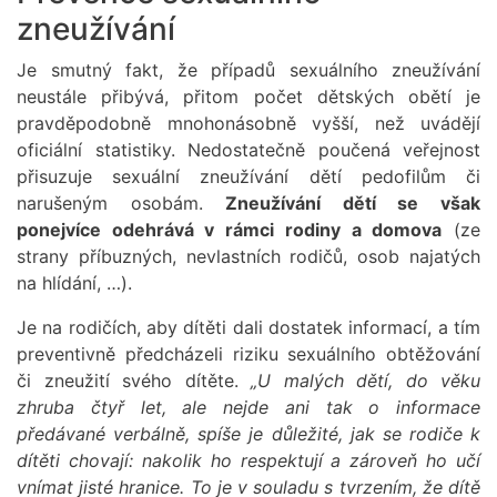
zneužívání
Je smutný fakt, že případů sexuálního zneužívání
neustále přibývá, přitom počet dětských obětí je
pravděpodobně mnohonásobně vyšší, než uvádějí
oficiální statistiky. Nedostatečně poučená veřejnost
přisuzuje sexuální zneužívání dětí pedofilům či
narušeným osobám.
Zneužívání dětí se však
ponejvíce odehrává v rámci rodiny a domova
(ze
strany příbuzných, nevlastních rodičů, osob najatých
na hlídání, …).
Je na rodičích, aby dítěti dali dostatek informací, a tím
preventivně předcházeli riziku sexuálního obtěžování
či zneužití svého dítěte.
„U malých dětí, do věku
zhruba čtyř let, ale nejde ani tak o informace
předávané verbálně, spíše je důležité, jak se rodiče k
dítěti chovají: nakolik ho respektují a zároveň ho učí
vnímat jisté hranice. To je v souladu s tvrzením, že dítě