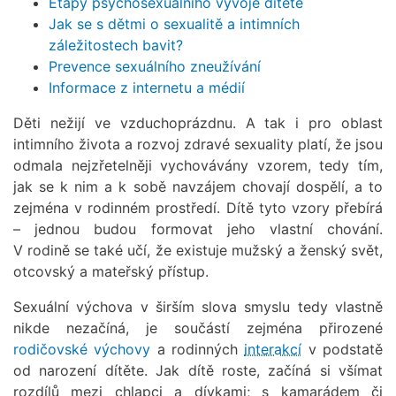
Etapy psychosexuálního vývoje dítěte
Jak se s dětmi o sexualitě a intimních
záležitostech bavit?
Prevence sexuálního zneužívání
Informace z internetu a médií
Děti nežijí ve vzduchoprázdnu. A tak i pro oblast
intimního života a rozvoj zdravé sexuality platí, že jsou
odmala nejzřetelněji vychovávány vzorem, tedy tím,
jak se k nim a k sobě navzájem chovají dospělí, a to
zejména v rodinném prostředí. Dítě tyto vzory přebírá
– jednou budou formovat jeho vlastní chování.
V rodině se také učí, že existuje mužský a ženský svět,
otcovský a mateřský přístup.
Sexuální výchova v širším slova smyslu tedy vlastně
nikde nezačíná, je součástí zejména přirozené
rodičovské výchovy
a rodinných
interakcí
v podstatě
od narození dítěte. Jak dítě roste, začíná si všímat
rozdílů mezi chlapci a dívkami; s kamarádem či