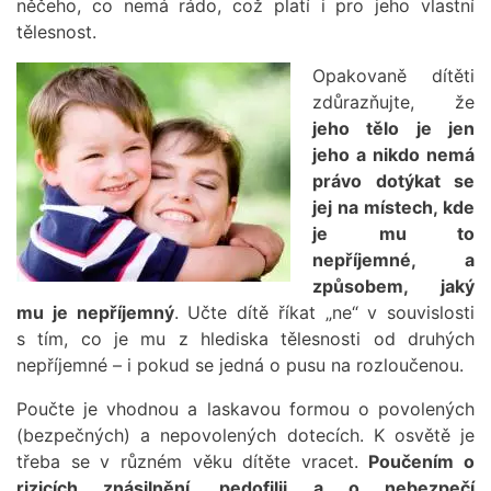
něčeho, co nemá rádo, což platí i pro jeho vlastní
tělesnost.
Opakovaně dítěti
zdůrazňujte, že
jeho tělo je jen
jeho a nikdo nemá
právo dotýkat se
jej na místech, kde
je mu to
nepříjemné, a
způsobem, jaký
mu je nepříjemný
. Učte dítě říkat „ne“ v souvislosti
s tím, co je mu z hlediska tělesnosti od druhých
nepříjemné – i pokud se jedná o pusu na rozloučenou.
Poučte je vhodnou a laskavou formou o povolených
(bezpečných) a nepovolených dotecích. K osvětě je
třeba se v různém věku dítěte vracet.
Poučením o
rizicích znásilnění, pedofilii a o nebezpečí