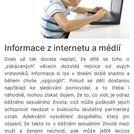
Informace z internetu a médií
Dnes už tak docela neplatí, že dítě se toho o
„zakázaných“ věcech dozvídá nejvíce od svých
vrstevníků. Informace si lze v dnešní době snadno a
během chvíle „vygooglit“. Pokud se děti dostanou
například ke sledování pornovideí, a to třeba i
náhodně, mohou získat dojem, že to, co vidí, je odraz
běžného sexuálního života, což může poškodit jejich
schopnost navázat v budoucnu skutečný partnerský
vztah. Adekvátní vysvětlení dospělého, který jim
objasní, že takto to v běžném sexuálním životě mezi
muži a ženami nechodí, pak může ještě leccos