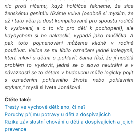
nic proti ničemu, když holčičce řekneme, že sice
ženskému genitálu říkáme vulva (osobně si myslím, že
už i tato věta je dost komplikovaná pro spoustu rodičů
k vyslovení, a o to víc pro děti k pochopení), ale
kdybychom si ho nakreslili, vypadá jako mušlička. A
pak toto pojmenování můžeme klidně v rodině
používat. Velice se mi líbilo označení jedné kolegyně,
která mluví s dětmi o ‚pohlaví‘. Sama říká, že jí nedělá
problém to vyslovit, jedná se o slovo neutrální a v
návaznosti se to dětem v budoucnu může logicky pojit
s označením pohlavního života nebo pohlavním
stykem,“
myslí si Iveta Jonášová.
Čtěte také:
Tresty ve výchově dětí: ano, či ne?
Poruchy příjmu potravy u dětí a dospívajících
Rizika závislostní chování u dětí a dospívajících a jejich
prevence