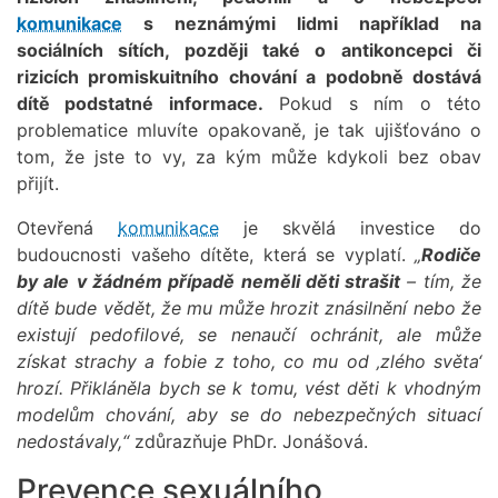
komunikace
s neznámými lidmi například na
sociálních sítích, později také o antikoncepci či
rizicích promiskuitního chování a podobně dostává
dítě podstatné informace.
Pokud s ním o této
problematice mluvíte opakovaně, je tak ujišťováno o
tom, že jste to vy, za kým může kdykoli bez obav
přijít.
Otevřená
komunikace
je skvělá investice do
budoucnosti vašeho dítěte, která se vyplatí.
„
Rodiče
by ale
v žádném případě neměli děti strašit
– tím, že
dítě bude vědět, že mu může hrozit znásilnění nebo že
existují pedofilové, se nenaučí ochránit, ale může
získat strachy a fobie z toho, co mu od ‚zlého světa‘
hrozí. Přikláněla bych se k tomu, vést děti k vhodným
modelům chování, aby se do nebezpečných situací
nedostávaly,“
zdůrazňuje PhDr. Jonášová.
Prevence sexuálního