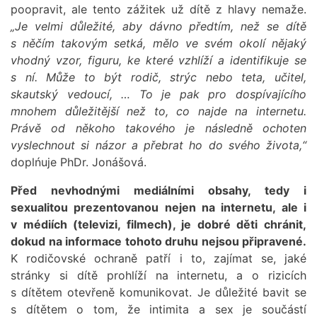
poopravit, ale tento zážitek už dítě z hlavy nemaže.
„Je velmi důležité, aby dávno předtím, než se dítě
s něčím takovým setká, mělo ve svém okolí nějaký
vhodný vzor, figuru, ke které vzhlíží a identifikuje se
s ní. Může to být rodič, strýc nebo teta, učitel,
skautský vedoucí, … To je pak pro dospívajícího
mnohem důležitější než to, co najde na internetu.
Právě od někoho takového je následně ochoten
vyslechnout si názor a přebrat ho do svého života,“
doplńuje PhDr. Jonášová.
Před nevhodnými mediálními obsahy, tedy i
sexualitou prezentovanou nejen na internetu, ale i
v médiích (televizi, filmech), je dobré děti chránit,
dokud na informace tohoto druhu nejsou připravené.
K rodičovské ochraně patří i to, zajímat se, jaké
stránky si dítě prohlíží na internetu, a o rizicích
s dítětem otevřeně komunikovat. Je důležité bavit se
s dítětem o tom, že intimita a sex je součástí