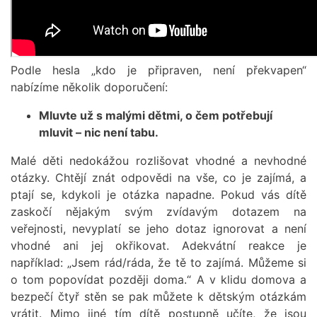
Podle hesla „kdo je připraven, není překvapen“
nabízíme několik doporučení:
Mluvte už s malými dětmi, o čem potřebují
mluvit – nic není tabu.
Malé děti nedokážou rozlišovat vhodné a nevhodné
otázky. Chtějí znát odpovědi na vše, co je zajímá, a
ptají se, kdykoli je otázka napadne. Pokud vás dítě
zaskočí nějakým svým zvídavým dotazem na
veřejnosti, nevyplatí se jeho dotaz ignorovat a není
vhodné ani jej okřikovat. Adekvátní reakce je
například: „Jsem rád/ráda, že tě to zajímá. Můžeme si
o tom popovídat později doma.“ A v klidu domova a
bezpečí čtyř stěn se pak můžete k dětským otázkám
vrátit. Mimo jiné tím dítě postupně učíte, že jsou