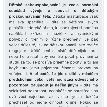
Dětské sebeuspokojování je zcela normální
součástí vývoje a souvisí s dětským
prozkoumáváním těla.
Dětská masturbace však
má svá specifika – dítě se většinou svých
genitálií nedotýká přímo, k uspokojení si pomáhá
například zkřížením nožiček a rytmickými
pohyby či třením o různé předměty. Je pak
velice důležité, jak na dětskou onanii jako rodiče
reagujete. Určitě není namístě dítě nijak kárat
nebo ho trestat, aby nemělo pocit provinění či
studu za to, že prožívá příjemné pocity, a to ani
když tuto jemu příjemnou činnost provádí na
veřejnosti.
V případě, že jde o dítě v mladším
předškolním věku, většinou stačí odvést jeho
pozornost, zaujmout je něčím jiným
– dítě má
selektivní pozornost, nedokáže se soustředit na
dvě věci najednou, ale velice rychle dokáže
přecházet od jedné činnosti k jiné. Pokud se