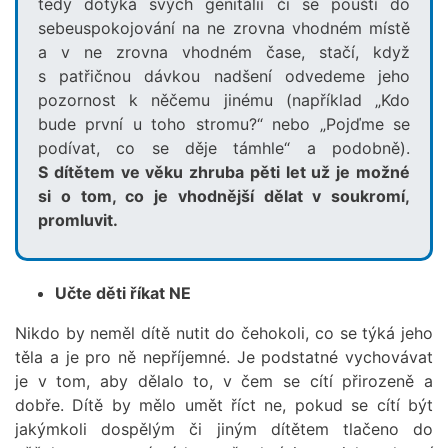
tedy dotýká svých genitálií či se pouští do
sebeuspokojování na ne zrovna vhodném místě
a v ne zrovna vhodném čase, stačí, když
s patřičnou dávkou nadšení odvedeme jeho
pozornost k něčemu jinému (například „Kdo
bude první u toho stromu?“ nebo „Pojďme se
podívat, co se děje támhle“ a podobně).
S dítětem ve věku zhruba pěti let už je možné
si o tom, co je vhodnější dělat v soukromí,
promluvit.
Učte děti říkat NE
Nikdo by neměl dítě nutit do čehokoli, co se týká jeho
těla a je pro ně nepříjemné. Je podstatné vychovávat
je v tom, aby dělalo to, v čem se cítí přirozeně a
dobře. Dítě by mělo umět říct ne, pokud se cítí být
jakýmkoli dospělým či jiným dítětem tlačeno do