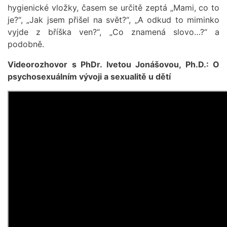
hygienické vložky, časem se určitě zeptá „Mami, co to
je?“, „Jak jsem přišel na svět?“, „A odkud to miminko
vyjde z bříška ven?“, „Co znamená slovo…?“ a
podobně.
Videorozhovor s PhDr. Ivetou Jonášovou, Ph.D.: O
psychosexuálním vývoji a sexualitě u dětí