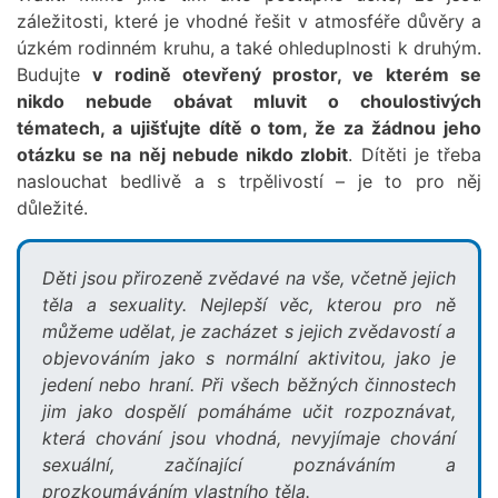
záležitosti, které je vhodné řešit v atmosféře důvěry a
úzkém rodinném kruhu, a také ohleduplnosti k druhým.
Budujte
v rodině otevřený prostor, ve kterém se
nikdo nebude obávat mluvit o choulostivých
tématech, a ujišťujte dítě o tom, že za žádnou jeho
otázku se na něj nebude nikdo zlobit
. Dítěti je třeba
naslouchat bedlivě a s trpělivostí – je to pro něj
důležité.
Děti jsou přirozeně zvědavé na vše, včetně jejich
těla a sexuality. Nejlepší věc, kterou pro ně
můžeme udělat, je zacházet s jejich zvědavostí a
objevováním jako s normální aktivitou, jako je
jedení nebo hraní. Při všech běžných činnostech
jim jako dospělí pomáháme učit rozpoznávat,
která chování jsou vhodná, nevyjímaje chování
sexuální, začínající poznáváním a
prozkoumáváním vlastního těla.