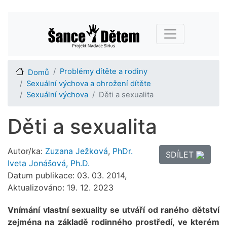
Přejít
Main navigation
k
hlavnímu
obsahu
Problémy dítěte a rodiny
Domů
Sexuální výchova a ohrožení dítěte
Sexuální výchova
Děti a sexualita
Děti a sexualita
Autor/ka:
Zuzana Ježková
,
PhDr.
SDÍLET
Iveta Jonášová, Ph.D.
Datum publikace: 03. 03. 2014,
Aktualizováno: 19. 12. 2023
Vnímání vlastní sexuality se utváří od raného dětství
zejména na základě rodinného prostředí, ve kterém