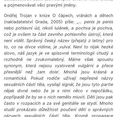
a pojmenovávat věci pravými jmény.
Ondřej Trojan v knize O čápech, vránách a dětech
(nakladatelství Grada, 2005) píše:
„… penis je penis
nebo pohlavní úd, nikoli lulánek, a pochva je pochva,
což je ovšem ta část zevního pohlavního ústrojí, která
není vidět. Správný český název (přejatý z latiny) pro
to, co na dívce vidíme, je
‚vulva‘. Není to nijak hezké
slovo, náš jazyk je ve spisovné terminologii chudý a
rozhodně ne zvukomalebný. Máme však spoustu
synonym, která nejsou vysloveně vulgární a přece
přesnější než
‚tam dole‘. Mnohá jsou krásná a
romantická. Pokud rodiče užívají nepřesné názvy
sexuálních částí těla, vysílají signál, že jsou tyto partie
nějak divné nebo že je s nimi něco v nepořádku,
popřípadě že by se o nich nemělo mluvit. Děti jsou pak
často v rozpacích a za své genitálie se stydí. Mnoho
studií prokázalo důležitost poučení dětí o správných
názvech sexuálních částí těla. Kromě propagace