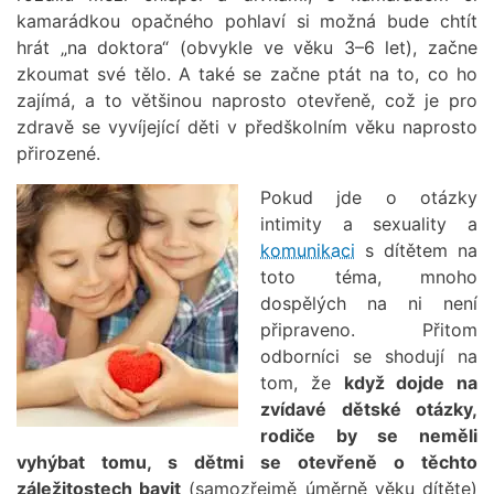
kamarádkou opačného pohlaví si možná bude chtít
hrát „na doktora“ (obvykle ve věku 3–6 let), začne
zkoumat své tělo. A také se začne ptát na to, co ho
zajímá, a to většinou naprosto otevřeně, což je pro
zdravě se vyvíjející děti v předškolním věku naprosto
přirozené.
Pokud jde o otázky
intimity a sexuality a
komunikaci
s dítětem na
toto téma, mnoho
dospělých na ni není
připraveno. Přitom
odborníci se shodují na
tom, že
když dojde na
zvídavé dětské otázky,
rodiče by se neměli
vyhýbat tomu, s dětmi se otevřeně o těchto
záležitostech bavit
(samozřejmě úměrně věku dítěte)