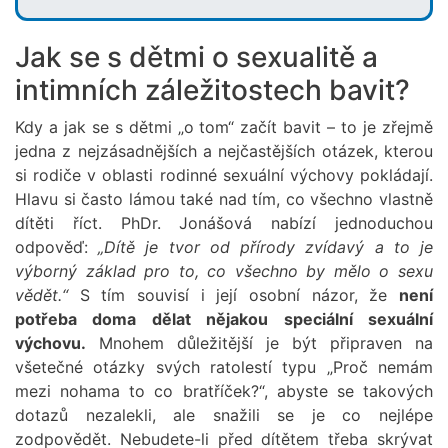
Jak se s dětmi o sexualitě a
intimních záležitostech bavit?
Kdy a jak se s dětmi „o tom“ začít bavit – to je zřejmě
jedna z nejzásadnějších a nejčastějších otázek, kterou
si rodiče v oblasti rodinné sexuální výchovy pokládají.
Hlavu si často lámou také nad tím, co všechno vlastně
dítěti říct. PhDr. Jonášová nabízí jednoduchou
odpověď:
„Dítě je tvor od přírody zvídavý a to je
výborný základ pro to, co všechno by mělo o sexu
vědět.“
S tím souvisí i její osobní názor, že
není
potřeba doma dělat nějakou speciální sexuální
výchovu.
Mnohem důležitější je být připraven na
všetečné otázky svých ratolestí typu „Proč nemám
mezi nohama to co bratříček?“, abyste se takových
dotazů nezalekli, ale snažili se je co nejlépe
zodpovědět. Nebudete-li před dítětem třeba skrývat