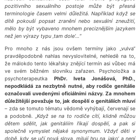
pozitivního sexuálního postoje může být přesná
terminologie časem velmi důležitá. Například když se
dítě pokouší popsat zranění nebo sexuální zneužití,
mělo by být vybaveno mnohem preciznějším jazykem
než jen výrazy typu
‚tam dole‘…“
Pro mnoho z nás jsou ovšem termíny jako „vulva“
pravděpodobně nahlas nevyslovitelné, nehledě na to,
že málokdo tento lékařsky znějící termín asi vůbec má
ve svém běžném slovníku zařazen. Psycholožka a
psychoterapeutka
PhDr. Iveta Jonášová, PhD.,
nepodkládá za nezbytně nutné, aby rodiče genitálie
označovali uvedenými oficiálními názvy. Za mnohem
důležitější považuje to, jak dospělí o genitáliích mluví
– zda se tomuto tématu vědomě vyhýbají, červenají se
a podobně. „
Když se na to rodiče cítí, klidně můžou
dětem sdělit, jak genitáliím říkají dospělí, a pak si
společně vymyslet nějaké synonymum. Vždyť děti v
době, kdy se učí nová slova, milují hru na ‚jako‘ a není