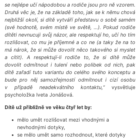
se nejlépe učí nápodobou a rodiče jsou pro ně vzorem.
Druhá věc je, že na základě toho, jak se k němu chová
nejbližší okolí, si dítě vytváří představu o sobě samém
(své hodnotě, svém místě ve světě, …). Pokud rodiče
dítěti nevnucuji svůj názor, ale respektují ho, učí ho tím
rozlišovat, co mu je příjemné a co ne (a taky že na to
má nárok, že si může dovolit něco takového si myslet
a cítit). A respektují-li rodiče to, že si dítě může
dovolit odmítnout i tulení nebo polibek od nich, pak
dítě zařadí tuto variantu do celého svého konceptu a
bude pro něj samozřejmostí odmítnout i cizí osobu
v případě neadekvátního kontaktu,“
vysvětluje
psycholožka Iveta Jonášová.
Dítě už přibližně ve věku čtyř let by:
mělo umět rozlišovat mezi vhodnými a
nevhodnými dotyky,
se mělo umět samo rozhodnout, které dotyky