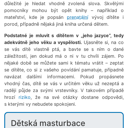
důležité je hledat vhodně zvolená slova. Skvělými
pomocníky mohou být opět knihy – například o
mateřství, kde je popsán
prenatální
vývoj dítěte i
porod, případně nějaká jiná kniha určená dětem.
Podstatné je mluvit s dítětem v „jeho jazyce“, tedy
adekvátně jeho věku a vyspělosti.
Ujasněte si, na co
se vás dítě vlastně ptá, a bavte se s ním o dané
záležitosti, jen dokud má o ni v tu chvíli zájem. Po
nějaké době se můžete sami k tématu vrátit – zeptat
se dítěte, co si z vašeho povídání pamatuje, případně
navázat dalšími informacemi. Pokud propásnete
vhodný čas, dítě se vás v určitém věku už nezeptá a
raději půjde za svými vrstevníky. V takovém případě
hrozí
riziko
, že na své otázky dostane odpovědi,
s kterými vy nebudete spokojeni.
Dětská masturbace