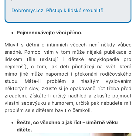
Dobromysl.cz: Přístup k lidské sexualitě
Pojmenovávejte věci přímo.
Mluvit s dětmi o intimních věcech není někdy vůbec
snadné. Pomoci vám v tom může nějaká publikace o
lidském těle (existují i dětské encyklopedie pro
nejmenší), o tom, jak děti přicházejí na svět, která
mimo jiné může napomoci i překonání rodičovského
studu. Máte-li problém s hlasitým vyslovením
některých slov, zkuste si je opakovaně říct třeba před
zrcadlem. Získáte-li určitý nadhled a zkusíte pojmout
vlastní sebevýuku s humorem, určitě pak nebudete mít
problém se s dítětem bavit o čemkoli.
Řešte, co všechno a jak říct – úměrně věku
dítěte.