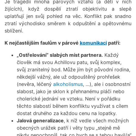
Je tragédií mnoha párových vztahů (a dětí v nich
žijících), když dospělí ztratí objektivitu a slepě
uplatňují jen svůj pohled na věc. Konflikt pak snadno
ztratí východisko směrem k odpuštění a opětovnému
sblížení.
K nejčastějším faulům v párové
komunikaci
patří:
„Ostřelování“ slabých míst partnera.
Každý
člověk má svou Achillovu patu, svůj komplex,
svůj zranitelný bod. Může jím být původní rodina,
někdejší vážný, ale už odpouštěný prohřešek
(nevěra, léčený
alkoholismus
, …), ale i osobnostní
slabost, jako je sklon k přehnanému pláči nebo
cholerické jednání ve vzteku. Není v pořádku
těchto slabostí během konfliktu využívat s cílem
dostat druhého za každou cenu na lopatky.
Jalová generalizace
, k níž vedle všech možných
obecných urážek patří i věty typu „stejně mě
nikdy nepochopíš, tak co bych se s tebou bavil/a“