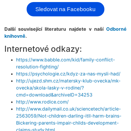
Sledovat na Facebooku
Další související literaturu najdete v naší
Odborné
knihovně
.
Internetové odkazy:
https://www.babble.com/kid/family-conflict-
resolution-fighting/
https://psychologie.cz/kdyz-za-nas-mysli-had/
http://ujezd.shm.cz/matersky-klub-ovecka/mk-
ovecka/skola-lasky-v-rodine/?
cmd=download&archiveID=34253
http://www.rodice.com/
http://www.dailymail.co.uk/sciencetech/article-
2563059/Not-children-darling-itll-harm-brains-
Bickering-parents-impair-childs-development-
claims-study.html