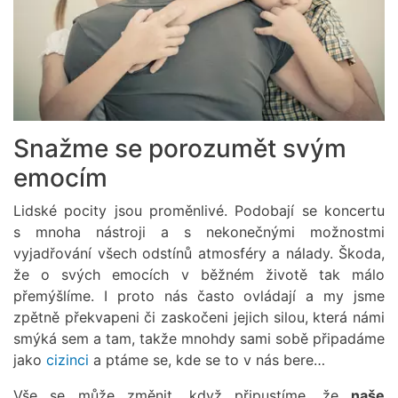
Snažme se porozumět svým
emocím
Lidské pocity jsou proměnlivé. Podobají se koncertu
s mnoha nástroji a s nekonečnými možnostmi
vyjadřování všech odstínů atmosféry a nálady. Škoda,
že o svých emocích v běžném životě tak málo
přemýšlíme. I proto nás často ovládají a my jsme
zpětně překvapeni či zaskočeni jejich silou, která námi
smýká sem a tam, takže mnohdy sami sobě připadáme
jako
cizinci
a ptáme se, kde se to v nás bere…
Vše se může změnit, když připustíme, že
naše