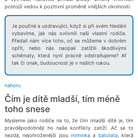
postojů vedou k pozitivní proměně vnějších okolností.
Je poučné a uzdravující, když si při svém hledání
vybavíme, jak nás ovlivnili naši vlastní rodiče.
Předali nám více toho, oč se můžeme v dobrém
opřít, nebo nás naopak zatížili škodlivými
schématy, která nyní pracně odstraňujeme? Ať
tak či onak, budoucnost je v našich rukou.
nahoru
Čím je dítě mladší, tím méně
toho snese
Mysleme jako rodiče na to, že čím mladší dítě je, tím
pravděpodobněji ho naše konflikty zatíží. Ač se to
nezdá, nejohroženější jsou
miminka
a
batolata
, která