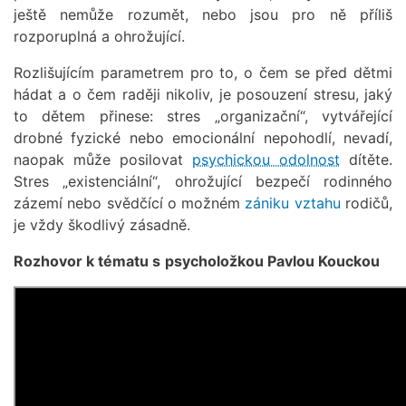
ještě nemůže rozumět, nebo jsou pro ně příliš
rozporuplná a ohrožující.
Rozlišujícím parametrem pro to, o čem se před dětmi
hádat a o čem raději nikoliv, je posouzení stresu, jaký
to dětem přinese: stres „organizační“, vytvářející
drobné fyzické nebo emocionální nepohodlí, nevadí,
naopak může posilovat
psychickou odolnost
dítěte.
Stres „existenciální“, ohrožující bezpečí rodinného
zázemí nebo svědčící o možném
zániku vztahu
rodičů,
je vždy škodlivý zásadně.
Rozhovor k tématu s
psycholožkou Pavlou Kouckou