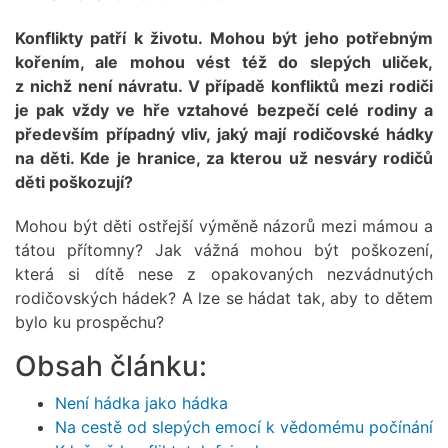
Konflikty patří k životu. Mohou být jeho potřebným
kořením, ale mohou vést též do slepých uliček,
z nichž není návratu. V případě konfliktů mezi rodiči
je pak vždy ve hře vztahové bezpečí celé rodiny a
především případný vliv, jaký mají rodičovské hádky
na děti. Kde je hranice, za kterou už nesváry rodičů
děti poškozují?
Mohou být děti ostřejší výměně názorů mezi mámou a
tátou přítomny? Jak vážná mohou být poškození,
která si dítě nese z opakovaných nezvádnutých
rodičovských hádek? A lze se hádat tak, aby to dětem
bylo ku prospěchu?
Obsah článku:
Není hádka jako hádka
Na cestě od slepých emocí k vědomému počínání