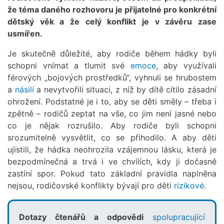
že téma daného rozhovoru je přijatelné pro konkrétní
dětský věk a že celý konflikt je v závěru zase
usmířen.
Je skutečně důležité, aby rodiče během hádky byli
schopni vnímat a tlumit své
emoce
, aby využívali
férových „bojových prostředků“, vyhnuli se hrubostem
a
násilí
a nevytvořili situaci, z níž by dítě cítilo zásadní
ohrožení. Podstatné je i to, aby se děti směly – třeba i
zpětně – rodičů zeptat na vše, co jim není jasné nebo
co je nějak rozrušilo. Aby rodiče byli schopni
srozumitelně vysvětlit, co se přihodilo. A aby děti
ujistili, že hádka neohrozila vzájemnou lásku, která je
bezpodmínečná a trvá i ve chvílích, kdy ji dočasně
zastíní spor. Pokud tato základní pravidla naplněna
nejsou, rodičovské konflikty bývají pro děti
rizikové
.
Dotazy čtenářů a odpovědi
spolupracující