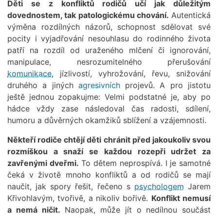
Děti se z konfliktů rodičů učí jak důležitým
dovednostem, tak patologickému chování.
Autentická
výměna rozdílných názorů, schopnost sdělovat své
pocity i vyjadřování nesouhlasu do rodinného života
patří na rozdíl od uraženého mlčení či ignorování,
manipulace, nesrozumitelného přerušování
komunikace
, jízlivostí, vyhrožování, řevu, snižování
druhého a jiných
agresivních
projevů. A pro jistotu
ještě jednou zopakujme: Velmi podstatné je, aby po
hádce vždy zase následoval čas radosti, sdílení,
humoru a důvěrných okamžiků sblížení a vzájemnosti.
Někteří rodiče chtějí děti chránit před jakoukoliv svou
rozmíškou a snaží se každou rozepři udržet za
zavřenými dveřmi.
To dětem neprospívá. I je samotné
čeká v životě mnoho konfliktů a od rodičů se mají
naučit, jak spory řešit, řečeno s
psychologem
Jarem
Křivohlavým, tvořivě, a nikoliv bořivě.
Konflikt nemusí
a nemá ničit.
Naopak, může jít o nedílnou součást