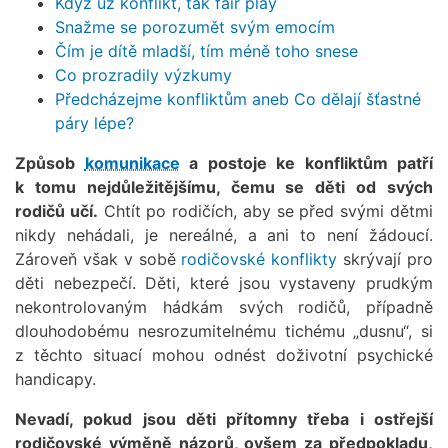
Když už konflikt, tak fair play
Snažme se porozumět svým emocím
Čím je dítě mladší, tím méně toho snese
Co prozradily výzkumy
Předcházejme konfliktům aneb Co dělají šťastné
páry lépe?
Způsob
komunikace
a postoje ke konfliktům patří
k tomu nejdůležitějšímu, čemu se děti od svých
rodičů učí.
Chtít po rodičích, aby se před svými dětmi
nikdy nehádali, je nereálné, a ani to není žádoucí.
Zároveň však v sobě
rodičovské konflikty
skrývají pro
děti nebezpečí. Děti, které jsou vystaveny prudkým
nekontrolovaným hádkám svých rodičů, případně
dlouhodobému nesrozumitelnému tichému „dusnu“, si
z těchto situací mohou odnést doživotní psychické
handicapy.
Nevadí, pokud jsou děti přítomny třeba i ostřejší
rodičovské výměně názorů, ovšem za předpokladu,