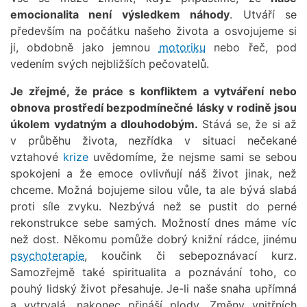
emocionalita není výsledkem náhody
. Utváří se
především na počátku našeho života a osvojujeme si
ji, obdobně jako jemnou
motoriku
nebo řeč, pod
vedením svých nejbližších pečovatelů.
Je zřejmé, že práce s konfliktem a vytváření nebo
obnova prostředí bezpodmínečné lásky v rodině jsou
úkolem vydatným a dlouhodobým.
Stává se, že si až
v průběhu života, nezřídka v situaci nečekané
vztahové
krize
uvědomíme, že nejsme sami se sebou
spokojeni a že emoce ovlivňují náš život jinak, než
chceme. Možná bojujeme silou vůle, ta ale bývá slabá
proti síle zvyku. Nezbývá než se pustit do perné
rekonstrukce sebe samých. Možností dnes máme víc
než dost. Někomu pomůže dobrý knižní rádce, jinému
psychoterapie
, koučink či sebepoznávací kurz.
Samozřejmě také spiritualita a poznávání toho, co
pouhý lidský život přesahuje. Je-li naše snaha upřímná
a vytrvalá, nakonec přináší plody. Změny vnitřních