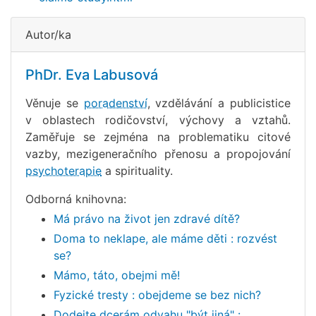
Autor/ka
PhDr. Eva Labusová
Věnuje se
poradenství
, vzdělávání a publicistice
v oblastech rodičovství, výchovy a vztahů.
Zaměřuje se zejména na problematiku citové
vazby, mezigeneračního přenosu a propojování
psychoterapie
a spirituality.
Odborná knihovna:
Má právo na život jen zdravé dítě?
Doma to neklape, ale máme děti : rozvést
se?
Mámo, táto, obejmi mě!
Fyzické tresty : obejdeme se bez nich?
Dodejte dcerám odvahu "být jiná" :