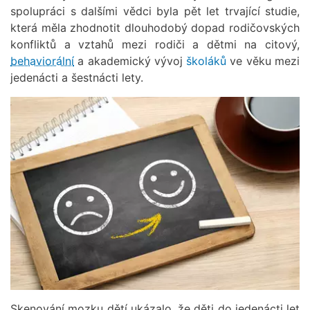
spolupráci s dalšími vědci byla pět let trvající studie,
která měla zhodnotit dlouhodobý dopad rodičovských
konfliktů a vztahů mezi rodiči a dětmi na citový,
behaviorální
a akademický vývoj
školáků
ve věku mezi
jedenácti a šestnácti lety.
Skenování mozku dětí ukázalo, že děti do jedenácti let