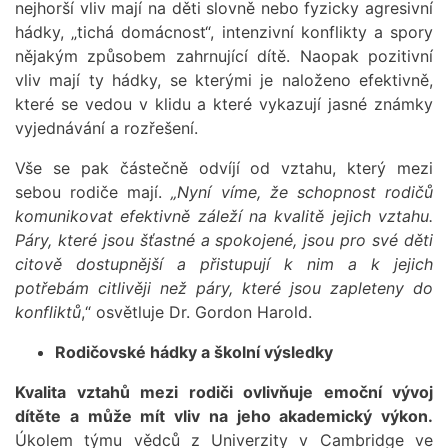
nejhorší vliv mají na děti slovně nebo fyzicky agresivní
hádky, „tichá domácnost“, intenzivní konflikty a spory
nějakým způsobem zahrnující dítě. Naopak pozitivní
vliv mají ty hádky, se kterými je naloženo efektivně,
které se vedou v klidu a které vykazují jasné známky
vyjednávání a rozřešení.
Vše se pak částečně odvíjí od vztahu, který mezi
sebou rodiče mají.
„Nyní víme, že schopnost rodičů
komunikovat efektivně záleží na kvalitě jejich vztahu.
Páry, které jsou šťastné a spokojené, jsou pro své děti
citově dostupnější a přistupují k nim a k jejich
potřebám citlivěji než páry, které jsou zapleteny do
konfliktů
,“ osvětluje Dr. Gordon Harold.
Rodičovské hádky a školní výsledky
Kvalita vztahů mezi rodiči ovlivňuje emoční vývoj
dítěte a může mít vliv na jeho akademický výkon.
Úkolem týmu vědců z Univerzity v Cambridge ve