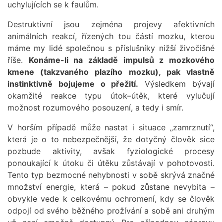
uchylujících se k faulům.
Destruktivní jsou zejména projevy afektivních
animálních reakcí, řízených tou částí mozku, kterou
máme my lidé společnou s příslušníky nižší živočišné
říše.
Konáme-li na základě impulsů z mozkového
kmene (takzvaného plazího mozku), pak vlastně
instinktivně bojujeme o přežití.
Výsledkem bývají
okamžité reakce typu útok–útěk, které vylučují
možnost rozumového posouzení, a tedy i smír.
V horším případě může nastat i situace „zamrznutí“,
která je o to nebezpečnější, že dotyčný člověk sice
pozbude aktivity, avšak fyziologické procesy
ponoukající k útoku či útěku zůstávají v pohotovosti.
Tento typ bezmocné nehybnosti v sobě skrývá značné
množství energie, která – pokud zůstane nevybita –
obvykle vede k celkovému ochromení, kdy se člověk
odpojí od svého běžného prožívání a sobě ani druhým