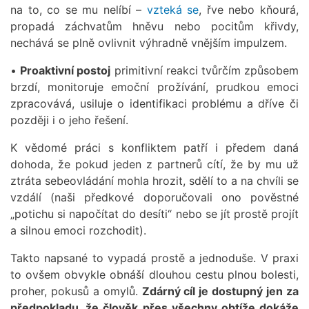
na to, co se mu nelíbí –
vzteká se
, řve nebo kňourá,
propadá záchvatům hněvu nebo pocitům křivdy,
nechává se plně ovlivnit výhradně vnějším impulzem.
•
Proaktivní postoj
primitivní reakci tvůrčím způsobem
brzdí, monitoruje emoční prožívání, prudkou emoci
zpracovává, usiluje o identifikaci problému a dříve či
později i o jeho řešení.
K vědomé práci s konfliktem patří i předem daná
dohoda, že pokud jeden z partnerů cítí, že by mu už
ztráta sebeovládání mohla hrozit, sdělí to a na chvíli se
vzdálí (naši předkové doporučovali ono pověstné
„potichu si napočítat do desíti“ nebo se jít prostě projít
a silnou emoci rozchodit).
Takto napsané to vypadá prostě a jednoduše. V praxi
to ovšem obvykle obnáší dlouhou cestu plnou bolesti,
proher, pokusů a omylů.
Zdárný cíl je dostupný jen za
předpokladu, že člověk přes všechny obtíže dokáže