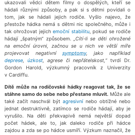
ukazovali vědci dětem filmy o dospělých, kteří se
hádali různými způsoby, a pak si s dětmi povídali o
tom, jak se hádali jejich rodiče. Vyšlo najevo, že
přestože hádka nemá s dětmi nic společného, může i
tak ohrožovat jejich
emoční stabilitu
, pokud se rodiče
hádají „špatným“ způsobem.
„Cítí-li se děti ohrožené
na emoční úrovni, začnou se u nich ve větší míře
projevovat negativní
symptomy
, jako například
deprese
,
úzkost
, agrese či nepřátelskost,“
tvrdí Dr.
Gordon Harold, výzkumný pracovník z Univerzity
v Cardiffu.
Dítě může na rodičovské hádky reagovat tak, že se
stáhne samo do sebe nebo přestane mluvit.
Může ale
také začít naschvál být
agresivní
nebo obtížné nebo
jednat destruktivně, zatímco se rodiče hádají, aby je
vyrušilo. Na děti překvapivě nemá největší dopad
počet hádek, ale to, jak daleko rodiče při hádce
zajdou a zda se po hádce usmíří. Výzkum naznačil, že