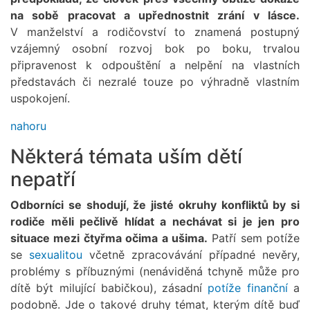
na sobě pracovat a upřednostnit zrání v lásce.
V manželství a rodičovství to znamená postupný
vzájemný osobní rozvoj bok po boku, trvalou
připravenost k odpouštění a nelpění na vlastních
představách či nezralé touze po výhradně vlastním
uspokojení.
nahoru
Některá témata uším dětí
nepatří
Odborníci se shodují, že jisté okruhy konfliktů by si
rodiče měli pečlivě hlídat a nechávat si je jen pro
situace mezi čtyřma očima a ušima.
Patří sem potíže
se
sexualitou
včetně zpracovávání případné nevěry,
problémy s příbuznými (nenáviděná tchyně může pro
dítě být milující babičkou), zásadní
potíže finanční
a
podobně. Jde o takové druhy témat, kterým dítě buď