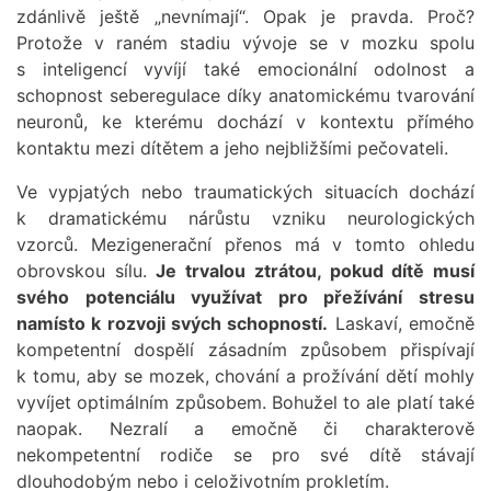
zdánlivě ještě „nevnímají“. Opak je pravda. Proč?
Protože v raném stadiu vývoje se v mozku spolu
s inteligencí vyvíjí také emocionální odolnost a
schopnost seberegulace díky anatomickému tvarování
neuronů, ke kterému dochází v kontextu přímého
kontaktu mezi dítětem a jeho nejbližšími pečovateli.
Ve vypjatých nebo traumatických situacích dochází
k dramatickému nárůstu vzniku neurologických
vzorců. Mezigenerační přenos má v tomto ohledu
obrovskou sílu.
Je trvalou ztrátou, pokud dítě musí
svého potenciálu využívat pro přežívání stresu
namísto k rozvoji svých schopností.
Laskaví, emočně
kompetentní dospělí zásadním způsobem přispívají
k tomu, aby se mozek, chování a prožívání dětí mohly
vyvíjet optimálním způsobem. Bohužel to ale platí také
naopak. Nezralí a emočně či charakterově
nekompetentní rodiče se pro své dítě stávají
dlouhodobým nebo i celoživotním prokletím.