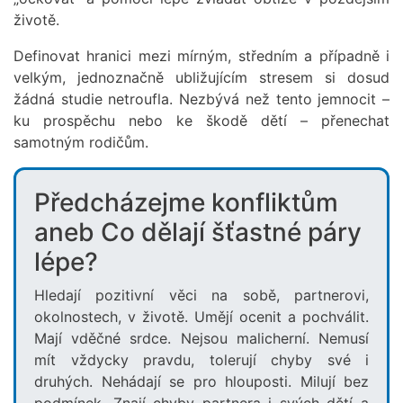
životě.
Definovat hranici mezi mírným, středním a případně i
velkým, jednoznačně ubližujícím stresem si dosud
žádná studie netroufla. Nezbývá než tento jemnocit –
ku prospěchu nebo ke škodě dětí – přenechat
samotným rodičům.
Předcházejme konfliktům
aneb Co dělají šťastné páry
lépe?
Hledají pozitivní věci na sobě, partnerovi,
okolnostech, v životě. Umějí ocenit a pochválit.
Mají vděčné srdce. Nejsou malicherní. Nemusí
mít vždycky pravdu, tolerují chyby své i
druhých. Nehádají se pro hlouposti. Milují bez