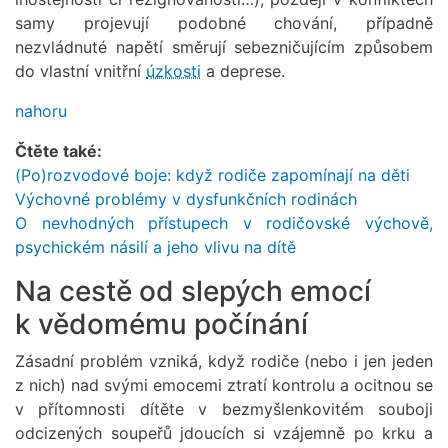
samy projevují podobné chování, případně
nezvládnuté napětí směrují sebezničujícím způsobem
do vlastní vnitřní
úzkosti
a deprese.
nahoru
Čtěte také:
(Po)rozvodové boje: když rodiče zapomínají na děti
Výchovné problémy v dysfunkčních rodinách
O nevhodných přístupech v rodičovské výchově,
psychickém násilí a jeho vlivu na dítě
Na cestě od slepých emocí
k vědomému počínání
Zásadní problém vzniká, když rodiče (nebo i jen jeden
z nich) nad svými emocemi ztratí kontrolu a ocitnou se
v přítomnosti dítěte v bezmyšlenkovitém souboji
odcizených soupeřů jdoucích si vzájemně po krku a