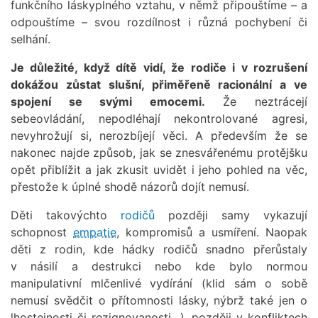
funkčního láskyplného vztahu, v němž připouštíme – a
odpouštíme – svou rozdílnost i různá pochybení či
selhání.
Je důležité, když dítě vidí, že rodiče i v rozrušení
dokážou zůstat slušní, přiměřeně racionální a ve
spojení se svými emocemi.
Že neztrácejí
sebeovládání, nepodléhají nekontrolované agresi,
nevyhrožují si, nerozbíjejí věci. A především že se
nakonec najde způsob, jak se znesvářenému protějšku
opět přiblížit a jak zkusit uvidět i jeho pohled na věc,
přestože k úplné shodě názorů dojít nemusí.
Děti takovýchto
rodičů
později samy vykazují
schopnost
empatie
, kompromisů a usmíření. Naopak
děti z rodin, kde hádky rodičů snadno přerůstaly
v násilí a destrukci nebo kde bylo normou
manipulativní mlčenlivé vydírání (klid sám o sobě
nemusí svědčit o přítomnosti lásky, nýbrž také jen o
lhostejnosti či rezignovanosti…), později v konfliktech