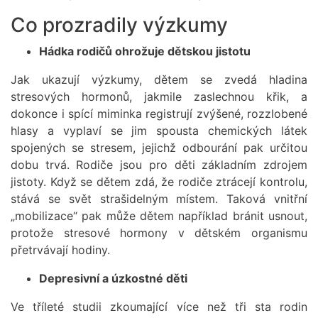
Co prozradily výzkumy
Hádka rodičů ohrožuje dětskou jistotu
Jak ukazují výzkumy, dětem se zvedá hladina
stresových hormonů, jakmile zaslechnou křik, a
dokonce i spící miminka registrují zvýšené, rozzlobené
hlasy a vyplaví se jim spousta chemických látek
spojených se stresem, jejichž odbourání pak určitou
dobu trvá. Rodiče jsou pro děti základním zdrojem
jistoty. Když se dětem zdá, že rodiče ztrácejí kontrolu,
stává se svět strašidelným místem. Taková vnitřní
„mobilizace“ pak může dětem například bránit usnout,
protože stresové hormony v dětském organismu
přetrvávají hodiny.
Depresivní a úzkostné děti
Ve tříleté studii zkoumající více než tři sta rodin