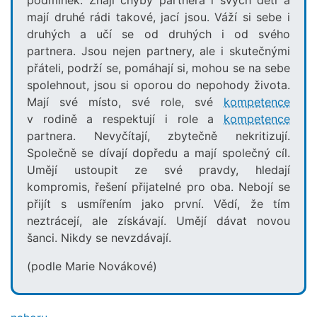
podmínek. Znají chyby partnera i svých dětí a
mají druhé rádi takové, jací jsou. Váží si sebe i
druhých a učí se od druhých i od svého
partnera. Jsou nejen partnery, ale i skutečnými
přáteli, podrží se, pomáhají si, mohou se na sebe
spolehnout, jsou si oporou do nepohody života.
Mají své místo, své role, své
kompetence
v rodině a respektují i role a
kompetence
partnera. Nevyčítají, zbytečně nekritizují.
Společně se dívají dopředu a mají společný cíl.
Umějí ustoupit ze své pravdy, hledají
kompromis, řešení přijatelné pro oba. Nebojí se
přijít s usmířením jako první. Vědí, že tím
neztrácejí, ale získávají. Umějí dávat novou
šanci. Nikdy se nevzdávají.
(podle Marie Novákové)