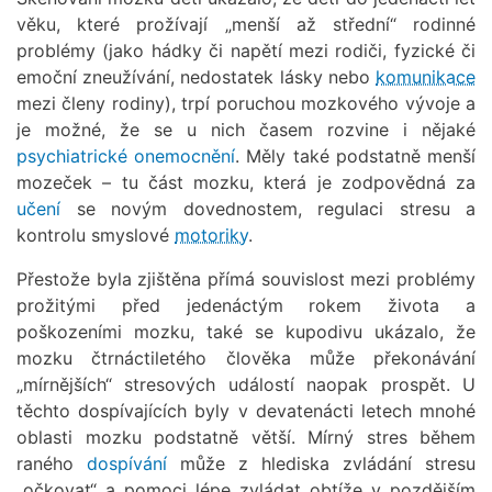
věku, které prožívají „menší až střední“ rodinné
problémy (jako hádky či napětí mezi rodiči, fyzické či
emoční zneužívání, nedostatek lásky nebo
komunikace
mezi členy rodiny), trpí poruchou mozkového vývoje a
je možné, že se u nich časem rozvine i nějaké
psychiatrické onemocnění
. Měly také podstatně menší
mozeček – tu část mozku, která je zodpovědná za
učení
se novým dovednostem, regulaci stresu a
kontrolu smyslové
motoriky
.
Přestože byla zjištěna přímá souvislost mezi problémy
prožitými před jedenáctým rokem života a
poškozeními mozku, také se kupodivu ukázalo, že
mozku čtrnáctiletého člověka může překonávání
„mírnějších“ stresových událostí naopak prospět. U
těchto dospívajících byly v devatenácti letech mnohé
oblasti mozku podstatně větší. Mírný stres během
raného
dospívání
může z hlediska zvládání stresu
„očkovat“ a pomoci lépe zvládat obtíže v pozdějším