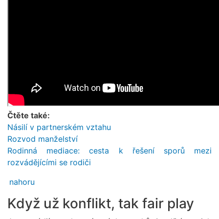
Čtěte také:
Násilí v partnerském vztahu
Rozvod manželství
Rodinná mediace: cesta k řešení sporů mezi
rozvádějícími se rodiči
nahoru
Když už konflikt, tak fair play