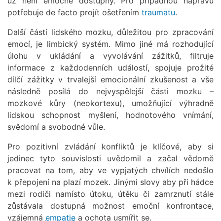
už není emočně dostupný. Pro případnou nápravu
potřebuje de facto projít ošetřením
traumatu
.
Další částí lidského mozku, důležitou pro zpracování
emocí, je limbický systém. Mimo jiné má rozhodující
úlohu v ukládání a vyvolávání zážitků, filtruje
informace z každodenních událostí, spojuje prožité
dílčí zážitky v trvalejší emocionální zkušenost a vše
následně posílá do nejvyspělejší části mozku –
mozkové kůry (neokortexu), umožňující výhradně
lidskou schopnost myšlení, hodnotového vnímání,
svědomí a svobodné vůle.
Pro pozitivní zvládání konfliktů je klíčové, aby si
jedinec tyto souvislosti uvědomil a začal vědomě
pracovat na tom, aby ve vypjatých chvílích nedošlo
k přepojení na plazí mozek. Jinými slovy aby při hádce
mezi rodiči namísto útoku, útěku či zamrznutí stále
zůstávala dostupná možnost emoční konfrontace,
vzájemná
empatie
a ochota usmířit se.