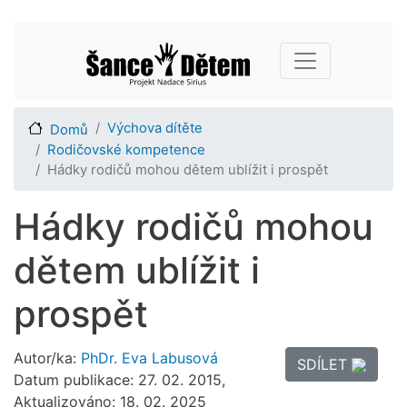
Přejít
Main navigation
k
hlavnímu
obsahu
Výchova dítěte
Domů
Rodičovské kompetence
Hádky rodičů mohou dětem ublížit i prospět
Hádky rodičů mohou
dětem ublížit i
prospět
Autor/ka:
PhDr. Eva Labusová
SDÍLET
Datum publikace: 27. 02. 2015,
Aktualizováno: 18. 02. 2025