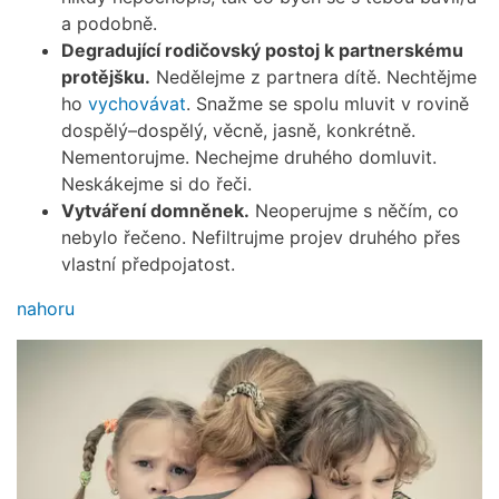
a podobně.
Degradující rodičovský postoj k partnerskému
protějšku.
Nedělejme z partnera dítě. Nechtějme
ho
vychovávat
. Snažme se spolu mluvit v rovině
dospělý–dospělý, věcně, jasně, konkrétně.
Nementorujme. Nechejme druhého domluvit.
Neskákejme si do řeči.
Vytváření domněnek.
Neoperujme s něčím, co
nebylo řečeno. Nefiltrujme projev druhého přes
vlastní předpojatost.
nahoru