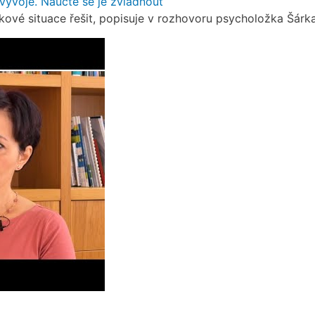
 vývoje. Naučte se je zvládnout
takové situace řešit, popisuje v rozhovoru psycholožka Šárk