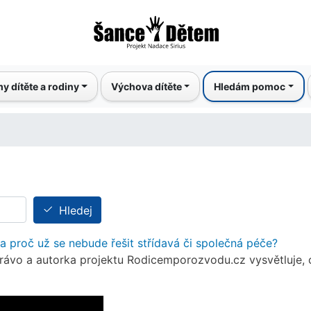
Přejít
k
hlavnímu
obsahu
y dítěte a rodiny
Výchova dítěte
Hledám pomoc
Hledej
 proč už se nebude řešit střídavá či společná péče?
ávo a autorka projektu Rodicemporozvodu.cz vysvětluje, co