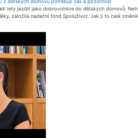
ti z dětských domovů potřebují čas a pozornost
ti lety jezdit jako dobrovolnice do dětských domovů. Netrva
ky, založila nadační fond Spoluživot. Jak jí to celé změnil