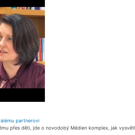
valému partnerovi
ému přes děti, jde o novodobý Médien komplex, jak vysvět