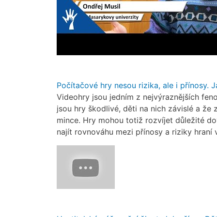
Počítačové hry nesou rizika, ale i přínosy. J
Videohry jsou jedním z nejvýraznějších feno
jsou hry škodlivé, děti na nich závislé a že
mince. Hry mohou totiž rozvíjet důležité do
najít rovnováhu mezi přínosy a riziky hraní 