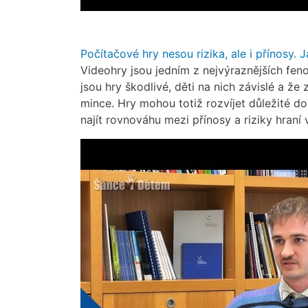
Počítačové hry nesou rizika, ale i přínosy. J
Videohry jsou jedním z nejvýraznějších feno
jsou hry škodlivé, děti na nich závislé a že
mince. Hry mohou totiž rozvíjet důležité do
najít rovnováhu mezi přínosy a riziky hraní 