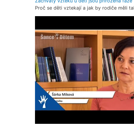
Záchvaty vzteku u dětí jsou přirozená fáze
Proč se děti vztekají a jak by rodiče měli 