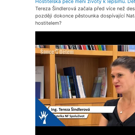
Hostitelská péče mění životy k lepšímu. Dě
Tereza Šindlerová začala před více než dese
později dokonce pěstounka dospívající Natál
hostitelem?