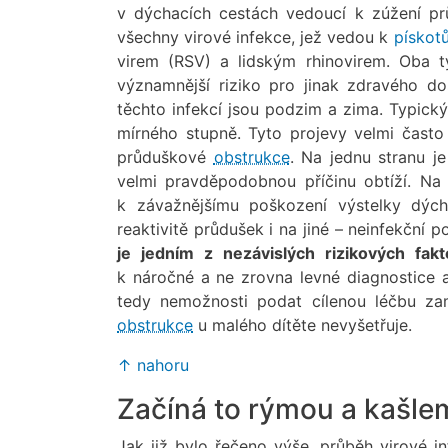
v dýchacích cestách vedoucí k zúžení prů
všechny virové infekce, jež vedou k
pískot
virem (RSV) a lidským rhinovirem. Oba ty
významnější riziko pro jinak zdravého do
těchto infekcí jsou podzim a zima. Typický
mírného stupně. Tyto projevy velmi často
průduškové
obstrukce
. Na jednu stranu j
velmi pravděpodobnou příčinu obtíží. Na
k závažnějšímu poškození výstelky dýc
reaktivitě průdušek i na jiné – neinfekční 
je jedním z nezávislých rizikových fak
k náročné a ne zrovna levné diagnostice 
tedy nemožnosti podat cílenou léčbu za
obstrukce
u malého dítěte nevyšetřuje.
↑ nahoru
Začíná to rýmou a kašle
Jak již bylo řečeno výše, průběh virové i