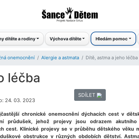
Přejít
k
hlavnímu
obsahu
y dítěte a rodiny
Výchova dítěte
Hledám pomoc
žná onemocnění
Alergie a astmata
Dítě, astma a jeho léčba
o léčba
SDÍLET
o: 24. 03. 2023
častější chronické onemocnění dýchacích cest v dět
ní průdušek, jehož projevy jsou odrazem akutního
ch cest. Klinické projevy se v průběhu dětského věku
průduškové obstrukce v různých obdobích dětství. Astm