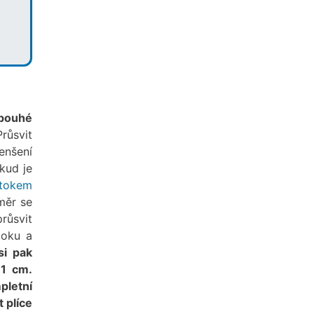
 pouhé
růsvit
enšení
kud je
tokem
měr se
růsvit
toku a
si pak
 1 cm.
letní
 plíce