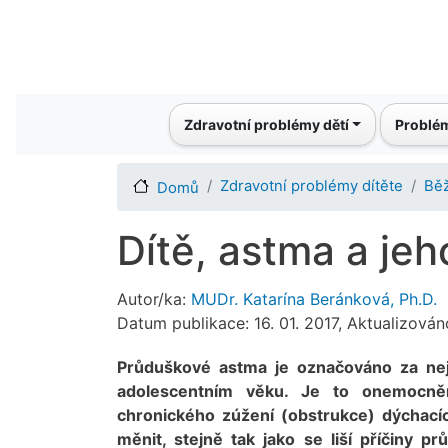
Main navigation
Zdravotní problémy dětí
Problém
Zdravotní problémy dítěte
Bě
Domů
Dítě, astma a jeh
Autor/ka:
MUDr. Katarína Beránková, Ph.D.
Datum publikace: 16. 01. 2017, Aktualizován
Průduškové astma je označováno za nej
adolescentním věku. Je to onemocně
chronického zúžení (obstrukce) dýchací
měnit, stejně tak jako se liší příčiny 