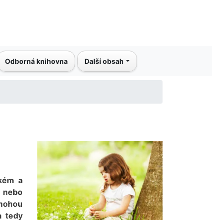
Odborná knihovna
Další obsah
ském a
 nebo
 mohou
a tedy