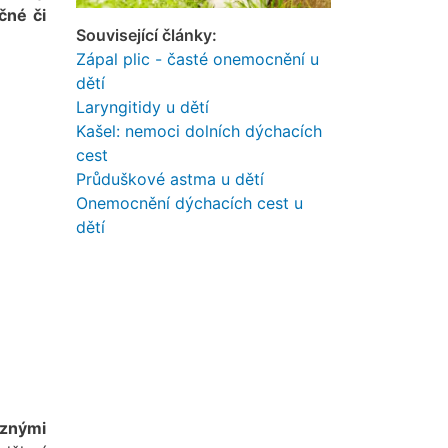
čné či
Související články:
Zápal plic - časté onemocnění u
dětí
Laryngitidy u dětí
Kašel: nemoci dolních dýchacích
cest
Průduškové astma u dětí
Onemocnění dýchacích cest u
dětí
ůznými