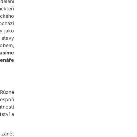
ělení
ěkteří
ického
ochází
y jako
 stavy
sobem,
kusíme
tenáře
 Různé
alespoň
tností
ství a
 zánět