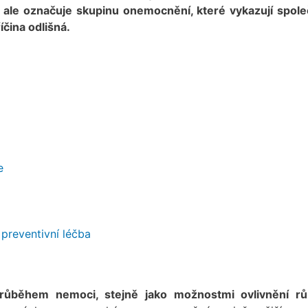
 ale označuje skupinu onemocnění, které vykazují spole
íčina odlišná.
e
preventivní léčba
průběhem nemoci, stejně jako možnostmi ovlivnění r