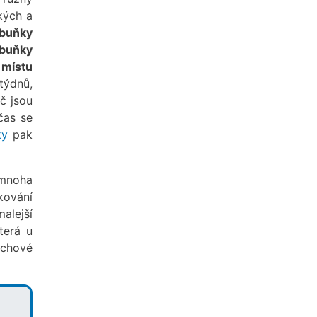
kých a
 buňky
 buňky
 místu
týdnů,
č jsou
čas se
ky
pak
mnoha
kování
malejší
terá u
echové