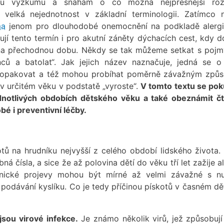
u výzkumu a snahám o co možná nejpřesnější rozd
e velká nejednotnost v základní terminologii. Zatímco n
ma
jenom pro dlouhodobé onemocnění na podkladě alerg
ují tento termín i pro akutní záněty dýchacích cest, kdy d
a přechodnou dobu. Někdy se tak můžeme setkat s pojm
ců a batolat“. Jak jejich název naznačuje, jedná se o
u opakovat a též mohou probíhat poměrně závažným způ
 v určitém věku v podstatě „vyroste“.
V tomto textu se po
jednotlivých obdobích dětského věku a také obeznámit č
é i preventivní léčby.
otů na hrudníku nejvyšší z celého období lidského života.
á čísla, a sice že až polovina dětí do věku tří let zažije 
linické projevy mohou být mírné až velmi závažné s nu
 podávání kyslíku. Co je tedy příčinou pískotů v časném dět
sou virové infekce.
Je známo několik virů, jež způsobují