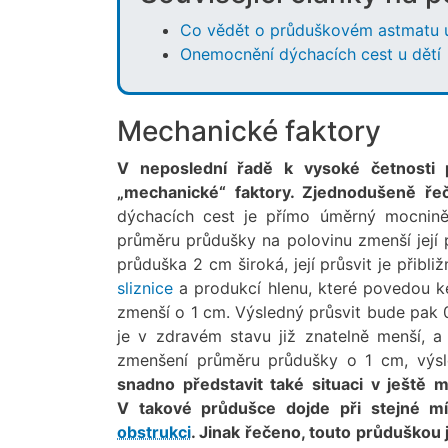
Co vědět o průduškovém astmatu u
Onemocnění dýchacích cest u dětí
Mechanické faktory
V neposlední řadě k vysoké četnosti 
„mechanické“ faktory. Zjednodušeně ře
dýchacích cest je přímo úměrný mocnině
průměru průdušky na polovinu zmenší její p
průduška 2 cm široká, její průsvit je přib
sliznice
a produkcí hlenu, které povedou k
zmenší o 1 cm. Výsledný průsvit bude pak 
je v zdravém stavu již znatelně menší, a
zmenšení průměru průdušky o 1 cm, výs
snadno představit také situaci v ještě
V takové průdušce dojde při stejné m
obstrukci
. Jinak řečeno, touto průduškou 