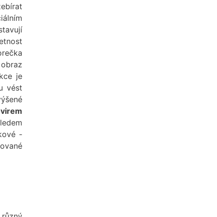
ebírat
ciálním
tavují
etnost
orečka
 obraz
kce je
u vést
výšené
ovirem
ledem
kové -
kované
 různý