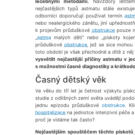
léčebnými metodami.
Navzdory letitém
nejčastějších typů astmatu stále existuj
odborníci doporučují používat termín
ast
nebo nealergického zánětu, jiní upřednostň
k projevům průduškové
obstrukce
pouze n
„
astma
malých dětí“ nebo „pískoty kojen
průduškové
obstrukce
, jež se sice moho
toto období je však přechodné a dítě z něj
vysvětlit nejčastější příčiny astmatu v 
s možnostmi časné diagnostiky a krátkodob
Časný dětský věk
Ve věku do tří let je četnost výskytu písk
studie z odlišných zemí světa uvádějí podobn
jednu epizodu průduškové
obstrukce
. K
hospitalizace
na jednotce intenzivní péče a
proč je vídáme tak často?
Nejčastějším spouštěčem těchto pískotů j