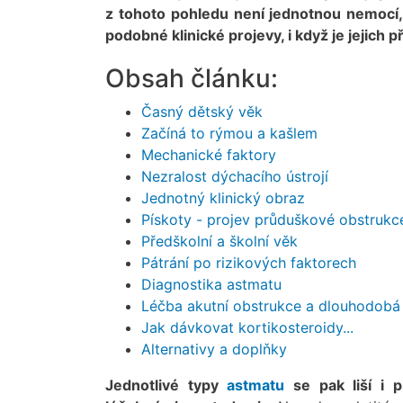
z tohoto pohledu není jednotnou nemocí,
podobné klinické projevy, i když je jejich př
Obsah článku:
Časný dětský věk
Začíná to rýmou a kašlem
Mechanické faktory
Nezralost dýchacího ústrojí
Jednotný klinický obraz
Pískoty - projev průduškové obstrukc
Předškolní a školní věk
Pátrání po rizikových faktorech
Diagnostika astmatu
Léčba akutní obstrukce a dlouhodobá 
Jak dávkovat kortikosteroidy...
Alternativy a doplňky
Jednotlivé typy
astmatu
se pak liší i 