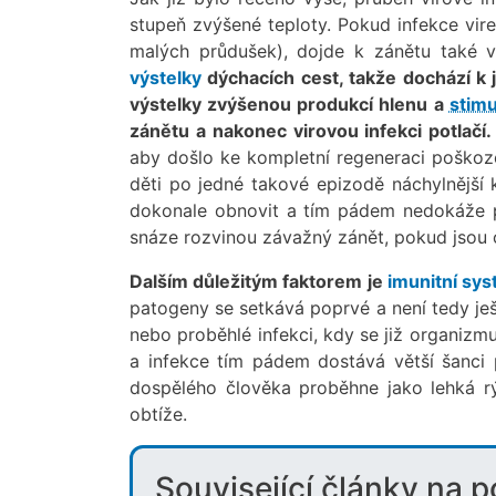
stupeň zvýšené teploty. Pokud infekce vir
malých průdušek), dojde k zánětu také v 
výstelky
dýchacích cest, takže dochází k j
výstelky zvýšenou produkcí hlenu a
stimu
zánětu a nakonec virovou infekci potlačí.
aby došlo ke kompletní regeneraci poškoz
děti po jedné takové epizodě náchylnější 
dokonale obnovit a tím pádem nedokáže pl
snáze rozvinou závažný zánět, pokud jsou o
Dalším důležitým faktorem je
imunitní sy
patogeny se setkává poprvé a není tedy ješ
nebo proběhlé infekci, kdy se již organizmu
a infekce tím pádem dostává větší šanci 
dospělého člověka proběhne jako lehká 
obtíže.
Související články na 