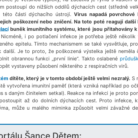
em postoupí do nižších oddílů dýchacích cest (středně vel
této části dýchacího ústrojí.
Virus napadá povrchové
ejich poškození nebo zničení. Na toto poté reagují další
lací
buněk imunitního systému, které jsou přitahovány k
Nicméně, i po potlačení infekce je potřeba ještě několik 
eného epitelu. Tímto mechanismem se také vysvětluje, pro
k další. Je to proto, že poškozená výstelka ještě neměla 
nit obrannou funkci „první linie“. Takto oslabené
průduš
pět vystaveny působení některého z respiračních virů.
stém
dítěte, který je v tomto období ještě velmi nezralý.
S 
tě vytvořena imunitní paměť (která vzniká například po oč
s s daným činitelem setkal). Reakce na infekci je proto po
postoupit až do dolních dýchacích cest. Proto infekce, k
rýma, může u malého miminka způsobit velmi závažné d
portálu Šance Dětem: