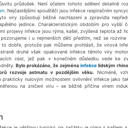
svitu průdušek. Není účelem tohoto sdělení detailně roz
ům
. Nejčastějšími spouštěči jsou infekce respiračním syncy
to viry způsobují běžné nachlazení a zpravidla nepředs
spělého jedince. Charakteristickým obdobím pro vyšší č
mi projevy infekce jsou rýma, kašel, zvýšená teplota až h
 pozorujeme i u nejmenších dětí předtím, než se rozvine
e to dobře, protože pak můžeme prohlásit, že virová infe
 straně druhé však opakované infekce těmito viry moho
hacích cest, jež pak v konečném důsledku vede ke z
podněty.
Bylo prokázáno, že zejména
infekce
lidským rhin
torů rozvoje astmatu v pozdějším věku.
Nicméně, vzh
a prakticky nulovým možnostem ovlivnění infekce jako ta
měřenou na zničení viru – se běžně příčina virem indu
m
nfekce je většinou typický, na začátku je rýma s kašlem a