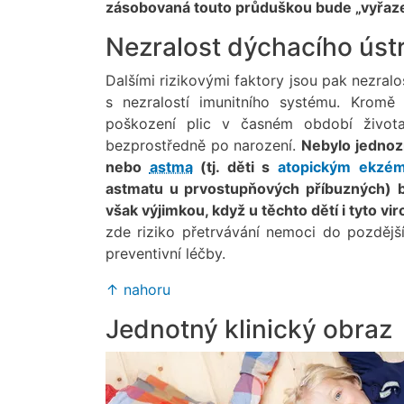
zásobovaná touto průduškou bude „vyřaze
Nezralost dýchacího ústr
Dalšími rizikovými faktory jsou pak nezralo
s nezralostí imunitního systému. Krom
poškození plic v časném období života
bezprostředně po narození.
Nebylo jednoz
nebo
astma
(tj. děti s
atopickým ekzé
astmatu u prvostupňových příbuzných) b
však výjimkou, když u těchto dětí i tyto v
zde riziko přetrvávání nemoci do pozdějš
preventivní léčby.
↑ nahoru
Jednotný klinický obraz