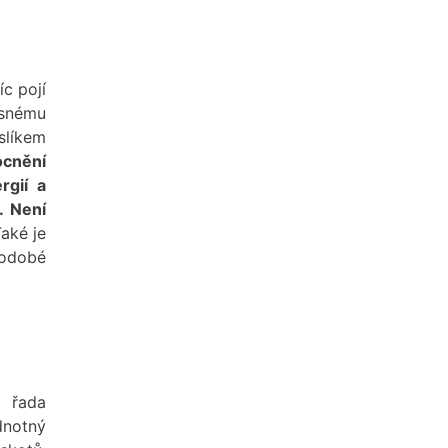
íc pojí
asnému
slíkem
ocnění
rgií a
. Není
aké je
hodobé
á řada
dnotný