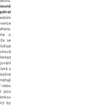
skotů.
slovně
pátrat
dním
kvence
dřena.
ha o
ože se
lužuje
chová
ehled
jování
terá u
atečné
máhají
í nebo
é jsou
známkou
erý by