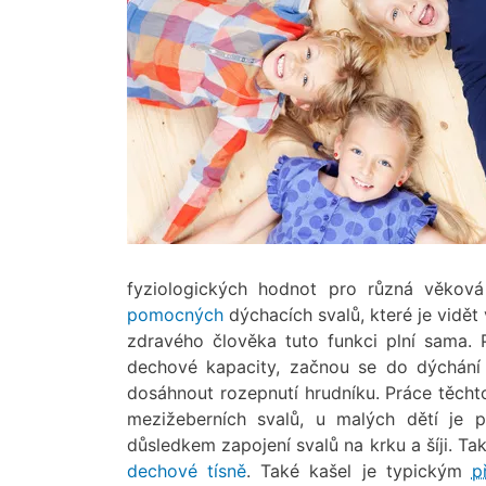
fyziologických hodnot pro různá věkov
pomocných
dýchacích svalů, které je vidět
zdravého člověka tuto funkci plní sama. 
dechové kapacity, začnou se do dýchání 
dosáhnout rozepnutí hrudníku. Práce těcht
mezižeberních svalů, u malých dětí je 
důsledkem zapojení svalů na krku a šíji. Ta
dechové tísně
. Také kašel je typickým
p