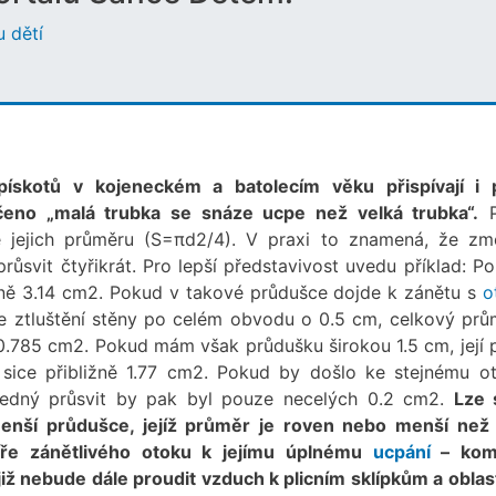
 dětí
pískotů v kojeneckém a batolecím věku přispívají i
čeno „malá trubka se snáze ucpe než velká trubka“.
P
 jejich průměru (S=πd2/4). V praxi to znamená, že zm
růsvit čtyřikrát. Pro lepší představivost uvedu příklad: Po
ližně 3.14 cm2. Pokud v takové průdušce dojde k zánětu s
o
e ztluštění stěny po celém obvodu o 0.5 cm, celkový prů
0.785 cm2. Pokud mám však průdušku širokou 1.5 cm, její p
 sice přibližně 1.77 cm2. Pokud by došlo ke stejnému o
ledný průsvit by pak byl pouze necelých 0.2 cm2.
Lze 
 menší průdušce, jejíž průměr je roven nebo menší než
íře zánětlivého otoku k jejímu úplnému
ucpání
– komp
již nebude dále proudit vzduch k plicním sklípkům a oblast