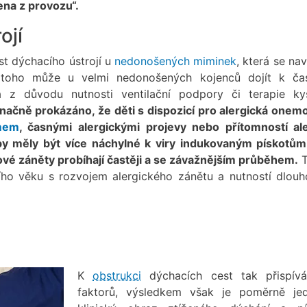
na z provozu“.
ojí
st dýchacího ústrojí u
nedonošených miminek
, která se nav
ě toho může u velmi nedonošených kojenců dojít k č
 z důvodu nutnosti ventilační podpory či terapie ky
načně prokázáno, že děti s dispozicí pro alergická onem
mem
, časnými alergickými projevy nebo přítomností ale
y měly být více náchylné k viry indukovaným pískotům
irové záněty probíhají častěji a se závažnějším průběhem.
T
ího věku s rozvojem alergického zánětu a nutností dlou
K
obstrukci
dýchacích cest tak přispív
faktorů, výsledkem však je poměrně je