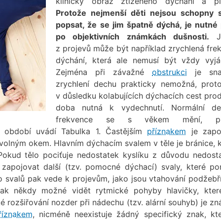
klinický obraz ztíženého dýchání a pí
Protože nejmenší děti nejsou schopny 
popsat, že se jim špatně dýchá, je nutné 
po objektivních známkách dušnosti.
Je
z projevů může být například zrychlená fre
dýchání, která ale nemusí být vždy vyjá
Zejména při závažné
obstrukci
je sna
zrychlení dechu prakticky nemožná, prot
v důsledku kolabujících dýchacích cest prod
doba nutná k vydechnutí. Normální de
frekvence se s věkem mění, př
á období uvádí Tabulka 1. Častějším
příznakem
je zapo
 volným okem. Hlavním dýchacím svalem v těle je bránice, k
Pokud tělo pociťuje nedostatek kyslíku z důvodu nedost
zapojovat další (tzv. pomocné dýchací) svaly, které po
o svalů pak vede k projevům, jako jsou vtahování podžebř
pak někdy možné vidět rytmické pohyby hlavičky, kter
ké rozšiřování nozder při nádechu (tzv. alární souhyb) je 
říznakem
, nicméně neexistuje žádný specifický znak, kt