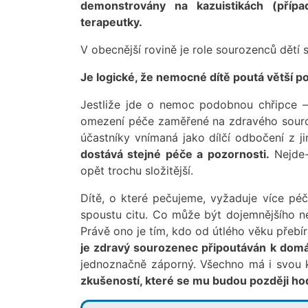
demonstrovány na kazuistikách (přípa
terapeutky.
V obecnější rovině je role sourozenců dětí 
Je logické, že nemocné dítě poutá větší p
Jestliže jde o nemoc podobnou chřipce
omezení péče zaměřené na zdravého souroze
účastníky vnímaná jako dílčí odbočení z j
dostává stejné péče a pozornosti.
Nejde-
opět trochu složitější.
Dítě, o které pečujeme, vyžaduje více pé
spoustu citu. Co může být dojemnějšího n
Právě ono je tím, kdo od útlého věku přebí
je zdravý sourozenec připoutáván k domá
jednoznačně záporný. Všechno má i svou 
zkušeností, které se mu budou později hod