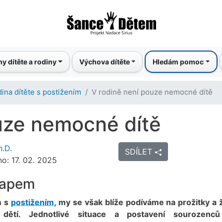
Přejít
k
hlavnímu
obsahu
y dítěte a rodiny
Výchova dítěte
Hledám pomoc
ina dítěte s postižením
V rodině není pouze nemocné dítě
uze nemocné dítě
h.D.
SDÍLET
o: 17. 02. 2025
capem
m s
postižením
, my se však blíže podíváme na prožitky a ž
 dětí. Jednotlivé situace a postavení sourozenců