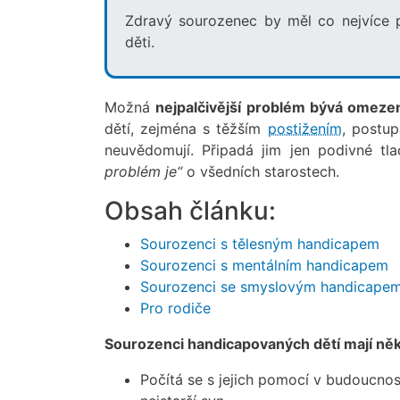
Zdravý sourozenec by měl co nejvíce p
děti.
Možná
nejpalčivější problém bývá omezen
dětí, zejména s těžším
postižením
, postup
neuvědomují. Připadá jim jen podivné tl
problém je“
o všedních starostech.
Obsah článku:
Sourozenci s tělesným handicapem
Sourozenci s mentálním handicapem
Sourozenci se smyslovým handicape
Pro rodiče
Sourozenci handicapovaných dětí mají něk
Počítá se s jejich pomocí v budoucnos