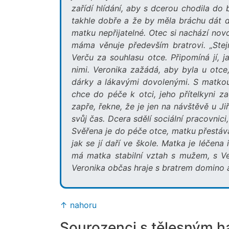
zařídí hlídání, aby s dcerou chodila do
takhle dobře a že by měla bráchu dát d
matku nepřijatelné. Otec si nachází nov
máma věnuje především bratrovi. „Stej
Verču za souhlasu otce. Připomíná jí, 
nimi. Veronika zažádá, aby byla u otce
dárky a lákavými dovolenými. S matkou 
chce do péče k otci, jeho přítelkyni z
zapře, řekne, že je jen na návštěvě u Ji
svůj čas. Dcera sdělí sociální pracovnici
Svěřena je do péče otce, matku přestává 
jak se jí daří ve škole. Matka je léčena 
má matka stabilní vztah s mužem, s Ver
Veronika občas hraje s bratrem domino a
↑ nahoru
Sourozenci s tělesným 