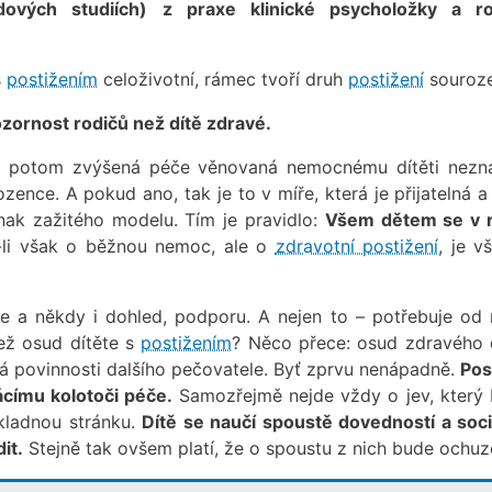
dových studiích) z praxe klinické psycholožky a r
s
postižením
celoživotní, rámec tvoří druh
postižení
souroze
ozornost rodičů než dítě zdravé.
 – potom zvýšená péče věnovaná nemocnému dítěti nez
nce. A pokud ano, tak je to v míře, která je přijatelná a
inak zažitého modelu. Tím je pravidlo:
Všem dětem se v 
li však o běžnou nemoc, ale o
zdravotní postižení
, je v
če a někdy i dohled, podporu. A nejen to – potřebuje od 
ež osud dítěte s
postižením
? Něco přece: osud zdravého d
rá povinnosti dalšího pečovatele. Byť zprvu nenápadně.
Pos
címu kolotoči péče.
Samozřejmě nejde vždy o jev, který 
kladnou stránku.
Dítě se naučí spoustě dovedností a soci
it.
Stejně tak ovšem platí, že o spoustu z nich bude ochuz