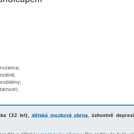
urozence;
rodině;
 problémy;
atnosti;
ška (32 let),
dětská mozková obrna
, úzkostně depresi