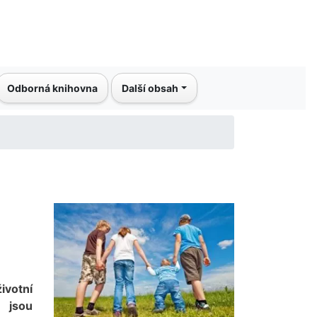
Odborná knihovna
Další obsah
ivotní
 jsou