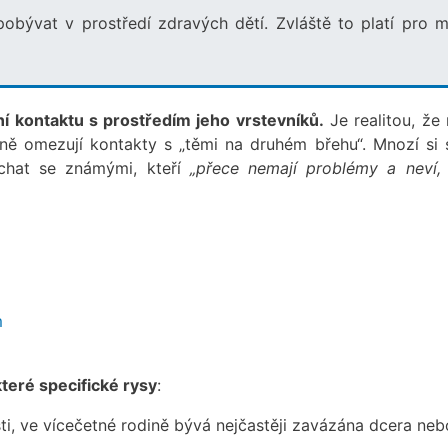
obývat v prostředí zdravých dětí. Zvláště to platí pro m
í kontaktu s prostředím jeho vrstevníků.
Je realitou, že 
ně omezují kontakty s „těmi na druhém břehu“. Mnozí si s
achat se známými, kteří
„přece nemají problémy a neví,
m
teré specifické rysy
:
ti, ve vícečetné rodině bývá nejčastěji zavázána dcera neb