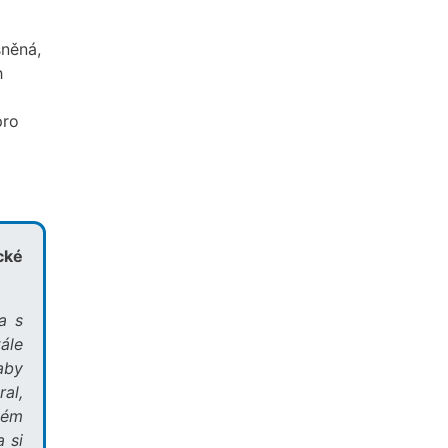
sněná,
h
pro
cké
a s
ále
 aby
al,
dém
 si