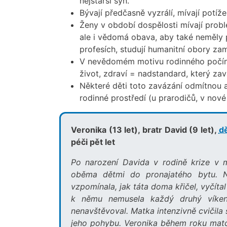
nejstarší syn.
Bývají předčasně vyzrálí, mívají potíže
Ženy v období dospělosti mívají problé
ale i vědomá obava, aby také neměly 
profesích, studují humanitní obory za
V nevědomém motivu rodinného počíná
život, zdraví = nadstandard, který zav
Některé děti toto zavázání odmítnou a r
rodinné prostředí (u prarodičů, v nové
Veronika (13 let), bratr David (9 let),
d
péči pět let
Po narození Davida v rodině krize v m
oběma dětmi do pronajatého bytu. Ne
vzpomínala, jak táta doma křičel, vyčíta
k němu nemusela každý druhý víkend
nenavštěvoval. Matka intenzivně cvičila
jeho pohybu. Veronika během roku matce