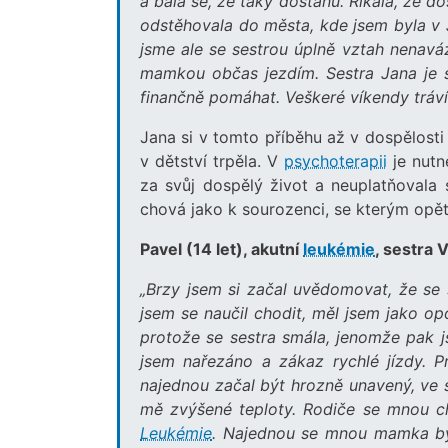
a bála se, že taky dostanu. Říkala, že 
odstěhovala do města, kde jsem byla v 
jsme ale se sestrou úplně vztah nenaváz
mamkou občas jezdím. Sestra Jana je s
finančně pomáhat. Veškeré víkendy tráví u 
Jana si v tomto příběhu až v dospělosti 
v dětství trpěla. V
psychoterapii
je nutn
za svůj dospělý život a neuplatňovala
chová jako k sourozenci, se kterým opět
Pavel (14 let), akutní
leukémie
, sestra 
„Brzy jsem si začal uvědomovat, že se
jsem se naučil chodit, měl jsem jako opo
protože se sestra smála, jenomže pak jse
jsem nařezáno a zákaz rychlé jízdy. P
najednou začal být hrozně unavený, ve s
mě zvýšené teploty. Rodiče se mnou cho
Leukémie
. Najednou se mnou mamka byla