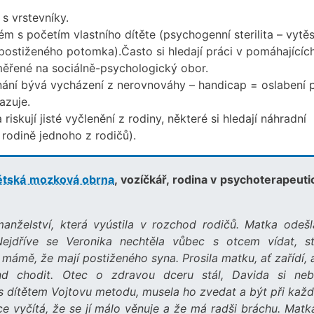
 s vrstevníky.
m s početím vlastního dítěte (psychogenní sterilita – vytě
postiženého potomka).Často si hledají práci v pomáhajícíc
měřené na sociálně-psychologický obor.
ní bývá vycházení z nerovnováhy – handicap = oslabení 
azuje.
iskují jisté vyčlenění z rodiny, některé si hledají náhradní
 rodině jednoho z rodičů).
ětská mozková obrna
, vozíčkář, rodina v psychoterapeuti
anželství, která vyústila v rozchod rodičů. Matka odešl
jdříve se Veronika nechtěla vůbec s otcem vídat, st
l mámě, že mají postiženého syna. Prosila matku, ať zařídí,
 chodit. Otec o zdravou dceru stál, Davida si nebr
 s dítětem Vojtovu metodu, musela ho zvedat a být při kaž
 vyčítá, že se jí málo věnuje a že má radši bráchu. Matka