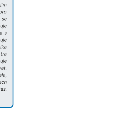
jim
pro
 se
uje
a s
uje
ika
tra
luje
vat.
ala,
ech
as.