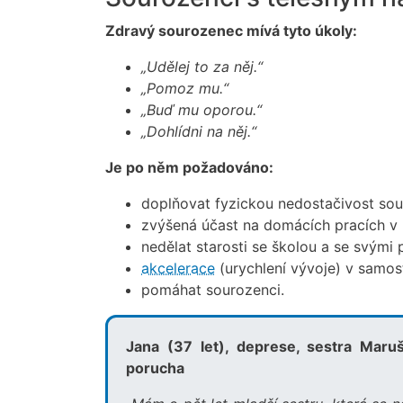
Zdravý sourozenec mívá tyto úkoly:
„Udělej to za něj.“
„Pomoz mu.“
„Buď mu oporou.“
„Dohlídni na něj.“
Je po něm požadováno:
doplňovat fyzickou nedostačivost so
zvýšená účast na domácích pracích v 
nedělat starosti se školou a se svými
akcelerace
(urychlení vývoje) v samost
pomáhat sourozenci.
Jana (37 let), deprese, sestra Maru
porucha