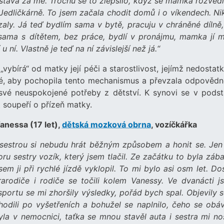
dostává za mě. Trochu se to zlepšilo, když se mamka rozvedl
Jedličkárně. To jsem začala chodit domů i o víkendech. Ni
aly. Já teď bydlím sama v bytě, pracuju v chráněné dílně,
ama s dítětem, bez práce, bydlí v pronájmu, mamka jí m
ní. Vlastně je teď na ní závislejší než já.“
„vybírá“ od matky její péči a starostlivost, jejímž nedosta
é, aby pochopila tento mechanismus a převzala odpovědn
 své neuspokojené potřeby z dětství. K synovi se v podst
 soupeří o přízeň matky.
Vanessa (17 let),
dětská mozková obrna
, vozíčkářka
 sestrou si nebudu hrát běžným způsobem a honit se. Jen
ru sestry vozík, který jsem tlačil. Ze začátku to byla záb
m ji při rychlé jízdě vyklopil. To mi bylo asi osm let. Do
rarodiče i rodiče se točili kolem Vanessy. Ve dvanácti j
portu se mi zhoršily výsledky, pořád bych spal. Objevily s
dili po vyšetřeních a bohužel se naplnilo, čeho se obáva
 v nemocnici, taťka se mnou stavěl auta i sestra mi nos