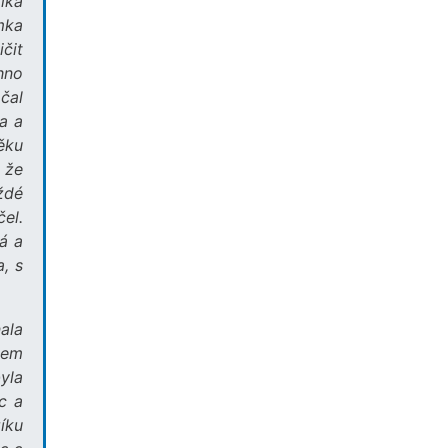
liká
mka
ičit
hno
ačal
a a
ěku
, že
ždé
el.
á a
, s
ala
sem
yla
c a
íku