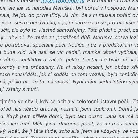
narodila s dětskou
mozkovou obrnou
. Pro rodinu to byla ve
 pil, ale jak se narodila Maruška, byl pořád v hospodě. Ma
ala, že jdu do první třídy. Já vím, že s ní musela pořád cv
ě jsem sestru nenáviděla, s jejím narozením se pro mě všec
čit, ale bylo to vlastně samozřejmý. Táta přišel o práci, z
i i obvinil, že může za postižené dítě. Maruška sotva lezl
e potřebovat speciální péči. Rodiče ji už v předškolním v
e bude klid. Ale naši se víc hádali, mamka tátovi vyčítala
 vůbec neuklidnil a začalo peklo, trestal mě bitím při ka
víkendy a na prázdniny. Na ni nikdy nesáhl, jen občas křič
zase nenáviděla, jak si seděla na tom vozíku, byla chráněn
ná, přišlo mi, že to má snazší. Nyní mám sedmiletého syna
jí vztahy s muži.
jména ve chvíli, kdy se ocitla v celoroční ústavní péči.
„Zn
ořád nás někdo driloval, neznala jsem soukromí. Domů j
end. Když jsem přijela domů, bylo tam dusno. Jana na mě b
 všechno točí. Měla jsem dokonce pocit, že mi mou nemo
 vidět, že ji táta tluče, schoulila jsem se vždycky ve voz