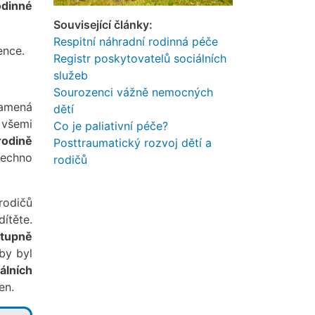
odinné
Související články:
Respitní náhradní rodinná péče
nce.
Registr poskytovatelů sociálních
služeb
Sourozenci vážně nemocných
namená
dětí
 všemi
Co je paliativní péče?
rodině
Posttraumatický rozvoj dětí a
šechno
rodičů
rodičů
ítěte.
tupně
by byl
álních
en.