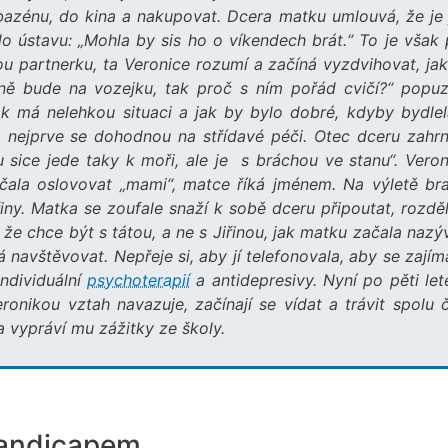
 bazénu, do kina a nakupovat. Dcera matku umlouvá, že je 
o ústavu: „Mohla by sis ho o víkendech brát.“ To je však 
ou partnerku, ta Veronice rozumí a začíná vyzdvihovat, jak
ně bude na vozejku, tak proč s ním pořád cvičí?“ popuz
jak má nelehkou situaci a jak by bylo dobré, kdyby bydlel
, nejprve se dohodnou na střídavé péči. Otec dceru zahrn
sice jede taky k moři, ale je s bráchou ve stanu“. Veron
ačala oslovovat „mami“, matce říká jménem. Na výletě bra
řiny. Matka se zoufale snaží k sobě dceru připoutat, rozdě
, že chce být s tátou, a ne s Jiřinou, jak matku začala nazý
navštěvovat. Nepřeje si, aby jí telefonovala, aby se zajím
individuální
psychoterapií
a antidepresivy. Nyní po pěti let
onikou vztah navazuje, začínají se vídat a trávit spolu č
 vypráví mu zážitky ze školy.
handicapem