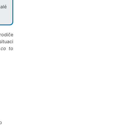
alé
rodiče
ituaci
 co to
o