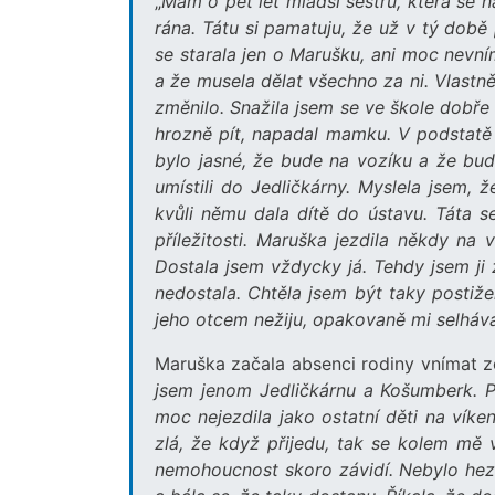
„
Mám o pět let mladší sestru, která se 
rána. Tátu si pamatuju, že už v tý době
se starala jen o Marušku, ani moc nevním
a že musela dělat všechno za ni. Vlastn
změnilo. Snažila jsem se ve škole dobře u
hrozně pít, napadal mamku. V podstatě j
bylo jasné, že bude na vozíku a že bud
umístili do Jedličkárny. Myslela jsem, ž
kvůli němu dala dítě do ústavu. Táta se
příležitosti. Maruška jezdila někdy na 
Dostala jsem vždycky já. Tehdy jsem ji 
nedostala. Chtěla jsem být taky postiže
jeho otcem nežiju, opakovaně mi selháva
Maruška začala absenci rodiny vnímat ze
jsem jenom Jedličkárnu a Košumberk. P
moc nejezdila jako ostatní děti na vík
zlá, že když přijedu, tak se kolem mě
nemohoucnost skoro závidí. Nebylo hezký