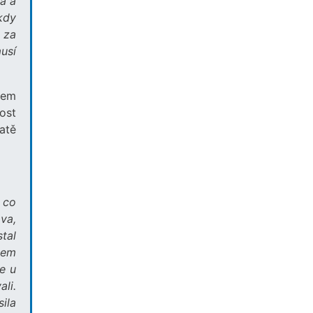
a a
kdy
 za
usí
tkem
ost
atě
 co
ava,
stal
sem
e u
li.
ila