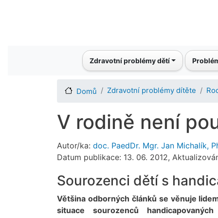
Main navigation
Zdravotní problémy dětí
Problém
Zdravotní problémy dítěte
Rod
Domů
V rodině není po
Autor/ka:
doc. PaedDr. Mgr. Jan Michalík, P
Datum publikace: 13. 06. 2012, Aktualizován
Sourozenci dětí s handi
Většina odborných článků se věnuje lide
situace sourozenců handicapovaných