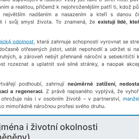
ním a realitou, přičemž k nejohroženějším patří ti, kdož p
i největším nadšením a nasazením a kteří s danou či
li i svůj smysl života. To znamená, že
existují lidé, kte
hická odolnost
, která zahrnuje schopnosti vyrovnat se str
očasně otřesených jistot, ustát nepohodlí a udržet si na
ruhých, a zároveň nebýt přehnaně nároční a sebekritičtí 
t rozeznat a uplatnit své silné stránky, a naopak akce
tvářejí podhoubí, zahrnují
neúměrné zatížení, nedost
aci a regeneraci
. Z právě napsaného vyplývá, že vyhoř
ž ohrožuje nás i v osobním životě – v partnerství,
manžel
jako mimořádně náročnou profesi svého druhu.
jména i životní okolnosti
měněny)