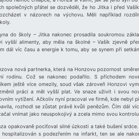
ch společných přátel se dozvěděl, že ho Jitka i před Vaší
rozcházet v názorech na výchovu. Měli například rozdíl
koly.
yna do školy – Jitka nakonec prosadila soukromou zákla
 vyšší alimenty, aby měla na školné – Vašík zjevně přes
ím dál víc času a energie k tomu, aby se synem při setkán
Honzova nová partnerka, která na Honzovu pozornost směre
astní rodinu. Což se nakonec podařilo. S příchodem nov
kem ještě více omezily, soud však zároveň Honzovi vymě
změnil práci a měl vyšší plat. Ve snaze uživit i svou no
ním vytížení. Ačkoliv nyní pracoval ve firmě, kde nebyl př
avila, rozhodl se zůstat právě kvůli penězům. Čím dál víc
t začal vnímat jako neuspokojivý a zcela mimo svou kontrolu
za opakovaně pociťoval silné úzkosti a také bušení srdce. 
 hospitalizován s podezřením na infarkt, ten se ale nako