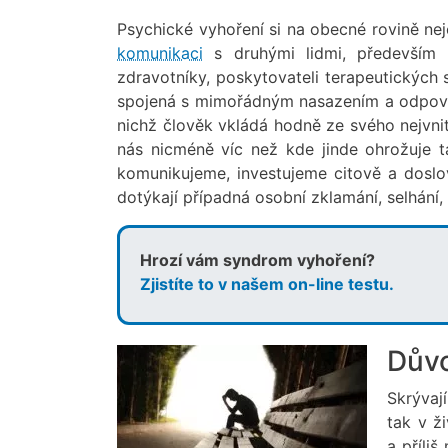
Psychické vyhoření si na obecné rovině nej
komunikaci
s druhými lidmi, především s
zdravotníky, poskytovateli terapeutických 
spojená s mimořádným nasazením a odpovědno
nichž člověk vkládá hodně ze svého nejvnitřn
nás nicméně víc než kde jinde ohrožuje 
komunikujeme, investujeme citově a doslo
dotýkají případná osobní zklamání, selhání,
Hrozí vám syndrom vyhoření?
Zjistíte to v našem on-line testu.
Důvo
Skrývaj
tak v ž
a příli