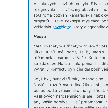
V takových chvílích nebyla Silvie s
rezignovala i na všechny aktivity mim
soukromá pozvání kamarádek i nabídky 
projektů. Také někdejší myšlenka poří
vyhledala
psychiatra
, který diagnostiko
Honza
Mezi dvacátým a třicátým rokem života
Jitka, u níž měl pocit, že by mohlo 
otěhotněla a narodil se Vašík. Krátce p
se zdálo, že Honza málo pomáhá s dít
vytratily. Konflikty byly čím dál bouřlivějš
Když byly synovi tři roky, rozhodla se J
Naštěstí rozdělená rodina žila ve stejn
budou podle vzájemné dohody střídat. P
Vašíkových narozeninách si ale Honza n
aby Vašík pobýval v její přítomnosti.
pobytu dítěte u otce často rušila pro ú