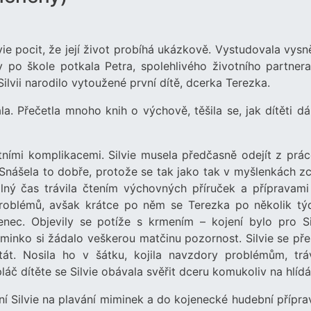
ie pocit, že její život probíhá ukázkově. Vystudovala vysn
y po škole potkala Petra, spolehlivého životního partnera
 Silvii narodilo vytoužené první dítě, dcerka Terezka.
ala. Přečetla mnoho knih o výchově, těšila se, jak dítěti d
tními komplikacemi. Silvie musela předčasně odejít z prác
Snášela to dobře, protože se tak jako tak v myšlenkách zc
olný čas trávila čtením výchovných příruček a přípravami
roblémů, avšak krátce po něm se Terezka po několik tý
enec. Objevily se potíže s krmením – kojení bylo pro Sil
iminko si žádalo veškerou matčinu pozornost. Silvie se pře
át. Nosila ho v šátku, kojila navzdory problémům, tráv
áč dítěte se Silvie obávala svěřit dceru komukoliv na hlídá
 ní Silvie na plavání miminek a do kojenecké hudební přípr