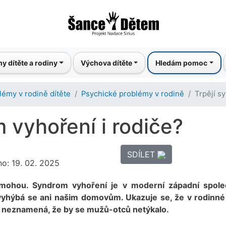
Přejít
k
hlavnímu
obsahu
y dítěte a rodiny
Výchova dítěte
Hledám pomoc
lémy v rodině dítěte
Psychické problémy v rodině
Trpějí s
 vyhoření i rodiče?
SDÍLET
no: 19. 02. 2025
mohou. Syndrom vyhoření je v moderní západní spole
yhýbá se ani našim domovům. Ukazuje se, že v rodinné
ž neznamená, že by se mužů-otců netýkalo.