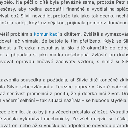
chybělo. Na péči o dítě byla převážně sama, protože Petr 
řesčasy, aby rodinu zaopatřil finančně a vydělal na splác
al, což Silvii nevadilo, protože tak jako tak dcerku necht
nžela raději, když už nějakou, přijímala pomoc v domácnos
 větší problém s
komunikací
s dítětem. Zvláště s vymezová
ovat, ač vnímala, že batole je tím přetíženo. Když se Sil
nout a Terezka nesouhlasila, šlo dítě okamžitě do odpo
et a připadala si jako matka neschopná. Zvláště po druh
evovat opravdu hněvivé záchvaty vzdoru, s nimiž si Sil
azvonila sousedka a požádala, ať Silvie dítě konečně zklid
ila Silvie sebeovládání a Terezce poprvé v životě nařezal
 až nenávist pramenící z pocitu, že jí dcerka ničí život. D
a večerní selhání – tak situaci nazírala – se hluboce styděla.
ěco zlomilo. Jako by jí na věcech přestalo záležet. Vytratil
ě začala vykonávat mechanicky. Ze všeho nejvíc se těšila,
ěnovat on, nebo až si vnučku na odpoledne odvedou prarodi