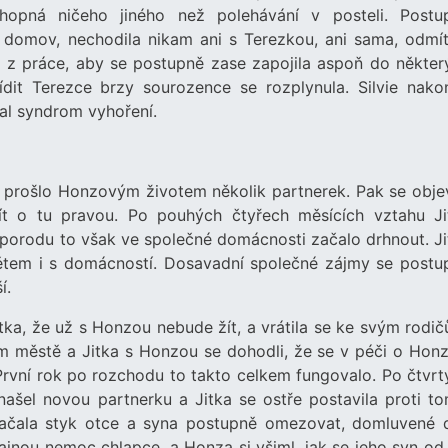
chopná ničeho jiného než polehávání v posteli. Postu
o domov, nechodila nikam ani s Terezkou, ani sama, odmít
z práce, aby se postupně zase zapojila aspoň do někter
dit Terezce brzy sourozence se rozplynula. Silvie nako
val syndrom vyhoření.
 prošlo Honzovým životem několik partnerek. Pak se objev
jít o tu pravou. Po pouhých čtyřech měsících vztahu Ji
o porodu to však ve společné domácnosti začalo drhnout. Ji
ětem i s domácností. Dosavadní společné zájmy se postu
í.
itka, že už s Honzou nebude žít, a vrátila se ke svým rodi
ém městě a Jitka s Honzou se dohodli, že se v péči o Honz
rvní rok po rozchodu to takto celkem fungovalo. Po čtvrt
ašel novou partnerku a Jitka se ostře postavila proti to
 Začala styk otce a syna postupně omezovat, domluvené 
dajnou nemoc chlapce, a Honza si všiml, jak se jeho syn od 