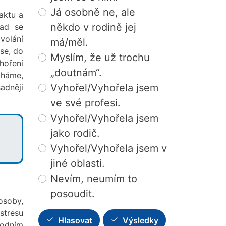
Já osobně ne, ale
aktu a
někdo v rodině jej
lad se
volání
má/měl.
se, do
Myslím, že už trochu
yhoření
„doutnám“.
áháme,
Vyhořel/Vyhořela jsem
adněji
ve své profesi.
Vyhořel/Vyhořela jsem
jako rodič.
Vyhořel/Vyhořela jsem v
jiné oblasti.
Nevím, neumím to
posoudit.
osoby,
stresu
Hlasovat
Výsledky
vodním