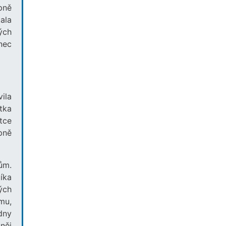
pně
ala
ých
nec
ila
tka
tce
pně
čům.
íka
ých
mu,
dny
něj