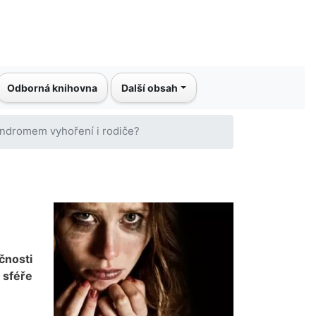
Odborná knihovna
Další obsah
yndromem vyhoření i rodiče?
čnosti
 sféře