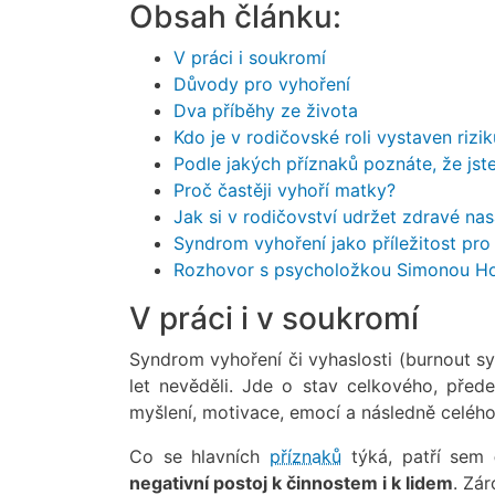
Obsah článku:
V práci i soukromí
Důvody pro vyhoření
Dva příběhy ze života
Kdo je v rodičovské roli vystaven rizi
Podle jakých příznaků poznáte, že jst
Proč častěji vyhoří matky?
Jak si v rodičovství udržet zdravé nas
Syndrom vyhoření jako příležitost pr
Rozhovor s psycholožkou Simonou H
V práci i v soukromí
Syndrom vyhoření či vyhaslosti (burnout sy
let nevěděli. Jde o stav celkového, před
myšlení, motivace, emocí a následně celého
Co se hlavních
příznaků
týká, patří sem
negativní postoj k činnostem i k lidem
. Zár