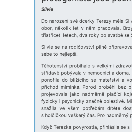
Silvie
Do narození své dcerky Terezy měla Silv
obor, několik let v něm pracovala. Brz
třiatřiceti letech, dva roky po svatbě se
Silvie se na rodičovství pilně připravov
sebe to nejlepší.
Těhotenství probíhalo s velkými zdravo
střídavě pobývala v nemocnici a doma. 
ponořila do blížícího se mateřství a v
příchod miminka. Porod proběhl bez p
projevovala jako nadměrně plačící koj
fyzicky i psychicky značně bolestivé. M
snažila ve všem potřebám dítěte dost
s holčičkou veškerý čas. Pro nadměrný pl
Když Terezka povyrostla, přihlásila se s