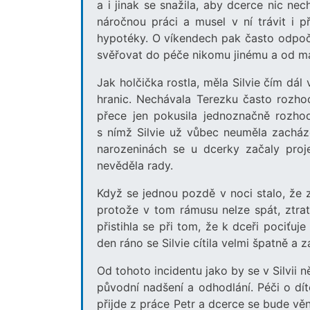
a i jinak se snažila, aby dcerce nic ne
náročnou práci a musel v ní trávit i p
hypotéky. O víkendech pak často odpočív
svěřovat do péče nikomu jinému a od ma
Jak holčička rostla, měla Silvie čím dál
hranic. Nechávala Terezku často rozhod
přece jen pokusila jednoznačně rozhod
s nímž Silvie už vůbec neuměla zacház
narozeninách se u dcerky začaly proj
nevěděla rady.
Když se jednou pozdě v noci stalo, že z
protože v tom rámusu nelze spát, ztrat
přistihla se při tom, že k dceři pociťuje
den ráno se Silvie cítila velmi špatně a z
Od tohoto incidentu jako by se v Silvii n
původní nadšení a odhodlání. Péči o dít
přijde z práce Petr a dcerce se bude v