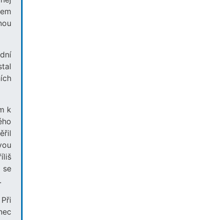
kem
nou
dní
tal
ích
m k
ého
řil
vou
íliš
 se
.
Při
nec