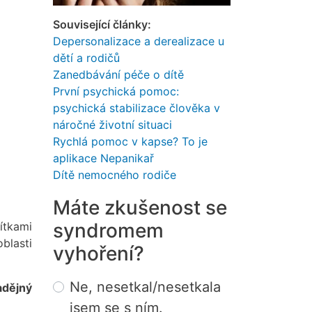
Související články:
Depersonalizace a derealizace u
dětí a rodičů
Zanedbávání péče o dítě
První psychická pomoc:
psychická stabilizace člověka v
náročné životní situaci
Rychlá pomoc v kapse? To je
aplikace Nepanikař
Dítě nemocného rodiče
Máte zkušenost se
syndromem
ítkami
blasti
vyhoření?
Choices
Ne, nesetkal/nesetkala
adějný
jsem se s ním.