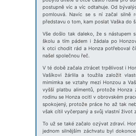
postupně víc a víc odtahuje. Od bývalý
pomlouvá. Navíc se s ní začal silně 
představu o tom, kam poslat Vaška do š
Vše došlo tak daleko, že s nástupem s
školu a tím pádem i žádala po Honzovi
k otci chodit rád a Honza potřeboval č
našel společnou řeč.
V té době začala ztrácet trpělivost i 
Vašíkovi žárlila a toužila založit vl
mimimka se vztahy mezi Honzou a Vaší
vyšší platbu alimentů, protože Honza 
rodinu se Honza ocitl v obrovském pracov
spokojený, protože práce ho až tak neb
však cítil vyčerpaný a svůj vlastní živo
To už se také začalo ozývat zdraví. Hon
jednom silnějším záchvatu byl dokonce