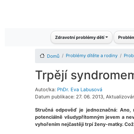
Main navigation
Zdravotní problémy dětí
Problém
Problémy dítěte a rodiny
Prob
Domů
Trpějí syndromem
Autor/ka:
PhDr. Eva Labusová
Datum publikace: 27. 06. 2013, Aktualizová
Stručná odpověď je jednoznačná: Ano, 
potenciálně všudypřítomným jevem a nev
vyhořením nejčastěji trpí ženy-matky. Co