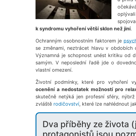
očekává
oplýval
spojova
k syndromu vyhoření větší sklon než jiní
.
Ochranným osobnostním faktorem je
psyc
se změnami, neztrácet hlavu v obdobích d
Významná je schopnost unést kritiku od d
samým. V neposlední řadě jde o dovednos
vlastní omezení.
Životní podmínky, které pro vyhoření vy
ocenění a nedostatek možností pro relax
skutečně netýká jen profesní sféry, nýbr
zvláště
rodičovství
, které lze nahlédnout 
Dva příběhy ze života (
protagonistů jsou poz