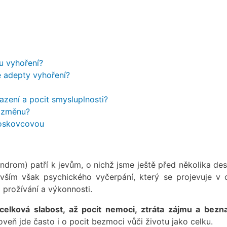
ku vyhoření?
e adepty vyhoření?
azení a pocit smysluplnosti?
o změnu?
oskovcovou
ndrom) patří k jevům, o nichž jsme ještě před několika des
evším však psychického vyčerpání, který se projevuje v o
 prožívání a výkonnosti.
celková slabost, až pocit nemoci, ztráta zájmu a bezn
oveň jde často i o pocit bezmoci vůči životu jako celku.