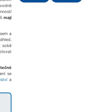
ůvodně
nností
ří mají
esem a
dhled.
k sobě
ptovat
atečné
ení se
ství
a