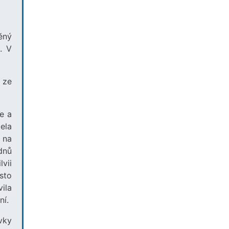
ěný
. V
á ze
e a
ela
 na
dnů
vii
sto
ila
ní.
avky