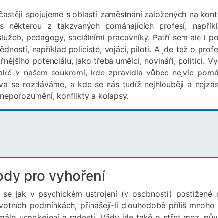
častěji spojujeme s oblastí zaměstnání založených na kont
 některou z takzvaných pomáhajících profesí, napřík
služeb, pedagogy, sociálními pracovníky. Patří sem ale i po
stí, například policisté, vojáci, piloti. A jde též o profe
ějšího potenciálu, jako třeba umělci, novináři, politici. V
také v našem soukromí, kde zpravidla vůbec nejvíc pom
va se rozdáváme, a kde se nás tudíž nejhlouběji a nejzás
 neporozumění, konflikty a kolapsy.
dy pro vyhoření
í se jak v psychickém ustrojení (v osobnosti) postižené 
ivotních podmínkách, přinášejí-li dlouhodobě příliš mnoho 
š málo uspokojení a radosti. Vždy jde také o střet mezi pů