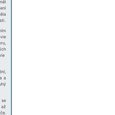
měl
ení
ěla
ti.
ním
vie
ru,
ých
vie
ní,
a a
ruhý
o se
 až
če.