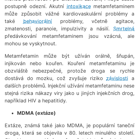
postupně odezní. Akutní
intoxikace
metamfetaminem
může způsobit vážné kardiovaskulární problémy a
také
behaviorální
problémy, včetně agitace,
zmatenosti, paranoie, impulzivity a násilí.
Smrtelná
předávkování metamfetaminem jsou vzácná, ale
mohou se vyskytnout.
Metamfetamin může být užíván orálně, šňupán,
injikován nebo kouřen. Kouření metamfetaminu je
obzvláště nebezpečné, protože droga se rychle
dostává do mozku, což zvyšuje riziko
závislosti
a
dalších problémů. Injekční užívání metamfetaminu nese
stejná rizika nákazy viry jako u jiných injekčních drog,
například HIV a hepatitidy.
MDMA (extáze)
Extáze, známá také jako MDMA, je populární taneční
droga, která se objevila v 80. letech minulého století.