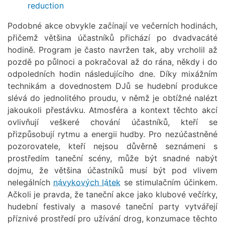
reduction
Podobné akce obvykle začínají ve večerních hodinách,
přičemž většina účastníků přichází po dvadvacáté
hodině. Program je často navržen tak, aby vrcholil až
pozdě po půlnoci a pokračoval až do rána, někdy i do
odpoledních hodin následujícího dne. Díky mixážním
technikám a dovednostem DJů se hudební produkce
slévá do jednolitého proudu, v němž je obtížné nalézt
jakoukoli přestávku. Atmosféra a kontext těchto akcí
ovlivňují veškeré chování účastníků, kteří se
přizpůsobují rytmu a energii hudby. Pro nezúčastněné
pozorovatele, kteří nejsou důvěrně seznámeni s
prostředím taneční scény, může být snadné nabýt
dojmu, že většina účastníků musí být pod vlivem
nelegálních
návykových látek
se stimulačním účinkem.
Ačkoli je pravda, že taneční akce jako klubové večírky,
hudební festivaly a masové taneční party vytvářejí
příznivé prostředí pro užívání drog, konzumace těchto