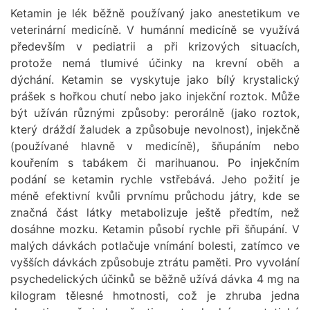
Ketamin je lék běžně používaný jako anestetikum ve
veterinární medicíně. V humánní medicíně se využívá
především v pediatrii a při krizových situacích,
protože nemá tlumivé účinky na krevní oběh a
dýchání. Ketamin se vyskytuje jako bílý krystalický
prášek s hořkou chutí nebo jako injekční roztok. Může
být užíván různými způsoby: perorálně (jako roztok,
který dráždí žaludek a způsobuje nevolnost), injekčně
(používané hlavně v medicíně), šňupáním nebo
kouřením s tabákem či marihuanou. Po injekčním
podání se ketamin rychle vstřebává. Jeho požití je
méně efektivní kvůli prvnímu průchodu játry, kde se
značná část látky metabolizuje ještě předtím, než
dosáhne mozku. Ketamin působí rychle při šňupání. V
malých dávkách potlačuje vnímání bolesti, zatímco ve
vyšších dávkách způsobuje ztrátu paměti. Pro vyvolání
psychedelických účinků se běžně užívá dávka 4 mg na
kilogram tělesné hmotnosti, což je zhruba jedna