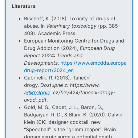
Literatura
Bischoff, K. (2018). Toxicity of drugs of
abuse. In
Veterinary toxicology
(pp. 385-
408). Academic Press.
European Monitoring Centre for Drugs and
Drug Addiction (2024),
European Drug
Report 2024: Trends and
Developments
,
https://www.emcdda.europa.eu/p
drug-report/2024_en
Gabrhelík, R. (2013). Taneční
drogy.
Dostupné z: https://www.
adiktologie
. cz/file/424/tanecni-drogy-
uvod. pdf
.
Gold, M. S., Cadet, J. L., Baron, D.,
Badgaiyan, R. D., & Blum, K. (2020). Calvin
klein (CK) designer cocktail, new
“Speedball” is the “grimm reaper”: Brain
dopaminergic surge a potential death