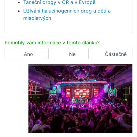
Taneční drogy v ČR a v Evropě
Užívání halucinogenních drog u dětí a
mladistvých
Pomohly vám informace v tomto článku?
Ano
Ne
Částečně