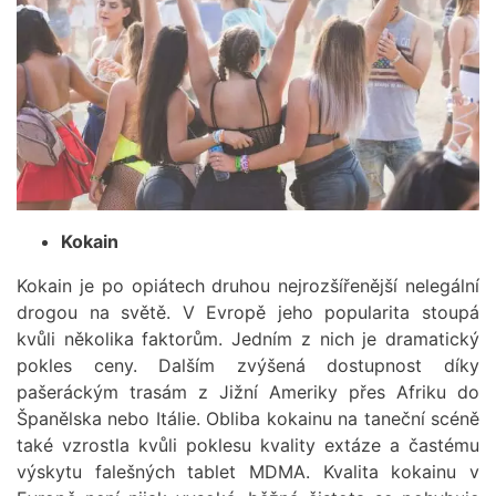
Kokain
Kokain je po opiátech druhou nejrozšířenější nelegální
drogou na světě. V Evropě jeho popularita stoupá
kvůli několika faktorům. Jedním z nich je dramatický
pokles ceny. Dalším zvýšená dostupnost díky
pašeráckým trasám z Jižní Ameriky přes Afriku do
Španělska nebo Itálie. Obliba kokainu na taneční scéně
také vzrostla kvůli poklesu kvality extáze a častému
výskytu falešných tablet MDMA. Kvalita kokainu v