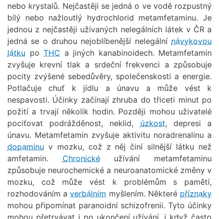
nebo krystalů. Nejčastěji se jedná o ve vodě rozpustný
bílý nebo nažloutlý hydrochlorid metamfetaminu. Je
jednou z nejčastěji užívaných nelegálních látek v ČR a
jedná se o druhou nejoblíbenější nelegální
návykovou
látku
po
THC
a jiných kanabinoidech. Metamfetamin
zvyšuje krevní tlak a srdeční frekvenci a způsobuje
pocity zvýšené sebedůvěry, společenskosti a energie.
Potlačuje chuť k jídlu a únavu a může vést k
nespavosti. Účinky začínají zhruba do třiceti minut po
požití a trvají několik hodin. Později mohou uživatelé
pociťovat podrážděnost, neklid,
úzkost
, depresi a
únavu. Metamfetamin zvyšuje aktivitu noradrenalinu a
dopaminu
v mozku, což z něj činí silnější látku než
amfetamin.
Chronické
užívání metamfetaminu
způsobuje neurochemické a neuroanatomické změny v
mozku, což může vést k problémům s pamětí,
rozhodováním a
verbálním
myšlením. Některé
příznaky
mohou připomínat paranoidní schizofrenii. Tyto účinky
mohou přetrvávat i po ukončení užívání, i když často