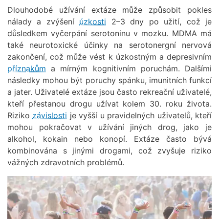
Dlouhodobé užívání extáze může způsobit pokles
nálady a zvýšení
úzkosti
2–3 dny po užití, což je
důsledkem vyčerpání serotoninu v mozku. MDMA má
také neurotoxické účinky na serotonergní nervová
zakončení, což může vést k úzkostným a depresivním
příznakům
a mírným kognitivním poruchám. Dalšími
následky mohou být poruchy spánku, imunitních funkcí
a jater. Uživatelé extáze jsou často rekreační uživatelé,
kteří přestanou drogu užívat kolem 30. roku života.
Riziko
závislosti
je vyšší u pravidelných uživatelů, kteří
mohou pokračovat v užívání jiných drog, jako je
alkohol, kokain nebo konopí. Extáze často bývá
kombinována s jinými drogami, což zvyšuje riziko
vážných zdravotních problémů.
Obrázek