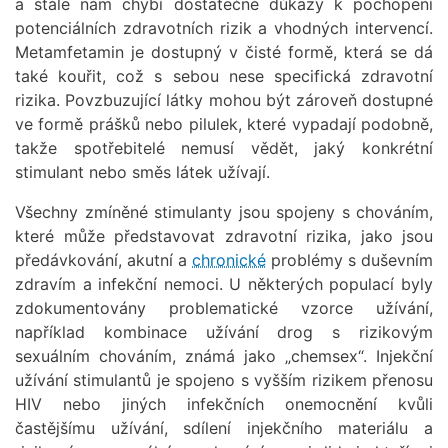
a stále nám chybí dostatečné důkazy k pochopení
potenciálních zdravotních rizik a vhodných intervencí.
Metamfetamin je dostupný v čisté formě, která se dá
také kouřit, což s sebou nese specifická zdravotní
rizika. Povzbuzující látky mohou být zároveň dostupné
ve formě prášků nebo pilulek, které vypadají podobně,
takže spotřebitelé nemusí vědět, jaký konkrétní
stimulant nebo směs látek užívají.
Všechny zmíněné stimulanty jsou spojeny s chováním,
které může představovat zdravotní rizika, jako jsou
předávkování, akutní a
chronické
problémy s duševním
zdravím a infekční nemoci. U některých populací byly
zdokumentovány problematické vzorce užívání,
například kombinace užívání drog s rizikovým
sexuálním chováním, známá jako „chemsex“. Injekční
užívání stimulantů je spojeno s vyšším rizikem přenosu
HIV nebo jiných infekčních onemocnění kvůli
častějšímu užívání, sdílení injekčního materiálu a