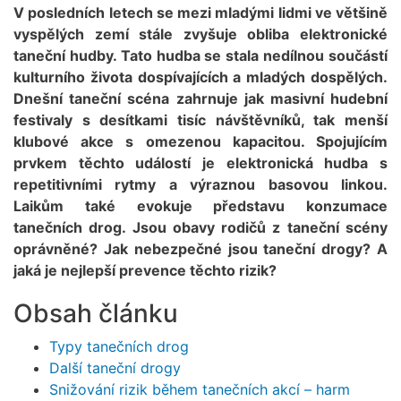
V posledních letech se mezi mladými lidmi ve většině
vyspělých zemí stále zvyšuje obliba elektronické
taneční hudby. Tato hudba se stala nedílnou součástí
kulturního života dospívajících a mladých dospělých.
Dnešní taneční scéna zahrnuje jak masivní hudební
festivaly s desítkami tisíc návštěvníků, tak menší
klubové akce s omezenou kapacitou. Spojujícím
prvkem těchto událostí je elektronická hudba s
repetitivními rytmy a výraznou basovou linkou.
Laikům také evokuje představu konzumace
tanečních drog. Jsou obavy rodičů z taneční scény
oprávněné? Jak nebezpečné jsou taneční drogy? A
jaká je nejlepší prevence těchto rizik?
Obsah článku
Typy tanečních drog
Další taneční drogy
Snižování rizik během tanečních akcí – harm