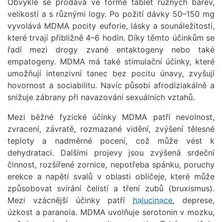
Obvykle se prodává ve formě tablet různých barev,
velikostí a s různými logy. Po požití dávky 50–150 mg
vyvolává MDMA pocity euforie, lásky a sounáležitosti,
které trvají přibližně 4–6 hodin. Díky těmto účinkům se
řadí mezi drogy zvané entaktogeny nebo také
empatogeny. MDMA má také stimulační účinky, které
umožňují intenzivní tanec bez pocitu únavy, zvyšují
hovornost a sociabilitu. Navíc působí afrodiziakálně a
snižuje zábrany při navazování sexuálních vztahů.
Mezi běžné fyzické účinky MDMA patří nevolnost,
zvracení, závratě, rozmazané vidění, zvýšení tělesné
teploty a nadměrné pocení, což může vést k
dehydrataci. Dalšími projevy jsou zvýšená srdeční
činnost, rozšířené zornice, nepotřeba spánku, poruchy
erekce a napětí svalů v oblasti obličeje, které může
způsobovat svírání čelistí a tření zubů (bruxismus).
Mezi vzácnější účinky patří
halucinace
, deprese,
úzkost a paranoia. MDMA uvolňuje serotonin v mozku,