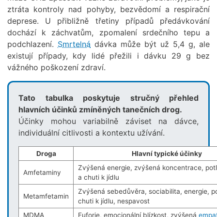
ztráta kontroly nad pohyby, bezvědomí a respirační
deprese. U přibližně třetiny případů předávkování
dochází k záchvatům, zpomalení srdečního tepu a
podchlazení.
Smrtelná
dávka může být už 5,4 g, ale
existují případy, kdy lidé přežili i dávku 29 g bez
vážného poškození zdraví.
Tato tabulka poskytuje stručný přehled
hlavních účinků zmíněných tanečních drog.
Účinky mohou variabilně záviset na dávce,
individuální citlivosti a kontextu užívání.
Droga
Hlavní typické účinky
Zvýšená energie, zvýšená koncentrace, pot
Amfetaminy
a chuti k jídlu
Zvýšená sebedůvěra, sociabilita, energie, p
Metamfetamin
chuti k jídlu, nespavost
MDMA
Euforie, emocionální blízkost, zvýšená
empat