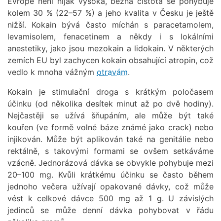
Evropě není nijak vysoká, běžná čistota se pohybuje
kolem 30 % (22–57 %) a jeho kvalita v Česku je ještě
nižší. Kokain bývá často míchán s paracetamolem,
levamisolem, fenacetinem a někdy i s lokálními
anestetiky, jako jsou mezokain a lidokain. V některých
zemích EU byl zachycen kokain obsahující atropin, což
vedlo k mnoha vážným
otravám
.
Kokain je stimulační droga s krátkým poločasem
účinku (od několika desítek minut až po dvě hodiny).
Nejčastěji se užívá šňupáním, ale může být také
kouřen (ve formě volné báze známé jako crack) nebo
injikován. Může být aplikován také na genitálie nebo
rektálně, s takovými formami se ovšem setkáváme
vzácně. Jednorázová dávka se obvykle pohybuje mezi
20–100 mg. Kvůli krátkému účinku se často během
jednoho večera užívají opakované dávky, což může
vést k celkové dávce 500 mg až 1 g. U závislých
jedinců se může denní dávka pohybovat v řádu