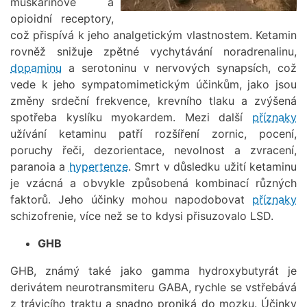
muskarinové a
opioidní receptory,
což přispívá k jeho analgetickým vlastnostem. Ketamin
rovněž snižuje zpětné vychytávání noradrenalinu,
dopaminu
a serotoninu v nervových synapsích, což
vede k jeho sympatomimetickým účinkům, jako jsou
změny srdeční frekvence, krevního tlaku a zvýšená
spotřeba kyslíku myokardem. Mezi další
příznaky
užívání ketaminu patří rozšíření zornic, pocení,
poruchy řeči, dezorientace, nevolnost a zvracení,
paranoia a
hypertenze
. Smrt v důsledku užití ketaminu
je vzácná a obvykle způsobená kombinací různých
faktorů. Jeho účinky mohou napodobovat
příznaky
schizofrenie, více než se to kdysi přisuzovalo LSD.
GHB
GHB, známý také jako gamma hydroxybutyrát je
derivátem neurotransmiteru GABA, rychle se vstřebává
z trávicího traktu a snadno proniká do mozku. Účinky