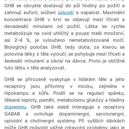
GHB se obvykle dostavují do půl hodiny po požití a
zahrnují euforii, snížení
úzkosti
a ospalost. Maximální
koncentrace GHB v krvi se objevují mezi třiceti a
devadesáti minutami od požití. Látka se rychle
metabolizuje na oxid uhličitý a pouze malé množství,
asi 2–4 %, je vyloučeno nemetabolizované močí.
Biologický poločas GHB, tedy doba, za kterou se
polovina látky z těla vyloučí, se pohybuje mezi třiceti a
šedesáti minutami a závisí na dávce. Proto je obtížné
tuto látku v těle analyzovat.
GHB se přirozeně vyskytuje v lidském těle a jeho
receptory jsou přítomny v mozku, zejména v
hipokampu a kůře. Podílí se na regulaci spánku,
tělesné teploty, paměti, metabolismu glukózy a hladiny
dopaminu
. GHB také slabě interaguje s receptory
GABAB a ovlivňuje dopaminergní, serotonergní,
opioidní a cholinergní systémy. Při vyšších dávkách
může GHB způsobit vážné zdravotní problémy, jako je