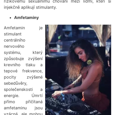
rizikovému sexuálnímu chování mezi lidmi, kteří si
injekčně aplikují stimulanty.
Amfetaminy
Amfetamin je
Obrázek
stimulant
centrálního
nervového
systému, který
způsobuje zvýšení
krevního tlaku a
tepové frekvence,
pocity zvýšené
sebedůvěry,
společenskosti a
energie. Úmrtí
přímo přičítaná
amfetaminu jsou
vzácná, ale mohou