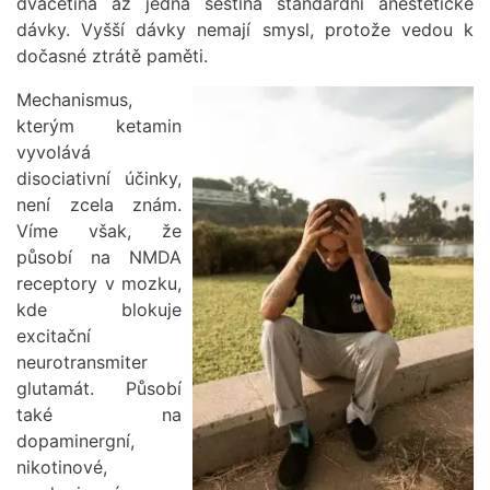
dvacetina až jedna šestina standardní anestetické
dávky. Vyšší dávky nemají smysl, protože vedou k
dočasné ztrátě paměti.
Mechanismus,
Obrázek
kterým ketamin
vyvolává
disociativní účinky,
není zcela znám.
Víme však, že
působí na NMDA
receptory v mozku,
kde blokuje
excitační
neurotransmiter
glutamát. Působí
také na
dopaminergní,
nikotinové,