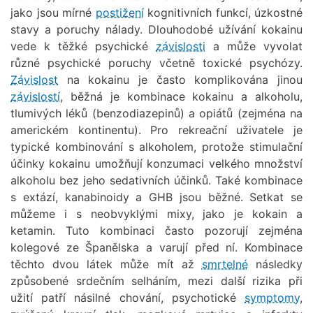
jako jsou mírné
postižení
kognitivních funkcí, úzkostné
stavy a poruchy nálady. Dlouhodobé užívání kokainu
vede k těžké psychické
závislosti
a může vyvolat
různé psychické poruchy včetně toxické psychózy.
Závislost
na kokainu je často komplikována jinou
závislostí
, běžná je kombinace kokainu a alkoholu,
tlumivých léků (benzodiazepinů) a opiátů (zejména na
americkém kontinentu). Pro rekreační uživatele je
typické kombinování s alkoholem, protože stimulační
účinky kokainu umožňují konzumaci velkého množství
alkoholu bez jeho sedativních účinků. Také kombinace
s extází, kanabinoidy a GHB jsou běžné. Setkat se
můžeme i s neobvyklými mixy, jako je kokain a
ketamin. Tuto kombinaci často pozorují zejména
kolegové ze Španělska a
varují před ní.
Kombinace
těchto dvou látek může mít až
smrtelné
následky
způsobené srdečním selháním, mezi další rizika při
užití patří násilné chování, psychotické
symptomy
,