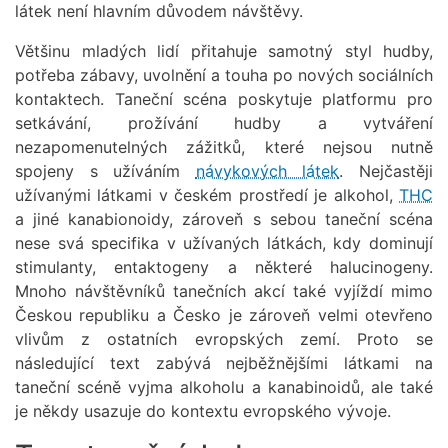
látek není hlavním důvodem návštěvy.
Většinu mladých lidí přitahuje samotný styl hudby,
potřeba zábavy, uvolnění a touha po nových sociálních
kontaktech. Taneční scéna poskytuje platformu pro
setkávání, prožívání hudby a vytváření
nezapomenutelných zážitků, které nejsou nutně
spojeny s užíváním
návykových látek
. Nejčastěji
užívanými látkami v českém prostředí je alkohol,
THC
a jiné kanabionoidy, zároveň s sebou taneční scéna
nese svá specifika v užívaných látkách, kdy dominují
stimulanty, entaktogeny a některé halucinogeny.
Mnoho návštěvníků tanečních akcí také vyjíždí mimo
Českou republiku a Česko je zároveň velmi otevřeno
vlivům z ostatních evropských zemí. Proto se
následující text zabývá nejběžnějšími látkami na
taneční scéně vyjma alkoholu a kanabinoidů, ale také
je někdy usazuje do kontextu evropského vývoje.