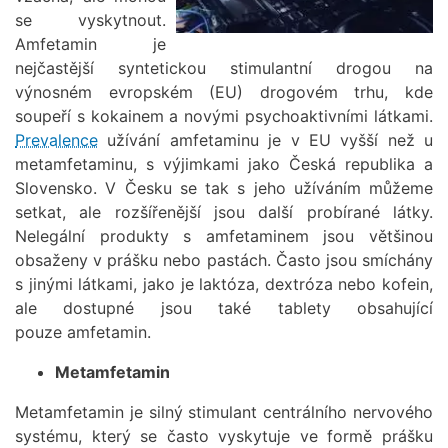
se vyskytnout.
Amfetamin je
nejčastější syntetickou stimulantní drogou na
výnosném evropském (EU) drogovém trhu, kde
soupeří s kokainem a novými psychoaktivními látkami.
Prevalence
užívání amfetaminu je v EU vyšší než u
metamfetaminu, s výjimkami jako Česká republika a
Slovensko. V Česku se tak s jeho užíváním můžeme
setkat, ale rozšířenější jsou další probírané látky.
Nelegální produkty s amfetaminem jsou většinou
obsaženy v prášku nebo pastách. Často jsou smíchány
s jinými látkami, jako je laktóza, dextróza nebo kofein,
ale dostupné jsou také tablety obsahující
pouze
amfetamin.
Metamfetamin
Metamfetamin je silný stimulant centrálního nervového
systému, který se často vyskytuje ve formě prášku