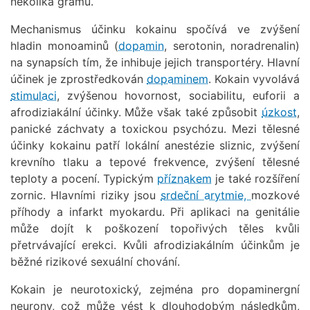
několika gramů.
Mechanismus účinku kokainu spočívá ve zvýšení
hladin monoaminů (
dopamin
, serotonin, noradrenalin)
na synapsích tím, že inhibuje jejich transportéry. Hlavní
účinek je zprostředkován
dopaminem
. Kokain vyvolává
stimulaci
, zvýšenou hovornost, sociabilitu, euforii a
afrodiziakální účinky. Může však také způsobit
úzkost
,
panické záchvaty a toxickou psychózu. Mezi tělesné
účinky kokainu patří lokální anestézie sliznic, zvýšení
krevního tlaku a tepové frekvence, zvýšení tělesné
teploty a pocení. Typickým
příznakem
je také rozšíření
zornic. Hlavními riziky jsou
srdeční arytmie,
mozkové
příhody a infarkt myokardu. Při aplikaci na genitálie
může dojít k poškození topořivých těles kvůli
přetrvávající erekci. Kvůli afrodiziakálním účinkům je
běžné rizikové sexuální chování.
Kokain je neurotoxický, zejména pro dopaminergní
neurony, což může vést k dlouhodobým následkům,