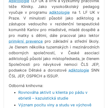
adiktologie
1.LF UK a VFN a výzkumný pracovník
téže Kliniky. Jako vysokoškolský pedagog
vyučuje v programu
adiktologie
na 1. LF UK v
Praze. V minulosti působil jako adiktolog a
zástupce vedoucího v rezidenční terapeutické
komunitě Karlov pro mladistvé, mladé dospělé a
pro matky s dětmi, dále pracoval jako lektor
primární prevence
pro základní a střední školy.
Je členem několika tuzemských i mezinárodních
odborných společností, v České asociaci
adiktologů působí jako místopředseda, je členem
Společnosti pro návykové nemoci ČLS JEP,
podsekce Dětské a dorostové
adiktologie
SNN
ČSL JEP, OSPRCH a ISSUP.
Odborná knihovna:
Rovnováha aktivit u klienta po pádu v
ebrietě – kazuistická studie
Význam pocitu viny a studu ve výchově