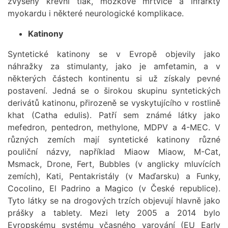
zvýšený krevní tlak, mozkové mrtvice a infarkty
myokardu i některé neurologické komplikace.
Katinony
Syntetické katinony se v Evropě objevily jako
náhražky za stimulanty, jako je amfetamin, a v
některých částech kontinentu si už získaly pevné
postavení. Jedná se o širokou skupinu syntetických
derivátů katinonu, přirozeně se vyskytujícího v rostlině
khat (Catha edulis). Patří sem známé látky jako
mefedron, pentedron, methylone, MDPV a 4-MEC. V
různých zemích mají syntetické katinony různé
pouliční názvy, například Miaow Miaow, M-Cat,
Msmack, Drone, Fert, Bubbles (v anglicky mluvících
zemích), Kati, Pentakristály (v Maďarsku) a Funky,
Cocolino, El Padrino a Magico (v České republice).
Tyto látky se na drogových trzích objevují hlavně jako
prášky a tablety. Mezi lety 2005 a 2014 bylo
Evropskému systému včasného varování (EU Early