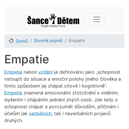
Přejít
Main navigation
k
hlavnímu
obsahu
Slovník pojmů
Empatie
Domů
Empatie
Empatie
neboli
vcítění
je definováno jako „schopnost
vstoupit do situace a emoční polohy jiného člověka a
tímto způsobem jej chápat citově i kognitivně“.
Empatie
znamená emocionální ztotožnění s viděním,
slyšením i chápáním jednání jiných osob. Jde tedy o
schopnost chápat a porozumět důvodům, příčinám i
účelům jak
verbálních
, tak i neverbálních projevů
druhých.