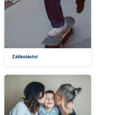
Záškoláctví