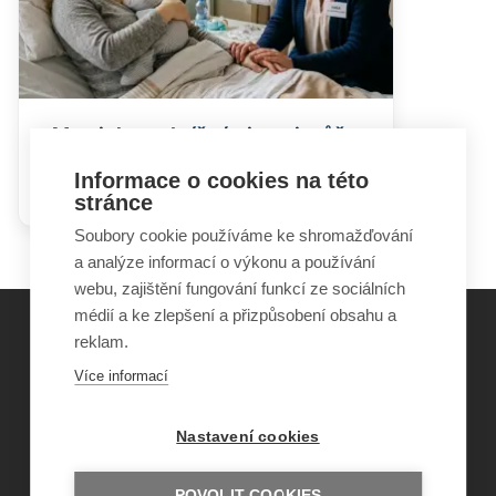
Maminky v obtížné situaci může
v porodnici podpořit zdravotně
Informace o cookies na této
sociální pracovník
stránce
Soubory cookie používáme ke shromažďování
a analýze informací o výkonu a používání
webu, zajištění fungování funkcí ze sociálních
médií a ke zlepšení a přizpůsobení obsahu a
reklam.
©
Obecně prospěšná společnost Sirius
, o.p.s.
Více informací
2011–2026
Šance Dětem
Nastavení cookies
ISSN 1805-8876
nazory@sancedetem.cz
Odběr novinek e-mailem
POVOLIT COOKIES