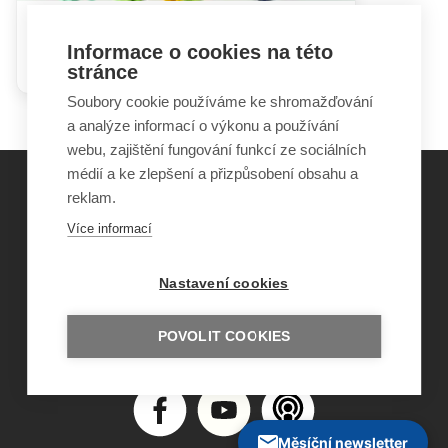
Proč přibývá dětí s diagnózou
Informace o cookies na této
autismu?
stránce
Soubory cookie používáme ke shromažďování
a analýze informací o výkonu a používání
webu, zajištění fungování funkcí ze sociálních
médií a ke zlepšení a přizpůsobení obsahu a
reklam.
©
Obecně prospěšná společnost Sirius
, o.p.s.
Více informací
2011–2026
Šance Dětem
Nastavení cookies
ISSN 1805-8876
nazory@sancedetem.cz
Odběr novinek e-mailem
POVOLIT COOKIES
Informace o webu
Ochrana osobních údajů
Měsíční newsletter