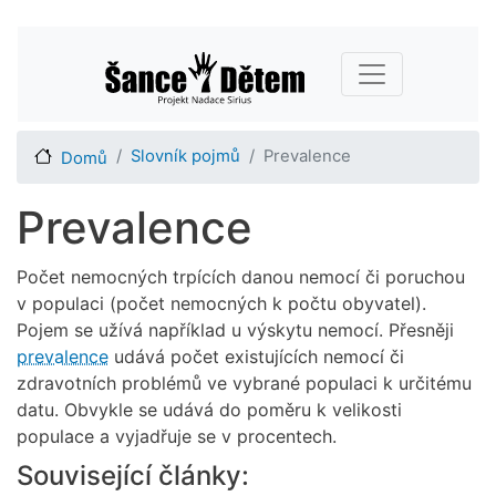
Přejít
Main navigation
k
hlavnímu
obsahu
Slovník pojmů
Prevalence
Domů
Prevalence
Počet nemocných trpících danou nemocí či poruchou
v populaci (počet nemocných k počtu obyvatel).
Pojem se užívá například u výskytu nemocí. Přesněji
prevalence
udává počet existujících nemocí či
zdravotních problémů ve vybrané populaci k určitému
datu. Obvykle se udává do poměru k velikosti
populace a vyjadřuje se v procentech.
Související články: