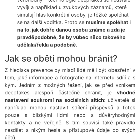
vyvíjí a například u zvukových záznamů, které
simulují hlas konkrétní osoby, je těžké spoléhat
se na další vodítka. Proto se
musíme spoléhat i
na to, jak dobře danou osobu známe a zda je
pravděpodobné, že by vůbec něco takového
udělala/řekla a podobně.
Jak se oběti mohou bránit?
Z hlediska prevence by mladí lidé měli být obezřetní v
tom, jaké informace a fotografie na internetu sdílí a s
kým. Jedním z možných řešení, jak se před vznikem
deepfakes alespoň částečně chránit, je
vhodné
nastavení soukromí na sociálních sítích
: uživatelé si
například mohou nastavit sdílení příspěvků a fotek
pouze s blízkými lidmi nebo s důvěryhodnými
kontakty a ne veřejně. S tím souvisí také pravidlo
nesdílet s nikým hesla a přístupové údaje do svých
účtů.