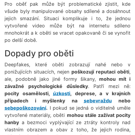
Pro oběť pak může být problematické zjistit, kde
všude byly manipulované obsahy sdílené a dosáhnout
jejich smazání. Situaci komplikuje i to, že jednou
vytvořené video může být na internetu sdíleno
mnohokrát a k oběti se vracet opakovaně či se vynořit
po delší době.
Dopady pro oběti
Deepfakes, které oběti zobrazují nahé nebo v
ponižujících situacích, nejen
poškozují reputaci oběti
,
ale, podobně jako jiné formy šikany,
mohou mít i
závažné psychologické důsledky
. Patří mezi ně:
pocity osamělosti,
úzkosti
, deprese, a v krajních
případech i myšlenky na
sebevraždu
nebo
sebepoškozování
.
I pokud se jedná o viditelně uměle
vytvořené materiály, oběti
mohou stále zažívat pocity
hanby
a bezmoci vyplývající ze ztráty kontroly nad
vlastním obrazem a obav z toho, že jejich rodina,