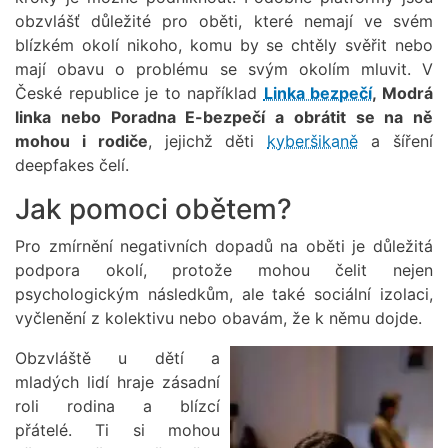
obzvlášť důležité pro oběti, které nemají ve svém
blízkém okolí nikoho, komu by se chtěly svěřit nebo
mají obavu o problému se svým okolím mluvit. V
České republice je to například
Linka bezpečí
, Modrá
linka nebo Poradna E-bezpečí a obrátit se na ně
mohou i rodiče
, jejichž děti
kyberšikaně
a šíření
deepfakes čelí.
Jak pomoci obětem?
Pro zmírnění negativních dopadů na oběti je důležitá
podpora okolí, protože mohou čelit nejen
psychologickým následkům, ale také sociální izolaci,
vyčlenění z kolektivu nebo obavám, že k němu dojde.
Obzvláště u dětí a
Obrázek
mladých lidí hraje zásadní
roli rodina a blízcí
přátelé. Ti si mohou