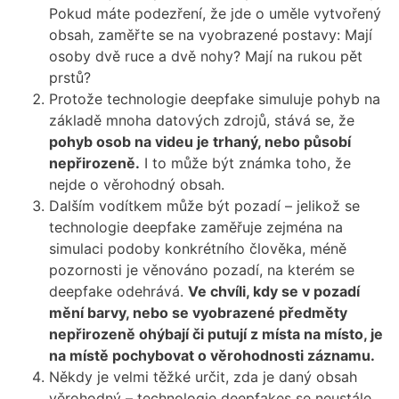
Pokud máte podezření, že jde o uměle vytvořený
obsah, zaměřte se na vyobrazené postavy: Mají
osoby dvě ruce a dvě nohy? Mají na rukou pět
prstů?
Protože technologie deepfake simuluje pohyb na
základě mnoha datových zdrojů, stává se, že
pohyb osob na videu je trhaný, nebo působí
nepřirozeně.
I to může být známka toho, že
nejde o věrohodný obsah.
Dalším vodítkem může být pozadí – jelikož se
technologie deepfake zaměřuje zejména na
simulaci podoby konkrétního člověka, méně
pozornosti je věnováno pozadí, na kterém se
deepfake odehrává.
Ve chvíli, kdy se v pozadí
mění barvy, nebo se vyobrazené předměty
nepřirozeně ohýbají či putují z místa na místo, je
na místě pochybovat o věrohodnosti záznamu.
Někdy je velmi těžké určit, zda je daný obsah
věrohodný – technologie deepfakes se neustále