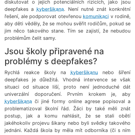
diskutovat o jejich potenciálních rizicích, jako jsou
deepfakes a
kyberšikana
. Není nutné znát konkrétní
řešení, ale podporovat otevřenou
komunikaci
v rodině,
aby děti věděly, že se mohou svěřit rodičům, pokud se
jim něco takového stane. Tím se zajistí, že nebudou
problémům čelit samy.
Jsou školy připravené na
problémy s deepfakes?
Rychlá reakce školy na
kyberšikanu
nebo šíření
deepfakes je důležitá. Vhodná intervence se však
situaci od situace liší, proto není jednoduché dát
univerzální doporučení. Prvním krokem je, aby
kyberšikana
či jiné formy online agrese popisoval a
problematizoval školní řád. Žáci by také měli znát
postup, jak a komu nahlásit, že se stali obětí
jakéhokoliv projevu šikany nebo byli svědky takového
jednáni. Každá škola by měla mít odborníka (či s ním