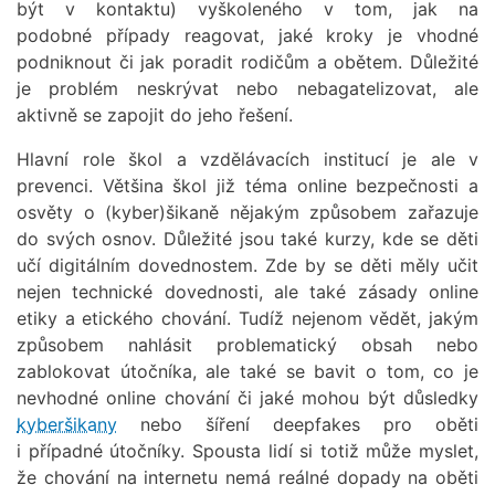
být v kontaktu) vyškoleného v tom, jak na
podobné případy reagovat, jaké kroky je vhodné
podniknout či jak poradit rodičům a obětem. Důležité
je problém neskrývat nebo nebagatelizovat, ale
aktivně se zapojit do jeho řešení.
Hlavní role škol a vzdělávacích institucí je ale v
prevenci. Většina škol již téma online bezpečnosti a
osvěty o (kyber)šikaně nějakým způsobem zařazuje
do svých osnov. Důležité jsou také kurzy, kde se děti
učí digitálním dovednostem. Zde by se děti měly učit
nejen technické dovednosti, ale také zásady online
etiky a etického chování. Tudíž nejenom vědět, jakým
způsobem nahlásit problematický obsah nebo
zablokovat útočníka, ale také se bavit o tom, co je
nevhodné online chování či jaké mohou být důsledky
kyberšikany
nebo šíření deepfakes pro oběti
i případné útočníky. Spousta lidí si totiž může myslet,
že chování na internetu nemá reálné dopady na oběti