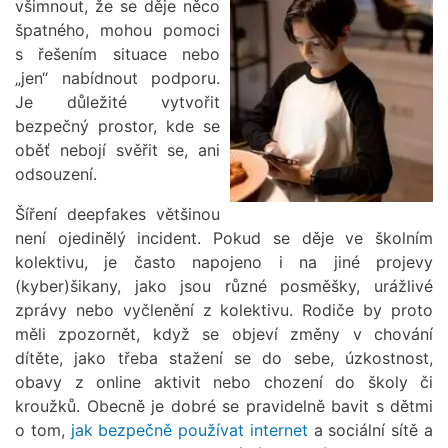
všimnout, že se děje něco
špatného, mohou pomoci
s řešením situace nebo
„jen“ nabídnout podporu.
Je důležité vytvořit
bezpečný prostor, kde se
oběť nebojí svěřit se, ani
odsouzení.
Šíření deepfakes většinou
není ojedinělý incident. Pokud se děje ve školním
kolektivu, je často napojeno i na jiné projevy
(kyber)šikany, jako jsou různé posměšky, urážlivé
zprávy nebo vyčlenění z kolektivu. Rodiče by proto
měli zpozornět, když se objeví změny v chování
dítěte, jako třeba stažení se do sebe, úzkostnost,
obavy z online aktivit nebo chození do školy či
kroužků. Obecně je dobré se pravidelně bavit s dětmi
o tom,
jak bezpečně používat internet
a sociální sítě a