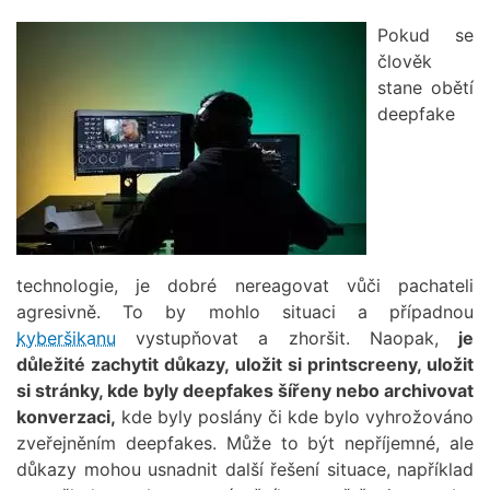
Obrázek
Pokud se
člověk
stane obětí
deepfake
technologie, je dobré nereagovat vůči pachateli
agresivně. To by mohlo situaci a případnou
kyberšikanu
vystupňovat a zhoršit. Naopak,
je
důležité zachytit důkazy, uložit si printscreeny, uložit
si stránky, kde byly deepfakes šířeny nebo archivovat
konverzaci,
kde byly poslány či kde bylo vyhrožováno
zveřejněním deepfakes. Může to být nepříjemné, ale
důkazy mohou usnadnit další řešení situace, například