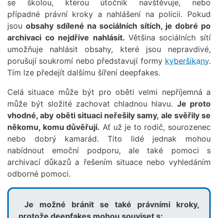
se školou, kterou útočník navštěvuje, nebo
případné právní kroky a nahlášení na policii. Pokud
jsou
obsahy sdílené na sociálních sítích, je dobré po
archivaci co nejdříve nahlásit.
Většina sociálních sítí
umožňuje nahlásit obsahy, které jsou nepravdivé,
porušují soukromí nebo představují formy
kyberšikany
.
Tím lze předejít dalšímu šíření deepfakes.
Celá situace může být pro oběti velmi nepříjemná a
může být složité zachovat chladnou hlavu.
Je proto
vhodné, aby oběti situaci neřešily samy, ale svěřily se
někomu, komu důvěřují.
Ať už je to rodič, sourozenec
nebo dobrý kamarád. Tito lidé jednak mohou
nabídnout emoční podporu, ale také pomoci s
archivací důkazů a řešením situace nebo vyhledáním
odborné pomoci.
Je možné bránit se také právními kroky,
protože deepfakes mohou souviset s: