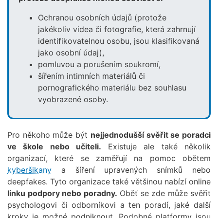
Ochranou osobních údajů (protože
jakékoliv videa či fotografie, která zahrnují
identifikovatelnou osobu, jsou klasifikovaná
jako osobní údaj),
pomluvou a porušením soukromí,
šířením intimních materiálů či
pornografického materiálu bez souhlasu
vyobrazené osoby.
Pro někoho může být
nejjednodušší svěřit se poradci
ve škole nebo učiteli.
Existuje ale také několik
organizací, které se zaměřují na pomoc obětem
kyberšikany
a šíření upravených snímků nebo
deepfakes. Tyto organizace také většinou nabízí online
linku podpory nebo poradny.
Oběť se zde může svěřit
psychologovi či odborníkovi a ten poradí, jaké další
kroky je možné podniknout. Podobné platformy jsou