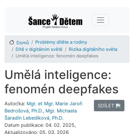
Přejít
Main navigation
k
hlavnímu
obsahu
Problémy dítěte a rodiny
Domů
Dítě v digitálním světě
Rizika digitálního světa
Umělá inteligence: fenomén deepfakes
Umělá inteligence:
fenomén deepfakes
Autor/ka:
Mgr. et Mgr. Marie Jaroň
SDÍLET
Bedrošová, Ph.D.
,
Mgr. Michaela
Šaradín Lebedíková, Ph.D.
Datum publikace: 04. 02. 2025,
Aktualizováno: 05. 03. 2026