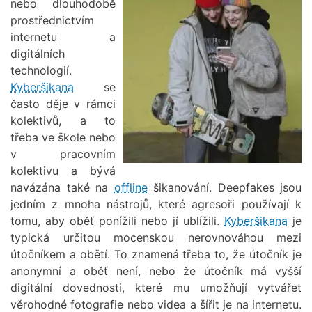
nebo dlouhodobě
prostřednictvím
internetu a
digitálních
technologií.
Kyberšikana
se
často děje v rámci
kolektivů, a to
třeba ve škole nebo
v pracovním
kolektivu a bývá
navázána také na
offline
šikanování. Deepfakes jsou
jedním z mnoha nástrojů, které agresoři používají k
tomu, aby oběť ponížili nebo jí ublížili.
Kyberšikana
je
typická určitou mocenskou nerovnováhou mezi
útočníkem a obětí. To znamená třeba to, že útočník je
anonymní a oběť není, nebo že útočník má vyšší
digitální dovednosti, které mu umožňují vytvářet
věrohodné fotografie nebo videa a šířit je na internetu.