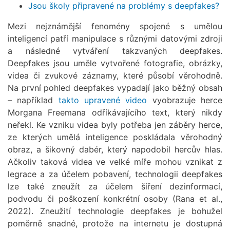
Jsou školy připravené na problémy s deepfakes?
Mezi nejznámější fenomény spojené s umělou
inteligencí patří manipulace s různými datovými zdroji
a následné vytváření takzvaných deepfakes.
Deepfakes jsou uměle vytvořené fotografie, obrázky,
videa či zvukové záznamy, které působí věrohodně.
Na první pohled deepfakes vypadají jako běžný obsah
– například
takto upravené video
vyobrazuje herce
Morgana Freemana odříkávajícího text, který nikdy
neřekl. Ke vzniku videa byly potřeba jen záběry herce,
ze kterých umělá inteligence poskládala věrohodný
obraz, a šikovný dabér, který napodobil hercův hlas.
Ačkoliv taková videa ve velké míře mohou vznikat z
legrace a za účelem pobavení, technologii deepfakes
lze také zneužít za účelem šíření dezinformací,
podvodu či poškození konkrétní osoby (Rana et al.,
2022). Zneužití technologie deepfakes je bohužel
poměrně snadné, protože na internetu je dostupná