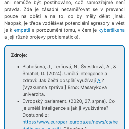
ani nemůže být postihováno, což samozřejmě není
pravda. Zde je zásadní nezaměřovat se v prevenci
pouze na oběti a na to, co by měly dělat jinak.
Naopak, je třeba vzdělávat potenciální agresory a vést
je k
empatii
a porozumění tomu, v čem je
kyberšikana
a její různé projevy problematická.
Zdroje:
Blahošová, J., Terčová, N., Švestková, A., &
Šmahel, D. (2024). Umělá inteligence a
zdraví: Jak čeští dospělí využívají
AI
?
[Výzkumná zpráva.] Brno: Masarykova
univerzita.
Evropský parlament. (2020, 27. srpna). Co
je umělá inteligence a jak ji využíváme?
Dostupné z:
https://www.europarl.europa.eu/news/cs/headl
definice-a-vyuziti
. Citováno 1.