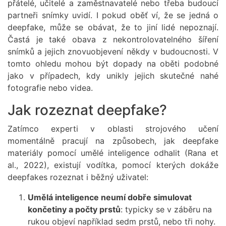
přátelé, učitelé a zaměstnavatelé nebo třeba budoucí
partneři snímky uvidí. I pokud oběť ví, že se jedná o
deepfake, může se obávat, že to jiní lidé nepoznají.
Častá je také obava z nekontrolovatelného šíření
snímků a jejich znovuobjevení někdy v budoucnosti. V
tomto ohledu mohou být dopady na oběti podobné
jako v případech, kdy unikly jejich skutečné nahé
fotografie nebo videa.
Jak rozeznat deepfake?
Zatímco experti v oblasti strojového učení
momentálně pracují na způsobech, jak deepfake
materiály pomocí umělé inteligence odhalit (Rana et
al., 2022), existují vodítka, pomocí kterých dokáže
deepfakes rozeznat i běžný uživatel:
Umělá inteligence neumí dobře simulovat
končetiny a počty prstů
: typicky se v záběru na
rukou objeví například sedm prstů, nebo tři nohy.