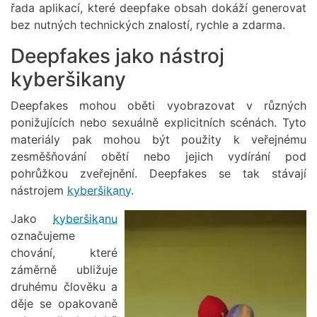
řada aplikací, které deepfake obsah dokáží generovat
bez nutných technických znalostí, rychle a zdarma.
Deepfakes jako nástroj
kyberšikany
Deepfakes mohou oběti vyobrazovat v různých
ponižujících nebo sexuálně explicitních scénách. Tyto
materiály pak mohou být použity k veřejnému
zesměšňování obětí nebo jejich vydírání pod
pohrůžkou zveřejnění. Deepfakes se tak stávají
nástrojem
kyberšikany
.
Jako
kyberšikanu
Obrázek
označujeme
chování, které
záměrně ubližuje
druhému člověku a
děje se opakovaně