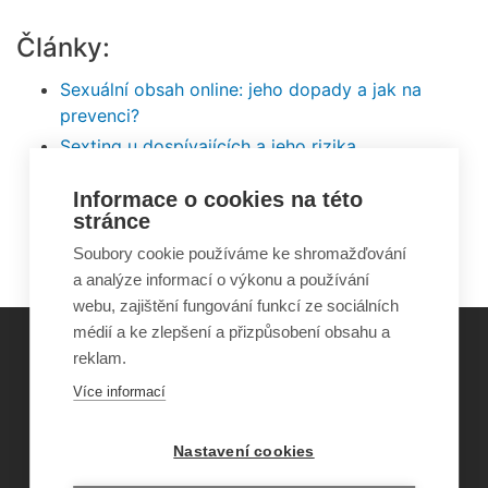
Články:
Sexuální obsah online: jeho dopady a jak na
prevenci?
Sexting u dospívajících a jeho rizika
Umělá inteligence: fenomén deepfakes
Informace o cookies na této
Plošný zákaz sociálních sítí: jde o funkční, nebo
stránce
pouze zdánlivé řešení?
Soubory cookie používáme ke shromažďování
a analýze informací o výkonu a používání
webu, zajištění fungování funkcí ze sociálních
médií a ke zlepšení a přizpůsobení obsahu a
reklam.
©
Obecně prospěšná společnost Sirius
, o.p.s.
Více informací
2011–2026
Šance Dětem
Nastavení cookies
ISSN 1805-8876
nazory@sancedetem.cz