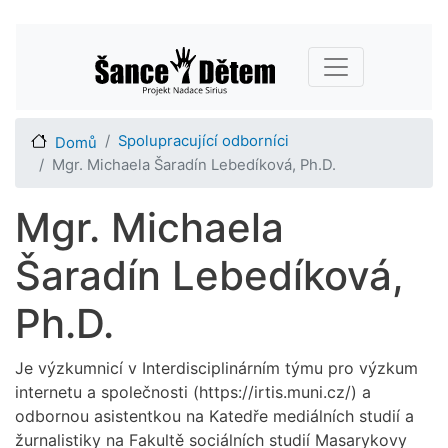
Přejít
Main navigation
k
hlavnímu
obsahu
Spolupracující odborníci
Domů
Mgr. Michaela Šaradín Lebedíková, Ph.D.
Mgr. Michaela
Šaradín Lebedíková,
Ph.D.
Je výzkumnicí v Interdisciplinárním týmu pro výzkum
internetu a společnosti (https://irtis.muni.cz/) a
odbornou asistentkou na Katedře mediálních studií a
žurnalistiky na Fakultě sociálních studií Masarykovy