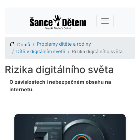
Přejít
Main navigation
k
hlavnímu
obsahu
Problémy dítěte a rodiny
Domů
Dítě v digitálním světě
Rizika digitálního světa
Rizika digitálního světa
O závislostech i nebezpečném obsahu na
internetu.