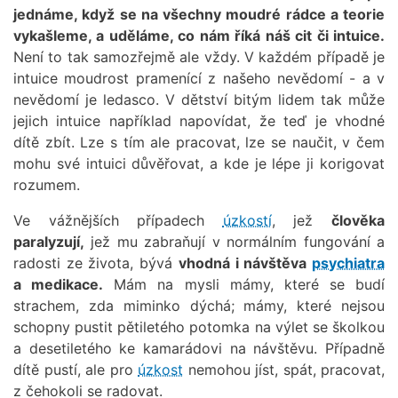
jednáme, když se na všechny moudré rádce a teorie
vykašleme, a uděláme, co nám říká náš cit či intuice.
Není to tak samozřejmě ale vždy. V každém případě je
intuice moudrost pramenící z našeho nevědomí - a v
nevědomí je ledasco. V dětství bitým lidem tak může
jejich intuice například napovídat, že teď je vhodné
dítě zbít. Lze s tím ale pracovat, lze se naučit, v čem
mohu své intuici důvěřovat, a kde je lépe ji korigovat
rozumem.
Ve vážnějších případech
úzkostí
, jež
člověka
paralyzují,
jež mu zabraňují v normálním fungování a
radosti ze života, bývá
vhodná i návštěva
psychiatra
a medikace.
Mám na mysli mámy, které se budí
strachem, zda miminko dýchá; mámy, které nejsou
schopny pustit pětiletého potomka na výlet se školkou
a desetiletého ke kamarádovi na návštěvu. Případně
dítě pustí, ale pro
úzkost
nemohou jíst, spát, pracovat,
z čehokoli se radovat.