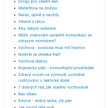
Drogy pro všední den
Mateřština na druhou
Naráz, úplně a navždy
Víkend s tátou
Aby nebylo sobecké
Může znakování usnadnit komunikaci se
zdravým miminkem?
Výchova : svoboda musí mít hranice
Kolikrát jsi dneska lhal?
Výchova láskou
Kojenecký pláč - komunikační prostředek
Zdravý rozum ve výchově: uvolněné
rodičovství v hektické době
7 dobrých rad, jak snadno vychovávat
Bez obalu
Emoce - dobrý sluha, zlý pán
Jak naučit dítě spát