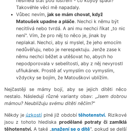
nesměla stát pod lustrem - co kdyby spadl?
Takovéhle věci mě napadaly.
Vůbec nevím,
jak se mám chovat, když
Matoušek upadne a pláče
. Nechci k němu být
necitlivá nebo tvrdá. A ani mu nechci říkat „to nic
není". Vím, že pro něj to něco je, jinak by
neplakal. Nechci, aby si myslel, že jeho emocím
nedůvěřuju, nebo je nerespektuju. Jenže zase k
němu nechci běžet a utěšovat ho, abych ho
nepodporovala v sebelítosti, aby z něj nevyrostl
ufňukánek. Prostě ať vymyslím co vymyslím,
vždycky se bojím, že Matouškovi ublížím.
Nejčastěji se mámy bojí, aby se jejich dítěti něco
nestalo. Následují různé varianty obav: „
Jsem dobrou
mámou? Neubližuju svému dítěti něčím?
"
Někdy je
úzkostí
plné již období
těhotenství.
Rizikové
jsou z tohoto hlediska
prodělané potraty či zamlklá
těhotenství.
A také „
snažení se o dítě
", pokud se delší