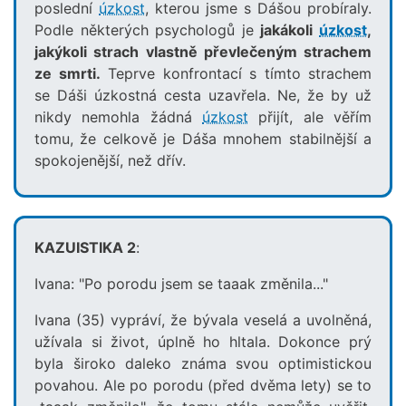
poslední
úzkost
, kterou jsme s Dášou probíraly.
Podle některých psychologů je
jakákoli
úzkost
,
jakýkoli strach vlastně převlečeným strachem
ze smrti.
Teprve konfrontací s tímto strachem
se Dáši úzkostná cesta uzavřela. Ne, že by už
nikdy nemohla žádná
úzkost
přijít, ale věřím
tomu, že celkově je Dáša mnohem stabilnější a
spokojenější, než dřív.
KAZUISTIKA 2
:
Ivana: "Po porodu jsem se taaak změnila..."
Ivana (35) vypráví, že bývala veselá a uvolněná,
užívala si život, úplně ho hltala. Dokonce prý
byla široko daleko známa svou optimistickou
povahou. Ale po porodu (před dvěma lety) se to