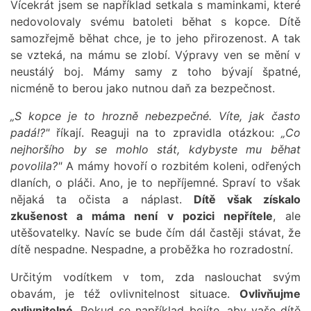
Vícekrát jsem se například setkala s maminkami, které
nedovolovaly svému batoleti běhat s kopce. Dítě
samozřejmě běhat chce, je to jeho přirozenost. A tak
se vzteká, na mámu se zlobí. Výpravy ven se mění v
neustálý boj. Mámy samy z toho bývají špatné,
nicméně to berou jako nutnou daň za bezpečnost.
„S kopce je to hrozně nebezpečné. Víte, jak často
padá!?"
říkají. Reaguji na to zpravidla otázkou:
„Co
nejhoršího by se mohlo stát, kdybyste mu běhat
povolila?"
A mámy hovoří o rozbitém koleni, odřených
dlaních, o pláči. Ano, je to nepříjemné. Spraví to však
nějaká ta očista a náplast.
Dítě však získalo
zkušenost a máma není v pozici nepřítele
, ale
utěšovatelky. Navíc se bude čím dál častěji stávat, že
dítě nespadne. Nespadne, a proběžka ho rozradostní.
Určitým vodítkem v tom, zda naslouchat svým
obavám, je též ovlivnitelnost situace.
Ovlivňujme
ovlivnitelné
. Pokud se například bojíte, aby vaše dítě