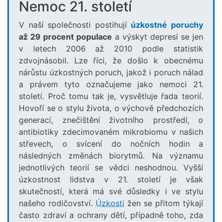
Nemoc 21. století
V naší společnosti postihují
úzkostné poruchy
až 29 procent populace
a výskyt depresí se jen
v letech 2006 až 2010 podle statistik
zdvojnásobil. Lze říci, že došlo k obecnému
nárůstu úzkostných poruch, jakož i poruch nálad
a právem tyto označujeme jako nemoci 21.
století. Proč tomu tak je, vysvětluje řada teorií.
Hovoří se o stylu života, o výchově předchozích
generací, znečištění životního prostředí, o
antibiotiky zdecimovaném mikrobiomu v našich
střevech, o svícení do nočních hodin a
následných změnách biorytmů. Na významu
jednotlivých teorií se vědci neshodnou. Vyšší
úzkostnost lidstva v 21. století je však
skutečností, která má své důsledky i ve stylu
našeho rodičovství.
Úzkosti
žen se přitom týkají
často zdraví a ochrany dětí, případně toho, zda