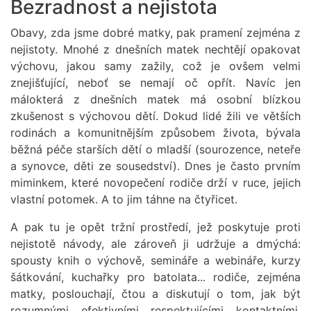
Bezradnost a nejistota
Obavy, zda jsme dobré matky, pak pramení zejména z
nejistoty. Mnohé z dnešních matek nechtějí opakovat
výchovu, jakou samy zažily, což je ovšem velmi
znejišťující, neboť se nemají oč opřít. Navíc jen
málokterá z dnešních matek má osobní blízkou
zkušenost s výchovou dětí. Dokud lidé žili ve větších
rodinách a komunitnějším způsobem života, bývala
běžná péče starších dětí o mladší (sourozence, neteře
a synovce, děti ze sousedství). Dnes je často prvním
miminkem, které novopečení rodiče drží v ruce, jejich
vlastní potomek. A to jim táhne na čtyřicet.
A pak tu je opět tržní prostředí, jež poskytuje proti
nejistotě návody, ale zároveň ji udržuje a dmýchá:
spousty knih o výchově, semináře a webináře, kurzy
šátkování, kuchařky pro batolata... rodiče, zejména
matky, poslouchají, čtou a diskutují o tom, jak být
rozumnými, efektivními, respektujícími, kontaktními,