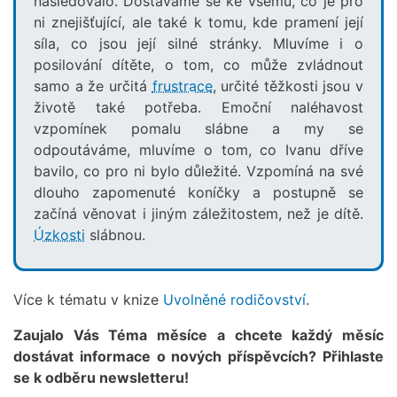
následovalo. Dostáváme se ke všemu, co je pro
ni znejišťující, ale také k tomu, kde pramení její
síla, co jsou její silné stránky. Mluvíme i o
posilování dítěte, o tom, co může zvládnout
samo a že určitá
frustrace
, určité těžkosti jsou v
životě také potřeba. Emoční naléhavost
vzpomínek pomalu slábne a my se
odpoutáváme, mluvíme o tom, co Ivanu dříve
bavilo, co pro ni bylo důležité. Vzpomíná na své
dlouho zapomenuté koníčky a postupně se
začíná věnovat i jiným záležitostem, než je dítě.
Úzkosti
slábnou.
Více k tématu v knize
Uvolněné rodičovství
.
Zaujalo Vás Téma měsíce a chcete každý měsíc
dostávat informace o nových příspěvcích? Přihlaste
se k odběru newsletteru!