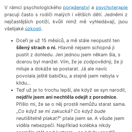
V rámci psychologického
poradenství
a
psychoterapie
pracuji často s rodiči malých i větších dětí. Jedněmi z
nejčastějších potíží, kvůli nimž mě vyhledávají, jsou
všelijaké
úzkosti
.
Dceři je už 15 měsíců, a mě stále neopustil ten
šílený strach o ni.
Hlavně nejsem schopná ji
pustit z dohledu. Jen jednou jsem někam šla, s
dcerou byl manžel. Vím, že je zodpovědný, že ji
miluje a dokáže se postarat. Já ale navíc
povolala ještě babičku, a stejně jsem nebyla v
klidu...
Teď už je to trochu lepší, ale když se syn narodil,
nejdřív jsem ani nechtěla odejít z porodnice
.
Přišlo mi, že se o něj prostě nemůžu starat sama.
„
Co když se mi zakucká? Co když bude
neutišitelně plakat?
" ptala jsem se. A všude jsem
viděla nebezpečí. Například kolébka nikdy