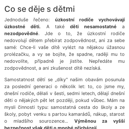
Co se děje s dětmi
Jednoduše řečeno:
úzkostní rodiče vychovávají
úzkostné děti.
A také
děti nesamostatné
a
nezodpovědné
. Jde o to, že úzkostní rodiče
nedovolují dětem přebírat zodpovědnost, ani za sebe
samé: Chce-li vaše dítě vylézt na nějakou úžasnou
prolézačku, a vy se bojíte, že spadne, raději mu to
nedovolíte, případně je jistíte. Nepředáte mu
zodpovědnost, a ani zkušenost dítě nezíská.
Samostatnost dětí se „díky" našim obavám posunula
za poslední generaci o několik let: to, co jsme my,
dnešní rodiče, dělali v šesti, sedmi letech, dělají dnešní
děti o nějakých pět let později, pokud vůbec. Mám na
mysli činnosti typu: samostatná cesta do školy a ze
školy, pobyt venku s partou kamarádů, nákup, starost
o mladšího sourozence...
Výměnou za vyšší
bezpečnost však děti o mnohé přicházejí.