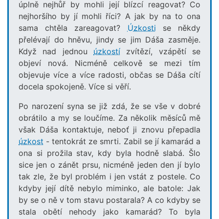
úplně nejhůř by mohli její blízcí reagovat? Co
nejhoršího by jí mohli říci? A jak by na to ona
sama chtěla zareagovat?
Úzkosti
se někdy
přelévají do hněvu, jindy se jim Dáša zasměje.
Když nad jednou
úzkostí
zvítězí, vzápětí se
objeví nová. Nicméně celkově se mezi tím
objevuje více a více radosti, občas se Dáša cítí
docela spokojeně. Více si věří.
Po narození syna se již zdá, že se vše v dobré
obrátilo a my se loučíme. Za několik měsíců mě
však Dáša kontaktuje, neboť ji znovu přepadla
úzkost
- tentokrát ze smrti. Zabil se jí kamarád a
ona si prožila stav, kdy byla hodně slabá. Šlo
sice jen o zánět prsu, nicméně jeden den jí bylo
tak zle, že byl problém i jen vstát z postele. Co
kdyby její dítě nebylo miminko, ale batole: Jak
by se o ně v tom stavu postarala? A co kdyby se
stala obětí nehody jako kamarád? To byla