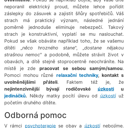
neporanil elektrický proud, můžete lehce pořídit
záslepky do zásuvek a zajistit šňůry spotřebičů. Váš
strach má praktický význam, následné jednání
poměrně jednoduše eliminuje nebezpečí. Takový
strach je konstruktivní, vyplatí se mu naslouchat.
Pokud se však obáváte například toho, že se vašemu
dítěti „
něco hrozného stane
", „
dostane nějakou
strašnou nemoc
" a podobně, můžete strávit život v
obavách, a dítě stejně stoprocentně neochráníte. Na
místě je zde
pracovat se sebou samým/samou
.
Pomoci mohou různé
relaxační techniky
, kontakt s
uvolněnějšími přáteli
. Faktem též je, že
nejintenzivnější bývají rodičovské
úzkosti
u
jedináčků
.
Někdy matky pocítí úlevu od
úzkostí
už
početím druhého dítěte.
Odborná pomoc
V rámci
psychoterapie
se obav a
úzkostí
nebojíme.