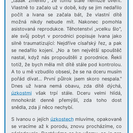
„taaak změnilo", že tomu stále nemůže uvěřit.
Vlastně to začalo už v době, kdy se jim nedařilo
počít a Ivana se začala bát, že vlastní dítě
možná nikdy nebude mít. Nakonec pomohla
asistovaná reprodukce. Těhotenství „vcelku šlo",
ale svůj pobyt v porodnici popisuje Ivana jako
silně traumatizující: Nejdříve císařský řez, a pak
se nedařilo kojení. „No a ten největší spouštěč
nastal, když nás propouštěli z porodnice. Řekli
totiž, že bych měla mít dítě stále pod kontrolou.
A to u mě vzbudilo obsesi, že se na dceru musím
pořád dívat... První půlrok jsem skoro nespala."
Dnes už Ivana nemá obavu, zda dítě dýchá,
úzkostmi
však trpí stále. Dceru velmi hlídá,
mnohokrát denně přemýšlí, zda toho dost
snědla, zda jí něco nechybí.
S Ivanou o jejích
úzkostech
mluvíme, opakovaně
se vracíme až k porodu, znovu procházíme, co