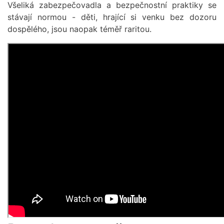
Všeliká zabezpečovadla a bezpečnostní praktiky se
stávají normou - děti, hrající si venku bez dozoru
dospělého, jsou naopak téměř raritou.