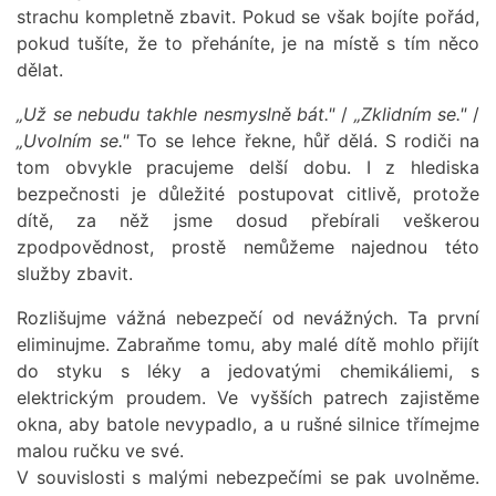
strachu kompletně zbavit. Pokud se však bojíte pořád,
pokud tušíte, že to přeháníte, je na místě s tím něco
dělat.
„Už se nebudu takhle nesmyslně bát."
/
„Zklidním se."
/
„Uvolním se."
To se lehce řekne, hůř dělá. S rodiči na
tom obvykle pracujeme delší dobu. I z hlediska
bezpečnosti je důležité postupovat citlivě, protože
dítě, za něž jsme dosud přebírali veškerou
zpodpovědnost, prostě nemůžeme najednou této
služby zbavit.
Rozlišujme vážná nebezpečí od nevážných. Ta první
eliminujme. Zabraňme tomu, aby malé dítě mohlo přijít
do styku s léky a jedovatými chemikáliemi, s
elektrickým proudem. Ve vyšších patrech zajistěme
okna, aby batole nevypadlo, a u rušné silnice třímejme
malou ručku ve své.
V souvislosti s malými nebezpečími se pak uvolněme.