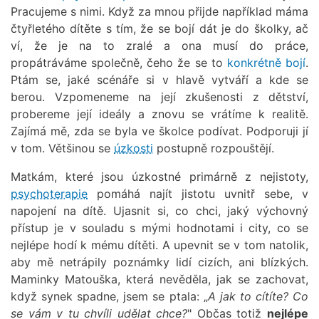
Pracujeme s nimi. Když za mnou přijde například máma
čtyřletého dítěte s tím, že se bojí dát je do školky, ač
ví, že je na to zralé a ona musí do práce,
propátráváme společně, čeho že se to
konkrétně bojí
.
Ptám se, jaké scénáře si v hlavě vytváří a kde se
berou. Vzpomeneme na její zkušenosti z dětství,
probereme její ideály a znovu se vrátíme k realitě.
Zajímá mě, zda se byla ve školce podívat. Podporuji jí
v tom. Většinou se
úzkosti
postupně rozpouštějí.
Matkám, které jsou úzkostné primárně z nejistoty,
psychoterapie
pomáhá najít jistotu uvnitř sebe, v
napojení na dítě. Ujasnit si, co chci, jaký výchovný
přístup je v souladu s mými hodnotami i city, co se
nejlépe hodí k mému dítěti. A upevnit se v tom natolik,
aby mě netrápily poznámky lidí cizích, ani blízkých.
Maminky Matouška, která nevěděla, jak se zachovat,
když synek spadne, jsem se ptala: „
A jak to cítíte? Co
se vám v tu chvíli udělat chce?
" Občas totiž
nejlépe