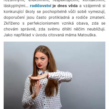
láskyplnými...
rodičovství
je dnes věda
a vzájemně si
konkurující školy se pochopitelně vůči sobě vymezují,
doporučení jsou často protikladná a rodiče zmatení.
Zkříženo s perfekcionismem vzniká obava, zda se
chovám správně, zda svému dítěti něčím neubližuji.
Jako například v úvodu citovaná máma Matouška.