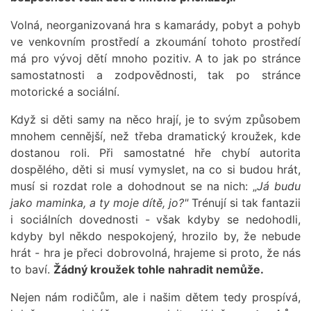
Volná, neorganizovaná hra s kamarády, pobyt a pohyb
ve venkovním prostředí a zkoumání tohoto prostředí
má pro vývoj dětí mnoho pozitiv. A to jak po stránce
samostatnosti a zodpovědnosti, tak po stránce
motorické a sociální.
Když si děti samy na něco hrají, je to svým způsobem
mnohem cennější, než třeba dramatický kroužek, kde
dostanou roli. Při samostatné hře chybí autorita
dospělého, děti si musí vymyslet, na co si budou hrát,
musí si rozdat role a dohodnout se na nich: „
Já budu
jako maminka, a ty moje dítě, jo?"
Trénují si tak fantazii
i sociálních dovednosti - však kdyby se nedohodli,
kdyby byl někdo nespokojený, hrozilo by, že nebude
hrát - hra je přeci dobrovolná, hrajeme si proto, že nás
to baví.
Žádný kroužek tohle nahradit nemůže.
Nejen nám rodičům, ale i našim dětem tedy prospívá,