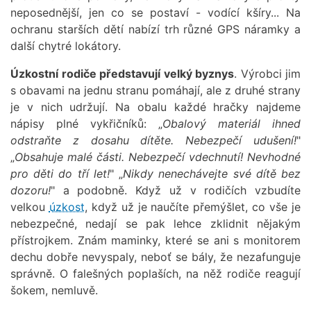
neposednější, jen co se postaví - vodící kšíry... Na
ochranu starších dětí nabízí trh různé GPS náramky a
další chytré lokátory.
Úzkostní rodiče představují velký byznys
. Výrobci jim
s obavami na jednu stranu pomáhají, ale z druhé strany
je v nich udržují. Na obalu každé hračky najdeme
nápisy plné vykřičníků: „
Obalový materiál ihned
odstraňte z dosahu dítěte. Nebezpečí udušení!
"
„
Obsahuje malé části. Nebezpečí vdechnutí! Nevhodné
pro děti do tří let!
" „
Nikdy nenechávejte své dítě bez
dozoru!
" a podobně. Když už v rodičích vzbudíte
velkou
úzkost
, když už je naučíte přemýšlet, co vše je
nebezpečné, nedají se pak lehce zklidnit nějakým
přístrojkem. Znám maminky, které se ani s monitorem
dechu dobře nevyspaly, neboť se bály, že nezafunguje
správně. O falešných poplaších, na něž rodiče reagují
šokem, nemluvě.