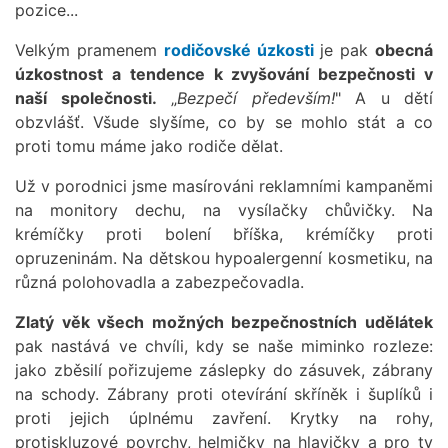
pozice...
Velkým pramenem
rodičovské úzkosti
je pak
obecná
úzkostnost a tendence k zvyšování bezpečnosti v
naší společnosti.
„
Bezpečí především!
" A u dětí
obzvlášť. Všude slyšíme, co by se mohlo stát a co
proti tomu máme jako rodiče dělat.
Už v porodnici jsme masírováni reklamními kampaněmi
na monitory dechu, na vysílačky chůvičky. Na
krémíčky proti bolení bříška, krémíčky proti
opruzeninám. Na dětskou hypoalergenní kosmetiku, na
různá polohovadla a zabezpečovadla.
Zlatý věk všech možných bezpečnostních udělátek
pak nastává ve chvíli, kdy se naše miminko rozleze:
jako zběsilí pořizujeme záslepky do zásuvek, zábrany
na schody. Zábrany proti otevírání skříněk i šuplíků i
proti jejich úplnému zavření. Krytky na rohy,
protiskluzové povrchy, helmičky na hlavičky a pro ty