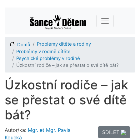
Přejít
Main navigation
k
hlavnímu
obsahu
Problémy dítěte a rodiny
Domů
Problémy v rodině dítěte
Psychické problémy v rodině
Úzkostní rodiče – jak se přestat o své dítě bát?
Úzkostní rodiče – jak
se přestat o své dítě
bát?
Autor/ka:
Mgr. et Mgr. Pavla
SDÍLET
Koucká