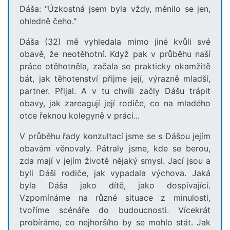
Dáša: "Úzkostná jsem byla vždy, měnilo se jen,
ohledně čeho."
Dáša (32) mě vyhledala mimo jiné kvůli své
obavě, že neotěhotní. Když pak v průběhu naší
práce otěhotněla, začala se prakticky okamžitě
bát, jak těhotenství přijme její, výrazně mladší,
partner. Přijal. A v tu chvíli začly Dášu trápit
obavy, jak zareagují její rodiče, co na mladého
otce řeknou kolegyně v práci...
V průběhu řady konzultací jsme se s Dášou jejím
obavám věnovaly. Pátraly jsme, kde se berou,
zda mají v jejím životě nějaký smysl. Jací jsou a
byli Dáši rodiče, jak vypadala výchova. Jaká
byla Dáša jako dítě, jako dospívající.
Vzpomínáme na různé situace z minulosti,
tvoříme scénáře do budoucnosti. Vícekrát
probíráme, co nejhoršího by se mohlo stát. Jak