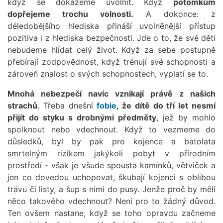
když se dokážeme uvolnit. Když
potomkům
dopřejeme trochu volnosti.
A dokonce: z
déledobějšího hlediska přináší uvolněnější přístup
pozitiva i z hlediska bezpečnosti. Jde o to, že své děti
nebudeme hlídat celý život. Když za sebe postupně
přebírají zodpovědnost, když trénují své schopnosti a
zároveň znalost o svých schopnostech, vyplatí se to.
Mnohá nebezpečí navíc vznikají právě z našich
strachů
. Třeba dnešní
fobie
, že dítě do tří let nesmí
přijít do styku s drobnými předměty
, jež by mohlo
spolknout nebo vdechnout. Když to vezmeme do
důsledků, byl by pak pro kojence a batolata
smrtelným rizikem jakýkoli pobyt v přírodním
prostředí - však je všude spousta kamínků, větviček a
jen co dovedou uchopovat, škubají kojenci s oblibou
trávu či listy, a šup s nimi do pusy. Jenže proč by měli
něco takového vdechnout? Není pro to žádný důvod.
Ten ovšem nastane, když se toho opravdu začneme