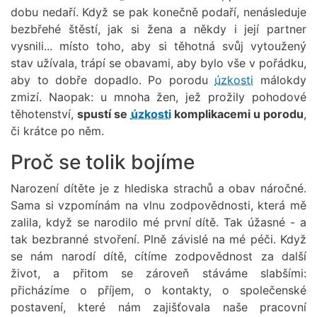
dobu nedaří. Když se pak konečně podaří, nenásleduje
bezbřehé štěstí, jak si žena a někdy i její partner
vysnili... místo toho, aby si těhotná svůj vytoužený
stav užívala, trápí se obavami, aby bylo vše v pořádku,
aby to dobře dopadlo. Po porodu
úzkosti
málokdy
zmizí. Naopak: u mnoha žen, jež prožily pohodové
těhotenství,
spustí se
úzkosti
komplikacemi u porodu
,
či krátce po něm.
Proč se tolik bojíme
Narození dítěte je z hlediska strachů a obav náročné.
Sama si vzpomínám na vlnu zodpovědnosti, která mě
zalila, když se narodilo mé první dítě. Tak úžasné - a
tak bezbranné stvoření. Plně závislé na mé péči. Když
se nám narodí dítě, cítíme zodpovědnost za další
život, a přitom se zároveň stáváme slabšími:
přicházíme o příjem, o kontakty, o společenské
postavení, které nám zajišťovala naše pracovní