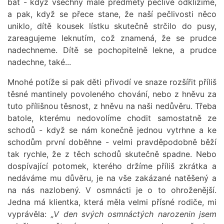
bát - když všechny malé předměty pečlivě odklízíme,
a pak, když se přece stane, že naší pečlivosti něco
uniklo, dítě kousek lístku skutečně strčilo do pusy,
zareagujeme leknutím, což znamená, že se prudce
nadechneme. Dítě se pochopitelně lekne, a prudce
nadechne, také...
Mnohé potíže si pak děti přivodí ve snaze rozšířit příliš
těsné mantinely povoleného chování, nebo z hněvu za
tuto přílišnou těsnost, z hněvu na naši nedůvěru. Třeba
batole, kterému nedovolíme chodit samostatně ze
schodů - když se nám konečně jednou vytrhne a ke
schodům první doběhne - velmi pravděpodobně běží
tak rychle, že z těch schodů skutečně spadne. Nebo
dospívající potomek, kterého držíme příliš zkrátka a
nedáváme mu důvěru, je na vše zakázané natěšený a
na nás nazlobený. V osmnácti je o to ohroženější.
Jedna má klientka, která měla velmi přísné rodiče, mi
vyprávěla: „
V den svých osmnáctých narozenin jsem