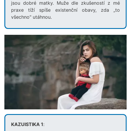
jsou dobré matky. Muže dle zkušeností z mé
praxe tíží spíše existenční obavy, zda „to
všechno" utáhnou.
KAZUISTIKA 1
: