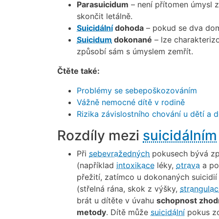
Parasuicidum
– není přítomen úmysl z
skončit letálně.
Suicidální
dohoda
– pokud se dva dom
Suicidum
dokonané
– lze charakteriz
způsobí sám s úmyslem zemřít.
Čtěte také:
Problémy se sebepoškozováním
Vážně nemocné dítě v rodině
Rizika závislostního chování u dětí a d
Rozdíly mezi
suicidálním
Při
sebevražedných
pokusech bývá zp
(například
intoxikace
léky,
otrava
a pod
přežití, zatímco u dokonaných suicidi
(střelná rána, skok z výšky,
strangulac
brát u dítěte v úvahu
schopnost zhod
metody
. Dítě může
suicidální
pokus zce