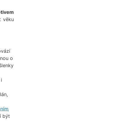
otivem
et věku
ovází
inou o
lenky
i
lán,
lním
í být