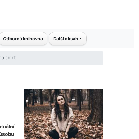
Odborná knihovna
Další obsah
na smrt
duální
působu