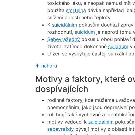
toxického léku, a naopak nemusí mít v
použita
smrtelná
dávka například Ibalg
snížení bolesti nebo teploty.
K
suicidálním
pokusům dochází zpravi
rozhodnutí,
suicidum
je naproti tomu v
Sebevražedný
pokus u obou pohlaví d
života, zatímco dokonané
suicidum
v 
U žen se vyskytuje častěji sufixální 
↑ nahoru
Motivy a faktory, které o
dospívajících
rodinné faktory, kde můžeme uvažovat
onemocněním, jako jsou depresivní por
roli hrají také výchovné a identifikačn
motivy vedoucí k
suicidálním
pokusům j
sebevraždy
bývají motivy z oblasti in