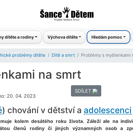
Přejít
k
hlavnímu
obsahu
y dítěte a rodiny
Výchova dítěte
Hledám pomoc
hické problémy dítěte
Dítě a smrt
Problémy s myšlenkami 
enkami na smrt
SDÍLET
no: 20. 04. 2023
é
) chování v dětství a
adolescenci
muje kolem desátého roku života. Záleží ale na indivi
trátou členů rodiny či jiných významných osob a z