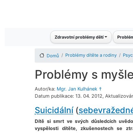
Main navigation
Zdravotní problémy dětí
Problém
Problémy dítěte a rodiny
Psyc
Domů
Problémy s myšl
Autor/ka:
Mgr. Jan Kulhánek †
Datum publikace: 13. 04. 2012, Aktualizová
Suicidální
(
sebevražedn
Dítě si smrt ve svých důsledcích uvědo
vyspělosti dítěte, zkušenostech se z