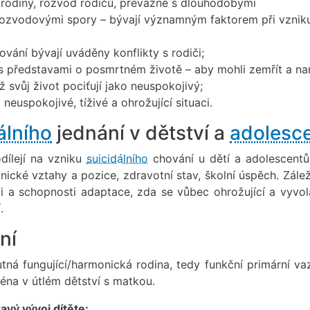
rodiny, rozvod rodičů, převážně s dlouhodobými
ozvodovými spory – bývají významným faktorem při vznik
vání bývají uváděny konflikty s rodiči;
 představami o posmrtném životě – aby mohli zemřít a na
yž svůj život pociťují jako neuspokojivý;
v neuspokojivé, tíživé a ohrožující situaci.
álního
jednání v dětství a
adolesc
odílejí na vzniku
suicidálního
chování u dětí a adolescentů
vnické vztahy a pozice, zdravotní stav, školní úspěch. Zále
osti a schopnosti adaptace, zda se vůbec ohrožující a vyvol
.
ní
tná fungující/harmonická rodina, tedy funkční primární va
éna v útlém dětství s matkou.
avý vývoj dítěte: