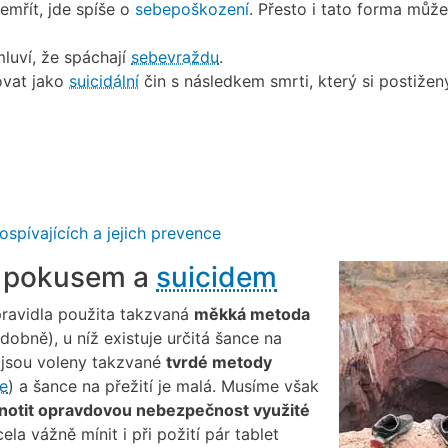
emřít, jde spíše o
sebepoškození
. Přesto i tato forma může
luví, že spáchají
sebevraždu
.
ovat jako
suicidální
čin s následkem smrti, který si postižen
ospívajících a jejich prevence
pokusem a
suicidem
ravidla použita takzvaná
měkká metoda
obně), u níž existuje určitá šance na
í jsou voleny takzvané
tvrdé metody
e
) a šance na přežití je malá. Musíme však
notit opravdovou nebezpečnost využité
la vážně mínit i při požití pár tablet