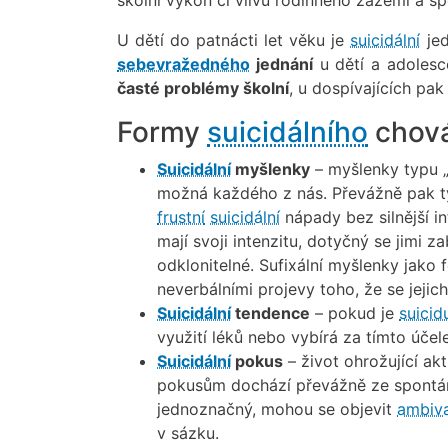
U dětí do patnácti let věku je
suicidální
jed
sebevražedného
jednání
u dětí a adoles
časté problémy školní
, u dospívajících pa
Formy
suicidálního
chová
Suicidální
myšlenky
– myšlenky typu „
možná každého z nás. Převážně pak ty
frustní
suicidální
nápady bez silnější i
mají svoji intenzitu, dotyčný se jimi
odklonitelné. Sufixální myšlenky jako
neverbálními projevy toho, že se jeji
Suicidální
tendence
– pokud je
suici
využití léků nebo vybírá za tímto úče
Suicidální
pokus
– život ohrožující ak
pokusům dochází převážně ze spontán
jednoznačný, mohou se objevit
ambiv
v sázku.