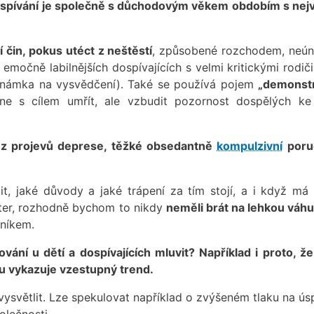
spívání je společně s důchodovým věkem obdobím s nej
í čin, pokus utéct z neštěstí
, způsobené rozchodem, neú
u emočně labilnějších dospívajících s velmi kritickými rodi
známka na vysvědčení). Také se používá pojem
„demonstr
ne s cílem umřít, ale vzbudit pozornost dospělých k
 z projevů deprese, těžké obsedantně
kompulzivní
poru
, jaké důvody a jaké trápení za tím stojí, a i když má
ter, rozhodně bychom to nikdy
neměli brát na lehkou váhu
rníkem.
vání u dětí a dospívajících mluvit? Například i proto, že
ku vykazuje vzestupný trend.
 vysvětlit. Lze spekulovat například o zvýšeném tlaku na ú
olečnosti.