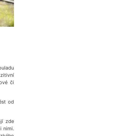
ouladu
itivní
ové či
ést od
jí zde
 nimi.
ízkého