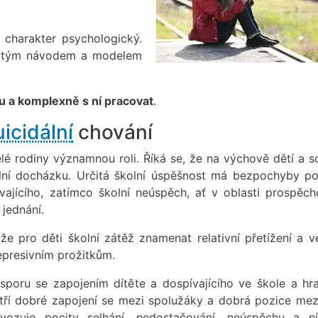
charakter psychologický.
čitým návodem a modelem
nu a komplexně s ní pracovat
.
uicidální
chování
celé rodiny významnou roli. Říká se, že na výchově dětí a s
olní docházku. Určitá školní úspěšnost má bezpochyby poz
ajícího, zatímco školní neúspěch, ať v oblasti prospěch
jednání.
že pro děti školní zátěž znamenat relativní přetížení a v
depresivním prožitkům.
esporu se zapojením dítěte a dospívajícího ve škole a hra
ří dobré zapojení se mezi spolužáky a dobrá pozice mezi
vozuje pocity selhání, nedostačování, neúspěchu a n