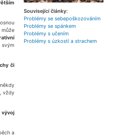
větším
Související články:
Problémy se sebepoškozováním
nosnou
Problémy se spánkem
či může
Problémy s učením
ativní
Problémy s úzkostí a strachem
e svým
chy či
 někdy
, vždy
 vývoj
spěch a