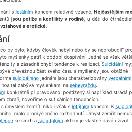
nání s
letálním
koncem relativně vzácné.
Nejčastějším m
centů
jsou potíže a konflikty v rodině
, u dětí do čtrnáctil
k
vztahové a erotické
.
ní
co by bylo, kdyby člověk nebyl nebo by se neprobudil“ pr
to myšlenky patří k období dospívání. Jedná se však větš
ntenzity a zásadně chybí tendence k realizaci.
Suicidální
myš
 zabývá převážnou část svého času a myšlenky jsou obtížně
 forma
suicidálního
jednání jsou charakterizovány
verbálními
ch nositel zabývá myšlenkami na
sebevraždu
.
dum
konkrétně připravováno, postižený si například střádá p
lem zbraň, hovoříme o sufixálních tendencích.
t s úmyslem zemřít, nikoli však s
letálním
koncem. K
suicidá
ního, málo promyšleného rozhodnutí. Úmysl zemřít nemus
alence
ke smrti a
suicidálním
aktem je vlastně dáván život