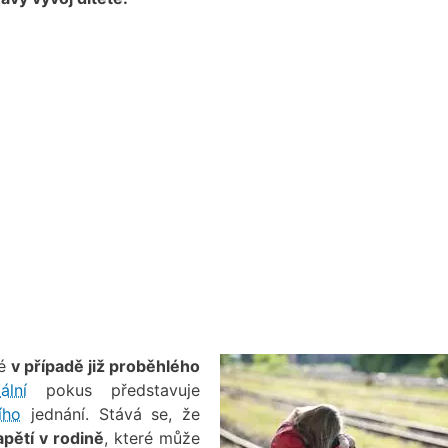
ké
v případě již proběhlého
ální
pokus představuje
ího
jednání. Stává se, že
apětí v rodině
, které může