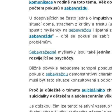
komunikace
v rodině na toto téma.
Věk do
počtem pokusů o
sebevraždu
.
U dospívajících se často jedná o
impulzivn
situací doma, strachem z kritiky a trestu (
spustit myšlenky na
sebevraždu
i špatná 
sebevražda
“
– dítě se pokusí se zabít 
problémům.
Sebevražedné
myšlenky jsou také
jedním
rozvíjející se psychózy
.
Běžně obvykle nebudeme schopni posoudit
pokus o
sebevraždu
demonstrativní charak
musí být tato situace konzultovaná s odbo
Proč je důležité o tématu
suicidálního
cho
suicidality v dětském a adolescentním vě
Je otázkou, čím lze tento relativní vzestup
školní výkon či vlivu rodinného zázemí a sp