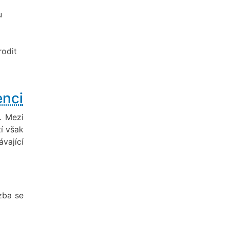
u
rodit
enci
. Mezi
ží však
ávající
zba se