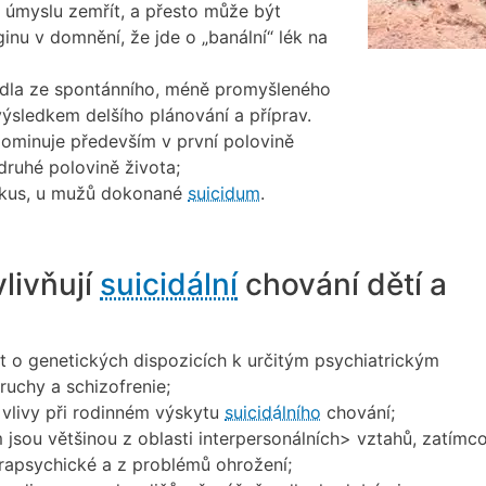
 úmyslu zemřít, a přesto může být
inu v domnění, že jde o „banální“ lék na
dla ze spontánního, méně promyšleného
ýsledkem delšího plánování a příprav.
ominuje především v první polovině
druhé polovině života;
pokus, u mužů dokonané
suicidum
.
vlivňují
suicidální
chování dětí a
 o genetických dispozicích k určitým psychiatrickým
uchy a schizofrenie;
í vlivy při rodinném výskytu
suicidálního
chování;
sou většinou z oblasti interpersonálních> vztahů, zatímc
trapsychické a z problémů ohrožení;