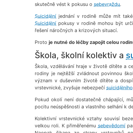
skutečně vést k pokusu o
sebevraždu
.
Suicidální
jednání v rodině může mít také 
Suicidální
pokusy v rodině mohou být ur
řešení náročných a krizových situací.
Proto
je nutné do léčby zapojit celou rodi
Škola, školní kolektiv a
s
Škola, vzdělávání hraje v životě dítěte a 
rodiny je nejtěžší zvládnout povinnou šk
význam v duševním životě dítěte a dospív
vrstevnické, zvyšuje nebezpečí
suicidálního
Pokud okolí není dostatečně chápající, mů
pocitu neúspěšnosti a vlastního selhání k 
Kolektivní vrstevnické vztahy souvisí bez
velkou roli. K přiměřenému
sebevědomí
pat
Naopak šikana ze strany vrstevníků na