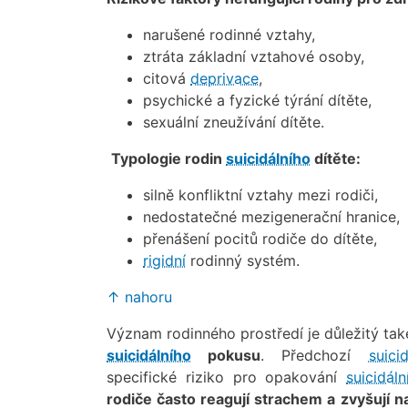
narušené rodinné vztahy,
ztráta základní vztahové osoby,
citová
deprivace
,
psychické a fyzické týrání dítěte,
sexuální zneužívání dítěte.
Typologie rodin
suicidálního
dítěte:
silně konfliktní vztahy mezi rodiči,
nedostatečné mezigenerační hranice,
přenášení pocitů rodiče do dítěte,
rigidní
rodinný systém.
↑ nahoru
Význam rodinného prostředí je důležitý ta
suicidálního
pokusu
. Předchozí
suicid
specifické riziko pro opakování
suicidáln
rodiče často reagují strachem a zvyšují n