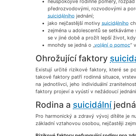
neuspokojivé rodinné poměry, rozpad 
předrozvodovými, rozvodovými a por
suicidálního
jednání;
jako nejčastější motivy
suicidálního
cho
zejména u adolescentů se setkáváme s
se v jiné době a prožít lepší život, kd
mnohdy se jedná o „
volání o pomoc
“ 
Ohrožující faktory
suicid
Existují určité rizikové faktory, které se p
takové faktory patří rodinná situace, vrste
na jednotlivci, jeho individuální zraniteln
faktory projeví a vyústí v nežádoucí jednání
Rodina a
suicidální
jedná
Pro harmonický a zdravý vývoj dítěte je nu
základní vztahovou osobou, nejčastěji zejm
Rizikové faktory nefungující rodiny pro zdr