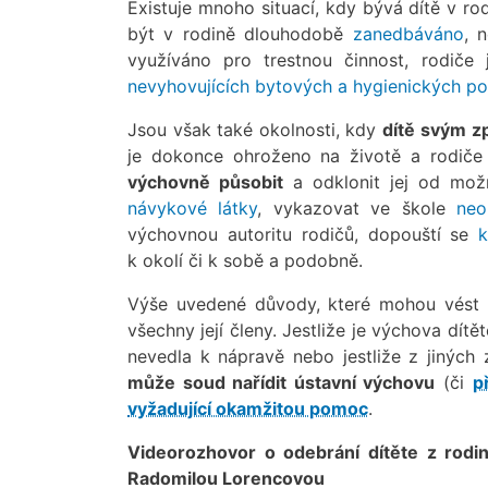
Existuje mnoho situací, kdy bývá dítě v r
být v rodině dlouhodobě
zanedbáváno
, 
využíváno pro trestnou činnost, rodiče 
nevyhovujících bytových a hygienických p
Jsou však také okolnosti, kdy
dítě
svým zp
je dokonce ohroženo na životě a rodiče 
výchovně působit
a odklonit jej od mož
návykové látky
, vykazovat ve škole
neo
výchovnou autoritu rodičů, dopouští se
k
k okolí či k sobě a podobně.
Výše uvedené důvody, které mohou vést k 
všechny její členy. Jestliže je výchova dí
nevedla k nápravě nebo jestliže z jinýc
může soud nařídit ústavní výchovu
(či
p
vyžadující okamžitou pomoc
.
Videorozhovor o odebrání dítěte z rod
Radomilou Lorencovou