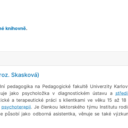
é knihovně
.
(roz. Skasková)
lní pedagogika na Pedagogické fakultě Univerzity Karlo
uje jako psycholožka v diagnostickém ústavu a
střed
ické a terapeutické práci s klientkami ve věku 15 až 18 
u
psychoterapii
. Je členkou lektorského týmu Institutu rod
de působí jako odborná asistentka, věnuje se také výzk