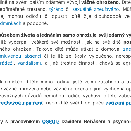
odině na svém dalším zdárném vývoji
vážně ohroženo
. Dít
nepřiměřeně trestáno,
týráno
či
sexuálně zneužíváno
. Mů
jej mohou odložit či opustit, dítě žije dlouhodobě ve
odmínkách
a podobně.
ůsobem života a jednáním samo ohrožuje svůj zdárný vý
již vyčerpali veškeré své možnosti, jak na své dítě
poz
ného ohrožení. Takové dítě může utíkat z domova,
zne
mluvenou absenci
či je již ze školy vyloučeno, neresp
rádeží
,
vandalismu
a jiné trestné činnosti, chová se agr
umístění dítěte mimo rodinu, jistě velmi zasáhnou a ovl
těte vážně ohrožena nebo vážně narušena a jiná výchovná op
h závažných důvodů nemohou rodiče výchovu dítěte zabez
ředběžné opatření
) nebo dítě svěřit do péče
zařízení pr
iny s pracovníkem
OSPOD
Davidem Beňákem a psychol