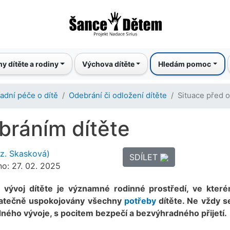
Přejít
k
hlavnímu
obsahu
y dítěte a rodiny
Výchova dítěte
Hledám pomoc
adní péče o dítě
Odebrání či odložení dítěte
Situace před 
bráním dítěte
oz. Skasková)
SDÍLET
no: 27. 02. 2025
 vývoj dítěte je významné rodinné prostředí, ve které
statečně uspokojovány všechny
potřeby
dítěte. Ne vždy s
dného vývoje, s pocitem bezpečí a bezvýhradného přijetí.