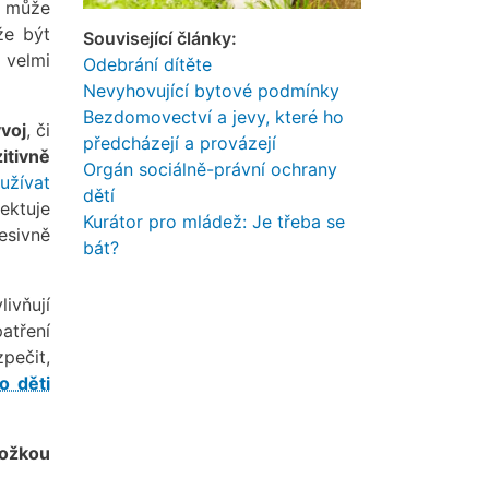
ě může
že být
Související články:
 velmi
Odebrání dítěte
Nevyhovující bytové podmínky
Bezdomovectví a jevy, které ho
voj
, či
předcházejí a provázejí
itivně
Orgán sociálně-právní ochrany
užívat
dětí
ektuje
Kurátor pro mládež: Je třeba se
esivně
bát?
ivňují
atření
pečit,
o děti
ožkou