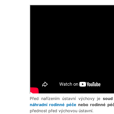
Před nařízením ústavní výchovy je
soud 
náhradní rodinné péče
nebo rodinné péče
přednost před výchovou ústavní.