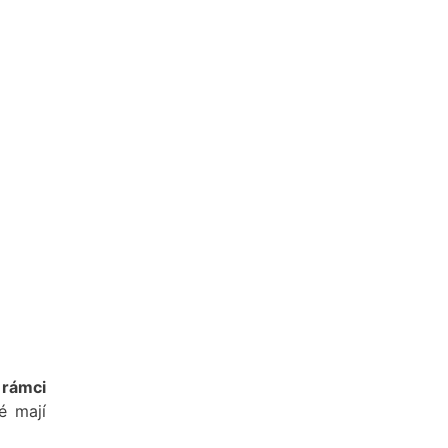
 rámci
ré mají