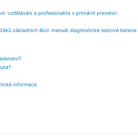
í: vzdělávání a profesionalita v primární prevenci
žáků základních škol: manuál diagnostické testové baterie
adenství?
euta?
ktické informace