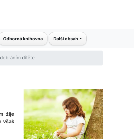
Odborná knihovna
Další obsah
odebráním dítěte
m žije
e však