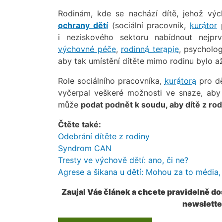
Rodinám, kde se nachází dítě, jehož vý
ochrany dětí
(sociální pracovník,
kurátor
p
i neziskového sektoru nabídnout nejpr
výchovné péče
,
rodinná terapie
, psycholo
aby tak umístění dítěte mimo rodinu bylo a
Role sociálního pracovníka,
kurátora
pro dě
vyčerpal veškeré možnosti ve snaze, aby
může
podat podnět k soudu, aby dítě z rod
Čtěte také:
Odebrání dítěte z rodiny
Syndrom CAN
Tresty ve výchově dětí: ano, či ne?
Agrese a šikana u dětí: Mohou za to média
Zaujal Vás článek a chcete pravidelně d
newslette