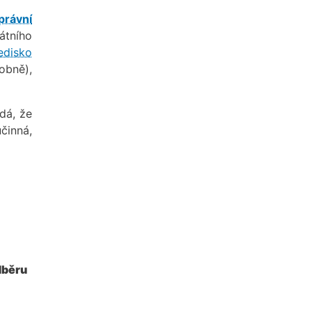
právní
átního
edisko
obně),
dá, že
činná,
dběru