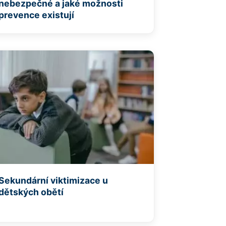
nebezpečné a jaké možnosti
prevence existují
Sekundární viktimizace u
dětských obětí