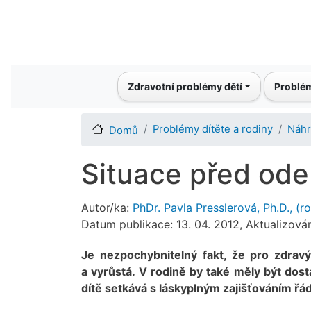
Main navigation
Zdravotní problémy dětí
Problém
Problémy dítěte a rodiny
Náhr
Domů
Situace před ode
Autor/ka:
PhDr. Pavla Presslerová, Ph.D., (r
Datum publikace: 13. 04. 2012, Aktualizová
Je nezpochybnitelný fakt, že pro zdravý
a vyrůstá. V rodině by také měly být do
dítě setkává s láskyplným zajišťováním řá