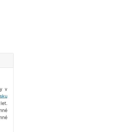
vy v
isku
let.
inné
umné