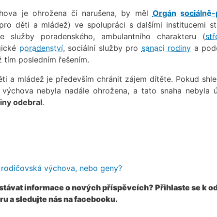
chova je ohrožena či narušena, by měl
Orgán sociálně-
ro děti a mládež) ve spolupráci s dalšími institucemi st
ve služby poradenského, ambulantního charakteru (
stř
gické
poradenství
, sociální služby pro
sanaci rodiny
a pod
ž tím posledním řešením.
ti a mládež je především chránit zájem dítěte. Pokud shle
 výchova nebyla nadále ohrožena, a tato snaha nebyla ú
iny odebral
.
, rodičovská výchova, nebo geny?
ostávat informace o nových příspěvcích? Přihlaste se k o
ru a sledujte nás na facebooku.