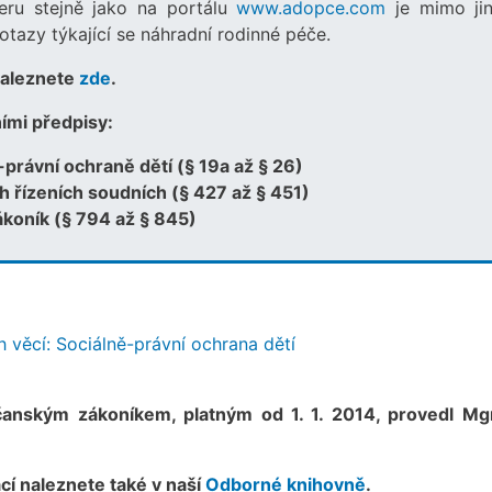
eru stejně jako na portálu
www.adopce.com
je mimo jin
otazy týkající se náhradní rodinné péče.
 naleznete
zde
.
ními předpisy:
ě-právní ochraně dětí (§ 19a až § 26)
ch řízeních soudních (§ 427 až § 451)
ákoník (§ 794 až § 845)
h věcí: Sociálně-právní ochrana dětí
anským zákoníkem, platným od 1. 1. 2014, provedl Mgr.
ací naleznete také v naší
Odborné knihovně
.