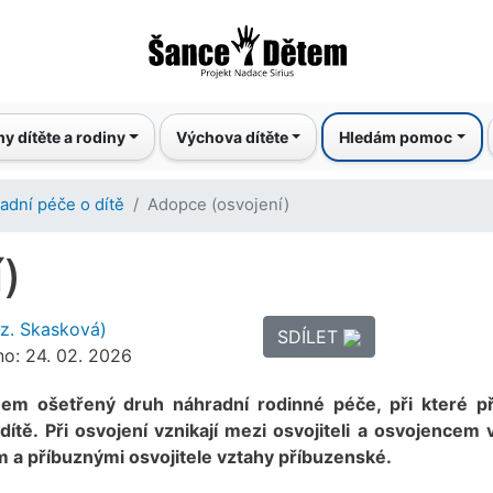
Přejít
k
hlavnímu
obsahu
y dítěte a rodiny
Výchova dítěte
Hledám pomoc
adní péče o dítě
Adopce (osvojení)
)
oz. Skasková)
SDÍLET
no: 24. 02. 2026
em ošetřený druh náhradní rodinné péče, při které při
dítě. Při osvojení vznikají mezi osvojiteli a osvojencem 
m a příbuznými osvojitele vztahy příbuzenské.