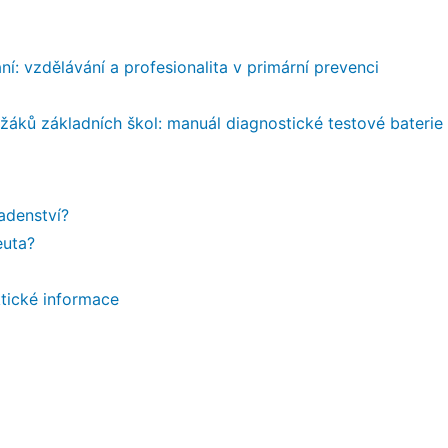
í: vzdělávání a profesionalita v primární prevenci
žáků základních škol: manuál diagnostické testové baterie
adenství?
euta?
ktické informace