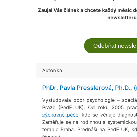
Zaujal Vás článek a chcete každý měsíc d
newsletteru
Odebírat newslet
Autor/ka
PhDr. Pavla Presslerová, Ph.D., 
Vystudovala obor psychologie – speciá
Praze (PedF UK). Od roku 2005 prac
výchovné péče
, kde se věnuje diagnost
Zaměřuje se na rodinnou a systemicko
terapie Praha. Přednáší na PedF UK, k
činnosti.