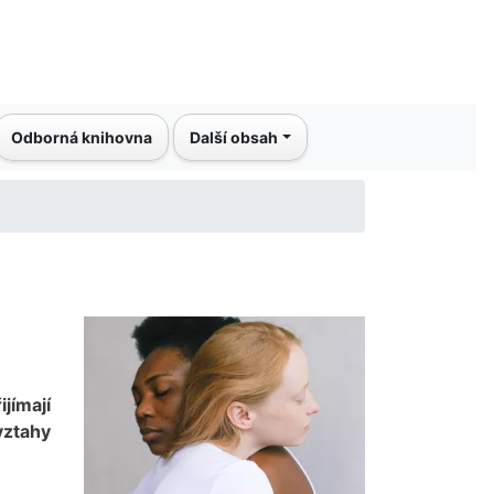
Odborná knihovna
Další obsah
jímají
vztahy