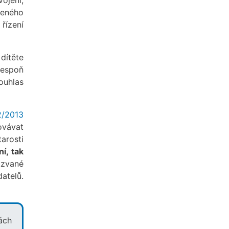
veného
řízení
dítěte
lespoň
ouhlas
2/2013
ovávat
arosti
í, tak
kzvané
atelů.
ách