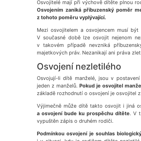
Osvojitelé mají při výchově dítěte plnou r
Osvojením zaniká příbuzenský poměr mez
z tohoto poměru vyplývající.
Mezi osvojitelem a osvojencem musí být
V současné době lze osvojit nejenom nezle
v takovém případě nevzniká příbuzensk
majetkových práv. Nezanikají ani práva zlet
Osvojení nezletilého
Osvojují-li dítě manželé, jsou v postaven
jeden z manželů.
Pokud je osvojitel manž
základě rozhodnutí o osvojení je osvojitel z
Výjimečně může dítě takto osvojit i jiná 
a osvojení bude ku prospěchu dítěte
. V 
vypuštěn zápis o druhém rodiči.
Podmínkou osvojení je souhlas biologic
i v situaci, kdy je rodičem dítěte nezlet