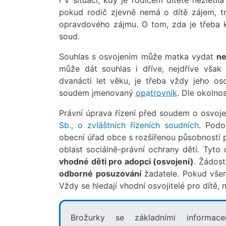
pokud rodič zjevně nemá o dítě zájem, tr
opravdového zájmu. O tom, zda je třeba k
soud.
Souhlas s osvojením může matka vydat
ne
může dát souhlas i dříve, nejdříve však 
dvanácti let věku, je třeba vždy jeho o
soudem jmenovaný
opatrovník
. Dle okolno
Právní úprava řízení před soudem o osvoj
Sb., o zvláštních řízeních soudních
. Podo
obecní úřad obce s rozšířenou působností p
oblast sociálně-právní ochrany dětí. Tyto
vhodné děti pro adopci (osvojení)
. Žádost
odborné posuzování
žadatele. Pokud všem 
Vždy se hledají vhodní osvojitelé pro dítě, 
Brožurky se základními informa