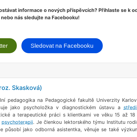
ostávat informace o nových příspěvcích? Přihlaste se k o
 nebo nás sledujte na Facebooku!
ter
Sledovat na Facebooku
(roz. Skasková)
lní pedagogika na Pedagogické fakultě Univerzity Karlo
uje jako psycholožka v diagnostickém ústavu a
střed
ické a terapeutické práci s klientkami ve věku 15 až 18 
u
psychoterapii
. Je členkou lektorského týmu Institutu rod
de působí jako odborná asistentka, věnuje se také výzk