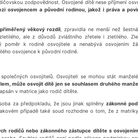
odičovskou zodpovědnost. Osvojené dítě nese příjmení osvoj
i osvojencem a původní rodinou, jakož i práva a povi
přiměřený věkový rozdíl
, zpravidla ne menší než šestnác
tilého, ale z důvodů zvláštního zřetele i zletilého. Zle
ý poměr k rodině osvojitele a nenabývá osvojením ž
ilého osvojence k původní rodině.
í společných osvojitelů. Osvojiteli se mohou stát manžel
elem, může osvojit dítě jen se souhlasem druhého manže
apsán v matrice jako rodič dítěte.
osoba za předpokladu, že jsou jinak splněny
zákonné pod
takovém případě také soud rozhodne o tom, že z matrik
kých rodičů nebo zákonného zástupce dítěte s osvojení
ilá osoba. Souhlas rodičů není podle zákona podmínkou osv