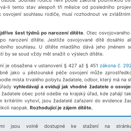
vá-li tento stav alespoň tři měsíce od posledního proje
 osvojení souhlasu rodiče, musí rozhodnout ve zvláštním 
jdříve šest týdnů po narození dítěte
. Otec osvojovaného 
po narození dítěte. Jestliže osvojované dítě dosáhlo a
sobního souhlasu. U dítěte mladšího dává jeho jménem s
stí by se soud vždy měl snažit o výslech dítěte.
ení je obsažena v ustanovení § 427 až § 451
zákona č. 29
bně jako u pěstounské péče osvojení může zprostředk
odle místa trvalého pobytu žadatele, odbor, který má na st
 úřady
vyhledávají a evidují jak vhodné žadatele o osvojen
 žadatele obec poté odešle na krajský úřad, kde zahájí ta
kritériím vyhoví, jsou žadatelé zařazeni do evidence žad
nikoli naopak.
Rozhodující je zájem dítěte.
cemi jsou volně dostupné ke stažení na stránk