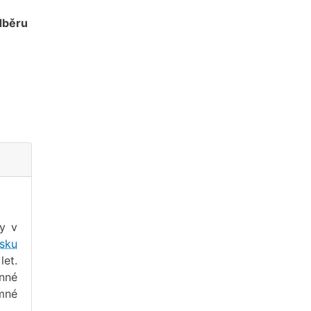
dběru
vy v
isku
let.
inné
umné