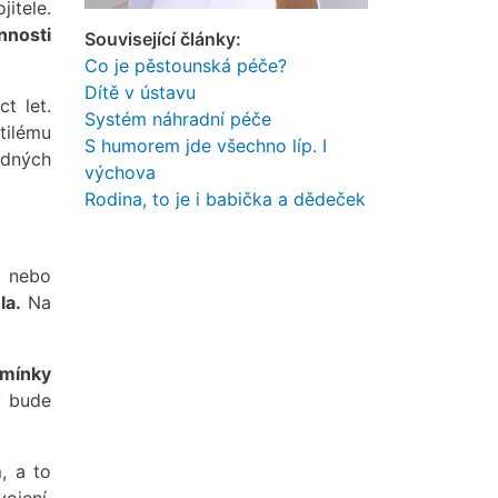
itele.
nnosti
Související články:
Co je pěstounská péče?
Dítě v ústavu
t let.
Systém náhradní péče
tilému
S humorem jde všechno líp. I
ádných
výchova
Rodina, to je i babička a dědeček
é nebo
la.
Na
mínky
y bude
m
, a to
ojení,