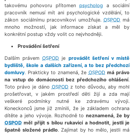
takovému pohovoru přítomen
psycholog
a sociální
pracovník nemusí mít ani psychologické vzdělání, to
zákon sociálnímu pracovníkovi umožňuje.
OSPOD
má
mnoho možností, jak informace získat a měl by
konkrétní postup vždy volit co nejvhodněji.
Provádění šetření
Dalším právem
OSPOD
je
provádět šetření v místě
bydliště, škole a dalších zařízení, a to bez předchozí
domluvy
.
Prakticky to znamená, že
OSPOD
má právo
na vstup do domácnosti bez předchozího ohlášení
.
Toto právo je dáno
OSPOD
z toho důvodu, aby mohl
prošetřovat, v jakém prostředí děti žijí a zda mají
veškeré podmínky nutné ke zdravému vývoji.
Koneckonců jsme již zmínili, že je základem ochrana
dítěte a jeho vývoje. Rozhodně to
neznamená, že by
OSPOD
měl přijít s bílou rukavicí a hodnotit, jestli je
špatně složené prádlo
. Zajímat by ho mělo, jestli má