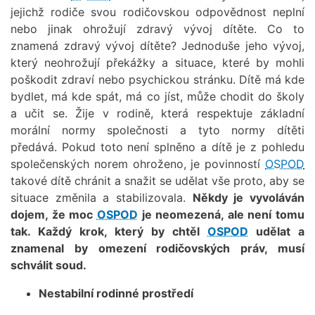
jejichž rodiče svou rodičovskou odpovědnost neplní
nebo jinak ohrožují zdravý vývoj dítěte. Co to
znamená zdravý vývoj dítěte? Jednoduše jeho vývoj,
který neohrožují překážky a situace, které by mohli
poškodit zdraví nebo psychickou stránku. Dítě má kde
bydlet, má kde spát, má co jíst, může chodit do školy
a učit se. Žije v rodině, která respektuje základní
morální normy společnosti a tyto normy dítěti
předává. Pokud toto není splněno a dítě je z pohledu
společenských norem ohroženo, je povinností
OSPOD
takové dítě chránit a snažit se udělat vše proto, aby se
situace změnila a stabilizovala.
Někdy je vyvoláván
dojem, že moc
OSPOD
je neomezená, ale není tomu
tak. Každý krok, který by chtěl
OSPOD
udělat a
znamenal by omezení rodičovských práv, musí
schválit soud.
Nestabilní rodinné prostředí