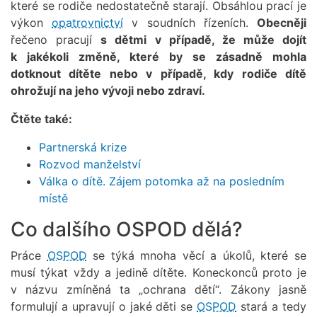
které se rodiče nedostatečně starají. Obsáhlou prací je
výkon
opatrovnictví
v soudních řízeních.
Obecněji
řečeno pracují
s dětmi v případě, že může dojít
k jakékoli změně, které by se zásadně mohla
dotknout dítěte nebo v případě, kdy rodiče dítě
ohrožují na jeho vývoji nebo zdraví.
Čtěte také:
Partnerská krize
Rozvod manželství
Válka o dítě. Zájem potomka až na posledním
místě
Co dalšího OSPOD dělá?
Práce
OSPOD
se týká mnoha věcí a úkolů, které se
musí týkat vždy a jedině dítěte. Koneckonců proto je
v názvu zmíněná ta „ochrana dětí“. Zákony jasně
formulují a upravují o jaké děti se
OSPOD
stará a tedy