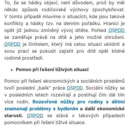
To, že se hádky objeví, není důvodem, proč by měl
někdo způsob rodičovské výchovy zpochybňovat.
V tomto případě mluvíme o situacích, kde jsou takové
konflikty a hádky tzv. na denním pořádku. Hranicí je
opět již jednou zmíněný vývoj dítěte. Pohled
OSPOD
se zaměřuje právě na dítě a jeho možné ohrožení.
OSPOD
je činitelem, který má celou situaci uklidnit a
svou prací se pokusit zajistit pro dítě opět klidné
rodinné prostředí.
Pomoc při řešení tíživých situací
Pomoc při řešení ekonomických a sociálních problémů
tvoří poslední „balík“ práce
OSPOD
. Sociální nůžky se
v posledních letech rozevírají a postihují čím dál tím
více rodin.
Rozevřené nůžky pro rodiny s dětmi
znamenají problémy s bydlením
a další ekonomické
starosti.
OSPOD
se stává v takových případech
pomocníkem při řešení tíživé situace.