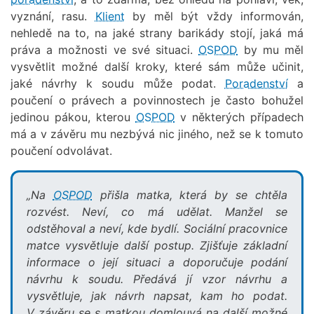
vyznání, rasu.
Klient
by měl být vždy informován,
nehledě na to, na jaké strany barikády stojí, jaká má
práva a možnosti ve své situaci.
OSPOD
by mu měl
vysvětlit možné další kroky, které sám může učinit,
jaké návrhy k soudu může podat.
Poradenství
a
poučení o právech a povinnostech je často bohužel
jedinou pákou, kterou
OSPOD
v některých případech
má a v závěru mu nezbývá nic jiného, než se k tomuto
poučení odvolávat.
„Na
OSPOD
přišla matka, která by se chtěla
rozvést. Neví, co má udělat. Manžel se
odstěhoval a neví, kde bydlí. Sociální pracovnice
matce vysvětluje další postup. Zjišťuje základní
informace o její situaci a doporučuje podání
návrhu k soudu. Předává jí vzor návrhu a
vysvětluje, jak návrh napsat, kam ho podat.
V závěru se s matkou domlouvá na další možné