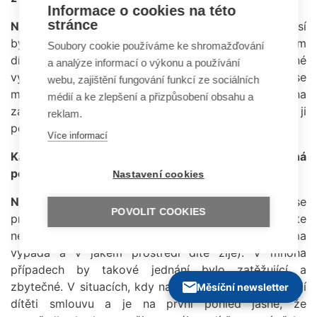
Informace o cookies na této
stránce
NE –
sociální pracovník u všech soudních řízení nemusí
být přítomen. I když je ustanovený opatrovníkem
Soubory cookie používáme ke shromažďování
dítěte, stačí v některých situacích pouze jeho písemné
a analýze informací o výkonu a používání
vyjádření. Například u uzavřené dohody rodičů se
webu, zajištění fungování funkcí ze sociálních
může stát, že sociální pracovník si dohodu pročte a na
médií a ke zlepšení a přizpůsobení obsahu a
základě jejího vyhodnocení soudu napíše, že ji
reklam.
podporuje.
Více informací
Každý soudní spor, který se týká dítěte, znamená
pohovor na
OSPOD
a šetření v rodině
Nastavení cookies
NE –
pohovor na
OSPOD
a případné sociální šetření se
POVOLIT COOKIES
provádí v případech, kdy je třeba zjistit názor dítěte
nebo prošetřit aktuální situaci (vidět, jak to doma
vypadá a v jakém prostředí dítě žije). V mnoha
případech by takové jednání bylo zatěžující a
zbytečné. V situacích, kdy například rodiče vypovídají
Měsíční newsletter
dítěti smlouvu a je na první pohled jasné, že