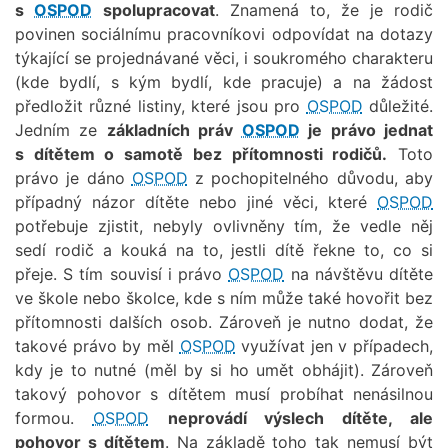
s
OSPOD
spolupracovat
. Znamená to, že je rodič
povinen sociálnímu pracovníkovi odpovídat na dotazy
týkající se projednávané věci, i soukromého charakteru
(kde bydlí, s kým bydlí, kde pracuje) a na žádost
předložit různé listiny, které jsou pro
OSPOD
důležité.
Jedním ze
základních práv
OSPOD
je právo jednat
s dítětem o samotě bez přítomnosti rodičů.
Toto
právo je dáno
OSPOD
z pochopitelného důvodu, aby
případný názor dítěte nebo jiné věci, které
OSPOD
potřebuje zjistit, nebyly ovlivněny tím, že vedle něj
sedí rodič a kouká na to, jestli dítě řekne to, co si
přeje. S tím souvisí i právo
OSPOD
na návštěvu dítěte
ve škole nebo školce, kde s ním může také hovořit bez
přítomnosti dalších osob. Zároveň je nutno dodat, že
takové právo by měl
OSPOD
využívat jen v případech,
kdy je to nutné (měl by si ho umět obhájit). Zároveň
takový pohovor s dítětem musí probíhat nenásilnou
formou.
OSPOD
neprovádí výslech dítěte, ale
pohovor s dítětem
. Na základě toho tak nemusí být