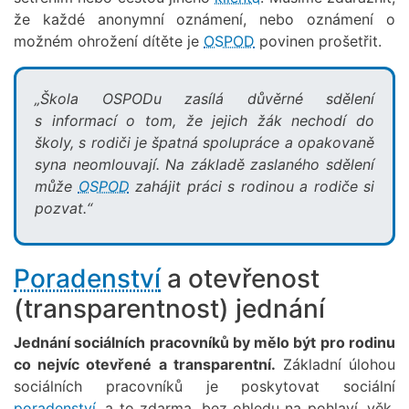
že každé anonymní oznámení, nebo oznámení o
možném ohrožení dítěte je
OSPOD
povinen prošetřit.
„Škola OSPODu zasílá důvěrné sdělení
s informací o tom, že jejich žák nechodí do
školy, s rodiči je špatná spolupráce a opakovaně
syna neomlouvají. Na základě zaslaného sdělení
může
OSPOD
zahájit práci s rodinou a rodiče si
pozvat.“
Poradenství
a otevřenost
(transparentnost) jednání
Jednání sociálních pracovníků by mělo být pro rodinu
co nejvíc otevřené a transparentní.
Základní úlohou
sociálních pracovníků je poskytovat sociální
poradenství
, a to zdarma, bez ohledu na pohlaví, věk,