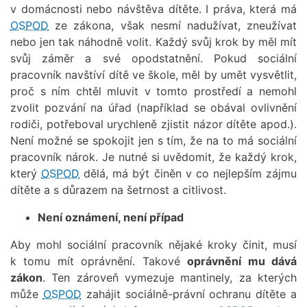
v domácnosti nebo návštěva dítěte. I práva, která má
OSPOD
ze zákona, však nesmí nadužívat, zneužívat
nebo jen tak náhodně volit. Každý svůj krok by měl mít
svůj záměr a své opodstatnění. Pokud sociální
pracovník navštíví dítě ve škole, měl by umět vysvětlit,
proč s ním chtěl mluvit v tomto prostředí a nemohl
zvolit pozvání na úřad (například se obával ovlivnění
rodiči, potřeboval urychleně zjistit názor dítěte apod.).
Není možné se spokojit jen s tím, že na to má sociální
pracovník nárok. Je nutné si uvědomit, že každý krok,
který
OSPOD
dělá, má být činěn v co nejlepším zájmu
dítěte a s důrazem na šetrnost a citlivost.
Není oznámení, není případ
Aby mohl sociální pracovník nějaké kroky činit, musí
k tomu mít oprávnění. Takové
oprávnění mu dává
zákon
. Ten zároveň vymezuje mantinely, za kterých
může
OSPOD
zahájit sociálně-právní ochranu dítěte a