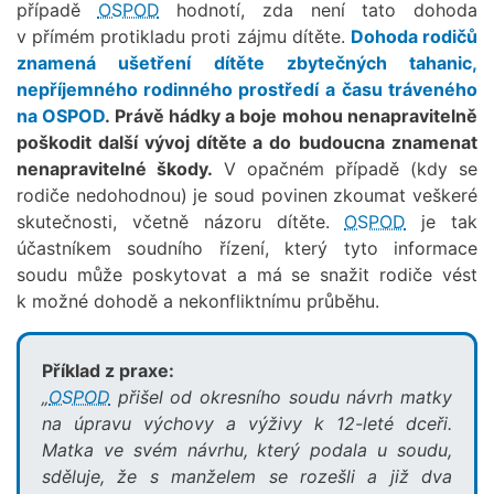
případě
OSPOD
hodnotí, zda není tato dohoda
v přímém protikladu proti zájmu dítěte.
Dohoda rodičů
znamená ušetření dítěte zbytečných tahanic,
nepříjemného rodinného prostředí a
času tráveného
na
OSPOD
. Právě hádky a boje mohou nenapravitelně
poškodit další vývoj dítěte a do
budoucna znamenat
nenapravitelné škody.
V opačném případě (kdy se
rodiče nedohodnou) je soud povinen zkoumat veškeré
skutečnosti, včetně názoru dítěte.
OSPOD
je tak
účastníkem soudního řízení, který tyto informace
soudu může poskytovat a má se snažit rodiče vést
k možné dohodě a nekonfliktnímu průběhu.
Příklad z praxe:
„
OSPOD
přišel od okresního soudu návrh matky
na úpravu výchovy a výživy k 12-leté dceři.
Matka ve svém návrhu, který podala u soudu,
sděluje, že s manželem se rozešli a již dva