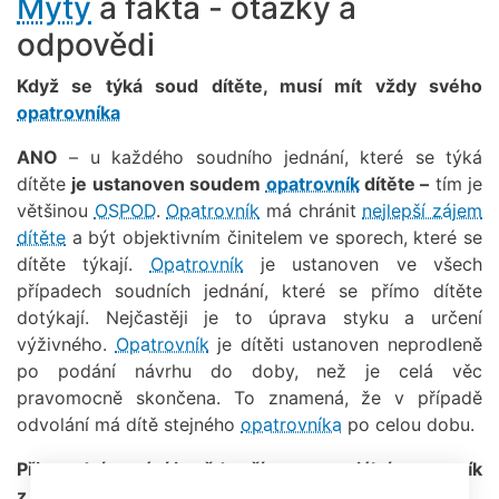
Mýty
a fakta - otázky a
odpovědi
Když se týká soud dítěte, musí mít vždy svého
opatrovníka
ANO
– u každého soudního jednání, které se týká
dítěte
je ustanoven soudem
opatrovník
dítěte –
tím je
většinou
OSPOD
.
Opatrovník
má chránit
nejlepší zájem
dítěte
a být objektivním činitelem ve sporech, které se
dítěte týkají.
Opatrovník
je ustanoven ve všech
případech soudních jednání, které se přímo dítěte
dotýkají. Nejčastěji je to úprava styku a určení
výživného.
Opatrovník
je dítěti ustanoven neprodleně
po podání návrhu do doby, než je celá věc
pravomocně skončena. To znamená, že v případě
odvolání má dítě stejného
opatrovníka
po celou dobu.
Při soudním stání je vždy přítomen sociální pracovník
z
OSPOD