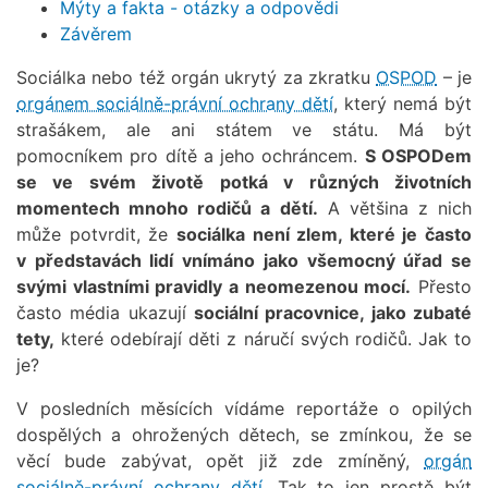
Mýty a fakta - otázky a odpovědi
Závěrem
Sociálka nebo též orgán ukrytý za zkratku
OSPOD
– je
orgánem sociálně-právní ochrany dětí
, který nemá být
strašákem, ale ani státem ve státu. Má být
pomocníkem pro dítě a jeho ochráncem.
S OSPODem
se ve svém životě potká v různých životních
momentech mnoho rodičů a dětí.
A většina z nich
může potvrdit, že
sociálka není zlem, které je často
v představách lidí vnímáno jako všemocný úřad se
svými vlastními pravidly a neomezenou mocí.
Přesto
často média ukazují
sociální pracovnice, jako zubaté
tety,
které odebírají děti z náručí svých rodičů. Jak to
je?
V posledních měsících vídáme reportáže o opilých
dospělých a ohrožených dětech, se zmínkou, že se
věcí bude zabývat, opět již zde zmíněný,
orgán
sociálně-právní ochrany dětí
. Tak to jen prostě být