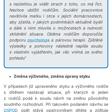
s nezletilou je vidět strach z toho, co má říct.
Nechce ublížit rodičům. Sociální pracovnice
navštívila matku i otce v jejich domácnostech,
aby zjistila, v jakých podmínkách aktuálně bydlí
a dále s nimi mluvila o možnostech a nutnosti
zklidnění situace. Oběma rodičům doporučila
podporu
psychologa
a párovou terapii. Zjištěné
výsledky a pohovory následně napíše soudu
s vlastním vyjádřením, jak věc vnímá ze svého
pohledu“
Změna výživného, změna úpravy styku
V případech již upraveného styku a výživného rodiče
s dítětem nastávají situace, při kterých si jeden
z rodičů podá k soudu návrh na změnu původního
soudního rozhodnutí. Při takovém podaném návrhu se
OSPOD
opět stává opatrovníkem dítěte a zjišťuje