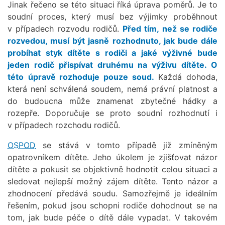
Jinak řečeno se této situaci říká úprava poměrů. Je to
soudní proces, který musí bez výjimky proběhnout
v případech rozvodu rodičů.
Před tím, než se rodiče
rozvedou, musí být jasně rozhodnuto, jak bude dále
probíhat styk dítěte s rodiči a jaké výživné bude
jeden rodič přispívat druhému na výživu dítěte. O
této
úpravě rozhoduje pouze soud.
Každá dohoda,
která není schválená soudem, nemá právní platnost a
do budoucna může znamenat zbytečné hádky a
rozepře. Doporučuje se proto soudní rozhodnutí i
v případech rozchodu rodičů.
OSPOD
se stává v tomto případě již zmíněným
opatrovníkem dítěte. Jeho úkolem je zjišťovat názor
dítěte a pokusit se objektivně hodnotit celou situaci a
sledovat nejlepší možný zájem dítěte. Tento názor a
zhodnocení předává soudu. Samozřejmě je ideálním
řešením, pokud jsou schopni rodiče dohodnout se na
tom, jak bude péče o dítě dále vypadat. V takovém