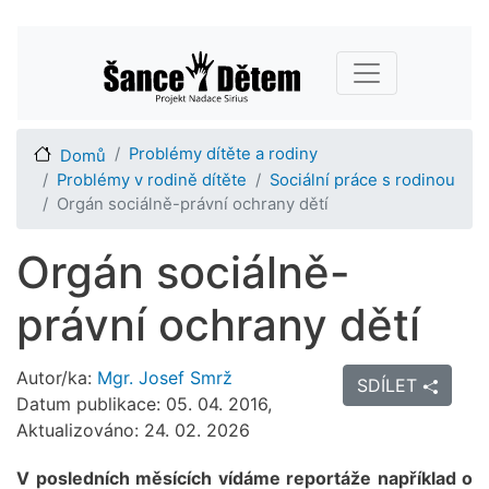
Přejít
Main navigation
k
hlavnímu
obsahu
Problémy dítěte a rodiny
Domů
Problémy v rodině dítěte
Sociální práce s rodinou
Orgán sociálně-právní ochrany dětí
Orgán sociálně-
právní ochrany dětí
Autor/ka:
Mgr. Josef Smrž
SDÍLET
Datum publikace: 05. 04. 2016,
Aktualizováno: 24. 02. 2026
V posledních měsících vídáme reportáže například o