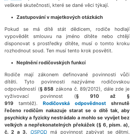
veškeré skutečnosti, které se dané věci týkají.
Zastupování v majetkových otázkách
Pokud se má dítě stát dědicem, rodiče hodlají
vypovědět smlouvu na jméno dítěte nebo chtějí
disponovat s prostředky dítěte, musí o tomto kroku
rozhodnout soud. Ten musí tento krok posvětit.
Neplnění rodičovských funkcí
Rodiče mají zákonem definované povinnosti vůči
dítěti. Tyto povinnosti nazýváme rodičovskou
odpovědností (
§ 858
zákona č. 89/2012), dále zde je
vyživovací povinnost (
§ 910 až §
919
tamtéž).
Rodičovská odpovědnost
shrnutě
řečeno rodičům nakazuje starat se o dítě tak, aby
psychicky a fyzicky nestrádalo a mohlo se vyvíjet bez
velkých a nepřekonatelných překážek (§ 6, písm. a),
č. 2 a 3.
OSPOD
má povinnost zabývat se dětmi,