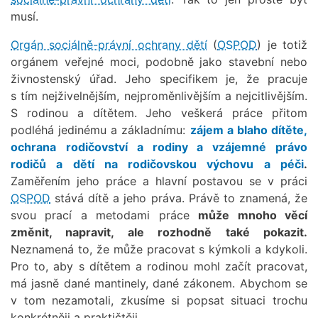
musí.
Orgán sociálně-právní ochrany dětí
(
OSPOD
) je totiž
orgánem veřejné moci, podobně jako stavební nebo
živnostenský úřad. Jeho specifikem je, že pracuje
s tím nejživelnějším, nejproměnlivějším a nejcitlivějším.
S rodinou a dítětem. Jeho veškerá práce přitom
podléhá jedinému a základnímu:
zájem a blaho dítěte,
ochrana
rodičovství a rodiny a vzájemné právo
rodičů a dětí na rodičovskou výchovu a péči
.
Zaměřením jeho práce a hlavní postavou se v práci
OSPOD
stává dítě a jeho práva. Právě to znamená, že
svou prací a metodami práce
může mnoho věcí
změnit, napravit, ale rozhodně také pokazit.
Neznamená to, že může pracovat s kýmkoli a kdykoli.
Pro to, aby s dítětem a rodinou mohl začít pracovat,
má jasně dané mantinely, dané zákonem. Abychom se
v tom nezamotali, zkusíme si popsat situaci trochu
konkrétněji a praktičtěji.