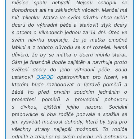
měsíce spolu nebydlí. Nejsou schopni se
dohodnout ani na základních věcech. Manžel má
mít milenku. Matka ve svém návrhu chce svěřit
dceru do výhradní péče a stanovit styk dcery
s otcem o víkendech jednou za 14 dní. Otec ve
svém návrhu popisuje, že je matka emočně
labilní a z tohoto důvodu se s ní rozešel. Nemá
důvěru, že by se matka o dceru mohla starat.
Sám je finančně dobře zajištěn a navrhuje proto
svěření dcery do jeho výhradní péče. Soud
ustanovil
OSPOD
opatrovníkem pro řízení, ve
kterém bude rozhodovat o úpravě poměrů a
žádá ho před prvním soudním jednáním o
prošetření poměrů a provedení pohovoru
s dívkou, zjištění jejího názoru. Sociální
pracovnice si oba rodiče pozvala a snažila se
jim vysvětlit možnost dohody, která by byla pro
všechny strany nejlepší možností. To rodiče
odmítli a trvají si na svém návrhu. Při pohovoru