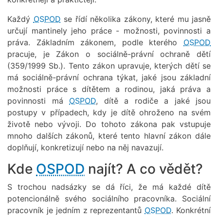
Každý
OSPOD
se řídí několika zákony, které mu jasně
určují mantinely jeho práce - možnosti, povinnosti a
práva. Základním zákonem, podle kterého
OSPOD
pracuje, je Zákon o sociálně-právní ochraně dětí
(359/1999 Sb.). Tento zákon upravuje, kterých dětí se
má sociálně-právní ochrana týkat, jaké jsou základní
možnosti práce s dítětem a rodinou, jaká práva a
povinnosti má
OSPOD
, dítě a rodiče a jaké jsou
postupy v případech, kdy je dítě ohroženo na svém
životě nebo vývoji. Do tohoto zákona pak vstupuje
mnoho dalších zákonů, které tento hlavní zákon dále
doplňují, konkretizují nebo na něj navazují.
Kde
OSPOD
najít? A co vědět?
S trochou nadsázky se dá říci, že má každé dítě
potencionálně svého sociálního pracovníka. Sociální
pracovník je jedním z reprezentantů
OSPOD
. Konkrétní