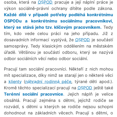
osoba, která na
OSPOD
pracuje a její náplní práce je
výkon sociálně-právní ochrany dítěte podle zákona.
Každé dítě v případě potřeby podléhá konkrétnímu
OSPODu a
konkrétnímu sociálnímu pracovníkovi,
který se stává jeho tzv. klíčovým pracovníkem.
Tedy
tím, kdo vede celou práci na jeho případu. Již z
dosavadních informací vyplývá, že
OSPOD
je součástí
samosprávy. Tedy klasickým oddělením na městském
úřadě. Většinou je součástí odboru, který se nazývá
odbor sociálních věcí nebo odbor sociální.
Pracují tam sociální pracovníci. Někteří z nich mohou
mít specializace, díky nimž se starají jen o některé věci
a
klienty
(
náhradní rodinná péče
, týrané děti apod.).
Kromě těchto specializací pracují na
OSPOD
ještě také
Terénní sociální pracovnice
.
Jejich náplň je velice
obsáhlá. Pracují zejména s dětmi, jejichž rodiče se
rozvádí, s dětmi u kterých se rodiče nejsou schopni
dohodnout na základních věcech. Pracují s dětmi, o