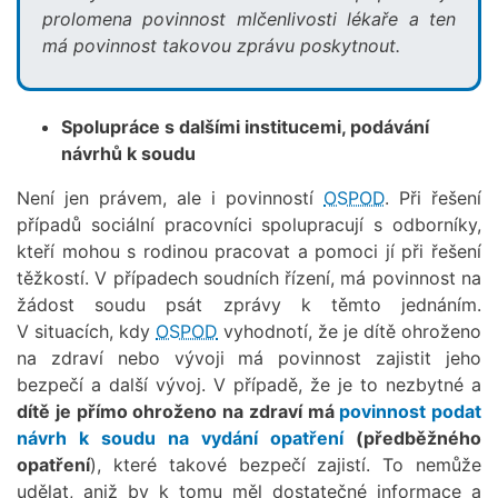
prolomena povinnost mlčenlivosti lékaře a ten
má povinnost takovou zprávu poskytnout.
Spolupráce s dalšími institucemi, podávání
návrhů k soudu
Není jen právem, ale i povinností
OSPOD
. Při řešení
případů sociální pracovníci spolupracují s odborníky,
kteří mohou s rodinou pracovat a pomoci jí při řešení
těžkostí. V případech soudních řízení, má povinnost na
žádost soudu psát zprávy k těmto jednáním.
V situacích, kdy
OSPOD
vyhodnotí, že je dítě ohroženo
na zdraví nebo vývoji má povinnost zajistit jeho
bezpečí a další vývoj. V případě, že je to nezbytné a
dítě je přímo ohroženo na zdraví má
povinnost podat
návrh k soudu na vydání opatření
(předběžného
opatření
), které takové bezpečí zajistí. To nemůže
udělat, aniž by k tomu měl dostatečné informace a