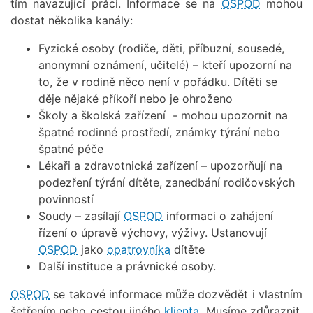
tím navazující práci. Informace se na
OSPOD
mohou
dostat několika kanály:
Fyzické osoby (rodiče, děti, příbuzní, sousedé,
anonymní oznámení, učitelé) – kteří upozorní na
to, že v rodině něco není v pořádku. Dítěti se
děje nějaké příkoří nebo je ohroženo
Školy a školská zařízení - mohou upozornit na
špatné rodinné prostředí, známky týrání nebo
špatné péče
Lékaři a zdravotnická zařízení – upozorňují na
podezření týrání dítěte, zanedbání rodičovských
povinností
Soudy – zasílají
OSPOD
informaci o zahájení
řízení o úpravě výchovy, výživy. Ustanovují
OSPOD
jako
opatrovníka
dítěte
Další instituce a právnické osoby.
OSPOD
se takové informace může dozvědět i vlastním
šetřením nebo cestou jiného
klienta
. Musíme zdůraznit,