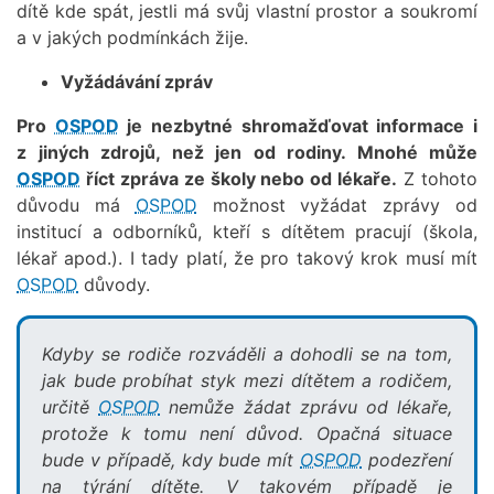
dítě kde spát, jestli má svůj vlastní prostor a soukromí
a v jakých podmínkách žije.
Vyžádávání zpráv
Pro
OSPOD
je nezbytné shromažďovat informace i
z jiných zdrojů, než jen od rodiny. Mnohé může
OSPOD
říct zpráva ze školy nebo od lékaře.
Z tohoto
důvodu má
OSPOD
možnost vyžádat zprávy od
institucí a odborníků, kteří s dítětem pracují (škola,
lékař apod.). I tady platí, že pro takový krok musí mít
OSPOD
důvody.
Kdyby se rodiče rozváděli a dohodli se na tom,
jak bude probíhat styk mezi dítětem a rodičem,
určitě
OSPOD
nemůže žádat zprávu od lékaře,
protože k tomu není důvod. Opačná situace
bude v případě, kdy bude mít
OSPOD
podezření
na týrání dítěte. V takovém případě je