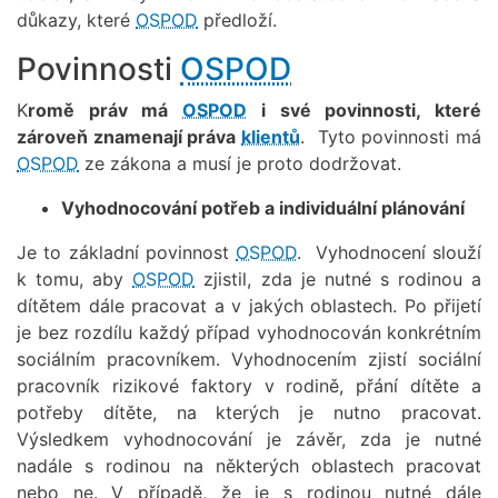
důkazy, které
OSPOD
předloží.
Povinnosti
OSPOD
K
romě práv má
OSPOD
i své povinnosti, které
zároveň znamenají práva
klientů
. Tyto povinnosti má
OSPOD
ze zákona a musí je proto dodržovat.
Vyhodnocování potřeb a individuální plánování
Je to základní povinnost
OSPOD
. Vyhodnocení slouží
k tomu, aby
OSPOD
zjistil, zda je nutné s rodinou a
dítětem dále pracovat a v jakých oblastech. Po přijetí
je bez rozdílu každý případ vyhodnocován konkrétním
sociálním pracovníkem. Vyhodnocením zjistí sociální
pracovník rizikové faktory v rodině, přání dítěte a
potřeby dítěte, na kterých je nutno pracovat.
Výsledkem vyhodnocování je závěr, zda je nutné
nadále s rodinou na některých oblastech pracovat
nebo ne. V případě, že je s rodinou nutné dále