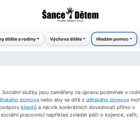
Přejít
k
hlavnímu
obsahu
y dítěte a rodiny
Výchova dítěte
Hledám pomoc
. Sociální služby jsou zaměřeny na úpravu podmínek v rodi
ětského domova
nebo aby se dítě z
dětského domova
moh
a podporu
klientů
a nácvik konkrétních dovedností přímo v
ociální pracovnicí například zvládat péči o kojence, vařit,