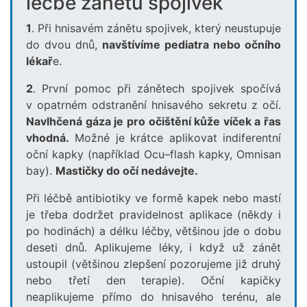
léčbě zánětů spojivek
1
. Při hnisavém zánětu spojivek, který neustupuje
do dvou dnů,
navštívíme pediatra nebo očního
lékař
e.
2
. První pomoc při zánětech spojivek spočívá
v opatrném odstranění hnisavého sekretu z očí.
Navlhčená gáza je pro očištění kůže víček a řas
vhodná.
Možné je krátce aplikovat indiferentní
oční kapky (například Ocu–flash kapky, Omnisan
bay).
Mastičky do očí nedávejte.
Při léčbě antibiotiky ve formě kapek nebo mastí
je třeba dodržet pravidelnost aplikace (někdy i
po hodinách) a délku léčby, většinou jde o dobu
deseti dnů. Aplikujeme léky, i když už zánět
ustoupil (většinou zlepšení pozorujeme již druhý
nebo třetí den terapie). Oční kapičky
neaplikujeme přímo do hnisavého terénu, ale