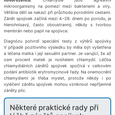
mikroorganismy na pomezí mezi bakteriemi a viry
.
Většina dětí se nakazí při průchodu porodními cestami.
Zánět spojivek začíná mezi 4.–28. dnem po porodu, je
hlenohnisavý, často oboustranný, někdy s tvorbou
membrán nebo papil na spojivce.
Diagnózu potvrdí speciální testy z výtěrů spojivky
V případě pozitivního výsledku by měla být vyšetřena
a léčena matka i její sexuální partner. Je varující, že až
osm procent matek je nositelem chlamydií. Léčba
chlamydiálních zánětů spojivek spočívá v celkovém
podání antibiotik erytromycinové řady. Na onemocnění
chlamydiemi je třeba myslet, protože někdy i po
vyléčení zánětu spojivek mohou vzniknout nepříjemné
záněty plic.
Některé praktické rady při