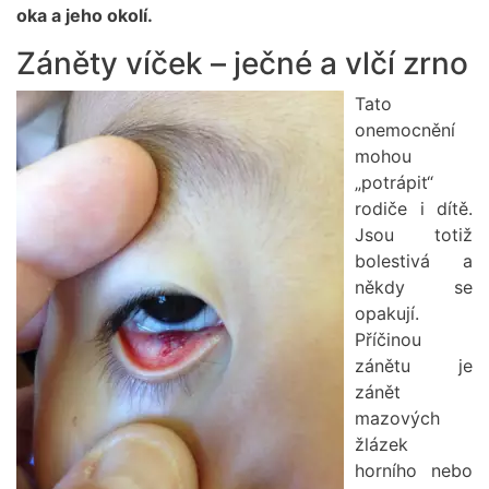
oka a jeho okolí.
Záněty víček – ječné a vlčí zrno
Obrázek
Tato
onemocnění
mohou
„potrápit“
rodiče i dítě.
Jsou totiž
bolestivá a
někdy se
opakují.
Příčinou
zánětu je
zánět
mazových
žlázek
horního nebo