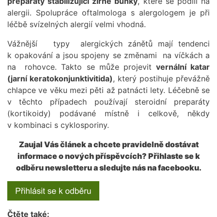
preparáty stabilizující žírné buňky
, které se podílí na
alergii. Spolupráce oftalmologa s alergologem je při
léčbě svízelných alergií velmi vhodná.
Vážnější typy alergických zánětů mají tendenci
k opakování a jsou spojeny se změnami na víčkách a
na rohovce. Takto se může projevit
vernální katar
(jarní keratokonjunktivitida)
, který postihuje převážně
chlapce ve věku mezi pěti až patnácti lety. Léčebně se
v těchto případech používají steroidní preparáty
(kortikoidy) podávané místně i celkově, někdy
v kombinaci s cyklosporiny.
Zaujal Vás článek a chcete pravidelně dostávat
informace o nových příspěvcích? Přihlaste se k
odběru newsletteru a sledujte nás na facebooku.
Čtěte také: