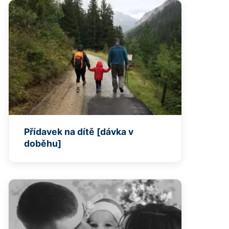
Přídavek na dítě [dávka v
doběhu]