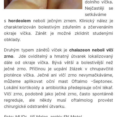
dolního víčka
.
Nejčastěji se
setkáváme
s
hordeolem
neboli ječným zrnem. Klinický nález je
charakterizován bolestivým zduřením a zčervenáním
okraje víčka. Zánět je možné zklidnit studenými
obklady.
Druhým typem zánětů víček je
chalazeon neboli vlčí
zrno
.
Jde oviditelný a hmatný útvarek lokalizovaný
dále od okraje víčka. Bývá větší a bolestivější než
ječné zrno. Příčinou je ucpání žlázek v chrupavčité
ploténce víčka. Ječné ani vlčí zrno nevymačkáváme,
můžeme aplikovat oční mast Oftalmo –Septonex.
Lokální kortikoidy a antibiotika předepisuje oční lékař.
Vlčí zrno, podobně jako ječné zrno, často spontánně
regreduje, ale někdy musí oftalmolog provést
chirurgické odstranění útvarku.
Foto: MUDr. Jiří Malec, archiv FN Motol