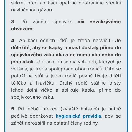
sekret před aplikací opatrně odstraníme sterilní
navlhčenou gázou.
3
. Při zánětu spojivek
oči nezakrýváme
obvazem
.
4
. Aplikaci očních léků je třeba nacvičit.
Je
důležité, aby se kapky a mast dostaly přímo do
spojivkového vaku oka a ne mimo oko nebo do
jeho okolí.
U bránících se malých dětí, kterých je
většina, je třeba spolupráce obou rodičů. Dítě se
položí na stůl a jeden rodič pevně fixuje dítěti
tělíčko a hlavičku. Druhý rodič stáhne prsty
lehce dolní víčko a aplikuje kapku přímo do
spojivkového vaku.
5
. Při léčbě infekce (zvláště hnisavé) je nutné
pečlivě dodržovat
hygienická pravidla
, aby se
zánět nerozšířil na ostatní členy rodiny.