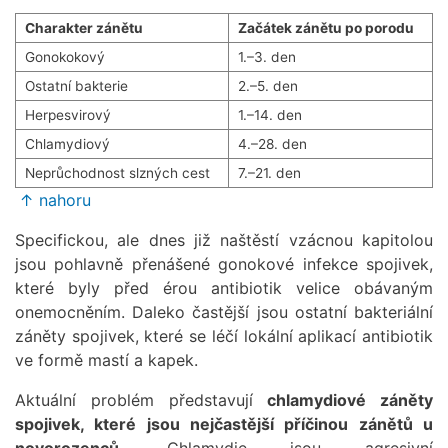
Charakter zánětu
Začátek zánětu po porodu
Gonokokový
1.–3. den
Ostatní bakterie
2.–5. den
Herpesvirový
1.–14. den
Chlamydiový
4.–28. den
Neprůchodnost slzných cest
7.–21. den
↑ nahoru
Specifickou, ale dnes již naštěstí vzácnou kapitolou
jsou pohlavně přenášené gonokové infekce spojivek,
které byly před érou antibiotik velice obávaným
onemocněním. Daleko častější jsou ostatní bakteriální
záněty spojivek, které se léčí lokální aplikací antibiotik
ve formě mastí a kapek.
Aktuální problém představují
chlamydiové záněty
spojivek, které jsou nejčastější příčinou zánětů u
novorozenců
. Chlamydie jsou agresivní