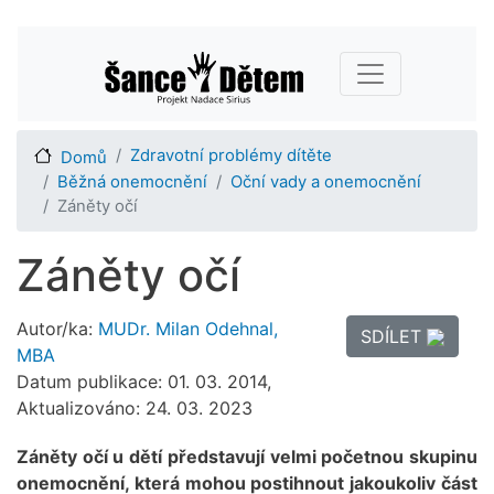
Přejít
Main navigation
k
hlavnímu
obsahu
Zdravotní problémy dítěte
Domů
Běžná onemocnění
Oční vady a onemocnění
Záněty očí
Záněty očí
Autor/ka:
MUDr. Milan Odehnal,
SDÍLET
MBA
Datum publikace: 01. 03. 2014,
Aktualizováno: 24. 03. 2023
Záněty očí u dětí představují velmi početnou skupinu
onemocnění, která mohou postihnout jakoukoliv část