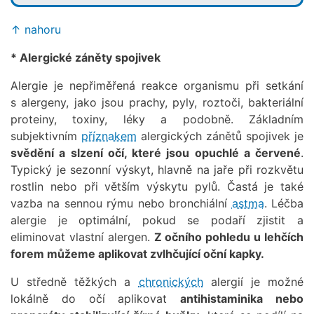
↑ nahoru
* Alergické záněty spojivek
Alergie je nepřiměřená reakce organismu při setkání
s alergeny, jako jsou prachy, pyly, roztoči, bakteriální
proteiny, toxiny, léky a podobně. Základním
subjektivním
příznakem
alergických zánětů spojivek je
svědění a slzení očí, které jsou opuchlé a červené
.
Typický je sezonní výskyt, hlavně na jaře při rozkvětu
rostlin nebo při větším výskytu pylů. Častá je také
vazba na sennou rýmu nebo bronchiální
astma
. Léčba
alergie je optimální, pokud se podaří zjistit a
eliminovat vlastní alergen.
Z očního pohledu u lehčích
forem můžeme aplikovat zvlhčující oční kapky.
U středně těžkých a
chronických
alergií je možné
lokálně do očí aplikovat
antihistaminika nebo