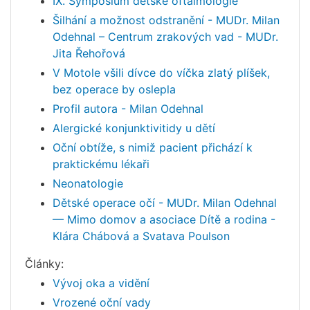
IX. Symposium dětské oftalmologie
Šilhání a možnost odstranění - MUDr. Milan
Odehnal – Centrum zrakových vad - MUDr.
Jita Řehořová
V Motole všili dívce do víčka zlatý plíšek,
bez operace by oslepla
Profil autora - Milan Odehnal
Alergické konjunktivitidy u dětí
Oční obtíže, s nimiž pacient přichází k
praktickému lékaři
Neonatologie
Dětské operace očí - MUDr. Milan Odehnal
— Mimo domov a asociace Dítě a rodina -
Klára Chábová a Svatava Poulson
Články:
Vývoj oka a vidění
Vrozené oční vady