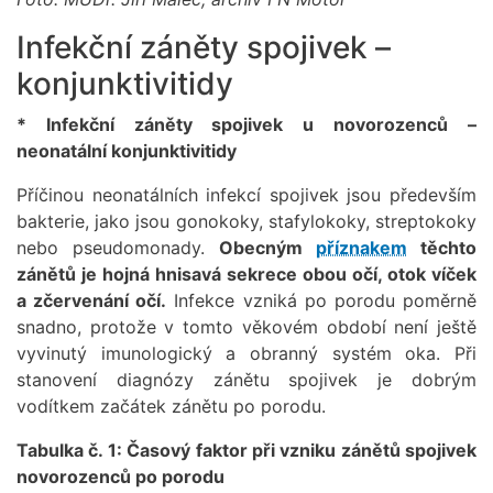
Infekční záněty spojivek –
konjunktivitidy
* Infekční záněty spojivek u novorozenců –
neonatální konjunktivitidy
Příčinou neonatálních infekcí spojivek jsou především
bakterie, jako jsou gonokoky, stafylokoky, streptokoky
nebo pseudomonady.
Obecným
příznakem
těchto
zánětů je hojná hnisavá sekrece obou očí, otok víček
a zčervenání očí.
Infekce vzniká po porodu poměrně
snadno, protože v tomto věkovém období není ještě
vyvinutý imunologický a obranný systém oka. Při
stanovení diagnózy zánětu spojivek je dobrým
vodítkem začátek zánětu po porodu.
Tabulka č. 1: Časový faktor při vzniku zánětů spojivek
novorozenců po porodu