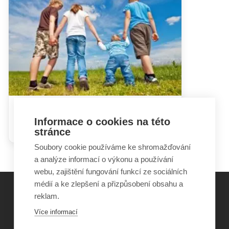
V rodině není pouze nemocné
Informace o cookies na této
dítě
stránce
Soubory cookie používáme ke shromažďování
a analýze informací o výkonu a používání
webu, zajištění fungování funkcí ze sociálních
médií a ke zlepšení a přizpůsobení obsahu a
reklam.
©
Obecně prospěšná společnost Sirius
, o.p.s.
Více informací
2011–2026