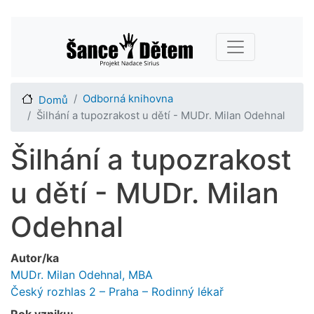
Přejít
Main navigation
k
hlavnímu
obsahu
Odborná knihovna
Domů
Šilhání a tupozrakost u dětí - MUDr. Milan Odehnal
Šilhání a tupozrakost
u dětí - MUDr. Milan
Odehnal
Autor/ka
MUDr. Milan Odehnal, MBA
Český rozhlas 2 – Praha – Rodinný lékař
Rok vzniku: