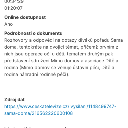
00:34:29
01:20:07
Online dostupnost
Ano
Podrobnosti o dokumentu
Rozhovory a odpovědi na dotazy diváků pořadu Sama
doma, tentokráte na dvojici témat, přičemž prvním z
nich jsou operace očí u dětí, tématem druhým pak
představení sdružení Mimo domov a asociace Dítě a
rodina (Mimo domov se věnuje ústavní péči, Dítě a
rodina náhradní rodinné péči).
Zdroj dat
https://www.ceskatelevize.cz/ivysilani/1148499747-
sama-doma/216562220600108