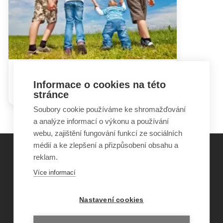
V rodině není pouze nemocné
Informace o cookies na této
dítě
stránce
Soubory cookie používáme ke shromažďování
a analýze informací o výkonu a používání
webu, zajištění fungování funkcí ze sociálních
médií a ke zlepšení a přizpůsobení obsahu a
reklam.
©
Obecně prospěšná společnost Sirius
, o.p.s.
Více informací
2011–2026
Šance Dětem
Nastavení cookies
ISSN 1805-8876
nazory@sancedetem.cz