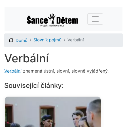
Přejít
Main navigation
k
hlavnímu
obsahu
Slovník pojmů
Verbální
Domů
Verbální
Verbální
znamená ústní, slovní, slovně vyjádřený.
Související články: