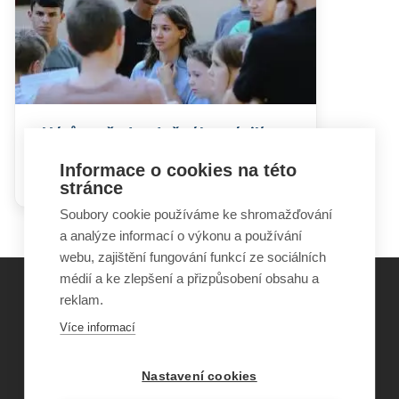
Nárůst předsudečného násilí u
mladých: příčiny, projevy a
Informace o cookies na této
možnosti prevence
stránce
Soubory cookie používáme ke shromažďování
a analýze informací o výkonu a používání
webu, zajištění fungování funkcí ze sociálních
médií a ke zlepšení a přizpůsobení obsahu a
reklam.
©
Obecně prospěšná společnost Sirius
, o.p.s.
Více informací
2011–2026
Šance Dětem
Nastavení cookies
ISSN 1805-8876