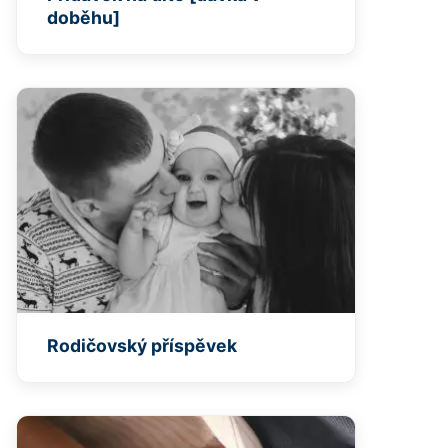
doběhu]
Rodičovský příspěvek