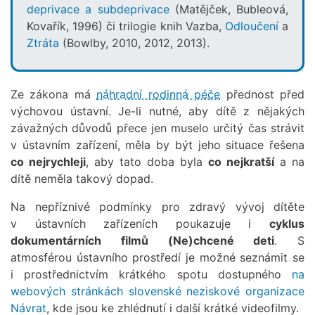
deprivace a subdeprivace
(Matějček, Bubleová,
Kovařík, 1996) či trilogie knih Vazba,
Odloučení
a
Ztráta
(Bowlby, 2010, 2012, 2013).
Ze zákona má
náhradní rodinná péče
přednost před
výchovou ústavní. Je-li nutné, aby dítě z nějakých
závažných důvodů přece jen muselo určitý čas strávit
v ústavním zařízení, měla by být jeho situace řešena
co nejrychleji
, aby tato doba byla
co nejkratší
a na
dítě neměla takový dopad.
Na nepříznivé podmínky pro zdravý vývoj dítěte
v ústavních zařízeních poukazuje i
cyklus
dokumentárních filmů (Ne)chcené deti
. S
atmosférou ústavního prostředí je možné seznámit se
i prostřednictvím krátkého spotu dostupného
na
webových stránkách slovenské neziskové organizace
Návrat
, kde jsou ke zhlédnutí i další krátké videofilmy.