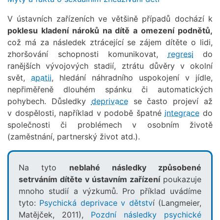
V ústavních zařízeních ve většině případů dochází k
poklesu kladení nároků na dítě a omezení podnětů,
což má za následek ztrácející se zájem dítěte o lidi,
zhoršování schopnosti komunikovat,
regresi
do
ranějších vývojových stadií, ztrátu důvěry v okolní
svět,
apatii
, hledání náhradního uspokojení v jídle,
nepřiměřeně dlouhém spánku či automatických
pohybech. Důsledky
deprivace
se často projeví až
v dospělosti, například v podobě špatné
integrace
do
společnosti či problémech v osobním životě
(zaměstnání, partnerský život atd.).
Na tyto
neblahé následky způsobené
setrváním dítěte v ústavním zařízení
poukazuje
mnoho studií a výzkumů. Pro příklad uvádíme
tyto:
Psychická deprivace v dětstv
í (Langmeier,
Matějček, 2011),
Pozdní následky psychické