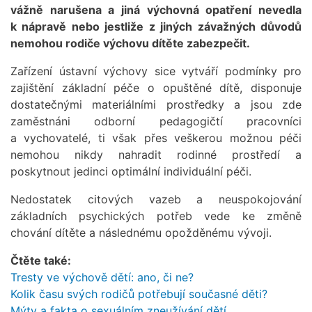
vážně narušena a jiná výchovná opatření nevedla
k nápravě nebo jestliže z jiných závažných důvodů
nemohou rodiče výchovu dítěte zabezpečit.
Zařízení ústavní výchovy sice vytváří podmínky pro
zajištění základní péče o opuštěné dítě, disponuje
dostatečnými materiálními prostředky a jsou zde
zaměstnáni odborní pedagogičtí pracovníci
a vychovatelé, ti však přes veškerou možnou péči
nemohou nikdy nahradit rodinné prostředí a
poskytnout jedinci optimální individuální péči.
Nedostatek citových vazeb a neuspokojování
základních psychických potřeb vede ke změně
chování dítěte a následnému opožděnému vývoji.
Čtěte také:
Tresty ve výchově dětí: ano, či ne?
Kolik času svých rodičů potřebují současné děti?
Mýty a fakta o sexuálním zneužívání dětí