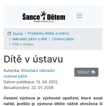
Přejít
Main navigation
k
hlavnímu
obsahu
Problémy dítěte a rodiny
Domů
Náhradní péče o dítě
Ústavní péče
Dítě v ústavu
Dítě v ústavu
Autor/ka:
Středisko náhradní
SDÍLET
rodinné péče
Datum publikace: 13. 04. 2012,
Aktualizováno: 22. 01. 2026
Ústavní výchova je výchovné opatření, které soud
nařídí, jestliže je výchova dítěte vážně ohrožena či