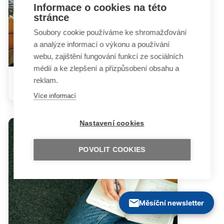
Informace o cookies na této
stránce
Soubory cookie používáme ke shromažďování
a analýze informací o výkonu a používání
webu, zajištění fungování funkcí ze sociálních
médií a ke zlepšení a přizpůsobení obsahu a
reklam.
Rodiče, děti a peníze
Více informací
Nastavení cookies
POVOLIT COOKIES
Měsíční newsletter