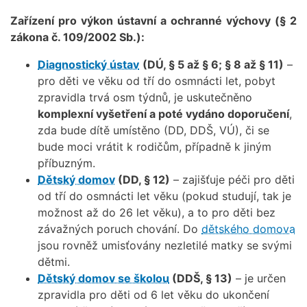
Zařízení pro výkon ústavní a ochranné výchovy (§ 2
zákona č. 109/2002 Sb.):
Diagnostický ústav
(DÚ, § 5 až § 6; § 8 až § 11)
–
pro děti ve věku od tří do osmnácti let, pobyt
zpravidla trvá osm týdnů, je uskutečněno
komplexní vyšetření a poté vydáno doporučení
,
zda bude dítě umístěno (DD, DDŠ, VÚ), či se
bude moci vrátit k rodičům, případně k jiným
příbuzným.
Dětský domov
(DD, § 12)
– zajišťuje péči pro děti
od tří do osmnácti let věku (pokud studují, tak je
možnost až do 26 let věku), a to pro děti bez
závažných poruch chování. Do
dětského domova
jsou rovněž umisťovány nezletilé matky se svými
dětmi.
Dětský domov se školou
(DDŠ, § 13)
– je určen
zpravidla pro děti od 6 let věku do ukončení