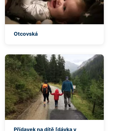
Otcovská
Přídavek na dítě [dávka v