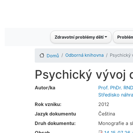
Main navigation
Zdravotní problémy dětí
Problém
Odborná knihovna
Psychický 
Domů
Psychický vývoj d
Autor/ka
Prof. PhDr. RN
Středisko náhr
Rok vzniku:
2012
Jazyk dokumentu
Čeština
Druh dokumentu:
Monografie a s
Obsah
14_15_07_26