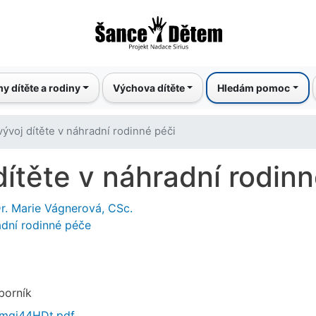
Přejít
k
hlavnímu
obsahu
y dítěte a rodiny
Výchova dítěte
Hledám pomoc
vývoj dítěte v náhradní rodinné péči
ítěte v náhradní rodinn
Dr. Marie Vágnerová, CSc.
adní rodinné péče
borník
_mqi44HDt.pdf