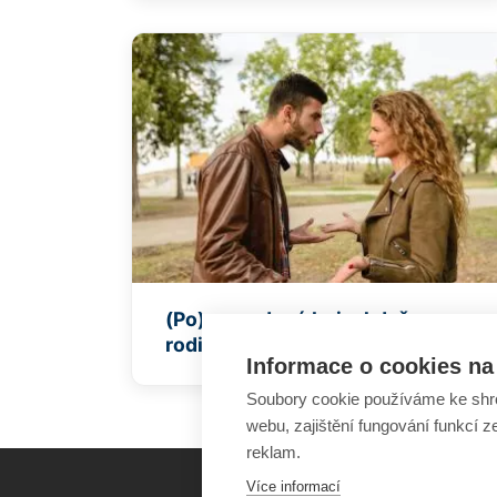
(Po)rozvodové boje: když
rodiče zapomínají na děti
Informace o cookies na 
Soubory cookie používáme ke shr
webu, zajištění fungování funkcí z
reklam.
Více informací