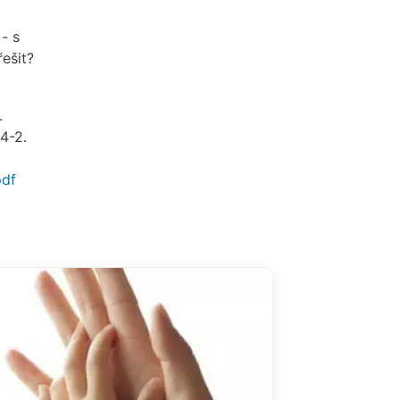
- s
řešit?
.
4-2.
pdf