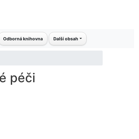
Odborná knihovna
Další obsah
é péči