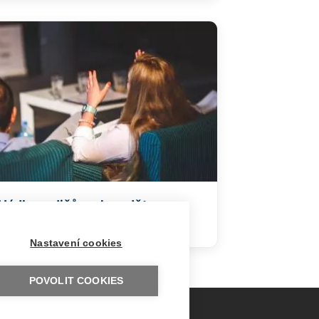
Hádky rodičů mohou dětem
ublížit i prospět
Nastavení cookies
POVOLIT COOKIES