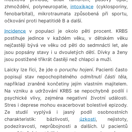
zhmoždění, polyneuropatie,
intoxikace
(cyklosporiny,
fenobarbital), mikrotraumata způsobená při sportu,
očkování proti hepatitidě B a další.
Incidence
v populaci je okolo pěti procent. KRBS
postihuje jedince v každém věku, v dětském věku
nejčastěji bývá ve věku od pěti do sedmnácti let, ale
jsou popsány stavy i u dvouletých dětí. Dívky a ženy
jsou postižené třikrát častěji než chlapci a muži.
Laicky lze říci, že jde o
poruchu hojení
. Pacienti často
popisují stav nepochopitelného
odmítnutí části těla,
například zraněné končetiny jejím vlastním majitelem.
Na vzniku a udržování KRBS se nepochybně podílí i
psychické vlivy, zejména negativní životní události.
Stres i deprese mohou exacerbovat bolestivé epizody.
Ze studií vyplývá i jasný podíl osobnostních
charakteristik: bázlivosti,
úzkosti
, nejistoty,
podezíravosti, neprůbojnosti a dalších. U pacientů