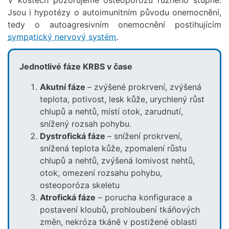
Jsou i hypotézy o autoimunitním původu onemocnění,
tedy o autoagresivním onemocnění postihujícím
sympatický nervový systém
.
Jednotlivé fáze KRBS v čase
Akutní fáze
– zvýšené prokrvení, zvýšená
teplota, potivost, lesk kůže, urychlený růst
chlupů a nehtů, místí otok, zarudnutí,
snížený rozsah pohybu.
Dystrofická fáze
– snížení prokrvení,
snížená teplota kůže, zpomalení růstu
chlupů a nehtů, zvýšená lomivost nehtů,
otok, omezení rozsahu pohybu,
osteoporóza skeletu
Atrofická fáze
– porucha konfigurace a
postavení kloubů, prohloubení tkáňových
změn, nekróza tkáně v postižené oblasti