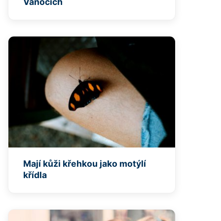
Vánocích
Mají kůži křehkou jako motýlí
křídla