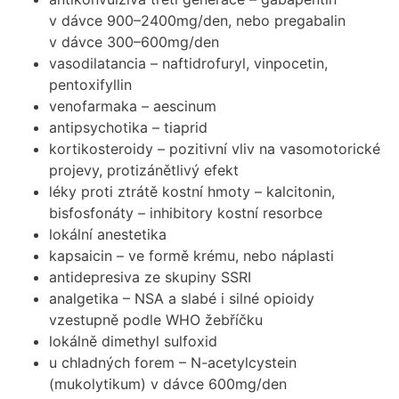
v dávce 900–2400mg/den, nebo pregabalin
v dávce 300–600mg/den
vasodilatancia – naftidrofuryl, vinpocetin,
pentoxifyllin
venofarmaka – aescinum
antipsychotika – tiaprid
kortikosteroidy – pozitivní vliv na vasomotorické
projevy, protizánětlivý efekt
léky proti ztrátě kostní hmoty – kalcitonin,
bisfosfonáty – inhibitory kostní resorbce
lokální anestetika
kapsaicin – ve formě krému, nebo náplasti
antidepresiva ze skupiny SSRI
analgetika – NSA a slabé i silné opioidy
vzestupně podle WHO žebříčku
lokálně dimethyl sulfoxid
u chladných forem – N-acetylcystein
(mukolytikum) v dávce 600mg/den