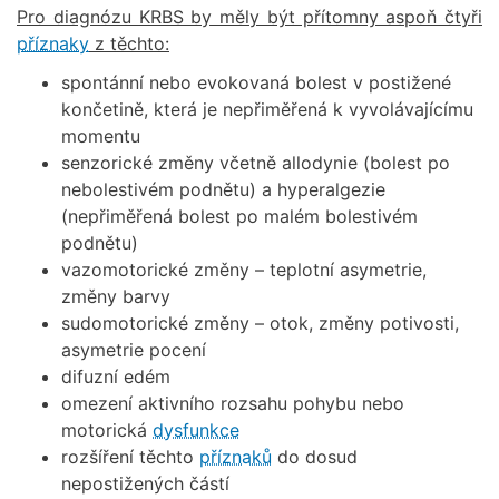
Pro diagnózu KRBS by měly být přítomny aspoň čtyři
příznaky
z těchto:
spontánní nebo evokovaná bolest v postižené
končetině, která je nepřiměřená k vyvolávajícímu
momentu
senzorické změny včetně allodynie (bolest po
nebolestivém podnětu) a hyperalgezie
(nepřiměřená bolest po malém bolestivém
podnětu)
vazomotorické změny – teplotní asymetrie,
změny barvy
sudomotorické změny – otok, změny potivosti,
asymetrie pocení
difuzní edém
omezení aktivního rozsahu pohybu nebo
motorická
dysfunkce
rozšíření těchto
příznaků
do dosud
nepostižených částí