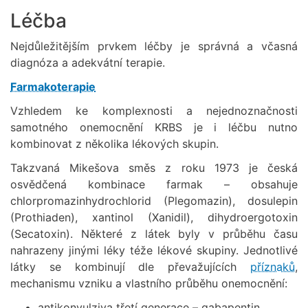
Léčba
Nejdůležitějším prvkem léčby je správná a včasná
diagnóza a adekvátní terapie.
Farmakoterapie
Vzhledem ke komplexnosti a nejednoznačnosti
samotného onemocnění KRBS je i léčbu nutno
kombinovat z několika lékových skupin.
Takzvaná Mikešova směs z roku 1973 je česká
osvědčená kombinace farmak – obsahuje
chlorpromazinhydrochlorid (Plegomazin), dosulepin
(Prothiaden), xantinol (Xanidil), dihydroergotoxin
(Secatoxin). Některé z látek byly v průběhu času
nahrazeny jinými léky téže lékové skupiny. Jednotlivé
látky se kombinují dle převažujících
příznaků
,
mechanismu vzniku a vlastního průběhu onemocnění:
antikonvulziva třetí generace – gabapentin