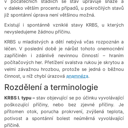
v počátečních stádiích se stav upravuje snáze a
v daleko větším procentu případů, u pokročilých stavů
již spontánní úprava není většinou možná.
Existují i spontánně vzniklé stavy KRBS, u kterých
nevysledujeme žádnou příčinu.
KRBS u mladistvých a dětí nebývá včas rozpoznán a
léčen. V poslední době je nárůst tohoto onemocnění
zapříčiněn i zdánlivě nevinnou činností – hraním
počítačových her. Přetížení svalstva rukou je skrytou a
velmi závažnou hrozbou, protože se jedná o běžnou
činnost, u níž chybí úrazová
anamnéza
.
Rozdělení a terminologie
KRBS I. typu –
stav objevující se po účinku vyvolávající
poškozující příčiny, nebo bez zjevné příčiny. Je
přítomen otok, porucha prokrvení, zvýšená teplota,
potivost a spontánní bolest neúměrná vyvolávající
příčině.