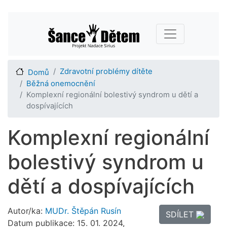
Přejít
Main navigation
k
hlavnímu
obsahu
Zdravotní problémy dítěte
Domů
Běžná onemocnění
Komplexní regionální bolestivý syndrom u dětí a
dospívajících
Komplexní regionální
bolestivý syndrom u
dětí a dospívajících
Autor/ka:
MUDr. Štěpán Rusín
SDÍLET
Datum publikace: 15. 01. 2024,