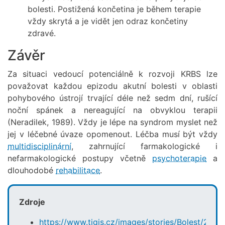
bolesti. Postižená končetina je během terapie
vždy skrytá a je vidět jen odraz končetiny
zdravé.
Závěr
Za situaci vedoucí potenciálně k rozvoji KRBS lze
považovat každou epizodu akutní bolesti v oblasti
pohybového ústrojí trvající déle než sedm dní, rušící
noční spánek a nereagující na obvyklou terapii
(Neradilek, 1989). Vždy je lépe na syndrom myslet než
jej v léčebné úvaze opomenout. Léčba musí být vždy
multidisciplinární
, zahrnující farmakologické i
nefarmakologické postupy včetně
psychoterapie
a
dlouhodobé
rehabilitace
.
Zdroje
https://www.tigis.cz/images/stories/Bolest/200