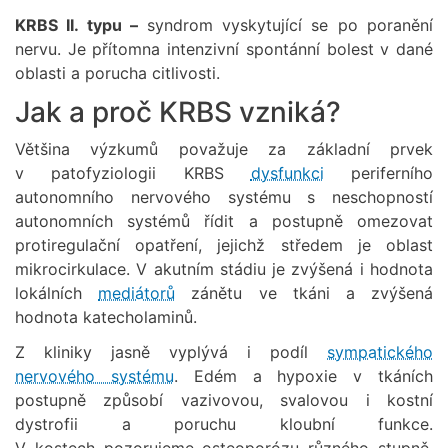
KRBS II. typu –
syndrom vyskytující se po poranění
nervu. Je přítomna intenzivní spontánní bolest v dané
oblasti a porucha citlivosti.
Jak a proč KRBS vzniká?
Většina výzkumů považuje za základní prvek
v patofyziologii KRBS
dysfunkci
periferního
autonomního nervového systému s neschopností
autonomních systémů řídit a postupně omezovat
protiregulační opatření, jejichž středem je oblast
mikrocirkulace. V akutním stádiu je zvýšená i hodnota
lokálních
mediátorů
zánětu ve tkáni a zvýšená
hodnota katecholaminů.
Z kliniky jasně vyplývá i podíl
sympatického
nervového systému
. Edém a hypoxie v tkáních
postupně způsobí vazivovou, svalovou i kostní
dystrofii a poruchu kloubní funkce.
V kostech pozorujeme osteoporózu různého stupně.