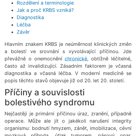
Rozdělení a terminologie
Jak a proč KRBS vzniká?
Diagnostika
Léčba
Závěr
Hlavním znakem KRBS je neúměrnost klinických změn
a bolestí ve srovnání s vyvolávající příčinou. Jde
převážně o onemocnění
chronické
, obtížně léčitelné,
často až invalidizující. Zásadním faktorem je včasná
diagnostika a včasná léčba. V moderní medicíně se
popis těchto stavů objevuje již od 20. let 20. století.
Příčiny a souvislosti
bolestivého syndromu
Nejčastěji je primární příčinou úraz, zranění, případně
operace. Může ale jít o jakékoli narušení integrity
organismu: bodnutí hmyzem, zánět, imobilizace, cévní
mozková příhoda, útlak tumorem, pásový opar,