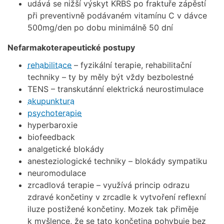
udává se nižší výskyt KRBS po fraktuře zápěstí
při preventivně podávaném vitamínu C v dávce
500mg/den po dobu minimálně 50 dní
Nefarmakoterapeutické postupy
rehabilitace
– fyzikální terapie, rehabilitační
techniky – ty by měly být vždy bezbolestné
TENS – transkutánní elektrická neurostimulace
akupunktura
psychoterapie
hyperbaroxie
biofeedback
analgetické blokády
anesteziologické techniky – blokády sympatiku
neuromodulace
zrcadlová terapie – využívá princip odrazu
zdravé končetiny v zrcadle k vytvoření reflexní
iluze postižené končetiny. Mozek tak přiměje
k myšlence, že se tato končetina pohybuje bez