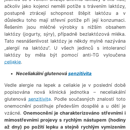
ačkoliv jako kojenci neměli potíže s trávením laktózy,
postupně ztrácejí schopnost štěpit laktózu a v
důsledku toho mají střevní potíže při její konzumaci.
Řešením jsou mléčné výrobky s nižším obsahem
laktózy (jogurty, sýry), případně bezlaktózová mléka.
Tato nesnášenlivost laktózy je někdy mylně nazývána
„alergií na laktózu“. U všech jedinců s intolerancí
laktózy by měla být pomocí anti-TG vyloučena
celiakie
.
Neceliakální glutenová
senzitivita
Vedle alergie na lepek a celiakie je v poslední době
popisována nová klinická jednotka – neceliakální
glutenová
senzitivita
. Podle současných znalostí toto
onemocnění postihuje především dospělé a u dětí je
vzácné.
Onemocnění je charakterizováno střevními i
mimostřevními projevy s rychlým nástupem (hodiny
až dny) po požití lepku a stejně rychlým vymizením