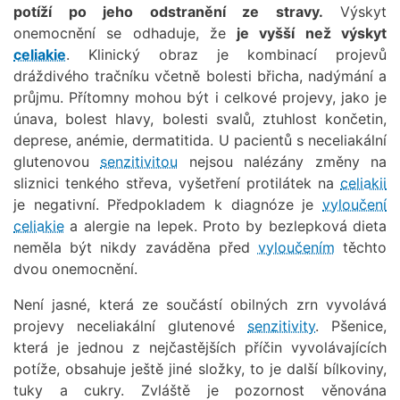
potíží po jeho odstranění ze stravy.
Výskyt
onemocnění se odhaduje, že
je vyšší než výskyt
celiakie
. Klinický obraz je kombinací projevů
dráždivého tračníku včetně bolesti břicha, nadýmání a
průjmu. Přítomny mohou být i celkové projevy, jako je
únava, bolest hlavy, bolesti svalů, ztuhlost končetin,
deprese, anémie, dermatitida. U pacientů s neceliakální
glutenovou
senzitivitou
nejsou nalézány změny na
sliznici tenkého střeva, vyšetření protilátek na
celiakii
je negativní. Předpokladem k diagnóze je
vyloučení
celiakie
a alergie na lepek. Proto by bezlepková dieta
neměla být nikdy zaváděna před
vyloučením
těchto
dvou onemocnění.
Není jasné, která ze součástí obilných zrn vyvolává
projevy neceliakální glutenové
senzitivity
. Pšenice,
která je jednou z nejčastějších příčin vyvolávajících
potíže, obsahuje ještě jiné složky, to je další bílkoviny,
tuky a cukry. Zvláště je pozornost věnována