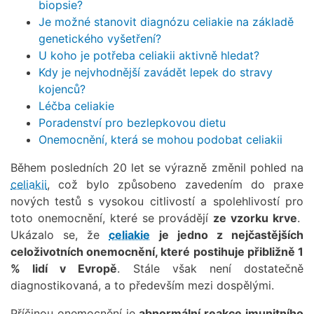
biopsie?
Je možné stanovit diagnózu celiakie na základě
genetického vyšetření?
U koho je potřeba celiakii aktivně hledat?
Kdy je nejvhodnější zavádět lepek do stravy
kojenců?
Léčba celiakie
Poradenství pro bezlepkovou dietu
Onemocnění, která se mohou podobat celiakii
Během posledních 20 let se výrazně změnil pohled na
celiakii
, což bylo způsobeno zavedením do praxe
nových testů s vysokou citlivostí a spolehlivostí pro
toto onemocnění, které se provádějí
ze vzorku krve
.
Ukázalo se, že
celiakie
je jedno z nejčastějších
celoživotních onemocnění, které postihuje přibližně 1
% lidí v Evropě
. Stále však není dostatečně
diagnostikovaná, a to především mezi dospělými.
Příčinou onemocnění je
abnormální reakce imunitního