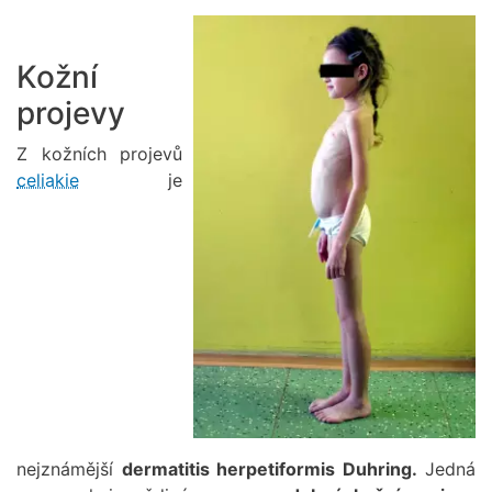
Obrázek
Kožní
projevy
Z kožních projevů
celiakie
je
nejznámější
dermatitis herpetiformis Duhring.
Jedná