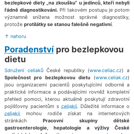
bezlepkové diety „na zkoušku“ u jedinců, kteří nebyli
řádně diagnostikováni.
Při takovém postupu je potom
významně snížena možnost správné diagnostiky,
protože
protilátky se stanou falešně negativní
.
↑ nahoru
Poradenství
pro bezlepkovou
dietu
Sdružení celiaků
České republiky (
www.celiac.cz
) a
Společnost pro bezlepkovou dietu
(
www.celiak.cz
)
jsou organizacemi pacientů poskytujícími odborné a
praktické informace a podávajícími rovněž kompletní
přehled pomoci, kterou aktuálně poskytují zdravotní
pojišťovny pacientům s
celiakií
. Důležité informace o
celiakii
mohou rodiče získat na internetových
stránkách
Pracovní skupiny dětské
gastroenterologie, hepatologie a výživy České