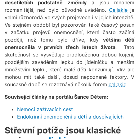
desetiletích podstatně změnily
a jsou mnohem
rozmanitější, než bylo původně uváděno.
Celiakie
je
velmi různorodá ve svých projevech i v jejich intenzitě.
Ve stejném období byl pozorován také časový posun
v začátku projevů onemocnění, které často začíná
později, než tomu bylo dříve, kdy
většina dětí
onemocněla v prvních třech letech života
. Tato
skutečnost se vysvětluje prodlouženou dobou kojení,
pozdějším zaváděním lepku do jídelníčku a menším
množstvím lepku, které malé děti konzumují. Vliv ale
mohou mít také další, dosud nepoznané faktory. V
současné době se rozeznává několik forem
celiakie
.
Související články na portálu Šance Dětem:
Nemoci zažívacích cest
Endokrinní onemocnění u dětí a dospívajících
Střevní potíže jsou klasické