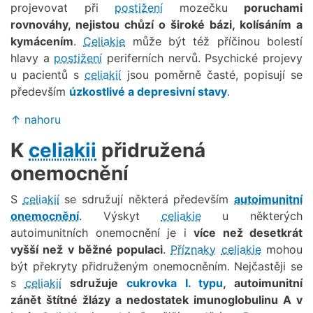
projevovat při
postižení
mozečku
poruchami
rovnováhy, nejistou chůzí o široké bázi, kolísáním a
kymácením
.
Celiakie
může být též příčinou bolestí
hlavy a
postižení
periferních nervů. Psychické projevy
u pacientů s
celiakií
jsou poměrně časté, popisují se
především
úzkostlivé a depresivní stavy
.
↑ nahoru
K
celiakii
přidružená
onemocnění
S
celiakií
se sdružují některá především
autoimunitní
onemocnění
. Výskyt
celiakie
u některých
autoimunitních onemocnění je i
více než desetkrát
vyšší než v běžné populaci
.
Příznaky
celiakie
mohou
být překryty přidruženým onemocněním. Nejčastěji se
s
celiakií
sdružuje
cukrovka I. typu
, autoimunitní
zánět štítné žlázy a nedostatek imunoglobulinu A v