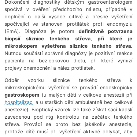
Dokončení diagnostiky dětským gastroenterologem
spočívá v ověření předchozího nálezu, případně v
doplnění o další vysoce citlivé a přesné vyšetření
spočívající ve stanovení protilátek proti endomyziu
(EmA). Diagnóza je potom
definitivně potvrzena
biopsií sliznice tenkého střeva, při které je
mikroskopem vyšetřena sliznice tenkého střeva.
Nutnou součástí správné diagnózy je pozitivní reakce
pacienta na bezlepkovou dietu, při které vymizí
projevy onemocnění a nález protilátek.
Odběr vzorku sliznice tenkého střeva k
mikroskopickému vyšetření se provádí endoskopicky
gastroskopem
(u malých dětí v celkové anestezii při
hospitalizaci
a u starších dětí ambulantně bez celkové
anestezie). Bioptický vzorek lze také získat sací kapslí
zavedenou pod rtg kontrolou na začátek tenkého
střeva. Provádí se proto bez jakékoliv anestezie,
protože dítě musí při vyšetření aktivně polykat, aby