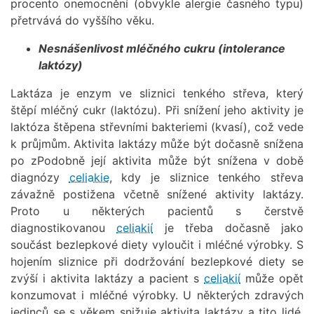
procento onemocnění (obvykle alergie časného typu)
přetrvává do vyššího věku.
Nesnášenlivost mléčného cukru (intolerance
laktózy)
Laktáza je enzym ve sliznici tenkého střeva, který
štěpí mléčný cukr (laktózu). Při snížení jeho aktivity je
laktóza štěpena střevními bakteriemi (kvasí), což vede
k průjmům. Aktivita laktázy může být dočasně snížena
po zPodobně její aktivita může být snížena v době
diagnózy
celiakie
, kdy je sliznice tenkého střeva
závažně postižena včetně snížené aktivity laktázy.
Proto u některých pacientů s čerstvě
diagnostikovanou
celiakií
je třeba dočasně jako
součást bezlepkové diety vyloučit i mléčné výrobky. S
hojením sliznice při dodržování bezlepkové diety se
zvýší i aktivita laktázy a pacient s
celiakií
může opět
konzumovat i mléčné výrobky. U některých zdravých
jedinců se s věkem snižuje aktivita laktázy a tito lidé,