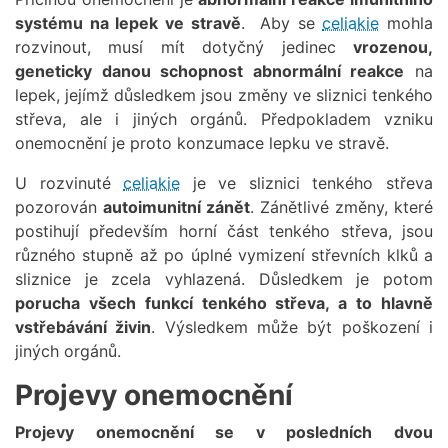
systému na lepek ve stravě
. Aby se
celiakie
mohla
rozvinout, musí mít dotyčný jedinec
vrozenou,
geneticky danou schopnost abnormální reakce
na
lepek, jejímž důsledkem jsou změny ve sliznici tenkého
střeva, ale i jiných orgánů. Předpokladem vzniku
onemocnění je proto konzumace lepku ve stravě.
U rozvinuté
celiakie
je ve sliznici tenkého střeva
pozorován
autoimunitní zánět
. Zánětlivé změny, které
postihují především horní část tenkého střeva, jsou
různého stupně až po úplné vymizení střevních klků a
sliznice je zcela vyhlazená. Důsledkem je potom
porucha všech funkcí tenkého střeva, a to hlavně
vstřebávání živin
. Výsledkem může být poškození i
jiných orgánů.
Projevy onemocnění
Projevy onemocnění se v posledních dvou