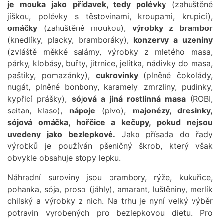
je mouka jako přídavek, tedy polévky
(zahuštěné
jíškou, polévky s těstovinami, kroupami, krupicí),
omáčky
(zahuštěné moukou),
výrobky z brambor
(knedlíky, placky, bramboráky),
konzervy a uzeniny
(zvláště měkké salámy, výrobky z mletého masa,
párky, klobásy, buřty, jitrnice, jelítka, nádivky do masa,
paštiky, pomazánky),
cukrovinky
(plněné čokolády,
nugát, plněné bonbony, karamely, zmrzliny, pudinky,
kypřicí prášky),
sójová a jiná rostlinná masa
(ROBI,
seitan, klaso),
nápoje
(pivo),
majonézy, dresinky,
sójová omáčka, hořčice a kečupy, pokud nejsou
uvedeny jako bezlepkové.
Jako přísada do řady
výrobků je používán pšeničný škrob, který však
obvykle obsahuje stopy lepku.
Náhradní suroviny jsou brambory, rýže, kukuřice,
pohanka, sója, proso (jáhly), amarant, luštěniny, merlík
chilský a výrobky z nich. Na trhu je nyní velký výběr
potravin vyrobených pro bezlepkovou dietu. Pro