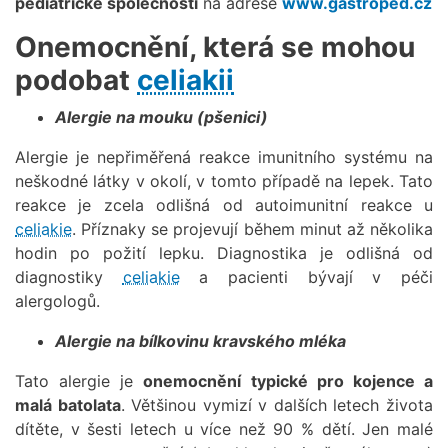
pediatrické společnosti
na adrese
www.gastroped.cz
Onemocnění, která se mohou
podobat
celiakii
Alergie na mouku (pšenici)
Alergie je nepřiměřená reakce imunitního systému na
neškodné látky v okolí, v tomto případě na lepek. Tato
reakce je zcela odlišná od autoimunitní reakce u
celiakie
. Příznaky se projevují během minut až několika
hodin po požití lepku. Diagnostika je odlišná od
diagnostiky
celiakie
a pacienti bývají v péči
alergologů.
Alergie na bílkovinu kravského mléka
Tato alergie je
onemocnění typické pro kojence a
malá batolata
. Většinou vymizí v dalších letech života
dítěte, v šesti letech u více než 90 % dětí. Jen malé