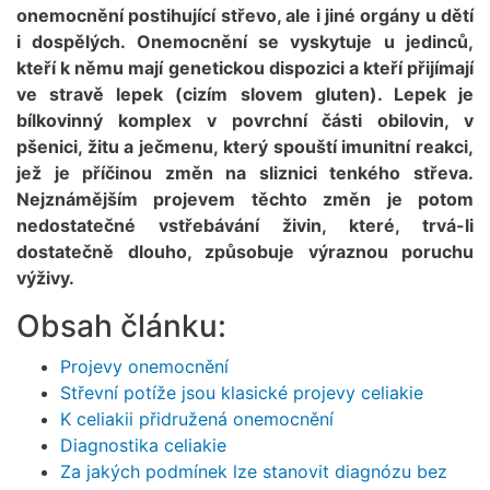
onemocnění postihující střevo, ale i jiné orgány u dětí
i dospělých. Onemocnění se vyskytuje u jedinců,
kteří k němu mají genetickou dispozici a kteří přijímají
ve stravě lepek (cizím slovem gluten). Lepek je
bílkovinný komplex v povrchní části obilovin, v
pšenici, žitu a ječmenu, který spouští imunitní reakci,
jež je příčinou změn na sliznici tenkého střeva.
Nejznámějším projevem těchto změn je potom
nedostatečné vstřebávání živin, které, trvá-li
dostatečně dlouho, způsobuje výraznou poruchu
výživy.
Obsah článku:
Projevy onemocnění
Střevní potíže jsou klasické projevy celiakie
K celiakii přidružená onemocnění
Diagnostika celiakie
Za jakých podmínek lze stanovit diagnózu bez