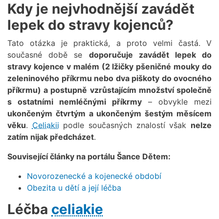
Kdy je nejvhodnější zavádět
lepek do stravy kojenců?
Tato otázka je praktická, a proto velmi častá. V
současné době se
doporučuje zavádět lepek do
stravy kojence v malém (2 lžičky pšeničné mouky do
zeleninového příkrmu nebo dva piškoty do ovocného
příkrmu) a postupně vzrůstajícím množství společně
s ostatními nemléčnými příkrmy
– obvykle mezi
ukončeným čtvrtým a ukončeným šestým měsícem
věku
.
Celiakii
podle současných znalostí však
nelze
zatím nijak předcházet
.
Související články na portálu Šance Dětem:
Novorozenecké a kojenecké období
Obezita u dětí a její léčba
Léčba
celiakie