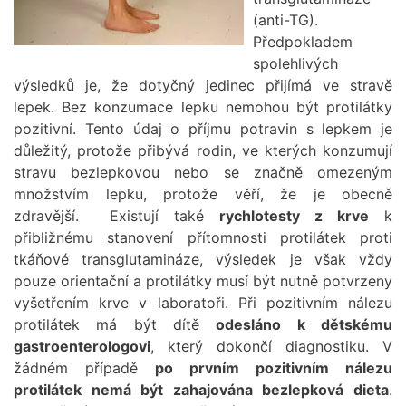
(anti-TG).
Předpokladem
spolehlivých
výsledků je, že dotyčný jedinec přijímá ve stravě
lepek. Bez konzumace lepku nemohou být protilátky
pozitivní. Tento údaj o příjmu potravin s lepkem je
důležitý, protože přibývá rodin, ve kterých konzumují
stravu bezlepkovou nebo se značně omezeným
množstvím lepku, protože věří, že je obecně
zdravější. Existují také
rychlotesty z krve
k
přibližnému stanovení přítomnosti protilátek proti
tkáňové transglutamináze, výsledek je však vždy
pouze orientační a protilátky musí být nutně potvrzeny
vyšetřením krve v laboratoři. Při pozitivním nálezu
protilátek má být dítě
odesláno k dětskému
gastroenterologovi
, který dokončí diagnostiku. V
žádném případě
po prvním pozitivním nálezu
protilátek nemá být zahajována bezlepková dieta
.