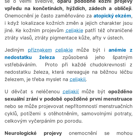
se o velmi svědivé,
oparu podobné kožní projevy
vpředu na končetinách, hýždích, zádech a obličeji
.
Onemocnění je často zaměňováno za
atopický ekzém
,
i když lokalizace kožních změn a jejich charakter jsou
jiné. Ke kožním projevům
celiakie
patří též ohraničené
ztráty vlasů, ztráty pigmentace kůže, afty v ústech.
Jediným
příznakem
celiakie
může být i
anémie z
nedostatku železa
způsobená jeho špatným
vstřebáváním. Proto při každé chudokrevnosti z
nedostatku železa, která nereaguje na běžnou léčbu
železem, je třeba myslet na
celiakii
.
U děvčat s neléčenou
celiakií
může být
opožděno
sexuální zrání v podobě opožděné první menstruace
nebo se může projevovat nepřítomností menstruačních
cyklů, potížemi s otěhotněním, samovolnými potraty,
celkovým vyčerpáním po porodu.
Neurologické projevy
onemocnění se mohou