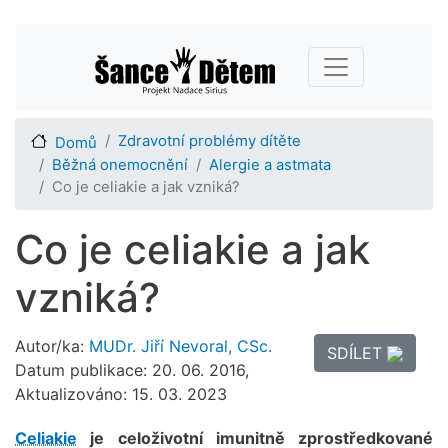
Přejít
Main navigation
k
hlavnímu
obsahu
Zdravotní problémy dítěte
Domů
Běžná onemocnění
Alergie a astmata
Co je celiakie a jak vzniká?
Co je celiakie a jak
vzniká?
Autor/ka:
MUDr. Jiří Nevoral, CSc.
SDÍLET
Datum publikace: 20. 06. 2016,
Aktualizováno: 15. 03. 2023
Celiakie
je celoživotní imunitně zprostředkované