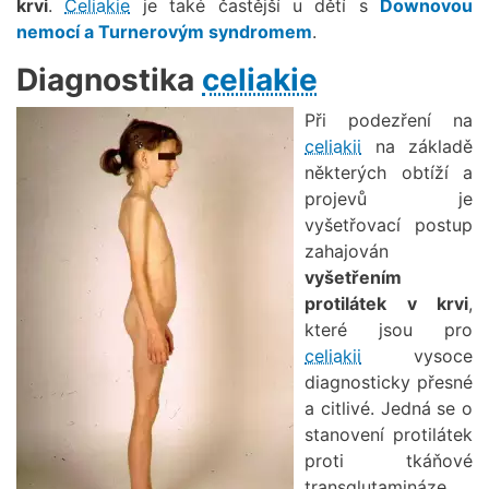
krvi
.
Celiakie
je také častější u dětí s
Downovou
nemocí a Turnerovým syndromem
.
Diagnostika
celiakie
Obrázek
Při podezření na
celiakii
na základě
některých obtíží a
projevů je
vyšetřovací postup
zahajován
vyšetřením
protilátek v krvi
,
které jsou pro
celiakii
vysoce
diagnosticky přesné
a citlivé. Jedná se o
stanovení protilátek
proti tkáňové
transglutamináze