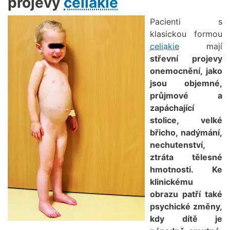
projevy
celiakie
Obrázek
Pacienti s
klasickou formou
celiakie
mají
střevní projevy
onemocnění, jako
jsou objemné,
průjmové a
zapáchající
stolice, velké
břicho, nadýmání,
nechutenství,
ztráta tělesné
hmotnosti. Ke
klinickému
obrazu patří také
psychické změny,
kdy dítě je