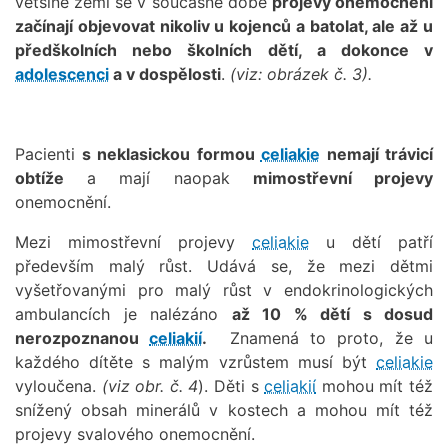
většině zemí se v současné době
projevy onemocnění
začínají objevovat nikoliv u kojenců a batolat, ale až u
předškolních nebo školních dětí, a dokonce v
adolescenci
a v dospělosti
.
(viz: obrázek č. 3).
Pacienti
s neklasickou formou
celiakie
nemají trávicí
obtíže
a mají naopak
mimostřevní projevy
onemocnění.
Mezi mimostřevní projevy
celiakie
u dětí patří
především malý růst. Udává se, že mezi dětmi
vyšetřovanými pro malý růst v endokrinologických
ambulancích je nalézáno
až 10 % dětí s dosud
nerozpoznanou
celiakií
.
Znamená to proto, že u
každého dítěte s malým vzrůstem musí být
celiakie
vyloučena.
(viz obr. č. 4
). Děti s
celiakií
mohou mít též
snížený obsah minerálů v kostech a mohou mít též
projevy svalového onemocnění.