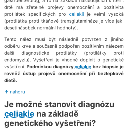
gastroenterolog, a to na základě následujících kritérií:
dítě má zřetelné projevy onemocnění a pozitivita
protilátek specifických pro
celiakii
je velmi vysoká
(protilátka proti tkáňové transglutamináze je více jak
desetinásobek normální hodnoty).
Tento nález musí být následně potvrzen z jiného
odběru krve a současně podpořen pozitivním nálezem
další diagnostické protilátky (protilátky proti
endomyziu). Vyšetření je vhodné doplnit o genetické
vyšetření.
Podmínkou diagnózy
celiakie
bez biopsie je
rovněž ústup projevů onemocnění při bezlepkové
dietě.
↑ nahoru
Je možné stanovit diagnózu
celiakie
na základě
genetického vyšetření?