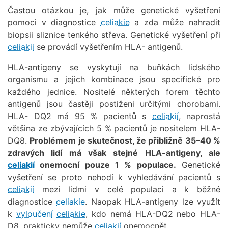
Častou otázkou je, jak může genetické vyšetření
pomoci v diagnostice
celiakie
a zda může nahradit
biopsii sliznice tenkého střeva. Genetické vyšetření při
celiakii
se provádí vyšetřením HLA- antigenů.
HLA-antigeny se vyskytují na buňkách lidského
organismu a jejich kombinace jsou specifické pro
každého jednice. Nositelé některých forem těchto
antigenů jsou častěji postiženi určitými chorobami.
HLA- DQ2 má 95 % pacientů s
celiakií
, naprostá
většina ze zbývajících 5 % pacientů je nositelem HLA-
DQ8.
Problémem je skutečnost, že přibližně 35–40 %
zdravých lidí má však stejné HLA-antigeny, ale
celiakií
onemocní pouze 1 % populace.
Genetické
vyšetření se proto nehodí k vyhledávání pacientů s
celiakií
mezi lidmi v celé populaci a k běžné
diagnostice
celiakie
. Naopak HLA-antigeny lze využít
k
vyloučení
celiakie
, kdo nemá HLA-DQ2 nebo HLA-
D8, prakticky nemůže
celiakií
onemocnět.