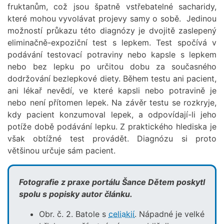
fruktanům, což jsou špatně vstřebatelné sacharidy,
které mohou vyvolávat projevy samy o sobě. Jedinou
možností průkazu této diagnózy je dvojitě zaslepený
eliminačně-expoziční test s lepkem. Test spočívá v
podávání testovací potraviny nebo kapsle s lepkem
nebo bez lepku po určitou dobu za současného
dodržování bezlepkové diety. Během testu ani pacient,
ani lékař nevědí, ve které kapsli nebo potravině je
nebo není přítomen lepek. Na závěr testu se rozkryje,
kdy pacient konzumoval lepek, a odpovídají-li jeho
potíže době podávání lepku. Z praktického hlediska je
však obtížné test provádět. Diagnózu si proto
většinou určuje sám pacient.
Fotografie z praxe portálu Šance Dětem poskytl
spolu s popisky autor článku.
Obr. č. 2. Batole s
celiakií
. Nápadné je velké