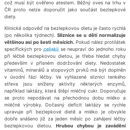
což musí být ověřeno atestem. Běžný oves na trhu v
ČR proto nelze doporučit jako součást bezlepkové
diety.
Klinická odpověď na bezlepkovou dietu je často rychlá
(po několika týdnech).
Sliznice se u dětí normalizuje
většinou asi po šesti měsících.
Pokud nález protilátek
specifických pro
celiakii
se neupraví do jednoho roku
při léčbě bezlepkovou dietou, je třeba hledat chyby
především v přísném dodržování diety. Nedostatek
vitaminů, minerálů a stopových prvků má být doplněn
v úvodní fázi léčby. Ve vyhlazené sliznici tenkého
střeva jsou sníženy aktivity některých enzymů,
například laktázy, která štěpí mléčný cukr. Doporučuje
se proto nepodávat na přechodnou dobu mléko a
mléčné výrobky. Dočasný deficit laktázy se rychle
upravuje při bezlepkové dietě a mléko je obvykle
dobře snášeno již za jeden měsíc po zahájení léčby
bezlepkovou dietou.
Hrubou chybou je zavádění