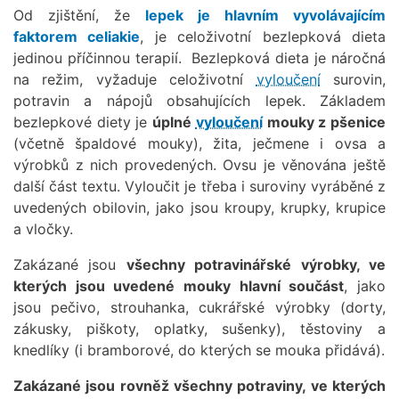
Od zjištění, že
lepek je hlavním vyvolávajícím
faktorem celiakie
, je celoživotní bezlepková dieta
jedinou příčinnou terapií. Bezlepková dieta je náročná
na režim, vyžaduje celoživotní
vyloučení
surovin,
potravin a nápojů obsahujících lepek. Základem
bezlepkové diety je
úplné
vyloučení
mouky z pšenice
(včetně špaldové mouky), žita, ječmene i ovsa a
výrobků z nich provedených. Ovsu je věnována ještě
další část textu. Vyloučit je třeba i suroviny vyráběné z
uvedených obilovin, jako jsou kroupy, krupky, krupice
a vločky.
Zakázané jsou
všechny potravinářské výrobky, ve
kterých jsou uvedené mouky hlavní součást
, jako
jsou pečivo, strouhanka, cukrářské výrobky (dorty,
zákusky, piškoty, oplatky, sušenky), těstoviny a
knedlíky (i bramborové, do kterých se mouka přidává).
Zakázané jsou rovněž všechny potraviny, ve kterých