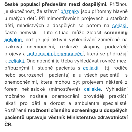
české populaci především mezi dospělými
. Příčinou
je skutečnost, že střevní
příznaky
jsou přítomny hlavně
u malých dětí. Při mimostřevních projevech u starších
dětí, mladistvých a dospělých se potom na
celiakii
často nemyslí. Tuto situaci může zlepšit
screening
celiakie
, což je její aktivní vyhledávání zaměřené na
riziková onemocnění, rizikové skupiny, podezřelé
projevy a
autoimunitní onemocnění
, která se přidružují
k
celiakii
. Onemocnění je třeba vyhledávat rovněž mezi
příbuznými I. stupně pacienta s
celiakií
(tj. rodiče
nebo sourozenci pacienta) a u všech pacientů s
onemocněními, která mohou být projevem některé z
forem neklasické (mimostřevní)
celiakie
. Vyhledání
možného nositele onemocnění provádějí praktičtí
lékaři pro děti a dorost a ambulantní specialisté.
Rozšířené
možnosti cíleného screeningu u dospělých
pacientů upravuje věstník Ministerstva zdravotnictví
ČR.