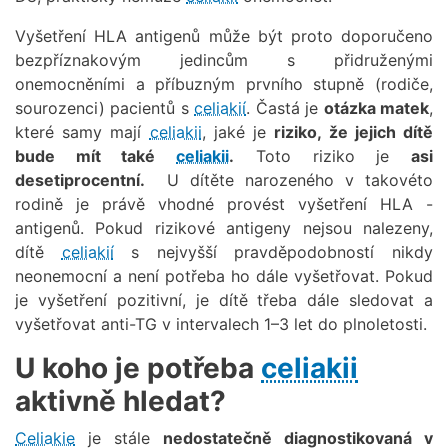
Vyšetření HLA antigenů může být proto doporučeno
bezpříznakovým jedincům s přidruženými
onemocněními a příbuzným prvního stupně (rodiče,
sourozenci) pacientů s
celiakií
. Častá je
otázka matek
,
které samy mají
celiakii
, jaké je
riziko, že jejich dítě
bude mít také
celiakii
.
Toto riziko je
asi
desetiprocentní.
U dítěte narozeného v takovéto
rodině je právě vhodné provést vyšetření HLA -
antigenů. Pokud rizikové antigeny nejsou nalezeny,
dítě
celiakií
s nejvyšší pravděpodobností nikdy
neonemocní a není potřeba ho dále vyšetřovat. Pokud
je vyšetření pozitivní, je dítě třeba dále sledovat a
vyšetřovat anti-TG v intervalech 1–3 let do plnoletosti.
U koho je potřeba
celiakii
aktivně hledat?
Celiakie
je stále
nedostatečně diagnostikovaná v