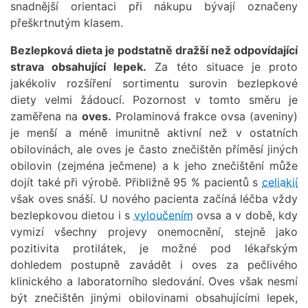
snadnější orientaci při nákupu bývají označeny
přeškrtnutým klasem.
Bezlepková dieta je podstatně dražší než odpovídající
strava obsahující lepek.
Za této situace je proto
jakékoliv rozšíření sortimentu surovin bezlepkové
diety velmi žádoucí. Pozornost v tomto směru je
zaměřena na
oves.
Prolaminová frakce ovsa (aveniny)
je menší a méně imunitně aktivní než v ostatních
obilovinách, ale oves je často znečištěn příměsí jiných
obilovin (zejména ječmene) a k jeho znečištění může
dojít také při výrobě. Přibližně 95 % pacientů s
celiakií
však oves snáší. U nového pacienta začíná léčba vždy
bezlepkovou dietou i s
vyloučením
ovsa a v době, kdy
vymizí všechny projevy onemocnění, stejně jako
pozitivita protilátek, je možné pod lékařským
dohledem postupně zavádět i oves za pečlivého
klinického a laboratorního sledování. Oves však nesmí
být znečištěn jinými obilovinami obsahujícími lepek,