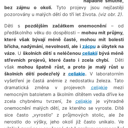
nápadně smutné,
bez zájmu o okolí.
Tyto projevy jsou nejčastěji
pozorovány u malých dětí do tří let života.
(viz obr. 2)
.
Děti s
pozdějším začátkem onemocnění
– od
předškolního věku do dospělosti –
mohou mít průjmy,
které však bývají méně časté, mohou mít bolesti
břicha, nadýmání, nevolnosti, ale i
zácpu
a úbytek na
váze
. U
školních dětí s neléčenou
celiakií
bývá méně
střevních projevů, které často i zcela chybí.
Děti
však
mohou špatně růst, a proto je malý růst u
školních dětí podezřelý z
celiakie
.
V laboratorním
vyšetření je častá anémie z nedostatku železa. Tato
dramatická změna v projevech
celiakie
mezi
nemocným batoletem a školním dítětem vedla dříve ke
zcela chybnému tvrzení, že
celiakie
je výhradně
onemocnění malých dětí, ze kterého se vyroste. Dítě
sice často „vyrostlo“ z průjmových stolic, ale že
nerostlo do výšky, jeho okolí již často unikalo. Ve