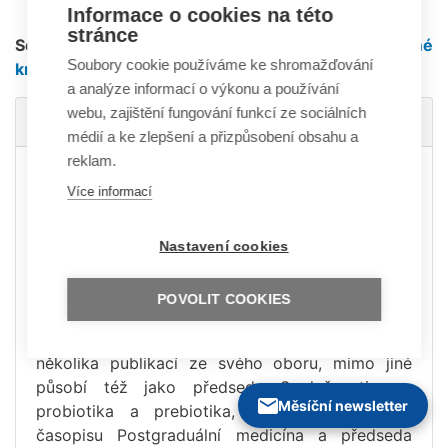
Informace o cookies na této
stránce
Související literaturu najdete v naší
Odborné
Soubory cookie používáme ke shromažďování
knihovně
.
a analýze informací o výkonu a používání
webu, zajištění fungování funkcí ze sociálních
Autor/ka
médií a ke zlepšení a přizpůsobení obsahu a
reklam.
MUDr. Jiří Nevoral, CSc.
Více informací
V roce 2005 získal profesuru v oboru dětské
pediatrie. Věnuje se pediatrické
Nastavení cookies
gastroenterologii, hepatologii a výživě, nyní se
především zabývá dětskou gastroenterologií na
POVOLIT COOKIES
Pediatrické klinice 2. Lékařské fakulty UK a
Fakultní nemocnici Motol. Je také autorem
několika publikací ze svého oboru, mimo jiné
působí též jako předseda Společnosti pro
Měsíční newsletter
probiotika a prebiotika, člen redakční rady
časopisu Postgraduální medicína a předseda