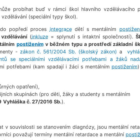
ůže probíhat buď v rámci škol hlavního vzdělávacího 
vzdělávání (speciální typy škol).
 do popředí proces
integrace
dětí s mentálním
postiže
 vzdělávání
(
inkluze
= splynutí s intaktní společností).
Š
tálním
postižením
v běžném typu a prostředí základní šk
umenty -
zákon č. 561/2004 Sb. (školský zákon)
a
vyhlá
ntů se speciálními vzdělávacími potřebami a žáků nad
ími potřebami (kam spadají i žáci s mentálním
postižením
ůrných opatření),
dijních skupinách (pro děti, žáky a studenty s mentálním
9
Vyhláška č. 27/2016 Sb.
).
t v souvislosti se stanovením diagnózy, jsou mentální reta
níci považují termíny mentální retardace a mentální
postiž