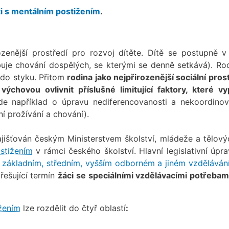
ti s mentálním postižením
.
zenější prostředí pro rozvoj dítěte. Dítě se postupně v
uje chování dospělých, se kterými se denně setkává). Rod
í do styku. Přitom
rodina jako nejpřirozenější sociální pros
hovou ovlivnit příslušné limitující faktory, které vyp
de například o úpravu nediferencovanosti a nekoordinov
ní prožívání a chování).
ajišťován českým Ministerstvem školství, mládeže a tělový
stižením
v rámci českého školství. Hlavní legislativní úpra
 základním, středním, vyšším odborném a jiném vzděláván
řešující termín
žáci se speciálními vzdělávacími potřebam
žením
lze rozdělit do čtyř oblastí
: