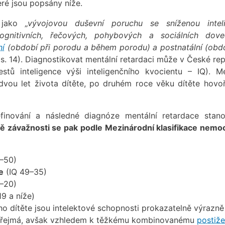
teré jsou popsány níže.
 jako
„vývojovou duševní poruchu se sníženou inteli
ognitivních, řečových, pohybových a sociálních dove
ní
(období při porodu a během porodu) a postnatální (obd
 s. 14). Diagnostikovat mentální retardaci může v České re
tů inteligence výši inteligenčního kvocientu – IQ). Me
vou let života dítěte, po druhém roce věku dítěte hovo
inování a následné diagnóze mentální retardace stan
ě závažnosti se pak podle Mezinárodní klasifikace nemoc
–50)
e
(IQ 49–35)
–20)
19 a níže)
o dítěte jsou intelektové schopnosti prokazatelně výrazně
ěj zřejmá, avšak vzhledem k těžkému kombinovanému
postiže