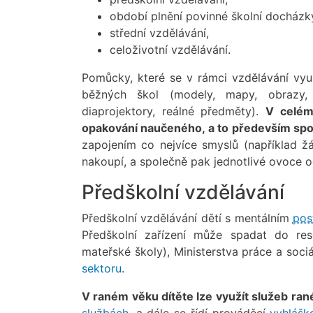
období plnění povinné školní docházk
střední vzdělávání,
celoživotní vzdělávání.
Pomůcky, které se v rámci vzdělávání vyu
běžných škol (modely, mapy, obrazy, 
diaprojektory, reálné předměty).
V celém
opakování naučeného, a to především spoj
zapojením co nejvíce smyslů (například ž
nakoupí, a společně pak jednotlivé ovoce o
Předškolní vzdělávání
Předškolní vzdělávání dětí s mentálním
pos
Předškolní zařízení může spadat do reso
mateřské školy), Ministerstva práce a sociá
sektoru
.
V raném věku dítěte lze využít služeb ran
službách
, a dále se řídí prováděcí
vyhlášk