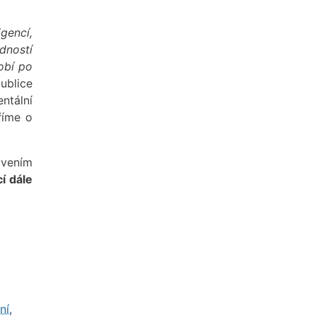
gencí,
dností
obí po
publice
ntální
říme o
ovením
í dále
ní
,