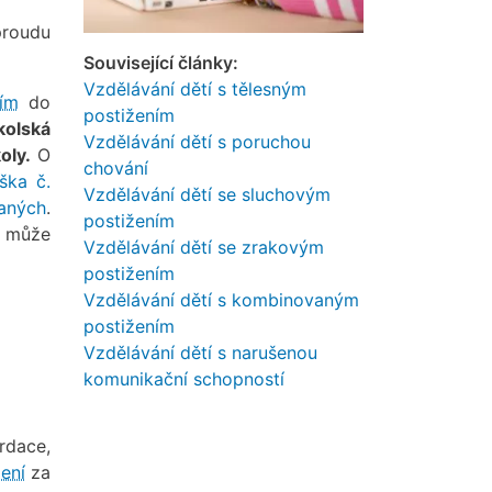
proudu
Související články:
Vzdělávání dětí s tělesným
ním
do
postižením
kolská
Vzdělávání dětí s poruchou
oly.
O
chování
ška č.
Vzdělávání dětí se sluchovým
aných
.
postižením
) může
Vzdělávání dětí se zrakovým
postižením
Vzdělávání dětí s kombinovaným
postižením
Vzdělávání dětí s narušenou
komunikační schopností
rdace,
ení
za