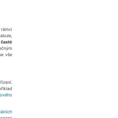
 rámci
abule,
 časté
lečným
se vše
ízení.
říklad
kového
álních
azena