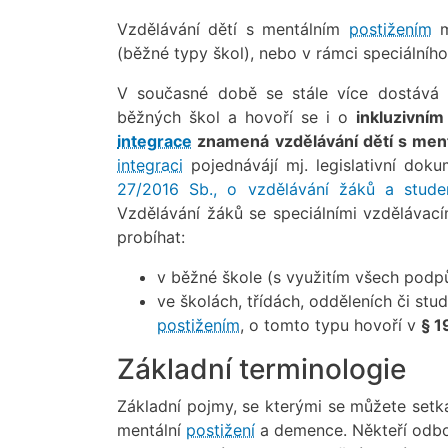
Vzdělávání dětí s mentálním
postižením
m
(běžné typy škol), nebo v rámci speciálního 
V současné době se stále více dostává
běžných škol a hovoří se i o
inkluzivním
integrace
znamená vzdělávání dětí s men
integraci
pojednávájí mj. legislativní dok
27/2016 Sb., o vzdělávání žáků a stude
Vzdělávání žáků se speciálními vzdělávac
probíhat:
v běžné škole (s využitím všech podp
ve školách, třídách, odděleních či stu
postižením
, o tomto typu hovoří v
§ 1
Základní terminologie
Základní pojmy, se kterými se můžete setka
mentální
postižení
a demence. Někteří odbor