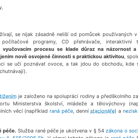
y,
žívají, se nijak zásadně neliší od pomůcek používaných v
počítačové programy, CD přehrávače, interaktivní t
 vyučovacím procesu se klade důraz na názornost a
ením nově osvojené činnosti s praktickou aktivitou
, spo
áci se učí poznávat ovoce, a tak jdou do obchodu, kde 
chutnávají).
tižením
je založeno na spolupráci rodiny a předškolního zař
rtu Ministerstva školství, mládeže a tělovýchovy (nap
lních věcí (například
raná péče
, denní
stacionáře
) a
nezis
é péče.
Služba rané péče je ukotvena v § 54
zákona o soci
ou č. 505/2006 Sb
. V rámci tohoto zákona je
raná péče
ř