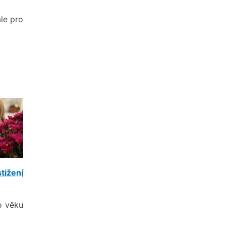
ale pro
tižení
o věku