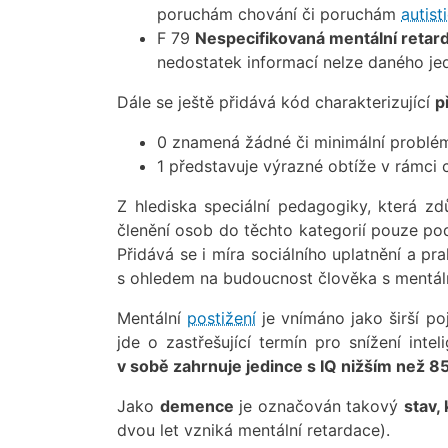
poruchám chování či poruchám
autist
F 79
Nespecifikovaná mentální retar
nedostatek informací nelze daného jed
Dále se ještě přidává kód charakterizující
p
0 znamená žádné či minimální problém
1 představuje výrazné obtíže v rámci c
Z hlediska speciální pedagogiky, která zdů
členění osob do těchto kategorií pouze po
Přidává se i míra sociálního uplatnění a p
s ohledem na budoucnost člověka s mentá
Mentální
postižení
je vnímáno jako širší p
jde o zastřešující termín pro snížení int
v sobě zahrnuje jedince s IQ nižším než 85
Jako
demence
je označován takový
stav,
dvou let vzniká mentální retardace).