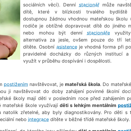
sociálních věcí). Denní
stacionář
může navště
dítě, které v blízkosti trvalého bydlišt
dostupnou žádnou vhodnou mateřskou školu 
rodiče je obtížné dopravovat dítě do jiného m
nebo mohou být denní
stacionáře
využity
alternativa za jesle, ovšem pouze do tří le
dítěte. Osobní
asistence
je vhodná forma při p
pravidelné docházky do různých institucí a 
využít v průběhu dospívání i dospělosti.
ím
postižením
navštěvovat, je
mateřská škola
. Do mateřské
hou ji navštěvovat do doby zahájení povinné školní doc
teřské školy mají děti v posledním roce před zahájením p
é mateřské škole využívají
děti s lehkým mentálním
posti
natolik zřetelné, aby byly diagnostikovány. Pro děti s 
peciální nebo
integrace
dítěte v běžné třídě mateřské školy.
zařízení, do kterého jsou přijímány
děti s mentálním
posti