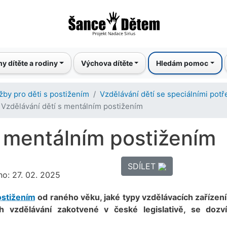
Přejít
k
hlavnímu
obsahu
y dítěte a rodiny
Výchova dítěte
Hledám pomoc
žby pro děti s postižením
Vzdělávání dětí se speciálními pot
Vzdělávání dětí s mentálním postižením
s mentálním postižením
SDÍLET
no: 27. 02. 2025
ostižením
od raného věku, jaké typy vzdělávacích zařízení
ch vzdělávání zakotvené v české legislativě, se dozv