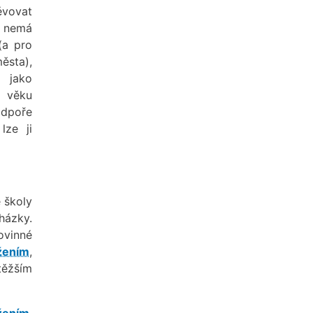
vovat
ě nemá
(a pro
ěsta),
 jako
t věku
odpoře
lze ji
 školy
házky.
ovinné
žením
,
těžším
žením
.