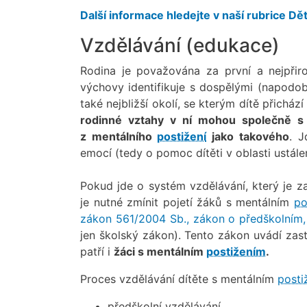
Další informace hledejte v naší rubrice Dě
Vzdělávání (edukace)
Rodina je považována za první a nejpřiro
výchovy identifikuje s dospělými (napodob
také nejbližší okolí, se kterým dítě přicház
rodinné vztahy v ní mohou společně s výc
z mentálního
postižení
jako takového
. J
emocí (tedy o pomoc dítěti v oblasti ustále
Pokud jde o systém vzdělávání, který je z
je nutné zmínit pojetí žáků s mentálním
po
zákon 561/2004 Sb., zákon o předškolním,
jen školský zákon). Tento zákon uvádí zast
patří i
žáci s mentálním
postižením
.
Proces vzdělávání dítěte s mentálním
posti
předškolní vzdělávání,