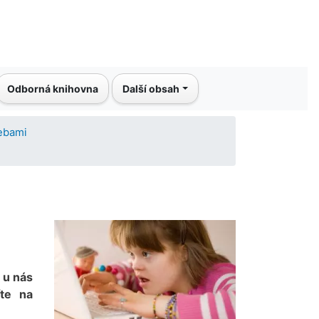
Odborná knihovna
Další obsah
řebami
 u nás
íte na