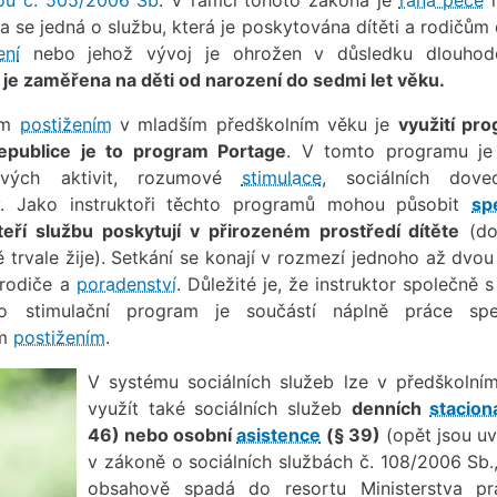
a se jedná o službu, která je poskytována dítěti a rodičům 
ení
nebo jehož vývoj je ohrožen v důsledku dlouhod
je zaměřena na děti od narození do sedmi let věku.
ním
postižením
v mladším předškolním věku je
využití pr
publice je to program Portage
. V tomto programu je
ových aktivit, rozumové
stimulace
, sociálních doved
y. Jako instruktoři těchto programů mohou působit
spe
kteří službu poskytují v přirozeném prostředí dítěte
(do
ě trvale žije). Setkání se konají v rozmezí jednoho až dvo
 rodiče a
poradenství
. Důležité je, že instruktor společně s
to stimulační program je součástí náplně práce spe
ím
postižením
.
V systému sociálních služeb lze v předškolní
využít také sociálních služeb
denních
stacion
46) nebo osobní
asistence
(§ 39)
(opět jsou u
v zákoně o sociálních službách č. 108/2006 Sb.,
obsahově spadá do resortu Ministerstva p