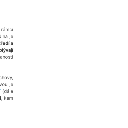
 rámci
ina je
tředí a
lývají
anosti
chovy,
vou je
í
(dále
i
, kam