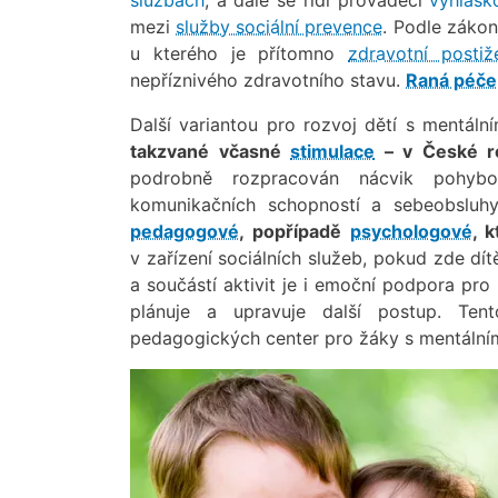
mezi
služby sociální prevence
. Podle zákon
u kterého je přítomno
zdravotní postiž
nepříznivého zdravotního stavu.
Raná péče
Další variantou pro rozvoj dětí s mentál
takzvané včasné
stimulace
– v České re
podrobně rozpracován nácvik pohyb
komunikačních schopností a sebeobsluh
pedagogové
, popřípadě
psychologové
, 
v zařízení sociálních služeb, pokud zde dít
a součástí aktivit je i emoční podpora pro
plánuje a upravuje další postup. Ten
pedagogických center pro žáky s mentáln
Obrázek