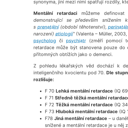
synonyma, jiní mezi nimi spatřují rozdíly, k
Mentální retardaci
můžeme definovat
demonstrující se především snížením k
s
prenatální
(období těhotenství),
perinatál
narození)
etiologií
“
(Valenta – Müller, 2003,
psycholog
či
psychiatr
(změří pomocí tes
retardace může být stanovena pouze do d
přítomných obtížích jako o demenci.
Z pohledu lékařských věd dochází k def
inteligenčního kvocientu pod 70.
Dle stupn
rozlišuje:
F 70
Lehká mentální retardace
(IQ 69
F 71
Středně těžká mentální retardac
F 72
Těžká mentální retardace
(IQ 34
F 73
Hluboká mentální retardace
(IQ 
F78
Jiná mentální retardace
– u danéh
snížené a mentální retardace je u n