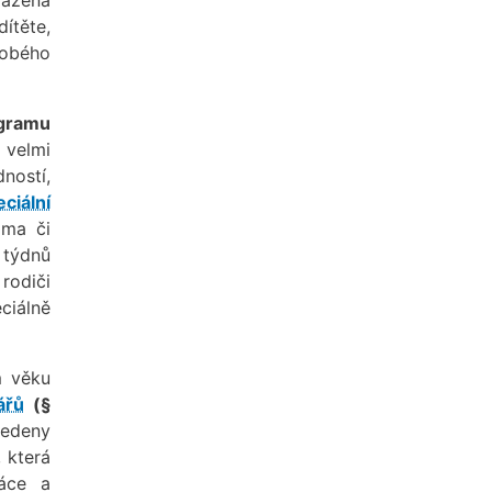
dítěte,
obého
ogramu
 velmi
ností,
ciální
ma či
u týdnů
 rodiči
ciálně
m věku
ářů
(§
vedeny
 která
ráce a