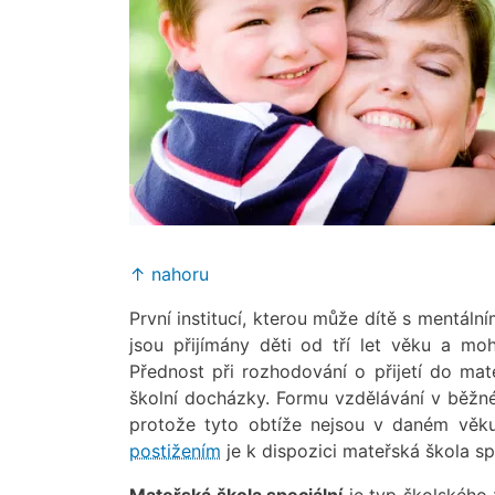
↑ nahoru
První institucí, kterou může dítě s mentáln
jsou přijímány děti od tří let věku a mo
Přednost při rozhodování o přijetí do ma
školní docházky. Formu vzdělávání v běžn
protože tyto obtíže nejsou v daném věku 
postižením
je k dispozici mateřská škola s
Mateřská škola speciální
je typ školského 