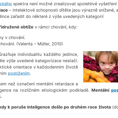
ického
spektra není možné zrealizovat spolehlivé vyšetření
dace
– intelektové schopnosti dítěte jsou výrazně snížené, 
ince zařadit do některé z výše uvedených kategorií
řidružené obtíže
v rámci chování, kdy:
y v chování.
hování. (Valenta – Müller, 2010)
razňuje individualitu každého jedince,
dle výše uvedené kategorizace nestačí.
raktické orientace v každodenním životě
lním
postižením
.
ojem než označení mentální retardace a
eligence na rozličném etiologickém podkladě.
Mentální
pos
.
 kdy k poruše inteligence došlo po druhém roce života
(d