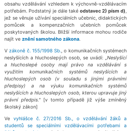
obsahu vzdělávání vzhledem k výchovně-vzdělávacím
potřebám. Podstatný je dále také
odstavec 2) písm d)
,
jež se věnuje užívání speciálních učebnic, didaktických
pomůcek a kompenzačních učebních pomůcek
poskytovaných školou. Bližší informace mohou rodiče
najít ve
znění samotného zákona
.
V
zákoně č. 155/1998 Sb.
, o komunikačních systémech
neslyšících a hluchoslepých osob, se uvádí:
„Neslyšící
a hluchoslepé osoby mají právo na vzdělávání s
využitím komunikačních systémů neslyšících a
hluchoslepých osob (v souladu s jinými právními
předpisy) a na výuku komunikačních systémů
neslyšících a hluchoslepých osob, kterou upravuje jiný
právní předpis."
[v tomto případě již výše zmíněný
školský zákon]
Ve
vyhlášce č. 27/2016 Sb., o vzdělávání žáků a
studentů se speciálními vzdělávacími potřebami a