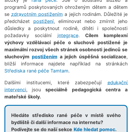
programů poskytovaných ohroženým dětem a dětem
se
zdravotním postižením
a jejich rodinám. Důležité je
předcházet
postižení
, eliminovat nebo zmírnit jeho
důsledky a poskytnout rodině, dítěti i společnosti
požadavky sociální
integrace
.
Cílem komplexní
výchovy vzdělávací péče o sluchově postižené je
maximální rozvoj všech stránek osobnosti jedinců se
sluchovým
postižením
a jejich úspěšná socializace
,
bližší informace najdete například na stránkách
Střediska rané péče Tamtam
.
Dalšími institucemi, které zabezpečují
edukační
intervenci
, jsou
speciálně pedagogická centra
a
mateřské školy.
Hledáte středisko rané péče v místě svého
bydliště či další informace na internetu?
Podívejte se do naší sekce
Kde hledat pomoc
.