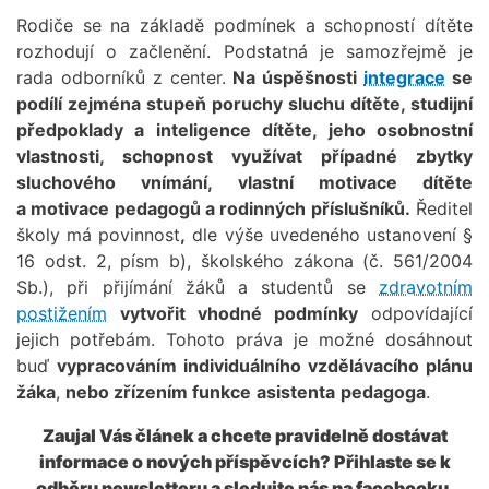
Rodiče se na základě podmínek a schopností dítěte
rozhodují o začlenění. Podstatná je samozřejmě je
rada odborníků z center.
Na úspěšnosti
integrace
se
podílí zejména stupeň poruchy sluchu dítěte, studijní
předpoklady a inteligence dítěte, jeho osobnostní
vlastnosti, schopnost využívat případné zbytky
sluchového vnímání, vlastní motivace dítěte
a motivace pedagogů a rodinných příslušníků.
Ředitel
školy má povinnost
,
dle výše uvedeného ustanovení §
16 odst. 2, písm b), školského zákona (č. 561/2004
Sb.), při přijímání žáků a studentů se
zdravotním
postižením
vytvořit vhodné podmínky
odpovídající
jejich potřebám. Tohoto práva je možné dosáhnout
buď
vypracováním individuálního vzdělávacího plánu
žáka
,
nebo zřízením funkce
asistenta
pedagoga
.
Zaujal Vás článek a chcete pravidelně dostávat
informace o nových příspěvcích? Přihlaste se k
odběru newsletteru a sledujte nás na facebooku.