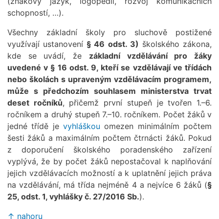
(znakový jazyk, logopedii, rozvoj komunikačních
schopností, …).
Všechny základní školy pro sluchově postižené
využívají ustanovení
§ 46 odst. 3)
školského zákona,
kde se uvádí, že
základní vzdělávání pro žáky
uvedené v § 16 odst. 9, kteří se vzdělávají ve třídách
nebo školách s upraveným vzdělávacím programem,
může s předchozím souhlasem ministerstva trvat
deset ročníků
, přičemž první stupeň je tvořen 1.–6.
ročníkem a druhý stupeň 7.–10. ročníkem. Počet žáků v
jedné třídě je
vyhláškou
omezen minimálním počtem
šesti žáků a maximálním počtem čtrnácti žáků. Pokud
z doporučení školského poradenského zařízení
vyplývá, že by počet žáků nepostačoval k naplňování
jejich vzdělávacích možností a k uplatnění jejich práva
na vzdělávání, má třída nejméně 4 a nejvíce 6 žáků (
§
25, odst. 1, vyhlášky č. 27/2016 Sb.
).
↑ nahoru