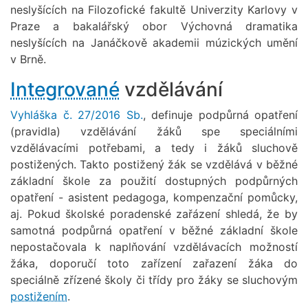
neslyšících na Filozofické fakultě Univerzity Karlovy v
Praze a bakalářský obor Výchovná dramatika
neslyšících na Janáčkově akademii múzických umění
v Brně.
Integrované
vzdělávání
Vyhláška č. 27/2016 Sb.
, definuje podpůrná opatření
(pravidla) vzdělávání žáků spe speciálními
vzdělávacími potřebami, a tedy i žáků sluchově
postižených. Takto postižený žák se vzdělává v běžné
základní škole za použití dostupných podpůrných
opatření - asistent pedagoga, kompenzační pomůcky,
aj. Pokud školské poradenské zařázení shledá, že by
samotná podpůrná opatření v běžné základní škole
nepostačovala k naplňování vzdělávacích možností
žáka, doporučí toto zařízení zařazení žáka do
speciálně zřízené školy či třídy pro žáky se sluchovým
postižením
.