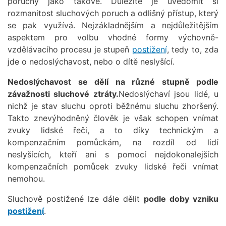
poruchy jako takové. Důležité je uvědomit si
rozmanitost sluchových poruch a odlišný přístup, který
se pak využívá. Nejzákladnějším a nejdůležitějším
aspektem pro volbu vhodné formy výchovně-
vzdělávacího procesu je stupeň
postižení
, tedy to, zda
jde o nedoslýchavost, nebo o dítě neslyšící.
Nedoslýchavost se dělí na různé stupně podle
závažnosti sluchové ztráty.
Nedoslýchaví jsou lidé, u
nichž je stav sluchu oproti běžnému sluchu zhoršený.
Takto znevýhodněný člověk je však schopen vnímat
zvuky lidské řeči, a to díky technickým a
kompenzačním pomůckám, na rozdíl od lidí
neslyšících, kteří ani s pomocí nejdokonalejších
kompenzačních pomůcek zvuky lidské řeči vnímat
nemohou.
Sluchově postižené lze dále dělit
podle doby vzniku
postižení
.