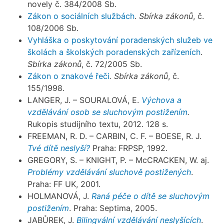
novely č. 384/2008 Sb.
Zákon o sociálních službách
.
Sbírka zákonů
, č.
108/2006 Sb.
Vyhláška o poskytování poradenských služeb ve
školách a školských poradenských zařízeních
.
Sbírka zákonů
, č. 72/2005 Sb.
Zákon o znakové řeči
. Sbírka zákonů
, č.
155/1998.
LANGER, J. – SOURALOVÁ, E.
Výchova a
vzdělávání osob se sluchovým postižením
.
Rukopis studijního textu, 2012. 128 s.
FREEMAN, R. D. – CARBIN, C. F. – BOESE, R. J.
Tvé dítě neslyší?
Praha: FRPSP, 1992.
GREGORY, S. – KNIGHT, P. – McCRACKEN, W. aj.
Problémy vzdělávání sluchově postižených
.
Praha: FF UK, 2001.
HOLMANOVÁ, J.
Raná péče o dítě se sluchovým
postižením
. Praha: Septima, 2005.
JABŮREK, J.
Bilingvální vzdělávání neslyšících
.