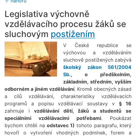
↑ nahoru
Legislativa výchovně
vzdělávacího procesu žáků se
sluchovým
postižením
V České republice se
výchovou a vzděláváním
sluchově postižených zabývá
školský zákon 561/2004
Sb.
, o předškolním,
základním, středním, vyšším
odborném a jiném vzdělávání
. Kromě obecných zásad
a cílů vzdělávání, charakteristiky vzdělávacích
programů a popisu vzdělávací soustavy v
§ 16
zahrnuje i
vzdělávání dětí, žáků a studentů se
speciálními vzdělávacími potřebami
. Poukázat
bychom chtěli na
odstavec 1)
tohoto paragrafu, který
hovoří o vytvoření vhodných podmínek, forem a