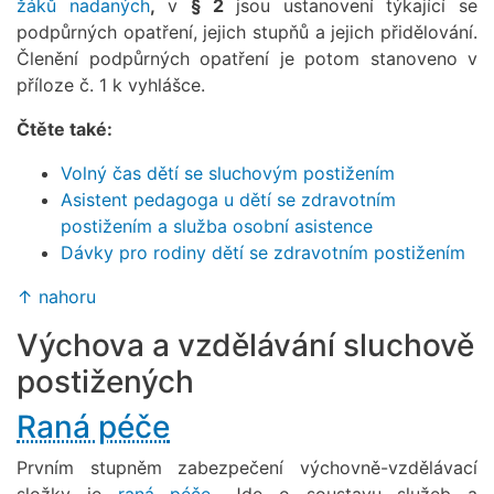
žáků nadaných
,
v
§ 2
jsou ustanovení týkající se
podpůrných opatření, jejich stupňů a jejich přidělování.
Členění podpůrných opatření je potom stanoveno v
příloze č. 1 k vyhlášce.
Čtěte také:
Volný čas dětí se sluchovým postižením
Asistent pedagoga u dětí se zdravotním
postižením a služba osobní asistence
Dávky pro rodiny dětí se zdravotním postižením
↑ nahoru
Výchova a vzdělávání sluchově
postižených
Raná péče
Prvním stupněm zabezpečení výchovně-vzdělávací
složky je
raná péče
. Jde o soustavu služeb a