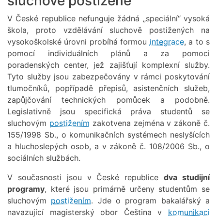
sluchově postižené
V České republice nefunguje žádná „speciální“ vysoká
škola, proto vzdělávání sluchově postižených na
vysokoškolské úrovni probíhá formou
integrace
, a to s
pomocí individuálních plánů a za pomoci
poradenských center, jež zajišťují komplexní služby.
Tyto služby jsou zabezpečovány v rámci poskytování
tlumočníků, popřípadě přepisů, asistenčních služeb,
zapůjčování technických pomůcek a podobně.
Legislativně jsou specifická práva studentů se
sluchovým
postižením
zakotvena zejména v zákoně č.
155/1998 Sb., o komunikačních systémech neslyšících
a hluchoslepých osob, a v zákoně č. 108/2006 Sb., o
sociálních službách.
V současnosti jsou v České republice
dva studijní
programy
, které jsou primárně určeny studentům se
sluchovým
postižením
. Jde o program bakalářský a
navazující magisterský obor Čeština v
komunikaci