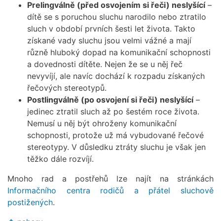
Prelingválně (před osvojením si řeči) neslyšící
–
dítě se s poruchou sluchu narodilo nebo ztratilo
sluch v období prvních šesti let života. Takto
získané vady sluchu jsou velmi vážné a mají
různě hluboký dopad na komunikační schopnosti
a dovednosti dítěte. Nejen že se u něj řeč
nevyvíjí, ale navíc dochází k rozpadu získaných
řečových stereotypů.
Postlingválně (po osvojení si řeči) neslyšící
–
jedinec ztratil sluch až po šestém roce života.
Nemusí u něj být ohroženy komunikační
schopnosti, protože už má vybudované řečové
stereotypy. V důsledku ztráty sluchu je však jen
těžko dále rozvíjí.
Mnoho rad a postřehů lze najít na stránkách
Informačního centra rodičů a přátel sluchově
postižených
.