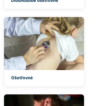
Dlouhodobé ošetřovné
Ošetřovné