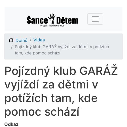
Přejít
Main navigation
k
hlavnímu
obsahu
Videa
Domů
Pojízdný klub GARÁŽ vyjíždí za dětmi v potížích
tam, kde pomoc schází
Pojízdný klub GARÁŽ
vyjíždí za dětmi v
potížích tam, kde
pomoc schází
Odkaz