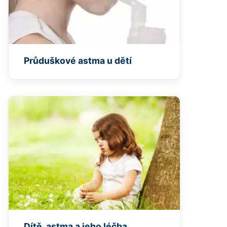
Průduškové astma u dětí
Dítě, astma a jeho léčba