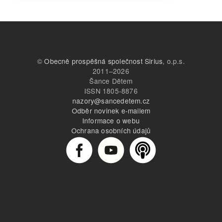
©
Obecně prospěšná společnost Sirius
, o.p.s.
2011–2026
Šance Dětem
ISSN 1805-8876
nazory@sancedetem.cz
Odběr novinek e-mailem
Informace o webu
Ochrana osobních údajů