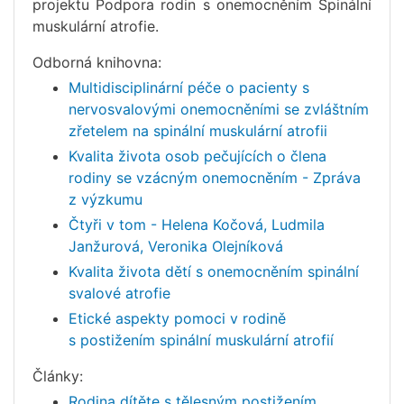
projektu Podpora rodin s onemocněním Spinální
muskulární atrofie.
Odborná knihovna:
Multidisciplinární péče o pacienty s
nervosvalovými onemocněními se zvláštním
zřetelem na spinální muskulární atrofii
Kvalita života osob pečujících o člena
rodiny se vzácným onemocněním - Zpráva
z výzkumu
Čtyři v tom - Helena Kočová, Ludmila
Janžurová, Veronika Olejníková
Kvalita života dětí s onemocněním spinální
svalové atrofie
Etické aspekty pomoci v rodině
s postižením spinální muskulární atrofií
Články:
Rodina dítěte s tělesným postižením