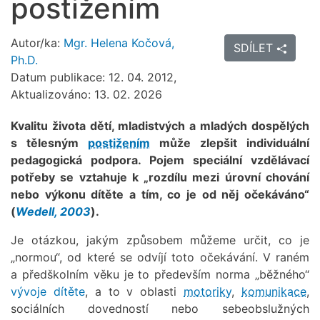
postižením
Autor/ka:
Mgr. Helena Kočová,
SDÍLET
Ph.D.
Datum publikace: 12. 04. 2012,
Aktualizováno: 13. 02. 2026
Kvalitu života dětí, mladistvých a mladých dospělých
s tělesným
postižením
může zlepšit individuální
pedagogická podpora. Pojem speciální vzdělávací
potřeby se vztahuje k „rozdílu mezi úrovní chování
nebo výkonu dítěte a tím, co je od něj očekáváno“
(
Wedell, 2003
).
Je otázkou, jakým způsobem můžeme určit, co je
„normou“, od které se odvíjí toto očekávání. V raném
a předškolním věku je to především norma „běžného“
vývoje dítěte
, a to v oblasti
motoriky
,
komunikace
,
sociálních dovedností nebo sebeobslužných