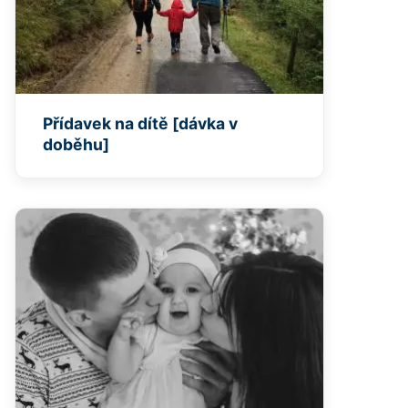
Přídavek na dítě [dávka v
doběhu]