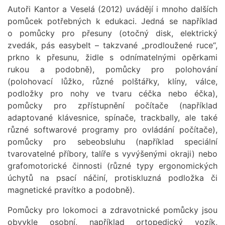
Autoři Kantor a Veselá (2012) uvádějí i mnoho dalších
pomůcek potřebných k edukaci. Jedná se například
o pomůcky pro přesuny (otočný disk, elektrický
zvedák, pás easybelt – takzvané „prodloužené ruce“,
prkno k přesunu, židle s odnímatelnými opěrkami
rukou a podobně), pomůcky pro polohování
(polohovací lůžko, různé polštářky, klíny, válce,
podložky pro nohy ve tvaru céčka nebo éčka),
pomůcky pro zpřístupnění počítače (například
adaptované klávesnice, spínače, trackbally, ale také
různé softwarové programy pro ovládání počítače),
pomůcky pro sebeobsluhu (například speciální
tvarovatelné příbory, talíře s vyvýšenými okraji) nebo
grafomotorické činnosti (různé typy ergonomických
úchytů na psací náčiní, protiskluzná podložka či
magnetické pravítko a podobně).
Pomůcky pro lokomoci a zdravotnické pomůcky jsou
obvykle osobní, například ortopedický vozík,