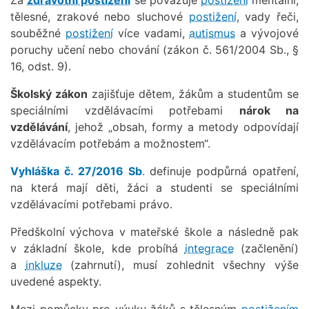
tělesné, zrakové nebo sluchové
postižení
, vady řeči,
souběžné
postižení
více vadami,
autismus
a vývojové
poruchy učení nebo chování (zákon č. 561/2004 Sb., §
16, odst. 9).
Školský zákon
zajišťuje dětem, žákům a studentům se
speciálními vzdělávacími potřebami
nárok na
vzdělávání
, jehož „obsah, formy a metody odpovídají
vzdělávacím potřebám a možnostem“.
Vyhláška č. 27/2016 Sb
.
definuje podpůrná opatření,
na která mají děti, žáci a studenti se speciálními
vzdělávacími potřebami právo.
Předškolní výchova v mateřské škole a následně pak
v základní škole, kde probíhá
integrace
(začlenění)
a
inkluze
(zahrnutí), musí zohlednit všechny výše
uvedené aspekty.
Mezi pomůcky pro výuku žáků s tělesným
postižením