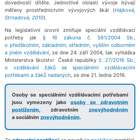
dovedností dítěte. Jednotlivé oblasti vývoje bývají
měřeny prostřednictvím vývojových škál (
Hájková,
Strnadová, 2010
).
Na legislativní úrovni zmiňuje speciální vzdělávací
potřeby jak
§ 16 zákona č. 561/2004 Sb.,
o předškolním, základním, středním, vyšším odborném
a jiném vzdělávání
, ze dne 24. září 2004, tak vyhláška
Ministerstva školství České republiky
č. 27/2016 Sb.,
o vzdělávání žáků se speciálními vzdělávacími
potřebami a žáků nadaných
, ze dne 21. ledna 2016.
Osoby se speciálními vzdělávacími potřebami
jsou vymezeny jako
osoby se zdravotním
postižením
, zdravotním
znevýhodněním
a sociálním
znevýhodněním
.
Za
zdravotní postižení
se považuje
postižení
mentální,