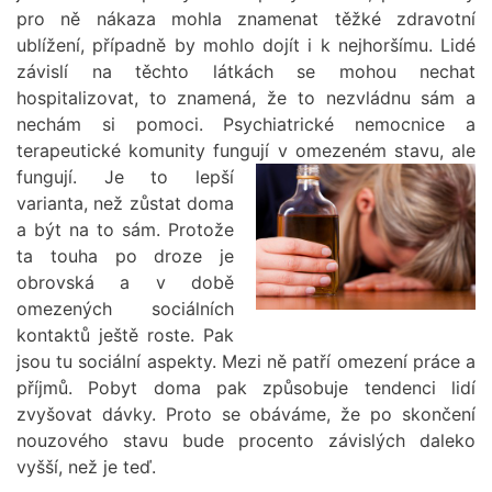
pro ně nákaza mohla znamenat těžké zdravotní
ublížení, případně by mohlo dojít i k nejhoršímu. Lidé
závislí na těchto látkách se mohou nechat
hospitalizovat, to znamená, že to nezvládnu sám a
nechám si pomoci. Psychiatrické nemocnice a
terapeutické komunity fungují v omezeném stavu, ale
fungují.
Je to lepší
varianta, než zůstat doma
a být na to sám. Protože
ta touha po droze je
obrovská a v době
omezených sociálních
kontaktů ještě roste. Pak
jsou tu sociální aspekty. Mezi ně patří omezení práce a
příjmů. Pobyt doma pak způsobuje tendenci lidí
zvyšovat dávky. Proto se obáváme, že po skončení
nouzového stavu bude procento závislých daleko
vyšší, než je teď.