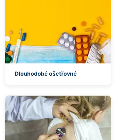
Dlouhodobé ošetřovné