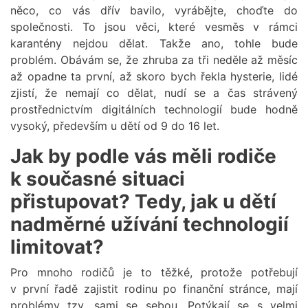
něco, co vás dřív bavilo, vyrábějte, choďte do
společnosti. To jsou věci, které vesměs v rámci
karantény nejdou dělat. Takže ano, tohle bude
problém. Obávám se, že zhruba za tři neděle až měsíc
až opadne ta první, až skoro bych řekla hysterie, lidé
zjistí, že nemají co dělat, nudí se a čas strávený
prostřednictvím digitálních technologií bude hodně
vysoký, především u dětí od 9 do 16 let.
Jak by podle vás měli rodiče
k současné situaci
přistupovat? Tedy, jak u dětí
nadměrné užívání technologií
limitovat?
Pro mnoho rodičů je to těžké, protože potřebují
v první řadě zajistit rodinu po finanční stránce, mají
problémy tzv. sami se sebou. Potýkají se s velmi