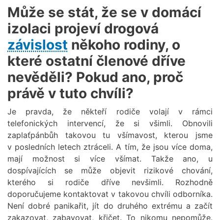
Může se stát, že se v domácí
izolaci projeví drogová
závislost
někoho rodiny, o
které ostatní členové dříve
nevěděli? Pokud ano, proč
právě v tuto chvíli?
Je pravda, že někteří rodiče volají v rámci
telefonických intervencí, že si všimli. Obnovili
zaplaťpánbůh takovou tu všímavost, kterou jsme
v posledních letech ztráceli. A tím, že jsou více doma,
mají možnost si více všímat. Takže ano, u
dospívajících se může objevit rizikové chování,
kterého si rodiče dříve nevšimli. Rozhodně
doporučujeme kontaktovat v takovou chvíli odborníka.
Není dobré panikařit, jít do druhého extrému a začít
zakazovat, zabavovat, křičet. To nikomu nepomůže.