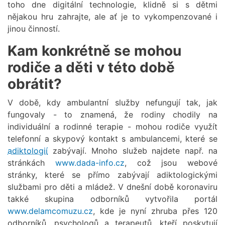
toho dne digitální technologie, klidně si s dětmi
nějakou hru zahrajte, ale ať je to vykompenzované i
jinou činností.
Kam konkrétně se mohou
rodiče a děti v této době
obrátit?
V době, kdy ambulantní služby nefungují tak, jak
fungovaly - to znamená, že rodiny chodily na
individuální a rodinné terapie - mohou rodiče využít
telefonní a skypový kontakt s ambulancemi, které se
adiktologií
zabývají. Mnoho služeb najdete např. na
stránkách
www.dada-info.cz
, což jsou webové
stránky, které se přímo zabývají adiktologickými
službami pro děti a mládež. V dnešní době koronaviru
takké skupina odborníků vytvořila portál
www.delamcomuzu.cz
, kde je nyní zhruba přes 120
odborníků, psychologů a terapeutů, kteří poskytují