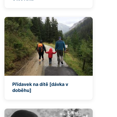
Přídavek na dítě [dávka v
doběhu]