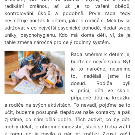
radikální změnou, ať už je to vaření obědů,
kontrolování úkolů a podobně. První rada tedy
nesměřuje ani tak k dětem, jako k rodičům. Měli by se
udržovat v co největší psychické pohodě, hledat svoje
úniky, psychohygienu. Kdo má doma děti, ví, že je
tahle změna náročná pro celý rodinný systém.
Rada směrem k dětem je,
buďte co nejvíc spolu. Byť
je to náročné, neumíme
to, nedělali jsme to
dosud. Rodiče byli
v práci, děti ve škole,
případně děti na kroužku
a rodiče na svých aktivitách. To nevadí, pojďme se to
učit, budeme postupně zlepšovat naše kontakty a pak
zjistíme, co nám dělá dobře. Těch aktivit, co by děti
mohly dělat, je ohromné množství, stačí se třeba vrátit
k tomu, co je bavilo o pár let zpátky. Zkusit začít