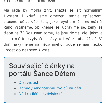
k běžnému normálnímu režimu.
Má rada by mohla znít, snažte se žít normálním
životem. I když jsme omezení tímhle způsobem,
zkusme dělat věci tak, jako bychom žili normálně.
Ráno vstaneme, oblíkneme se, upravíme se, ženy se
třeba nalíčí. Rozumím tomu, že jsou doma, ale jakmile
si po měsíci (vytvoření návyku trvá zhruba 21 až 31
dní) navykneme na něco jiného, bude se nám těžko
vracet do běžného života.
Související články na
portálu Šance Dětem
O závislosti
Dopady alkoholismu rodičů na děti
Děti rodičů se závislostí