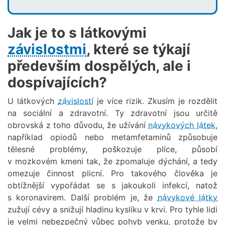
Jak je to s látkovými
závislostmi
, které se týkají
především dospělých, ale i
dospívajících?
U látkových
závislostí
je více rizik. Zkusím je rozdělit
na sociální a zdravotní. Ty zdravotní jsou určitě
obrovská z toho důvodu, že užívání
návykových látek
,
například opiodů nebo metamfetaminů způsobuje
tělesné problémy, poškozuje plíce, působí
v mozkovém kmeni tak, že zpomaluje dýchání, a tedy
omezuje činnost plicní. Pro takového člověka je
obtížnější vypořádat se s jakoukoli infekcí, natož
s koronavirem. Další problém je, že
návykové látky
zužují cévy a snižují hladinu kyslíku v krvi. Pro tyhle lidi
je velmi nebezpečný vůbec pohyb venku, protože by