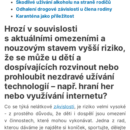
Škodlivé užívání alkoholu na straně rodičů
Odhalení drogové závislosti u člena rodiny
Karanténa jako příležitost
Hrozí v souvislosti
s aktuálními omezeními a
nouzovým stavem vyšší riziko,
že se může u dětí a
dospívajících rozvinout nebo
prohloubit nezdravé užívání
technologií – např. hraní her
nebo využívání internetu?
Co se týká nelátkové
závislosti
, je riziko velmi vysoké
- z prostého důvodu, že děti i dospělí jsou omezení
v činnostech, které mohou vykonávat. Jedna z rad,
kterou dáváme je najděte si koníček, sportujte, dělejte