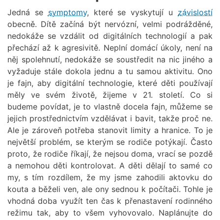
Jedná se
symptomy
, které se vyskytují u
závislostí
obecně. Dítě začíná být nervózní, velmi podrážděné,
nedokáže se vzdálit od digitálních technologií a pak
přechází až k agresivitě. Neplní domácí úkoly, není na
něj spolehnutí, nedokáže se soustředit na nic jiného a
vyžaduje stále dokola jednu a tu samou aktivitu. Ono
je fajn, aby digitální technologie, které děti používají
měly ve svém životě, žijeme v 21. století. Co si
budeme povídat, je to vlastně docela fajn, můžeme se
jejich prostřednictvím vzdělávat i bavit, takže proč ne.
Ale je zároveň potřeba stanovit limity a hranice. To je
největší problém, se kterým se rodiče potýkají. Často
proto, že rodiče říkají, že nejsou doma, vrací se pozdě
a nemohou děti kontrolovat. A děti dělají to samé co
my, s tím rozdílem, že my jsme zahodili aktovku do
kouta a běželi ven, ale ony sednou k počítači. Tohle je
vhodná doba využít ten čas k přenastavení rodinného
režimu tak, aby to všem vyhovovalo. Naplánujte do