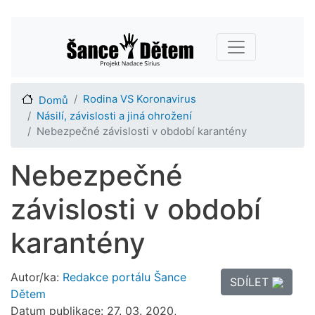
Přejít
Main navigation
k
hlavnímu
obsahu
Rodina VS Koronavirus
Domů
Násilí, závislosti a jiná ohrožení
Nebezpečné závislosti v období karantény
Nebezpečné
závislosti v období
karantény
Autor/ka:
Redakce portálu Šance
SDÍLET
Dětem
Datum publikace: 27. 03. 2020,