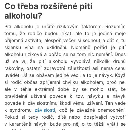
Co třeba rozšířené pití
alkoholu?
Pití alkoholu je určitě rizikovým faktorem. Rozumím
tomu, že rodiče budou říkat, ale to je jediná moje
příjemná aktivita, alespoň večer si sednout a dát si tu
sklenku vína na uklidnění. Nicméně pořád je pití
alkoholu rizikové a pořád se na tom nic nemění. Dnes
už se ví, že pití alkoholu vyvolává několik druhů
rakoviny, ostatní zdravotní záležitosti asi nemá cenu
uvádět. Já se obávám jediné věci, a to je návyk. Když
si rodič občas zpříjemní chvilku alkoholem, proč ne,
ale v téhle extrémní době by se mohlo stát, že
pravidelné užívaní povede k tzv. návyku a návyk
povede k závislostnímu škodlivému užívání. Ten vede
k syndromu
závislosti
, což je závažné onemocnění.
Pokud si tedy rodič, dítě nebo dospívající vytvoří
v karanténě návyk, bude pro něj o to těžší vrátit se