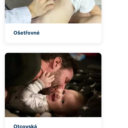
Ošetřovné
Otcovská