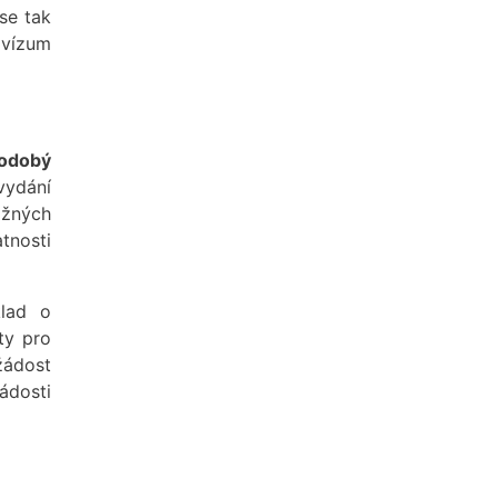
se tak
 vízum
odobý
vydání
ožných
tnosti
klad o
ty pro
žádost
žádosti