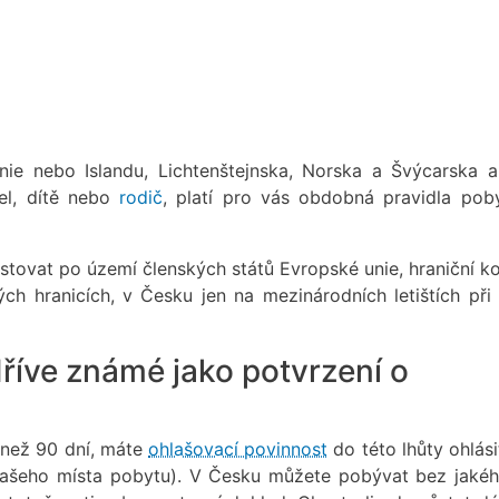
nie nebo Islandu, Lichtenštejnska, Norska a Švýcarska a 
žel, dítě nebo
rodič
, platí pro vás obdobná pravidla pob
tovat po území členských států Evropské unie, hraniční ko
h hranicích, v Česku jen na mezinárodních letištích při 
dříve známé jako potvrzení o
 než 90 dní, máte
ohlašovací povinnost
do této lhůty ohlási
 vašeho místa pobytu). V Česku můžete pobývat bez jakéh