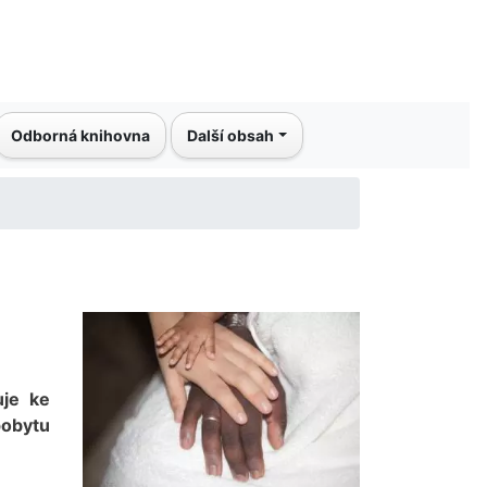
Odborná knihovna
Další obsah
uje ke
pobytu