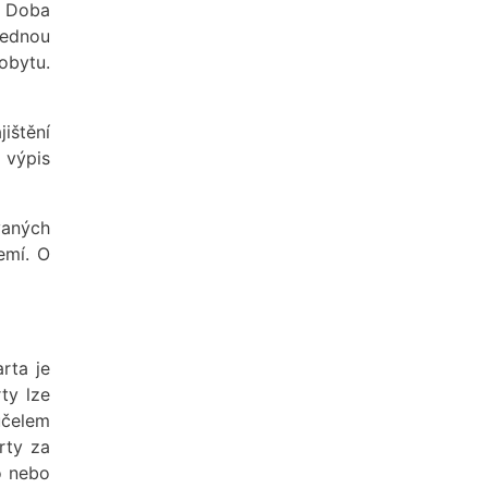
. Doba
jednou
obytu.
jištění
 výpis
vaných
emí. O
arta je
ty lze
účelem
rty za
o nebo