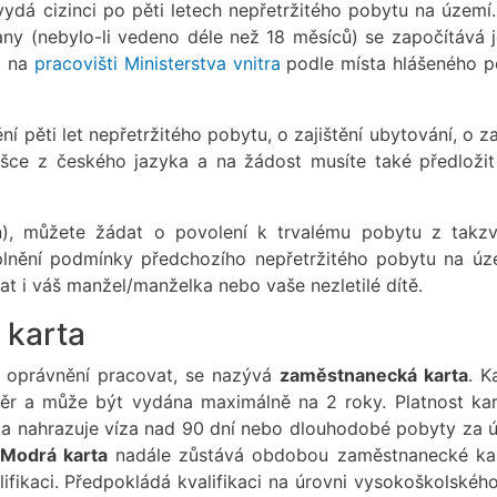
vydá cizinci po pěti letech nepřetržitého pobytu na území
rany (nebylo-li vedeno déle než 18 měsíců) se započítává 
t na
pracovišti Ministerstva vnitra
podle místa hlášeného p
ní pěti let nepřetržitého pobytu, o zajištění ubytování, o za
šce z českého jazyka a na žádost musíte také předložit
an), můžete žádat o povolení k trvalému pobytu z takz
plnění podmínky předchozího nepřetržitého pobytu na úz
t i váš manžel/manželka nebo vaše nezletilé dítě.
 karta
k oprávnění pracovat, se nazývá
zaměstnanecká karta
. K
ěr a může být vydána maximálně na 2 roky. Platnost kar
a nahrazuje víza nad 90 dní nebo dlouhodobé pobyty za 
Modrá karta
nadále zůstává obdobou zaměstnanecké ka
ifikaci. Předpokládá kvalifikaci na úrovni vysokoškolskéh