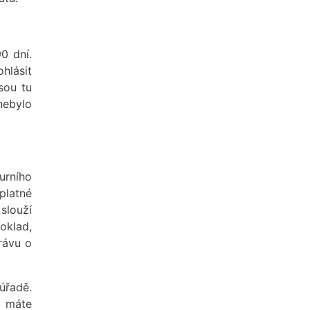
0 dní.
hlásit
sou tu
nebylo
urního
platné
slouží
oklad,
právu o
úřadě.
i máte