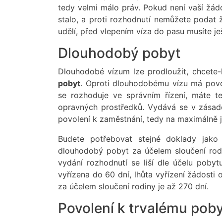
tedy velmi málo práv. Pokud není vaší žá
stalo, a proti rozhodnutí nemůžete podat
udělí, před vlepením víza do pasu musíte je
Dlouhodobý pobyt
Dlouhodobé vízum lze prodloužit, chcete-l
pobyt
. Oproti dlouhodobému vízu má povo
se rozhoduje ve správním řízení, máte t
opravných prostředků. Vydává se v zásad
povolení k zaměstnání, tedy na maximálně 
Budete potřebovat stejné doklady jako
dlouhodobý pobyt za účelem sloučení rodi
vydání rozhodnutí se liší dle účelu poby
vyřízena do 60 dní, lhůta vyřízení žádosti 
za účelem sloučení rodiny je až 270 dní.
Povolení k trvalému pob