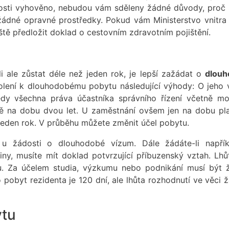
dosti vyhověno, nebudou vám sděleny žádné důvody, proč 
 žádné opravné prostředky. Pokud vám Ministerstvo vnitra
ště předložit doklad o cestovním zdravotním pojištění.
i ale zůstat déle než jeden rok, je lepší zažádat o
dlouh
lení k dlouhodobému pobytu následující výhody: O jeho 
edy všechna práva účastníka správního řízení včetně m
ě na dobu dvou let. U zaměstnání ovšem jen na dobu pla
jeden rok. V průběhu můžete změnit účel pobytu.
 u žádosti o dlouhodobé vízum. Dále žádáte-li napří
ny, musíte mít doklad potvrzující příbuzenský vztah. Lhů
tu. Za účelem studia, výzkumu nebo podnikání musí být 
o pobyt rezidenta je 120 dní, ale lhůta rozhodnutí ve věci 
ytu