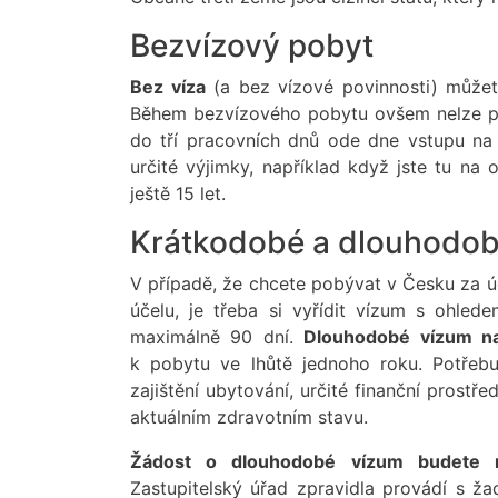
Bezvízový pobyt
Bez víza
(a bez vízové povinnosti) může
Během bezvízového pobytu ovšem nelze prac
do tří pracovních dnů ode dne vstupu na 
určité výjimky, například když jste tu na 
ještě 15 let.
Krátkodobé a dlouhodo
V případě, že chcete pobývat v Česku za úč
účelu, je třeba si vyřídit vízum s ohle
maximálně 90 dní.
Dlouhodobé vízum na
k pobytu ve lhůtě jednoho roku. Potřebu
zajištění ubytování, určité finanční prostře
aktuálním zdravotním stavu.
Žádost o dlouhodobé vízum budete 
Zastupitelský úřad zpravidla provádí s ža