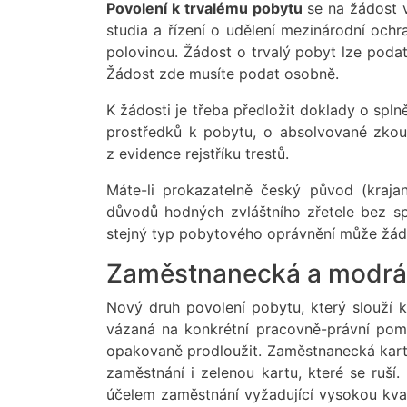
Povolení k trvalému pobytu
se na žádost 
studia a řízení o udělení mezinárodní och
polovinou. Žádost o trvalý pobyt lze poda
Žádost zde musíte podat osobně.
K žádosti je třeba předložit doklady o splně
prostředků k pobytu, o absolvované zkou
z evidence rejstříku trestů.
Máte-li prokazatelně český původ (kraj
důvodů hodných zvláštního zřetele bez s
stejný typ pobytového oprávnění může žáda
Zaměstnanecká a modrá
Nový druh povolení pobytu, který slouží 
vázaná na konkrétní pracovně-právní pom
opakovaně prodloužit. Zaměstnanecká kart
zaměstnání i zelenou kartu, které se ruší.
účelem zaměstnání vyžadující vysokou kval