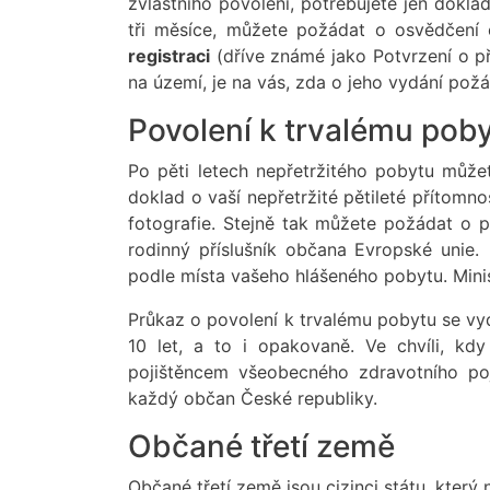
zvláštního povolení, potřebujete jen dokla
tři měsíce, můžete požádat o osvědčení 
registraci
(dříve známé jako Potvrzení o p
na území, je na vás, zda o jeho vydání požád
Povolení k trvalému pob
Po pěti letech nepřetržitého pobytu můž
doklad o vaší nepřetržité pětileté přítomno
fotografie. Stejně tak můžete požádat o 
rodinný příslušník občana Evropské unie. 
podle místa vašeho hlášeného pobytu. Minis
Průkaz o povolení k trvalému pobytu se vyd
10 let, a to i opakovaně. Ve chvíli, kd
pojištěncem všeobecného zdravotního poj
každý občan České republiky.
Občané třetí země
Občané třetí země jsou cizinci státu, který