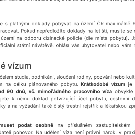
te s platnými doklady pobývat na území ČR maximálně 9
ovat. Pokud nepředložíte doklady na letišti, musíte se o
území na odboru cizinecké policie (dle místa pobytu). J
oficiální státní návštěvě, ohlásí vás ubytovatel nebo vám 
bé vízum
elem studia, podnikání, sloučení rodiny, pozvání nebo kult
dem na délku plánovaného pobytu.
Krátkodobé vízum
je 
d 90 dnů, vč. mimořádného pracovního víza
obvykle 
jete k němu doklad potvrzující účel pobytu, cestovní d
dky a na vyžádání také čistý trestní rejstřík a lékařskou z
muset podat osobně
na příslušném zastupitelském 
dateli pohovor. Na udělení víza není právní nárok, v prax