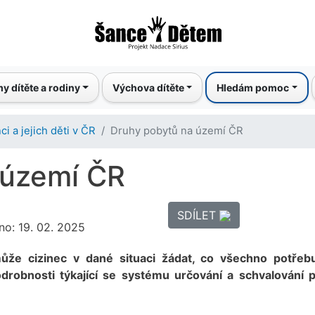
Přejít
k
hlavnímu
obsahu
y dítěte a rodiny
Výchova dítěte
Hledám pomoc
ci a jejich děti v ČR
Druhy pobytů na území ČR
 území ČR
SDÍLET
no: 19. 02. 2025
že cizinec v dané situaci žádat, co všechno potřeb
odrobnosti týkající se systému určování a schvalování 