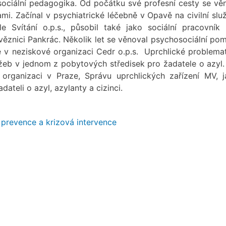
ociální pedagogika. Od počátku své profesní cesty se vě
ami. Začínal v psychiatrické léčebně v Opavě na civilní slu
 Svítání o.p.s., působil také jako sociální pracovník
ěznici Pankrác. Několik let se věnoval psychosociální po
v neziskové organizaci Cedr o.p.s. Uprchlické problema
užeb v jednom z pobytových středisek pro žadatele o azyl
organizaci v Praze, Správu uprchlických zařízení MV, j
ateli o azyl, azylanty a cizinci.
 prevence a krizová intervence