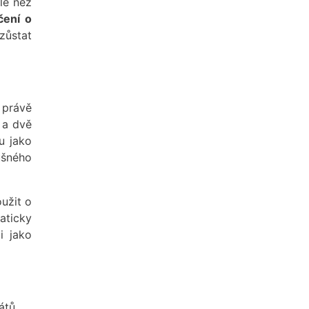
le než
ení o
zůstat
 právě
í a dvě
u jako
ušného
užit o
aticky
i jako
átů.