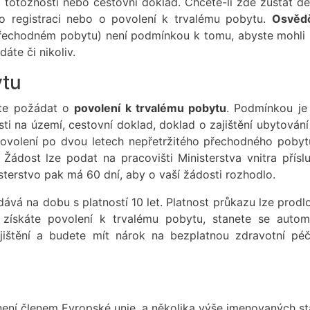
d totožnosti nebo cestovní doklad. Chcete-li zde zůstat dé
o registraci nebo o povolení k trvalému pobytu.
Osvědč
řechodném pobytu) není podmínkou k tomu, abyste mohli 
áte či nikoliv.
ytu
ete požádat o
povolení k trvalému pobytu
. Podmínkou je
sti na území, cestovní doklad, doklad o zajištění ubytován
povolení po dvou letech nepřetržitého přechodného pobyt
Žádost lze podat na pracovišti Ministerstva vnitra přísl
terstvo pak má 60 dní, aby o vaší žádosti rozhodlo.
ává na dobu s platností 10 let. Platnost průkazu lze prodlo
y získáte povolení k trvalému pobytu, stanete se autom
ištění a budete mít nárok na bezplatnou zdravotní péč
 není členem Evropské unie, a několika výše jmenovaných st