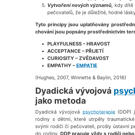
Vytvoření nových významů,
kdy dítě 
pečovatelů, že je důležité, hodné lásk
Tyto principy jsou uplatňovány prostředni
chování jsou popsány prostřednictvím ter
PLAYFULNESS – HRAVOST
ACCEPTANCE – PŘIJETÍ
CURIOSITY – ZVĚDAVOST
EMPATHY –
EMPATIE
(Hughes, 2007, Winnette & Baylin, 2016)
Dyadická vývojová
psyc
jako metoda
Dyadická vývojová
psychoterapie
(DDP) j
rodiny s dětmi, které utrpěly traumatick
svými rodiči či pečovateli, prošly ústavní p
do rodiny.
DDP pracuje vždy s rodiči nebo