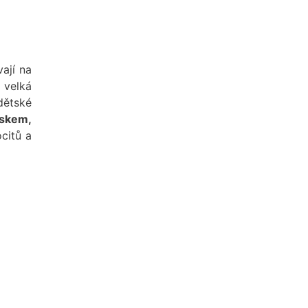
ají na
 velká
dětské
ískem,
ocitů a