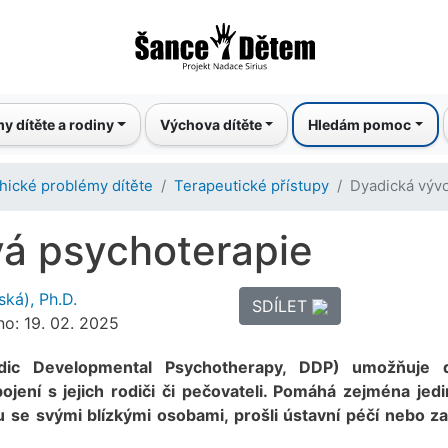
Přejít
k
hlavnímu
obsahu
y dítěte a rodiny
Výchova dítěte
Hledám pomoc
hické problémy dítěte
Terapeutické přístupy
Dyadická výv
vá psychoterapie
ská), Ph.D.
SDÍLET
no: 19. 02. 2025
ic Developmental Psychotherapy, DDP) umožňuje 
ojení s jejich rodiči či pečovateli. Pomáhá zejména jed
u se svými blízkými osobami, prošli ústavní péčí nebo zaž