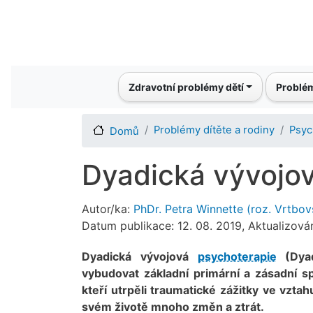
Main navigation
Zdravotní problémy dětí
Problém
Problémy dítěte a rodiny
Psyc
Domů
Dyadická vývojo
Autor/ka:
PhDr. Petra Winnette (roz. Vrtbov
Datum publikace: 12. 08. 2019, Aktualizová
Dyadická vývojová
psychoterapie
(Dyad
vybudovat základní primární a zásadní sp
kteří utrpěli traumatické zážitky ve vztah
svém životě mnoho změn a ztrát.