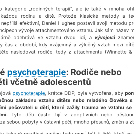
o kategorie „rodinných terapií“, ale je také v mnoha oh
každou rodinu a dítě. Protože klasické metody a te
nepříliš efektivní, Daniel Hughes postavil svoji metodu pr
ncipech vývoje attachmentového vztahu. Jak sám název 
árně odehrává ve vztahu dvou lidí, a
vývojová
zname
dy čas a období, kdy vzájemný a výlučný vztah mezi dít
těte následovat rodiče, tedy z attachmentu (Winnette & 
vé
psychoterapie
: Rodiče nebo
ěti včetně adolescentů
ojová
psychoterapie
, krátce DDP, byla vytvořena, aby
pom
ečnou základnu vztahu dítěte nebo mladého člověka s 
mi pečovateli u dětí, které zažily trauma ve vztahu se
dmi.
Tyto děti často žijí v adoptivních nebo pěstou
 za sebou pobyty v ústavní péči, mnoho přesunů, změn a zt
y takové pozitivní změny tedy musí být ti lidé, kteří se 