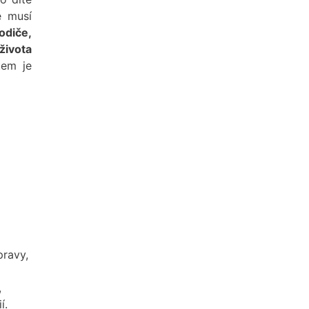
e musí
odiče,
života
tem je
pravy,
,
í.