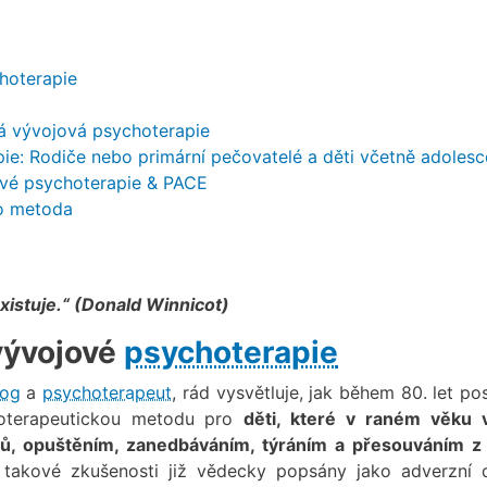
hoterapie
ká vývojová psychoterapie
ie: Rodiče nebo primární pečovatelé a děti včetně adolesc
ové psychoterapie & PACE
ko metoda
xistuje.“ (Donald Winnicot)
vývojové
psychoterapie
log
a
psychoterapeut
, rád vysvětluje, jak během 80. let p
choterapeutickou metodu pro
děti, které v raném věku 
čů, opuštěním, zanedbáváním, týráním a přesouváním z
akové zkušenosti již vědecky popsány jako adverzní 