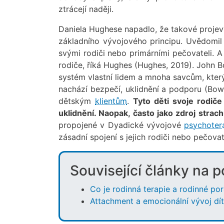
ztrácejí naději.
Daniela Hughese napadlo, že takové proje
základního vývojového principu. Uvědomil 
svými rodiči nebo primárními pečovateli. A
rodiče, říká Hughes (Hughes, 2019). John B
systém vlastní lidem a mnoha savcům, který
nachází bezpečí, uklidnění a podporu (Bowl
dětským
klientům
.
Tyto děti svoje rodič
uklidnění. Naopak, často jako zdroj strach
propojené v Dyadické vývojové
psychotera
zásadní spojení s jejich rodiči nebo pečova
Související články na 
Co je rodinná terapie a rodinné po
Attachment a emocionální vývoj d