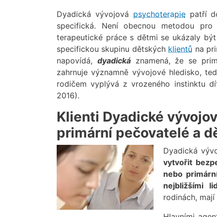
Dyadická vývojová
psychoterapie
patří d
specifická. Není obecnou metodou pro 
terapeutické práce s dětmi se ukázaly být 
specifickou skupinu dětských
klientů
na pri
napovídá,
dyadická
znamená, že se prim
zahrnuje významně vývojové hledisko, te
rodičem vyplývá z vrozeného instinktu dí
2016).
Klienti Dyadické vývojo
primární pečovatelé a d
Dyadická výv
vytvořit bezp
nebo primární
nejbližšími li
rodinách, mají
Hlavními agent