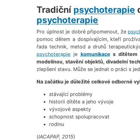
Tradiční
psychoterapie
d
psychoterapie
Pro úplnost je dobré připomenout, že
psyc
pomoc dětem a dospívajícím, kteří prožív
řada technik, metod a druhů terapeutick
psychoterapie
je
komunikace
s dítětem n
modelínou, stavění objektů, divadelní tech
zlepšení stavu. Může se jednat o práci s jed
Na začátku je důležité celkové odborné v
stávající problémy
historii dítěte a jeho vývoje
vývojové aspekty
schopnost spolupracovat
rodinu
(
IACAPAP, 2015
)