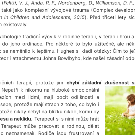
 (
Felitti, V. J., Anda, R. F., Nordenberg, D., Williamson, D. F.,
A také jako komplexní vývojové trauma (Complex develop
 in Children and Adolescents, 2015
). Před třiceti lety si
 existovaly.
ologie tradiční výcvik v rodinné terapii, v terapii hrou a
do jeho ordinace. Pro některé to bylo užitečné, ale něk
ic se neměnilo k lepšímu. Hughes si kladl otázky: Čím to je
k teorii attachmentu Johna Bowlbyho, kde našel zásadní od
čních terapií, protože jim
chybí základní zkušenost s
Nepatří k nikomu na hluboké emocionální
zích mezi lidmi, mají pocit odlišnosti a
sebe, protože mají strach z toho, co bylo i
otože nikdy nebyl na blízku nikdo, komu by
resu a neklidu.
Terapeut si s nimi může hrát
 Terapeut může pracovat s rodinou, dělat
c neznamenají. Rodiče jsou frustrovaní a