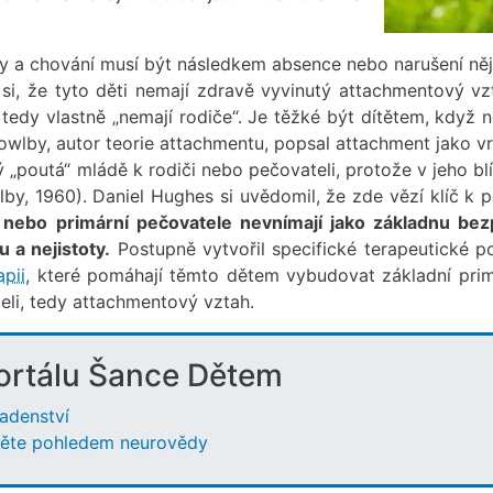
vy a chování musí být následkem absence nebo narušení ně
si, že tyto děti nemají zdravě vyvinutý attachmentový vz
 tedy vlastně „nemají rodiče“. Je těžké být dítětem, když 
owlby, autor teorie attachmentu, popsal attachment jako v
 „poutá“ mládě k rodiči nebo pečovateli, protože v jeho blí
by, 1960). Daniel Hughes si uvědomil, že zde vězí klíč k 
e nebo primární pečovatele nevnímají jako základnu bez
u a nejistoty.
Postupně vytvořil specifické terapeutické p
pii
, které pomáhají těmto dětem vybudovat základní prim
teli, tedy attachmentový vztah.
portálu Šance Dětem
radenství
ítěte pohledem neurovědy