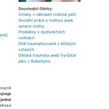
Související články:
Vztahy v náhradní rodinné péči
Sociální práce s rodinou aneb
sanace rodiny
Problémy v dysfunkčních
entů
rodinách
Dítě traumatizované v blízkých
vztazích
Dětská traumata aneb Vyrůstat
jako v Bullerbynu
ostupně
vývoje
 jedné
dětské