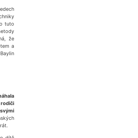
ledech
chniky
o tuto
metody
ná, že
ětem a
Baylin
áhala
rodiči
 svými
nských
rát.
o dítě