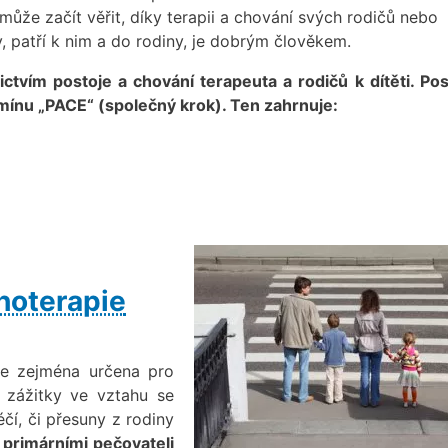
může začít věřit, díky terapii a chování svých rodičů nebo
y, patří k nim a do rodiny, je dobrým člověkem.
ctvím postoje a chování terapeuta a rodičů k dítěti. Pos
mínu „PACE“ (společný krok). Ten zahrnuje:
hoterapie
e zejména určena pro
é zážitky ve vztahu se
éčí, či přesuny z rodiny
 primárními pečovateli