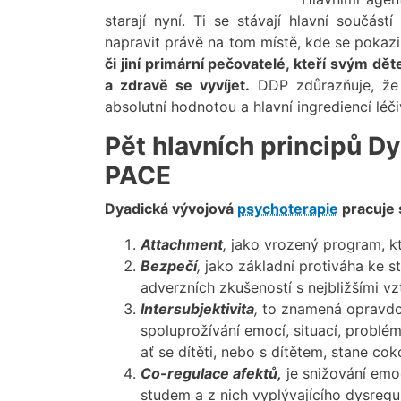
starají nyní. Ti se stávají hlavní součá
napravit právě na tom místě, kde se pokazi
či jiní primární pečovatelé, kteří svým d
a zdravě se vyvíjet.
DDP zdůrazňuje, že 
absolutní hodnotou a hlavní ingrediencí léč
Pět hlavních principů D
PACE
Dyadická vývojová
psychoterapie
pracuje s
Attachment
,
jako vrozený program, kt
Bezpečí
,
jako základní protiváha ke st
adverzních zkušeností s nejbližšími vz
Intersubjektivita
,
to znamená opravdov
spoluprožívání emocí, situací, probl
ať se dítěti, nebo s dítětem, stane coko
Co-regulace afektů,
je snižování emo
studem a z nich vyplývajícího dysregul