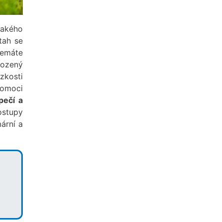
jakého
tah se
nemáte
rozený
zkosti
pomoci
pečí a
ostupy
ární a