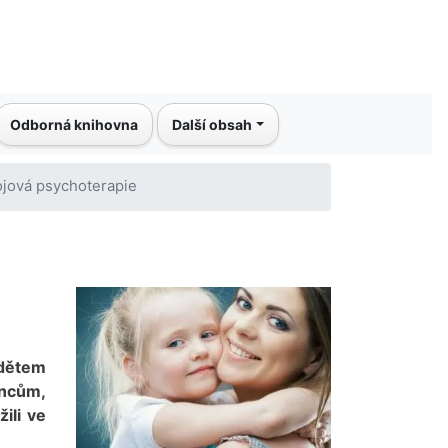
Odborná knihovna
Další obsah
ojová psychoterapie
dětem
incům,
ili ve