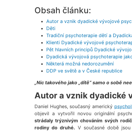
Obsah článku:
Autor a vznik dyadické vývojové psyc
Děti
Tradiční psychoterapie dětí a Dyadic
Klienti Dyadické vývojové psychoterap
Pět hlavních principů Dyadické vývoj
Dyadická vývojová psychoterapie ja
Některá možná nedorozumění
DDP ve světě a v České republice
„Nic takového jako „dítě“ samo o sobě nee
Autor a vznik dyadické 
Daniel Hughes, současný americký
psycho
objevil a vytvořil novou originální psy
strádaly trýznivým chováním svých rodi
rodiny do druhé.
V současné době jsou t