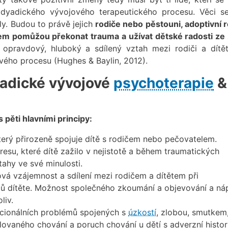
stí dyadického vývojového terapeutického procesu. Věci s
ly. Budou to právě jejich
rodiče nebo pěstouni, adoptivní r
ětem pomůžou překonat trauma a užívat dětské radosti ze 
opravdový, hluboký a sdílený vztah mezi rodiči a dítě
ivého procesu (Hughes & Baylin, 2012).
yadické vývojové
psychoterapie
&
 pěti hlavními principy:
erý přirozeně spojuje dítě s rodičem nebo pečovatelem.
resu, které dítě zažilo v nejistotě a během traumatických
tahy ve své minulosti.
á vzájemnost a sdílení mezi rodičem a dítětem při
émů dítěte. Možnost společného zkoumání a objevování a ná
liv.
cionálních problémů spojených s
úzkostí
, zlobou, smutkem
ovaného chování a poruch chování u dětí s adverzní histori