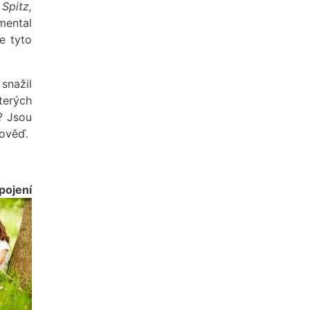
 Spitz,
mental
ce tyto
 snažil
terých
? Jsou
pověď.
pojení