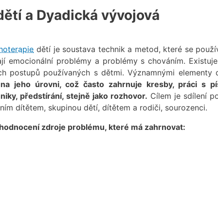
ětí a Dyadická vývojová
hoterapie
dětí je soustava technik a metod, které se použív
ají emocionální problémy a problémy s chováním. Existuje
ých postupů používaných s dětmi. Významnými elementy 
a jeho úrovni, což často zahrnuje kresby, práci s p
niky, předstírání, stejně jako rozhovor.
Cílem je sdílení p
ním dítětem, skupinou dětí, dítětem a rodiči, sourozenci.
yhodnocení zdroje problému, které má zahrnovat: