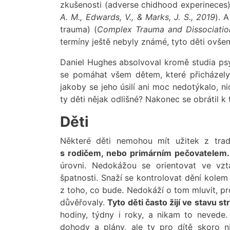
zkušenosti (adverse chidhood experineces)
A. M., Edwards, V., & Marks, J. S., 2019
). 
trauma) (
Complex Trauma and Dissociation
termíny ještě nebyly známé, tyto děti ovšem
Daniel Hughes absolvoval kromě studia psych
se pomáhat všem dětem, které přicházely 
jakoby se jeho úsilí ani moc nedotýkalo, n
ty děti nějak odlišné? Nakonec se obrátil 
Děti
Některé děti nemohou mít užitek z tradi
s rodičem, nebo primárním pečovatelem.
úrovni. Nedokážou se orientovat ve vzta
špatnosti. Snaží se kontrolovat dění kolem 
z toho, co bude. Nedokáží o tom mluvit, pr
důvěřovaly.
Tyto děti často žijí ve stavu st
hodiny, týdny i roky, a nikam to nevede.
dohody a plány, ale ty pro dítě skoro ni