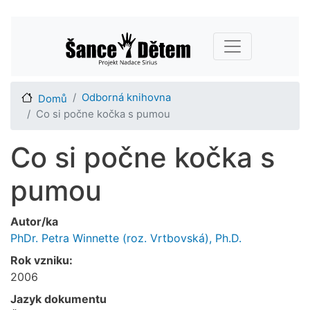
Přejít
Main navigation
k
hlavnímu
obsahu
Odborná knihovna
Domů
Co si počne kočka s pumou
Co si počne kočka s
pumou
Autor/ka
PhDr. Petra Winnette (roz. Vrtbovská), Ph.D.
Rok vzniku:
2006
Jazyk dokumentu