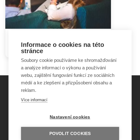
Hádky rodičů mohou dětem
Informace o cookies na této
ublížit i prospět
stránce
Soubory cookie používáme ke shromažďování
a analýze informací o výkonu a používání
webu, zajištění fungování funkcí ze sociálních
médií a ke zlepšení a přizpůsobení obsahu a
reklam.
©
Obecně prospěšná společnost Sirius
, o.p.s.
Více informací
2011–2026
Šance Dětem
Nastavení cookies
ISSN 1805-8876
nazory@sancedetem.cz
Odběr novinek e-mailem
POVOLIT COOKIES
Informace o webu