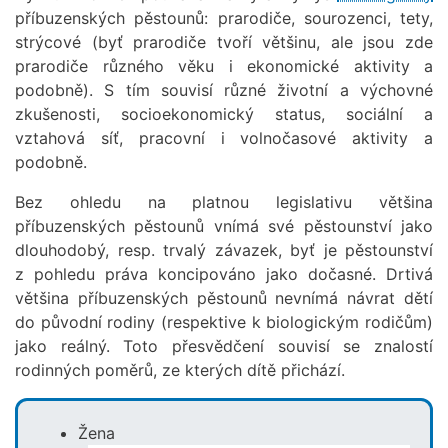
příbuzenských pěstounů: prarodiče, sourozenci, tety,
strýcové (byť prarodiče tvoří většinu, ale jsou zde
prarodiče různého věku i ekonomické aktivity a
podobně). S tím souvisí různé životní a výchovné
zkušenosti, socioekonomický status, sociální a
vztahová síť, pracovní i volnočasové aktivity a
podobně.
Bez ohledu na platnou legislativu většina
příbuzenských pěstounů vnímá své pěstounství jako
dlouhodobý, resp. trvalý závazek, byť je pěstounství
z pohledu práva koncipováno jako dočasné. Drtivá
většina příbuzenských pěstounů nevnímá návrat dětí
do původní rodiny (respektive k biologickým rodičům)
jako reálný. Toto přesvědčení souvisí se znalostí
rodinných poměrů, ze kterých dítě přichází.
Žena