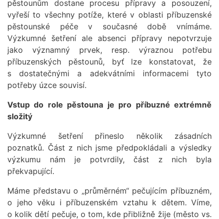
pěstounům dostane procesu přípravy a posouzení,
vyřeší to všechny potíže, které v oblasti příbuzenské
pěstounské péče v současné době vnímáme.
Výzkumné šetření ale absenci přípravy nepotvrzuje
jako významný prvek, resp. výraznou potřebu
příbuzenských pěstounů, byť lze konstatovat, že
s dostatečnými a adekvátními informacemi tyto
potřeby úzce souvisí.
Vstup do role pěstouna je pro příbuzné extrémně
složitý
Výzkumné šetření přineslo několik zásadních
poznatků. Část z nich jsme předpokládali a výsledky
výzkumu nám je potvrdily, část z nich byla
překvapující.
Máme představu o „průměrném“ pečujícím příbuzném,
o jeho věku i příbuzenském vztahu k dětem. Víme,
o kolik dětí pečuje, o tom, kde přibližně žije (město vs.