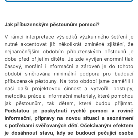
Jak příbuzenským pěstounům pomoci?
V rámci interpretace výsledků výzkumného šetření je
nutné akcentovat již několikrát zmíněné zjištění, že
nejnáročnějším obdobím příbuzenských pěstounů je
doba před přijetím dítěte. Je zde vyvíjen enormní tlak
časový, morální i informační a zároveň je do tohoto
období směrována minimální podpora pro budoucí
příbuzenské pěstouny. Na toto období jsme zaměřili i
naši další projektovou činnost a vytvořili postupy,
metodiku práce a informační materiály, které pomohou
jak pěstounům, tak dětem, které budou přijímat.
Podstatou je poskytnutí rychlé pomoci v rovině
informační, přípravy na novou situaci a seznámení
s potřebami svěřovaných dětí. Očekávaným efektem
je dosáhnout stavu, kdy se budoucí pečující osoba