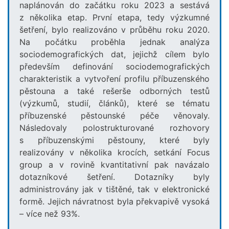
naplánován do začátku roku 2023 a sestává
z několika etap. První etapa, tedy výzkumné
šetření, bylo realizováno v průběhu roku 2020.
Na počátku proběhla jednak analýza
sociodemografických dat, jejichž cílem bylo
především definování sociodemografických
charakteristik a vytvoření profilu příbuzenského
pěstouna a také rešerše odborných testů
(výzkumů, studií, článků), které se tématu
příbuzenské pěstounské péče věnovaly.
Následovaly polostrukturované rozhovory
s příbuzenskými pěstouny, které byly
realizovány v několika krocích, setkání Focus
group a v rovině kvantitativní pak navázalo
dotazníkové šetření. Dotazníky byly
administrovány jak v tištěné, tak v elektronické
formě. Jejich návratnost byla překvapivě vysoká
– více než 93%.