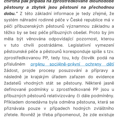
čtvrtina pak připadá na zprostředkované dlouhodobé
pěstouny a zbytek jsou pěstouni na přechodnou
dobu.“
Z této základní informace je tedy zřejmé, že
systém náhradní rodinné péče v České republice má v
péči příbuzenských pěstounů významnou základnu a
těžko by se bez péče příbuzných obešel. Proto by jim
měla být věnována odpovídající pozornost, kterou
v tuto chvíli postrádáme. Legislativní vymezení
pěstounské péče a pěstounů koresponduje spíše s tzv.
zprostředkovanou PP, tedy tou, kdy člověk podá na
příslušném
orgánu sociálně-právní ochrany dětí
žádost, projde procesy posuzování a přípravy a
následně je krajským úřadem zařazen do evidence
žadatelů vhodných stát se pěstouny. Některé jasně
definované podmínky u zprostředkované PP jsou u
příbuzných pěstounů relativizovány či dále podmíněny.
Příkladem donedávna byla odměna pěstouna, která se
přiznávala pouze v případech hodných zvláštního
zřetele. Rovněž je třeba připomenout, že zde existuje