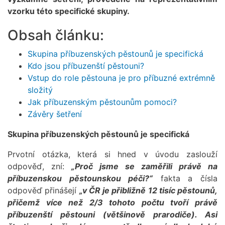
vzorku této specifické skupiny.
Obsah článku:
Skupina příbuzenských pěstounů je specifická
Kdo jsou příbuzenští pěstouni?
Vstup do role pěstouna je pro příbuzné extrémně
složitý
Jak příbuzenským pěstounům pomoci?
Závěry šetření
Skupina příbuzenských pěstounů je specifická
Prvotní otázka, která si hned v úvodu zaslouží
odpověď, zní:
„Proč jsme se zaměřili právě na
příbuzenskou pěstounskou péči?“
fakta a čísla
odpověď přinášejí
„v ČR je přibližně 12 tisíc pěstounů,
přičemž více než 2/3 tohoto počtu tvoří právě
příbuzenští pěstouni (většinově prarodiče). Asi