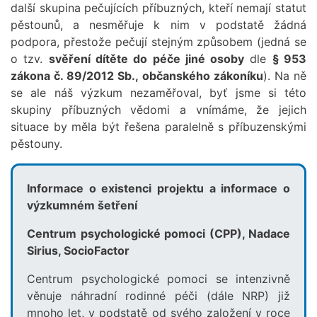
další skupina pečujících příbuzných, kteří nemají statut
pěstounů, a nesměřuje k nim v podstatě žádná
podpora, přestože pečují stejným způsobem (jedná se
o tzv.
svěření dítěte do péče jiné osoby
dle
§ 953
zákona č. 89/2012 Sb., občanského zákoníku
). Na ně
se ale náš výzkum nezaměřoval, byť jsme si této
skupiny příbuzných vědomi a vnímáme, že jejich
situace by měla být řešena paralelně s příbuzenskými
pěstouny.
Informace o existenci projektu a informace o
výzkumném šetření
Centrum psychologické pomoci (CPP), Nadace
Sirius, SocioFactor
Centrum psychologické pomoci se intenzivně
věnuje náhradní rodinné péči (dále NRP) již
mnoho let, v podstatě od svého založení v roce