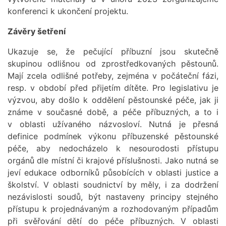
konferenci k ukončení projektu.
Závěry šetření
Ukazuje se, že pečující příbuzní jsou skutečně
skupinou odlišnou od zprostředkovaných pěstounů.
Mají zcela odlišné potřeby, zejména v počáteční fázi,
resp. v období před přijetím dítěte. Pro legislativu je
výzvou, aby došlo k oddělení pěstounské péče, jak ji
známe v současné době, a péče příbuzných, a to i
v oblasti užívaného názvosloví. Nutná je přesná
definice podmínek výkonu příbuzenské pěstounské
péče, aby nedocházelo k nesourodosti přístupu
orgánů dle místní či krajové příslušnosti. Jako nutná se
jeví edukace odborníků působících v oblasti justice a
školství. V oblasti soudnictví by měly, i za dodržení
nezávislosti soudů, být nastaveny principy stejného
přístupu k projednávaným a rozhodovaným případům
při svěřování dětí do péče příbuzných. V oblasti