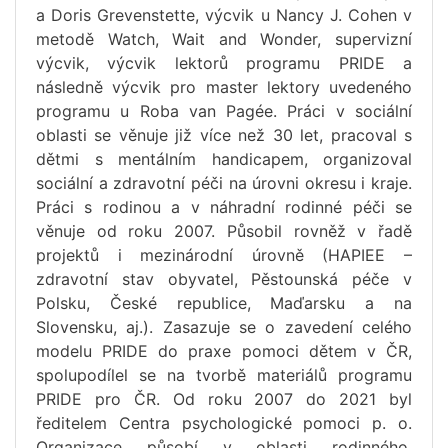
a Doris Grevenstette, výcvik u Nancy J. Cohen v
metodě Watch, Wait and Wonder, supervizní
výcvik, výcvik lektorů programu PRIDE a
následně výcvik pro master lektory uvedeného
programu u Roba van Pagée. Práci v sociální
oblasti se věnuje již více než 30 let, pracoval s
dětmi s mentálním handicapem, organizoval
sociální a zdravotní péči na úrovni okresu i kraje.
Práci s rodinou a v náhradní rodinné péči se
věnuje od roku 2007. Působil rovněž v řadě
projektů i mezinárodní úrovně (HAPIEE –
zdravotní stav obyvatel, Pěstounská péče v
Polsku, České republice, Maďarsku a na
Slovensku, aj.). Zasazuje se o zavedení celého
modelu PRIDE do praxe pomoci dětem v ČR,
spolupodílel se na tvorbě materiálů programu
PRIDE pro ČR. Od roku 2007 do 2021 byl
ředitelem Centra psychologické pomoci p. o.
Organizace působí v oblasti rodinného,