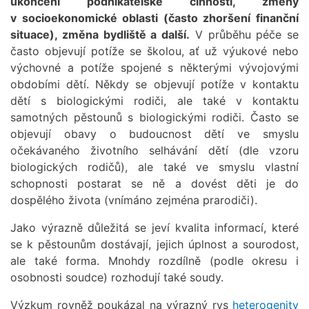
ukončení podnikatelské činnosti, změny
v socioekonomické oblasti (často zhoršení finanční
situace), změna bydliště a další.
V průběhu péče se
často objevují potíže se školou, ať už výukové nebo
výchovné a potíže spojené s některými vývojovými
obdobími dětí. Někdy se objevují potíže v kontaktu
dětí s biologickými rodiči, ale také v kontaktu
samotných pěstounů s biologickými rodiči. Často se
objevují obavy o budoucnost dětí ve smyslu
očekávaného životního selhávání dětí (dle vzoru
biologických rodičů), ale také ve smyslu vlastní
schopnosti postarat se ně a dovést děti je do
dospělého života (vnímáno zejména prarodiči).
Jako výrazně důležitá se jeví kvalita informací, které
se k pěstounům dostávají, jejich úplnost a sourodost,
ale také forma. Mnohdy rozdílně (podle okresu i
osobnosti soudce) rozhodují také soudy.
Výzkum rovněž poukázal na výrazný rys
heterogenity