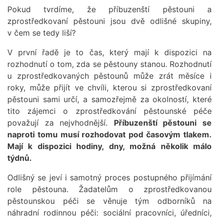
Pokud tvrdíme, že příbuzenští pěstouni a
zprostředkovaní pěstouni jsou dvě odlišné skupiny,
v čem se tedy liší?
V první řadě je to čas, který mají k dispozici na
rozhodnutí o tom, zda se pěstouny stanou. Rozhodnutí
u zprostředkovaných pěstounů může zrát měsíce i
roky, může přijít ve chvíli, kterou si zprostředkovaní
pěstouni sami určí, a samozřejmě za okolností, které
tito zájemci o zprostředkování pěstounské péče
považují za nejvhodnější.
Příbuzenští pěstouni se
naproti tomu musí rozhodovat pod časovým tlakem.
Mají k dispozici hodiny, dny, možná několik málo
týdnů.
Odlišný se jeví i samotný proces postupného přijímání
role pěstouna. Žadatelům o zprostředkovanou
pěstounskou péči se věnuje tým odborníků na
náhradní rodinnou péči: sociální pracovníci, úředníci,