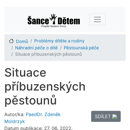
Přejít
Main navigation
k
hlavnímu
obsahu
Problémy dítěte a rodiny
Domů
Náhradní péče o dítě
Pěstounská péče
Situace příbuzenských pěstounů
Situace
příbuzenských
pěstounů
Autor/ka:
PaedDr. Zdeněk
SDÍLET
Moldrzyk
Datum publikace: 27. 06. 2022,