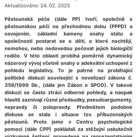
Aktualizováno: 24. 02. 2025
Pěstounská péče (dále PP) tvoří, společně s
pěstounskou péčí na přechodnou dobu (PPPD) a
osvojením, základní kameny snahy státu a
společnosti postarat se o děti, o které nechtějí,
nemohou, nebo nedovedou pečovat jejich biologičtí
rodiče. V této oblasti probíhá poměrně dynamický
názorový vývoj včetně snahy o adekvátní uchopení z
pohledu legislativy. To je patrné na probíhající
politické diskuzi související s novelizací zákona č.
359/1999 Sb., (dále jen Zákon o SPOD). V takové
diskuzi se často ztrácí odborné pohledy, a naopak
hlasitě zaznívají různé předsudky, pseudoargumenty,
nepravdy či polopravdy. Předmětem podobné
diskuse se stala i situace tzv. příbuzenských
pěstounů. Proto jsme v Centru psychologické
pomoci (dále CPP) pokládali za stěžejní uskutečnit
výzkumné šetření, provedené na reprezentativním