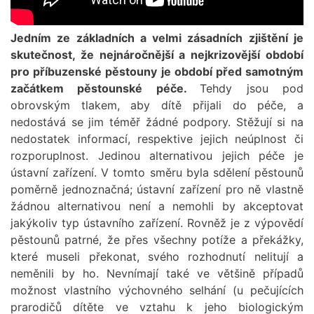
Jedním ze základních a velmi zásadních zjištění je
skutečnost, že nejnáročnější a nejkrizovější období
pro příbuzenské pěstouny je období před samotným
začátkem pěstounské péče.
Tehdy jsou pod
obrovským tlakem, aby dítě přijali do péče, a
nedostává se jim téměř žádné podpory. Stěžují si na
nedostatek informací, respektive jejich neúplnost či
rozporuplnost. Jedinou alternativou jejich péče je
ústavní zařízení. V tomto směru byla sdělení pěstounů
poměrně jednoznačná; ústavní zařízení pro ně vlastně
žádnou alternativou není a nemohli by akceptovat
jakýkoliv typ ústavního zařízení. Rovněž je z výpovědí
pěstounů patrné, že přes všechny potíže a překážky,
které museli překonat, svého rozhodnutí nelitují a
neměnili by ho. Nevnímají také ve většině případů
možnost vlastního výchovného selhání (u pečujících
prarodičů dítěte ve vztahu k jeho biologickým