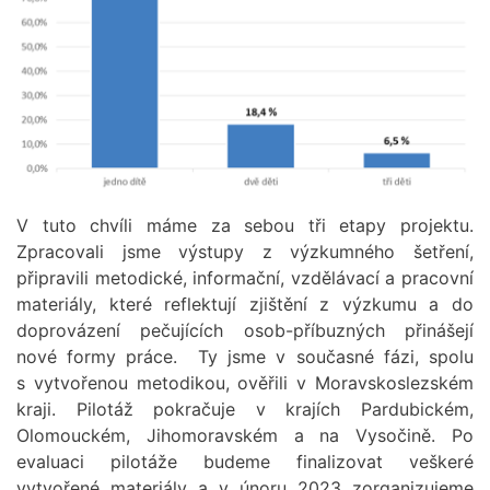
V tuto chvíli máme za sebou tři etapy projektu.
Zpracovali jsme výstupy z výzkumného šetření,
připravili metodické, informační, vzdělávací a pracovní
materiály, které reflektují zjištění z výzkumu a do
doprovázení pečujících osob-příbuzných přinášejí
nové formy práce. Ty jsme v současné fázi, spolu
s vytvořenou metodikou, ověřili v Moravskoslezském
kraji. Pilotáž pokračuje v krajích Pardubickém,
Olomouckém, Jihomoravském a na Vysočině. Po
evaluaci pilotáže budeme finalizovat veškeré
vytvořené materiály a v únoru 2023 zorganizujeme