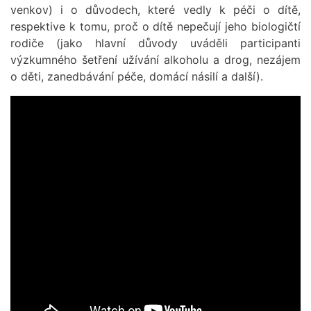
venkov) i o důvodech, které vedly k péči o dítě,
respektive k tomu, proč o dítě nepečují jeho biologičtí
rodiče (jako hlavní důvody uváděli participanti
výzkumného šetření užívání alkoholu a drog, nezájem
o děti, zanedbávání péče, domácí násilí a další).
Remote
video
URL