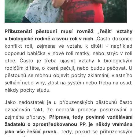
Příbuzenští pěstouni musí rovněž „řešit“ vztahy
v biologické rodině a svou roli v nich.
Často dokonce
konflikt rolí, zejména ve vztahu k dítěti – například
doposud babička v nové roli matky, nebo strýc v roli
otce. Často je třeba ujasnit vztahy k biologickým
rodičům dítěte, o které pečují, nebo budou pečovat. U
pěstounů se mohou objevit pocity zklamání, vlastního
selhání nebo viny, zlost na systém nebo třeba na osud,
někdy pocity studu.
Jako nedostatek je u příbuzenských pěstounů často
označován fakt, že neprošli procesy posuzování a
zejména přípravy.
Příprava, tedy povinné vzdělávání
žadatelů o zprostředkovanou PP, je někdy vnímána
jako vše řešící prvek.
Tedy, pokud se příbuzenským