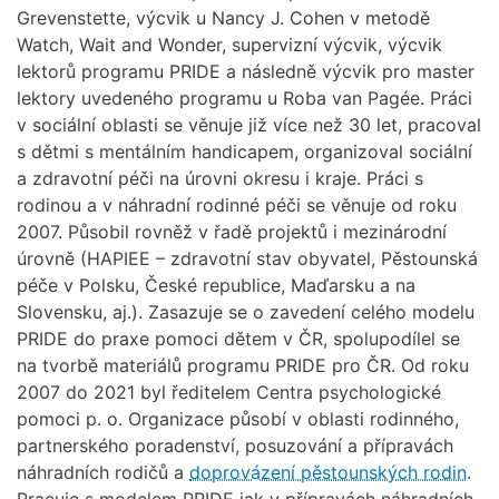
Grevenstette, výcvik u Nancy J. Cohen v metodě
Watch, Wait and Wonder, supervizní výcvik, výcvik
lektorů programu PRIDE a následně výcvik pro master
lektory uvedeného programu u Roba van Pagée. Práci
v sociální oblasti se věnuje již více než 30 let, pracoval
s dětmi s mentálním handicapem, organizoval sociální
a zdravotní péči na úrovni okresu i kraje. Práci s
rodinou a v náhradní rodinné péči se věnuje od roku
2007. Působil rovněž v řadě projektů i mezinárodní
úrovně (HAPIEE – zdravotní stav obyvatel, Pěstounská
péče v Polsku, České republice, Maďarsku a na
Slovensku, aj.). Zasazuje se o zavedení celého modelu
PRIDE do praxe pomoci dětem v ČR, spolupodílel se
na tvorbě materiálů programu PRIDE pro ČR. Od roku
2007 do 2021 byl ředitelem Centra psychologické
pomoci p. o. Organizace působí v oblasti rodinného,
partnerského poradenství, posuzování a přípravách
náhradních rodičů a
doprovázení pěstounských rodin
.
Pracuje s modelem PRIDE jak v přípravách náhradních