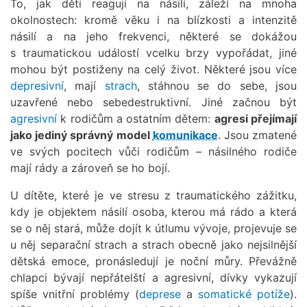
To, jak děti reagují na násilí, záleží na mnoha
okolnostech: kromě věku i na blízkosti a intenzitě
násilí a na jeho frekvenci, některé se dokážou
s traumatickou událostí vcelku brzy vypořádat, jiné
mohou být postiženy na celý život. Některé jsou více
depresivní
, mají
strach
, stáhnou se do sebe, jsou
uzavřené nebo sebedestruktivní. Jiné začnou být
agresivní
k rodičům a ostatním dětem:
agresi přejímají
jako jediný správný model
komunikace
. Jsou zmatené
ve svých pocitech vůči rodičům – násilného rodiče
mají rády a zároveň se ho bojí.
U dítěte, které je ve stresu z traumatického zážitku,
kdy je objektem násilí osoba, kterou má rádo a která
se o něj stará, může dojít k útlumu vývoje, projevuje se
u něj separační strach a strach obecně jako nejsilnější
dětská emoce, pronásledují je noční můry. Převážně
chlapci bývají nepřátelští a agresivní, dívky vykazují
spíše vnitřní problémy (
deprese
a
somatické potíže
).