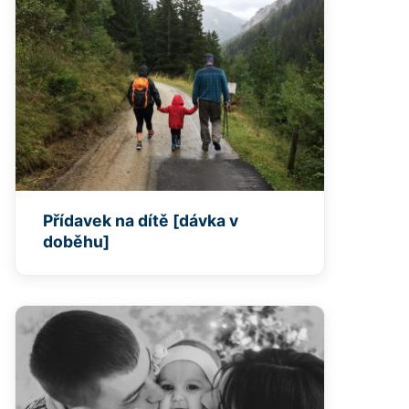
Přídavek na dítě [dávka v
doběhu]