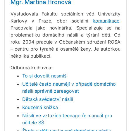
Mgr. Martina Hronová
Vystudovala Fakultu sociálních věd Univerzity
Karlovy v Praze, obor sociální
komunikace
.
Pracovala jako novinářka. Specializuje se na
problematiku domácího násilí a týrání dětí. Od
roku 2004 pracuje v Občanském sdružení ROSA
– centru pro týrané a osamělé ženy. Je autorkou
několika publikací.
Odborná knihovna:
To si dovolit nesmíš
Učitelé často neumějí v případě domácího
násilí správně zareagovat
Dětská svědectví násilí
Kouzelná knížka
Násilí ve vztazích teenagerů: manuál pro
učitele SŠ
Škola a děti vystavené domácímu násilí: