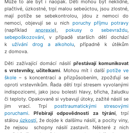
Může to ale být i naopak. Děti mohou být neklidné,
plačtivé, úzkostné, trpí malou sebeúctou, jsou zlostné,
mají potíže se sebekontrolou, jdou z nemoci do
nemoci, objevují se u nich
poruchy příjmu potravy
(například
anorexie
),
pokusy o sebevraždu
,
sebepoškozování
, v případě starších dětí dochází
k
užívání drog a alkoholu
, případně k útěkům
z domova.
Děti zažívající domácí násilí
přestávají komunikovat
s vrstevníky, učitelkami
. Mohou mít i další
potíže ve
škole
– s koncentrací a přizpůsobením, zpožďují se
oproti vrstevníkům. Řada dětí trpí stresem vyvolanými
indispozicemi, jako jsou bolesti hlavy, břicha, žaludku
či teploty. Opakovaně si vybavují útoky, zažité násilí se
jim vrací. Trpí
posttraumatickými stresovými
poruchami
.
Přebírají odpovědnosti za týrání
, trpí
stálou
úzkostí
, že dojde k dalšímu násilí, a pocity viny,
že nejsou schopny násilí zastavit. Některé z nich