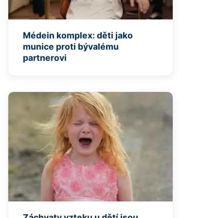
Médein komplex: děti jako
munice proti bývalému
partnerovi
Záchvaty vzteku u dětí jsou