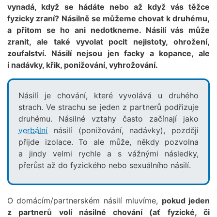
vynadá, když se hádáte nebo až když vás těžce
fyzicky zraní? Násilně se můžeme chovat k druhému,
a přitom se ho ani nedotkneme. Násilí vás může
zranit, ale také vyvolat pocit nejistoty, ohrožení,
zoufalství. Násilí nejsou jen facky a kopance, ale
i nadávky, křik, ponižování, vyhrožování.
Násilí je chování, které vyvolává u druhého
strach. Ve strachu se jeden z partnerů podřizuje
druhému. Násilné vztahy často začínají jako
verbální
násilí (ponižování, nadávky), později
přijde izolace. To ale může, někdy pozvolna
a jindy velmi rychle a s vážnými následky,
přerůst až do fyzického nebo sexuálního násilí.
O domácím/partnerském násilí mluvíme,
pokud jeden
z partnerů volí násilné chování (ať fyzické, či