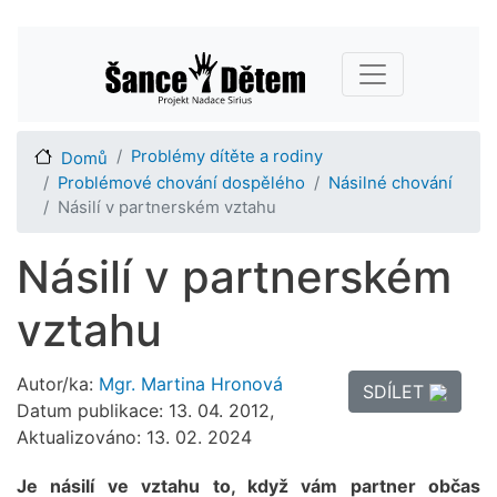
Přejít
Main navigation
k
hlavnímu
obsahu
Problémy dítěte a rodiny
Domů
Problémové chování dospělého
Násilné chování
Násilí v partnerském vztahu
Násilí v partnerském
vztahu
Autor/ka:
Mgr. Martina Hronová
SDÍLET
Datum publikace: 13. 04. 2012,
Aktualizováno: 13. 02. 2024
Je násilí ve vztahu to, když vám partner občas