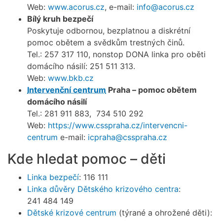
Web:
www.acorus.cz
, e-mail:
info@acorus.cz
Bílý kruh bezpečí
Poskytuje odbornou, bezplatnou a diskrétní
pomoc obětem a svědkům trestných činů.
Tel.: 257 317 110, nonstop DONA linka pro oběti
domácího násilí: 251 511 313.
Web:
www.bkb.cz
Intervenční centrum
Praha – pomoc obětem
domácího násilí
Tel.: 281 911 883, 734 510 292
Web:
https://www.csspraha.cz/intervencni-
centrum
e-mail:
icpraha@csspraha.cz
Kde hledat pomoc – děti
Linka bezpečí
: 116 111
Linka důvěry Dětského krizového centra
:
241 484 149
Dětské krizové centrum
(týrané a ohrožené děti):