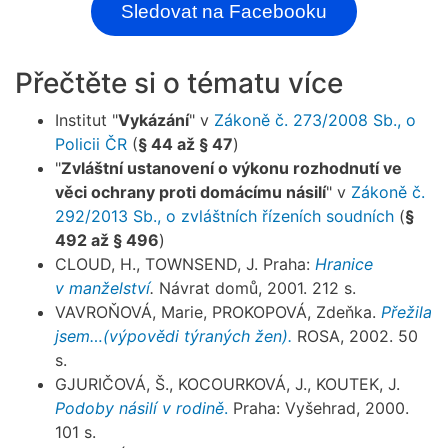
Sledovat na Facebooku
Přečtěte si o tématu více
Institut "
Vykázání
" v
Zákoně č. 273/2008 Sb., o
Policii ČR
(
§ 44 až § 47
)
"
Zvláštní ustanovení o výkonu rozhodnutí ve
věci ochrany proti domácímu násilí
" v
Zákoně č.
292/2013 Sb., o zvláštních řízeních soudních
(
§
492 až § 496
)
CLOUD, H., TOWNSEND, J. Praha:
Hranice
v manželství
.
Návrat domů, 2001. 212 s.
VAVROŇOVÁ, Marie, PROKOPOVÁ, Zdeňka.
Přežila
jsem…(výpovědi týraných žen).
ROSA, 2002. 50
s.
GJURIČOVÁ, Š., KOCOURKOVÁ, J., KOUTEK, J.
Podoby násilí v rodině
.
Praha: Vyšehrad, 2000.
101 s.