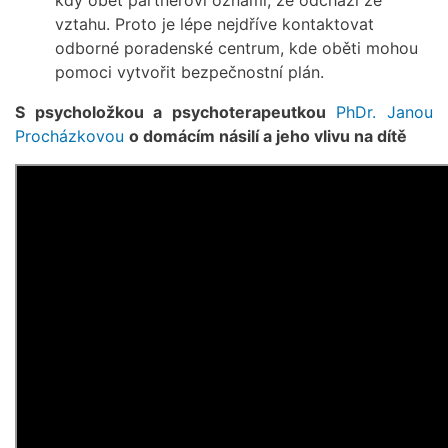
vztahu. Proto je lépe nejdříve kontaktovat
odborné poradenské centrum, kde oběti mohou
pomoci vytvořit bezpečnostní plán.
S psycholožkou a psychoterapeutkou
PhDr. Janou
Procházkovou
o domácím násilí a jeho vlivu na dítě