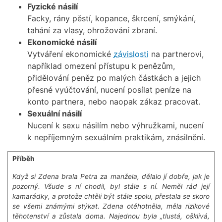
Fyzické násilí
Facky, rány pěstí, kopance, škrcení, smýkání,
tahání za vlasy, ohrožování zbraní.
Ekonomické násilí
Vytváření ekonomické
závislosti
na partnerovi,
například omezení přístupu k penězům,
přidělování peněz po malých částkách a jejich
přesné vyúčtování, nucení posílat peníze na
konto partnera, nebo naopak zákaz pracovat.
Sexuální násilí
Nucení k sexu násilím nebo výhružkami, nucení
k nepříjemným sexuálním praktikám, znásilnění.
Příběh
Když si Zdena brala Petra za manžela, dělalo jí dobře, jak je
pozorný. Všude s ní chodil, byl stále s ní. Neměl rád její
kamarádky, a protože chtěli být stále spolu, přestala se skoro
se všemi známými stýkat. Zdena otěhotněla, měla rizikové
těhotenství a zůstala doma. Najednou byla „tlustá, ošklivá,