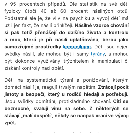
v 95 procentech případů. Dle statistik na své děti
fyzicky útočí 40 až 60 procent násilných otců.
Podstatné ale je, že vliv na psychiku a vývoj dětí má
už i jen fakt, že násilí přihlížejí.
Násilné vzorce chování
si pak totiž přenášejí do dalšího života
a kontrolu
a moc, která je při násilí uplatňována, berou jako
samozřejmé prostředky
komunikace
.
Děti jsou nejen
svědky násilí, ale mohou být i samy
týrány
, a mohou
být dokonce využívány trýznitelem k manipulaci či
získání kontroly nad obětí.
Děti na systematické týrání a ponižování, kterým
domácí násilí je, reagují trvalým napětím.
Ztrácejí pocit
jistoty a bezpečí, který u rodičů hledají a potřebují.
Jsou svědky odmítání, protikladného chování.
Cítí se
bezmocné, svalují vinu na sebe. Z některých se
stávají „malí dospělí“, někdy se naopak vrací ve vývoji
zpět.