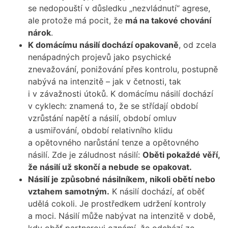
se nedopouští v důsledku „nezvládnutí“ agrese,
ale protože má pocit, že
má na takové chování
nárok
.
K domácímu násilí dochází opakovaně
, od zcela
nenápadných projevů jako psychické
znevažování, ponižování přes kontrolu, postupně
nabývá na intenzitě – jak v četnosti, tak
i v závažnosti útoků. K domácímu násilí dochází
v cyklech: znamená to, že se střídají období
vzrůstání napětí a násilí, období omluv
a usmiřování, období relativního klidu
a opětovného narůstání tenze a opětovného
násilí. Zde je záludnost násilí:
Oběti pokaždé věří,
že násilí už skončí a nebude se opakovat.
Násilí je způsobné násilníkem, nikoli obětí nebo
vztahem samotným.
K násilí dochází, ať oběť
udělá cokoli. Je prostředkem udržení kontroly
a moci. Násilí může nabývat na intenzitě v době,
kdy oběť partnerovi oznámí, že odchází ze