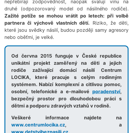
nepřebírají zodpovědnost, naopak svalují vinu na
druhé (odpozorovaný model od násilného rodiče).
Zažité potíže se mohou vrátit po letech: při volbě
partnera či výchově vlastních dětí.
Riziko, že děti,
které jsou svědky násilí, budou později samy agresory
nebo oběťmi, je velké.
Od června 2015 funguje v České republice
unikátní projekt zaměřený na děti a jejich
rodiče zažívající domácí násilí Centrum
LOCIKA, které pracuje s celým rodinným
systémem. Nabízí komplexní a citlivou pomoc,
osobní, telefonické a e-mailové
poradenství
,
bezpečný prostor pro dlouhodobou práci s
dětmi a podporu zdravých vztahů v rodině.
Veškeré informace najdete na
www.centrumlocika.cz
, a
www.detstvibeznasili.cz
.