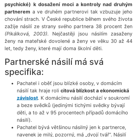
psychické)
k dosažení moci a kontroly nad druhým
partnerem
a ve druhém partnerovi tak vzbuzuje jeho
chování strach. V České republice během svého života
zažije násilí ze strany svého partnera 38 procent žen
(Pikálková, 2003).
Nejčastěji jsou násilím zasaženy
ženy na mateřské dovolené a ženy ve věku 30 až 44
let, tedy ženy, které mají doma školní děti
.
Partnerské násilí má svá
specifika:
Pachatel i oběť jsou blízké osoby, v domácím
násilí tak hraje roli
citová blízkost a ekonomická
závislost
. K domácímu násilí dochází v soukromí
a beze svědků (jedinými tichými svědky bývají
děti, a to až v 95 procentech případů domácího
násilí).
Pachatel bývá většinou násilný jen k partnerce,
navenek je milý, pozorný, má „dvojí tvář“. Násilí