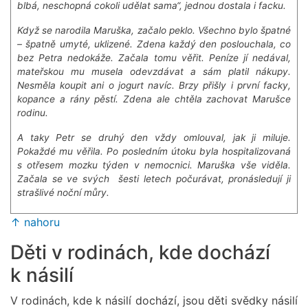
blbá, neschopná cokoli udělat sama“, jednou dostala i facku.
Když se narodila Maruška, začalo peklo. Všechno bylo špatné
– špatně umyté, uklizené. Zdena každý den poslouchala, co
bez Petra nedokáže. Začala tomu věřit. Peníze jí nedával,
mateřskou mu musela odevzdávat a sám platil nákupy.
Nesměla koupit ani o jogurt navíc. Brzy přišly i první facky,
kopance a rány pěstí. Zdena ale chtěla zachovat Marušce
rodinu.
A taky Petr se druhý den vždy omlouval, jak ji miluje.
Pokaždé mu věřila. Po posledním útoku byla hospitalizovaná
s otřesem mozku týden v nemocnici. Maruška vše viděla.
Začala se ve svých šesti letech počurávat, pronásledují ji
strašlivé noční můry.
↑ nahoru
Děti v rodinách, kde dochází
k násilí
V rodinách, kde k násilí dochází, jsou děti svědky násilí