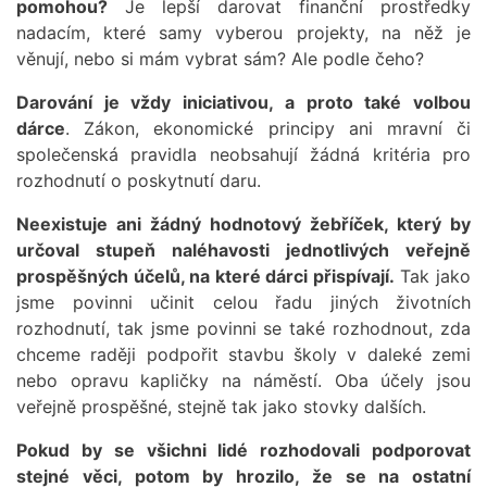
pomohou?
Je lepší darovat finanční prostředky
nadacím, které samy vyberou projekty, na něž je
věnují, nebo si mám vybrat sám? Ale podle čeho?
Darování je vždy iniciativou, a proto také volbou
dárce
. Zákon, ekonomické principy ani mravní či
společenská pravidla neobsahují žádná kritéria pro
rozhodnutí o poskytnutí daru.
Neexistuje ani žádný hodnotový žebříček, který by
určoval stupeň naléhavosti jednotlivých veřejně
prospěšných účelů, na které dárci přispívají.
Tak jako
jsme povinni učinit celou řadu jiných životních
rozhodnutí, tak jsme povinni se také rozhodnout, zda
chceme raději podpořit stavbu školy v daleké zemi
nebo opravu kapličky na náměstí. Oba účely jsou
veřejně prospěšné, stejně tak jako stovky dalších.
Pokud by se všichni lidé rozhodovali podporovat
stejné věci, potom by hrozilo, že se na ostatní