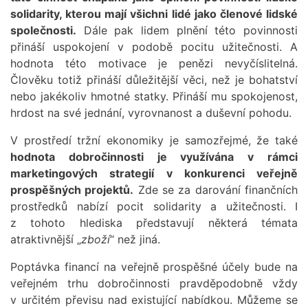
solidarity, kterou mají všichni lidé jako členové lidské
společnosti.
Dále pak lidem plnění této povinnosti
přináší uspokojení v podobě pocitu užitečnosti. A
hodnota této motivace je penězi nevyčíslitelná.
Člověku totiž přináší důležitější věci, než je bohatství
nebo jakékoliv hmotné statky. Přináší mu spokojenost,
hrdost na své jednání, vyrovnanost a duševní pohodu.
V prostředí tržní ekonomiky je samozřejmé, že také
hodnota dobročinnosti je využívána v rámci
marketingových strategií v konkurenci veřejně
prospěšných projektů.
Zde se za darování finančních
prostředků nabízí pocit solidarity a užitečnosti. I
z tohoto hlediska představují některá témata
atraktivnější „
zboží
“ než jiná.
Poptávka financí na veřejně prospěšné účely bude na
veřejném trhu dobročinnosti pravděpodobně vždy
v určitém převisu nad existující nabídkou. Můžeme se