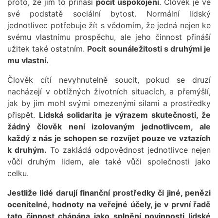
proto, že jim to přináší
pocit uspokojení
. Člověk je ve
své podstatě sociální bytost. Normální lidský
jednotlivec potřebuje žít s vědomím, že jedná nejen ke
svému vlastnímu prospěchu, ale jeho činnost přináší
užitek také ostatním.
Pocit sounáležitosti s druhými je
mu vlastní.
Člověk cítí nevyhnutelně soucit, pokud se druzí
nacházejí v obtížných životních situacích, a přemýšlí,
jak by jim mohl svými omezenými silami a prostředky
přispět.
Lidská solidarita je výrazem skutečnosti, že
žádný člověk není izolovaným jednotlivcem, ale
každý z nás je schopen se rozvíjet pouze ve vztazích
k druhým.
To zakládá odpovědnost jednotlivce nejen
vůči druhým lidem, ale také vůči společnosti jako
celku.
Jestliže lidé darují finanční prostředky či jiné, penězi
ocenitelné, hodnoty na veřejné účely, je v první řadě
tato činnost chápána jako splnění povinnosti lidské