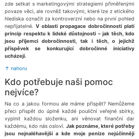
zde setkat s marketingovými strategiemi přiměřenými
povaze věci, ale rovněž takovými, které lze z etického
hlediska označit za kontroverzní nebo na první pohled
nepřijatelné.
V oblasti propagace dobročinnosti platí
princip respektu k lidské důstojnosti – jak těch, kdo
jsou příjemci dobročinnosti, tak i těch, o jejichž
příspěvek se konkurující dobročinné iniciativy
ucházejí.
↑ nahoru
Kdo potřebuje naši pomoc
nejvíce?
Na co a jakou formou ale máme přispět? Nemůžeme
přeci přispět do úplně každé pouliční veřejné sbírky,
vyplnit každou složenku, ani věnovat finanční dar
každému, kdo nás osloví.
Jak poznáme, které potřeby
jsou nejnaléhavější a kde moje peníze nejúčinněji