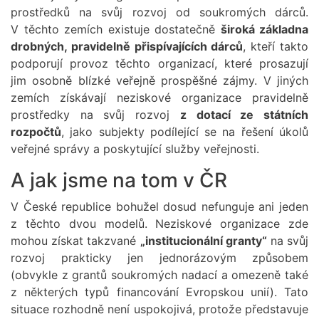
prostředků na svůj rozvoj od soukromých dárců.
V těchto zemích existuje dostatečně
široká základna
drobných, pravidelně přispívajících dárců
, kteří takto
podporují provoz těchto organizací, které prosazují
jim osobně blízké veřejně prospěšné zájmy. V jiných
zemích získávají neziskové organizace pravidelně
prostředky na svůj rozvoj
z dotací ze státních
rozpočtů
, jako subjekty podílející se na řešení úkolů
veřejné správy a poskytující služby veřejnosti.
A jak jsme na tom v ČR
V České republice bohužel dosud nefunguje ani jeden
z těchto dvou modelů. Neziskové organizace zde
mohou získat takzvané
„institucionální granty“
na svůj
rozvoj prakticky jen jednorázovým způsobem
(obvykle z grantů soukromých nadací a omezeně také
z některých typů financování Evropskou unií). Tato
situace rozhodně není uspokojivá, protože představuje