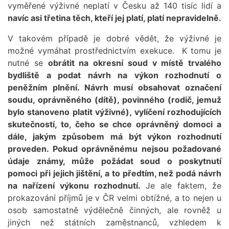
vyměřené výživné neplatí v Česku až 140 tisíc lidí a
navíc asi třetina těch, kteří jej platí, platí nepravidelně.
V takovém případě je dobré vědět, že výživné je
možné vymáhat prostřednictvím exekuce. K tomu je
nutné se
obrátit na okresní soud v místě trvalého
bydliště a podat návrh na výkon rozhodnutí o
peněžním plnění. Návrh musí obsahovat označení
soudu, oprávněného (dítě), povinného (rodič, jemuž
bylo stanoveno platit výživné), vylíčení rozhodujících
skutečností, to, čeho se chce oprávněný domoci a
dále, jakým způsobem má být výkon rozhodnutí
proveden. Pokud oprávněnému nejsou požadované
údaje známy, může požádat soud o poskytnutí
pomoci při jejich jištění, a to předtím, než podá návrh
na nařízení výkonu rozhodnutí.
Je ale faktem, že
prokazování příjmů je v ČR velmi obtížné, a to nejen u
osob samostatně výdělečně činných, ale rovněž u
jiných než státních zaměstnanců, vzhledem k