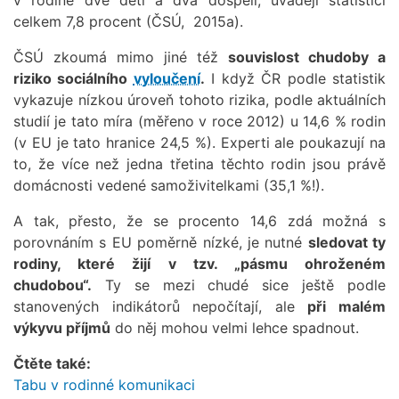
celkem 7,8 procent (ČSÚ, 2015a).
ČSÚ zkoumá mimo jiné též
souvislost chudoby a
riziko sociálního
vyloučení
.
I když ČR podle statistik
vykazuje nízkou úroveň tohoto rizika, podle aktuálních
studií je tato míra (měřeno v roce 2012) u 14,6 % rodin
(v EU je tato hranice 24,5 %). Experti ale poukazují na
to, že více než jedna třetina těchto rodin jsou právě
domácnosti vedené samoživitelkami (35,1 %!).
A tak, přesto, že se procento 14,6 zdá možná s
porovnáním s EU poměrně nízké, je nutné
sledovat ty
rodiny, které žijí v tzv. „pásmu ohroženém
chudobou“.
Ty se mezi chudé sice ještě podle
stanovených indikátorů nepočítají, ale
při malém
výkyvu příjmů
do něj mohou velmi lehce spadnout.
Čtěte také:
Tabu v rodinné komunikaci