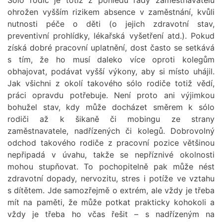
ohrožen vyšším rizikem absence v zaměstnání, kvůli
nutnosti péče o děti (o jejich zdravotní stav,
preventivní prohlídky, lékařská vyšetření atd.). Pokud
získá dobré pracovní uplatnění, dost často se setkává
s tím, že ho musí daleko více oproti kolegům
obhajovat, podávat vyšší výkony, aby si místo uhájil.
Jak všichni z okolí takového sólo rodiče totiž vědí,
práci opravdu potřebuje. Není proto ani výjimkou
bohužel stav, kdy může docházet směrem k sólo
rodiči až k šikaně či mobingu ze strany
zaměstnavatele, nadřízených či kolegů. Dobrovolný
odchod takového rodiče z pracovní pozice většinou
nepřipadá v úvahu, takže se nepříznivé okolnosti
mohou stupňovat. To pochopitelně pak může nést
zdravotní dopady, nervozitu, stres i potíže ve vztahu
s dítětem. Jde samozřejmě o extrém, ale vždy je třeba
mít na paměti, že může potkat prakticky kohokoli a
vždy je třeba ho včas řešit – s nadřízeným na