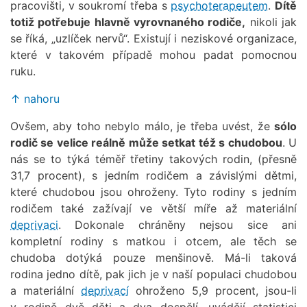
pracovišti, v soukromí třeba s
psychoterapeutem
.
Dítě
totiž potřebuje hlavně vyrovnaného rodiče,
nikoli jak
se říká, „uzlíček nervů“. Existují i neziskové organizace,
které v takovém případě mohou padat pomocnou
ruku.
↑ nahoru
Ovšem, aby toho nebylo málo, je třeba uvést, že
sólo
rodič se velice reálně může setkat též s chudobou
. U
nás se to týká téměř třetiny takových rodin, (přesně
31,7 procent), s jedním rodičem a závislými dětmi,
které chudobou jsou ohroženy. Tyto rodiny s jedním
rodičem také zažívají ve větší míře až materiální
deprivaci
. Dokonale chráněny nejsou sice ani
kompletní rodiny s matkou i otcem, ale těch se
chudoba dotýká pouze menšinově. Má-li taková
rodina jedno dítě, pak jich je v naší populaci chudobou
a materiální
deprivací
ohroženo 5,9 procent, jsou-li
v rodině dvě děti a dva dospělí, uvádějí statistici