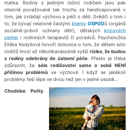
matka. Rodiny s jediným (sólo) rodičem jsou pak
obecně považované tak trochu za handicapované v
tom, jak zvládají výchovu a péči o děti. Svědčí o tom i
to, že bývají relativně častými
klienty
OSPOD
ů (orgánů
sociálně-právní ochrany dětí), dětských
krizových
center
i rodinných terapeutů či poradců. Psycholožka
Eliška Kodyšová hovoří dokonce o tom, že dětem sólo
rodičů hrozí až několikanásobně vyšší
riziko, že budou
z rodiny odebrány do ústavní péče
. Přesto je třeba
zdůraznit, že
sólo rodičovství samo o sobě NENÍ
příčinou problémů
ve výchově. I když se jakékoli
problémy řeší lépe ve dvou než jen v jedné osobě…
Chudoba: Počty