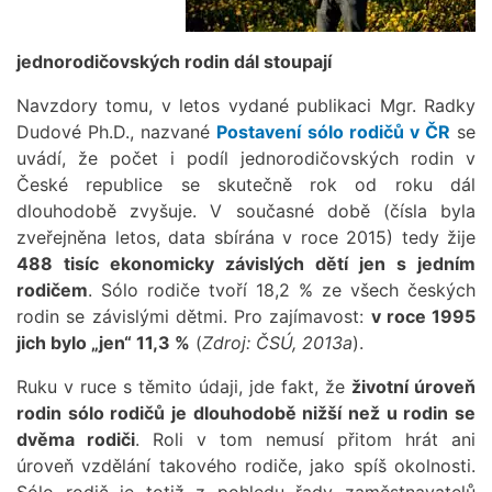
jednorodičovských rodin dál stoupají
Navzdory tomu, v letos vydané publikaci Mgr. Radky
Dudové Ph.D., nazvané
Postavení sólo rodičů v ČR
se
uvádí, že počet i podíl jednorodičovských rodin v
České republice se skutečně rok od roku dál
dlouhodobě zvyšuje. V současné době (čísla byla
zveřejněna letos, data sbírána v roce 2015) tedy žije
488 tisíc ekonomicky závislých dětí jen s jedním
rodičem
. Sólo rodiče tvoří 18,2 % ze všech českých
rodin se závislými dětmi. Pro zajímavost:
v roce 1995
jich bylo „jen“ 11,3 %
(
Zdroj: ČSÚ, 2013a
).
Ruku v ruce s těmito údaji, jde fakt, že
životní úroveň
rodin sólo rodičů je dlouhodobě nižší než u rodin se
dvěma rodiči
. Roli v tom nemusí přitom hrát ani
úroveň vzdělání takového rodiče, jako spíš okolnosti.
Sólo rodič je totiž z pohledu řady zaměstnavatelů