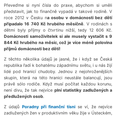
Převeďme si nyní čísla do praxe, abychom si uměli
představit, jak to finančně vypadá v takové rodině. V
roce 2012 v Česku n
a osobu v domácnosti bez dětí
připadalo 16 740 Kč hrubého měsíčně
. V rodinách s
dětmi byly příjmy o čtvrtinu nižší, tedy 12 606 Kč.
Domácnosti samoživitelek si ale musely vystačit s 9
844 Kč hrubého na měsíc, což je více méně polovina
příjmů domácnosti bez dětí!
Z těchto několika údajů je jasné, že i když se Česká
republika řadí k bohatému západnímu světu, i u nás žijí
lidé pod hranicí chudoby. Jednou z nejohroženějších
skupin, která na této hranici neustále balancují, jsou
právě sólo rodiče. Když musí počítat každou korunu,
není divu, že tak nejvíce
plní statistiky zadlužených a
předlužených osob
.
Z údajů
Poradny při finanční tísni
se ví, že nejvíce
zadlužených žen v produktivním věku žije v Ústeckém,