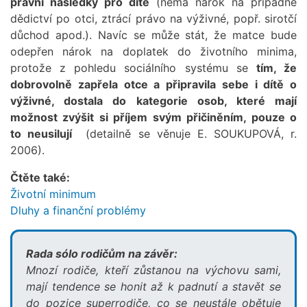
právní následky pro dítě
(nemá nárok na případné
dědictví po otci, ztrácí právo na výživné, popř. sirotčí
důchod apod.). Navíc se může stát, že matce bude
odepřen nárok na doplatek do životního minima,
protože z pohledu sociálního systému se
tím, že
dobrovolně zapřela otce a připravila sebe i dítě o
výživné, dostala do kategorie osob, které mají
možnost zvýšit si příjem svým přičiněním, pouze o
to neusilují
(detailně se věnuje E. SOUKUPOVÁ, r.
2006).
Čtěte také:
Životní minimum
Dluhy a finanční problémy
Rada sólo rodičům na závěr:
Mnozí rodiče, kteří zůstanou na výchovu sami,
mají tendence se honit až k padnutí a stavět se
do pozice superrodiče, co se neustále obětuje