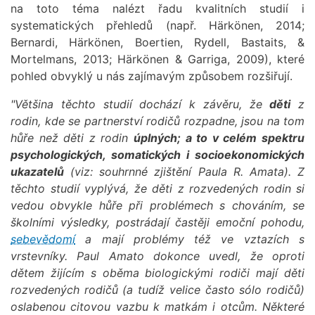
na toto téma nalézt řadu kvalitních studií i
systematických přehledů (např. Härkönen, 2014;
Bernardi, Härkönen, Boertien, Rydell, Bastaits, &
Mortelmans, 2013; Härkönen & Garriga, 2009), které
pohled obvyklý u nás zajímavým způsobem rozšiřují.
"Většina těchto studií dochází k závěru, že
děti
z
rodin, kde se partnerství rodičů rozpadne, jsou na tom
hůře než děti z rodin
úplných; a to v celém spektru
psychologických, somatických i socioekonomických
ukazatelů
(viz: souhrnné zjištění Paula R. Amata). Z
těchto studií vyplývá, že děti z rozvedených rodin si
vedou obvykle hůře při problémech s chováním, se
školními výsledky, postrádají častěji emoční pohodu,
sebevědomí
a mají problémy též ve vztazích s
vrstevníky. Paul Amato dokonce uvedl, že oproti
dětem žijícím s oběma biologickými rodiči mají děti
rozvedených rodičů (a tudíž velice často sólo rodičů)
oslabenou citovou vazbu k matkám i otcům. Některé