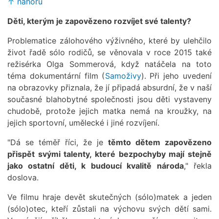
↑ nahoru
Děti, kterým je zapovězeno rozvíjet své talenty?
Problematice zálohového výživného, které by ulehčilo
život řadě sólo rodičů, se věnovala v roce 2015 také
režisérka Olga Sommerová, když natáčela na toto
téma dokumentární film (
Samoživy
). Při jeho uvedení
na obrazovky přiznala, že jí připadá absurdní, že v naší
současné blahobytné společnosti jsou děti vystaveny
chudobě, protože jejich matka nemá na kroužky, na
jejich sportovní, umělecké i jiné rozvíjení.
"Dá se téměř říci, že je
těmto dětem zapovězeno
přispět svými talenty, které bezpochyby mají stejně
jako ostatní děti, k budoucí kvalitě národa
," řekla
doslova.
Ve filmu hraje devět skutečných (sólo)matek a jeden
(sólo)otec, kteří zůstali na výchovu svých dětí sami.