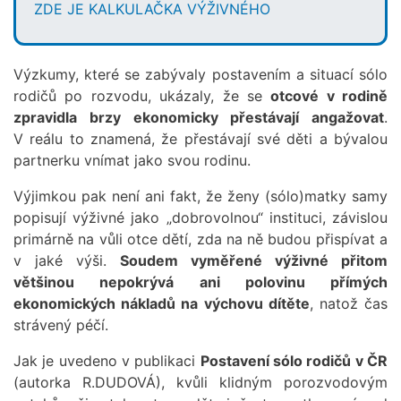
ZDE JE KALKULAČKA VÝŽIVNÉHO
Výzkumy, které se zabývaly postavením a situací sólo
rodičů po rozvodu, ukázaly, že se
otcové v rodině
zpravidla brzy ekonomicky přestávají angažovat
.
V reálu to znamená, že přestávají své děti a bývalou
partnerku vnímat jako svou rodinu.
Výjimkou pak není ani fakt, že ženy (sólo)matky samy
popisují výživné jako „dobrovolnou“ instituci, závislou
primárně na vůli otce dětí, zda na ně budou přispívat a
v jaké výši.
Soudem vyměřené výživné přitom
většinou nepokrývá ani polovinu přímých
ekonomických nákladů na výchovu dítěte
, natož čas
strávený péčí.
Jak je uvedeno v publikaci
Postavení sólo rodičů v ČR
(autorka R.DUDOVÁ), kvůli klidným porozvodovým