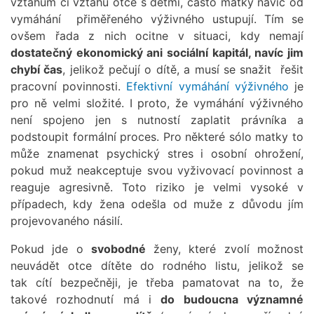
vztahům či vztahu otce s dětmi, často matky navíc od
vymáhání přiměřeného výživného ustupují. Tím se
ovšem řada z nich ocitne v situaci, kdy nemají
dostatečný ekonomický ani sociální kapitál, navíc jim
chybí čas
, jelikož pečují o dítě, a musí se snažit řešit
pracovní povinnosti.
Efektivní vymáhání výživného
je
pro ně velmi složité. I proto, že vymáhání výživného
není spojeno jen s nutností zaplatit právníka a
podstoupit formální proces. Pro některé sólo matky to
může znamenat psychický stres i osobní ohrožení,
pokud muž neakceptuje svou vyživovací povinnost a
reaguje agresivně. Toto riziko je velmi vysoké v
případech, kdy žena odešla od muže z důvodu jím
projevovaného násilí.
Pokud jde o
svobodné
ženy, které zvolí možnost
neuvádět otce dítěte do rodného listu, jelikož se
tak cítí bezpečněji, je třeba pamatovat na to, že
takové rozhodnutí má i
do budoucna významné