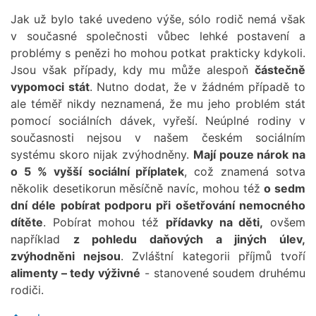
Jak už bylo také uvedeno výše, sólo rodič nemá však
v současné společnosti vůbec lehké postavení a
problémy s penězi ho mohou potkat prakticky kdykoli.
Jsou však případy, kdy mu může alespoň
částečně
vypomoci stát
. Nutno dodat, že v žádném případě to
ale téměř nikdy neznamená, že mu jeho problém stát
pomocí sociálních dávek, vyřeší. Neúplné rodiny v
současnosti nejsou v našem českém sociálním
systému skoro nijak zvýhodněny.
Mají pouze nárok na
o 5 % vyšší sociální příplatek
, což znamená sotva
několik desetikorun měsíčně navíc, mohou též
o sedm
dní déle pobírat podporu při ošetřování nemocného
dítěte
. Pobírat mohou též
přídavky na děti,
ovšem
například
z pohledu daňových a jiných úlev,
zvýhodněni nejsou
. Zvláštní kategorii příjmů tvoří
alimenty – tedy výživné
- stanovené soudem druhému
rodiči.