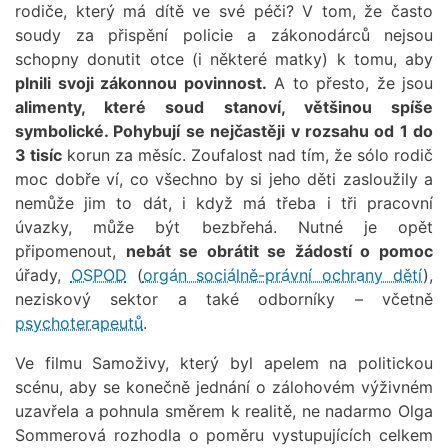
rodiče, který má dítě ve své péči? V tom, že často
soudy za přispění policie a zákonodárců nejsou
schopny donutit otce (i některé matky) k tomu, aby
plnili svoji zákonnou povinnost.
A to přesto, že jsou
alimenty, které soud stanoví, většinou spíše
symbolické. Pohybují se nejčastěji v rozsahu od 1 do
3 tisíc
korun za měsíc. Zoufalost nad tím, že sólo rodič
moc dobře ví, co všechno by si jeho děti zasloužily a
nemůže jim to dát, i když má třeba i tři pracovní
úvazky, může být bezbřehá. Nutné je opět
připomenout,
nebát se obrátit se žádostí o pomoc
úřady,
OSPOD
(
orgán sociálně-právní ochrany dětí
),
neziskový sektor a také odborníky – včetně
psychoterapeutů
.
Ve filmu Samoživy, který byl apelem na politickou
scénu, aby se konečně jednání o zálohovém výživném
uzavřela a pohnula směrem k realitě, ne nadarmo Olga
Sommerová rozhodla o poměru vystupujících celkem