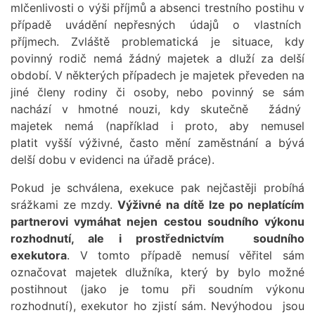
mlčenlivosti o výši příjmů a absenci trestního postihu v
případě uvádění nepřesných údajů o vlastních
příjmech. Zvláště problematická je situace, kdy
povinný rodič nemá žádný majetek a dluží za delší
období. V některých případech je majetek převeden na
jiné členy rodiny či osoby, nebo povinný se sám
nachází v hmotné nouzi, kdy skutečně žádný
majetek nemá (například i proto, aby nemusel
platit vyšší výživné, často mění zaměstnání a bývá
delší dobu v evidenci na úřadě práce).
Pokud je schválena, exekuce pak nejčastěji probíhá
srážkami ze mzdy.
Výživné na dítě lze po neplatícím
partnerovi vymáhat nejen cestou soudního výkonu
rozhodnutí, ale i prostřednictvím soudního
exekutora
. V tomto případě nemusí věřitel sám
označovat majetek dlužníka, který by bylo možné
postihnout (jako je tomu při soudním výkonu
rozhodnutí), exekutor ho zjistí sám. Nevýhodou jsou