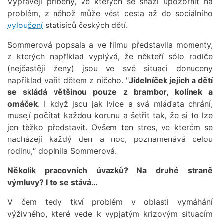
Vyprávějí příběhy, ve kterých se snaží upozornit na
problém, z něhož může vést cesta až do sociálního
vyloučení
statisíců českých dětí.
Sommerová popsala a ve filmu představila momenty,
z kterých například vyplývá, že někteří sólo rodiče
(nejčastěji ženy) jsou ve své situaci donuceny
například vařit dětem z ničeho. "
Jídelníček jejich a dětí
se skládá většinou pouze z brambor, kolínek a
omáček
. I když jsou jak lvice a svá mláďata chrání,
musejí počítat každou korunu a šetřit tak, že si to lze
jen těžko představit. Ovšem ten stres, ve kterém se
nacházejí každý den a noc, poznamenává celou
rodinu,“ doplnila Sommerová.
Několik pracovních úvazků? Na druhé straně
výmluvy? I to se stává…
V čem tedy tkví problém v oblasti vymáhání
výživného, které vede k vypjatým krizovým situacím