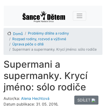
Přejít
Main navigation
k
hlavnímu
obsahu
Problémy dítěte a rodiny
Domů
Rozpad rodiny, rozvod a výživné
Úprava péče o dítě
Supermani a supermanky. Krycí jméno: sólo rodiče
Supermani a
supermanky. Krycí
jméno: sólo rodiče
Autor/ka:
Alena Hechtová
SDÍLET
Datum publikace: 31. 05. 2016,