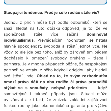
Stoupající tendence: Proč je sólo rodičů stále víc?
Jednou z příčin může být podle odborníků, kteří se
snaží hledat na tuto otázku odpověď, je to, že ve
společnosti stále více začíná
dominovat
individualismus
. Převládajícími hodnotami se hstala
hlavně spokojenost, svoboda a štěstí jednotlivce. Ne
vždy to ale jde bez toho, aniž by zároveň tím pádem
docházelo k omezení svobody druhého – třeba i
partnera. Je v mnoha případech běžné, že nespokojení
partneři ve vztahu z něho kdykoli odejdou, aby hledali
své štěstí jinde.
Ohled na to, že svým rozhodnutím
omezí právo dětí na oba rodiče či práva prarodičů
stýkat se s vnoučaty, nebývá prioritním
– i když
samozřejmě i takové případy jsou. Situaci může
ovlivňovat ale i fakt, že zmizela základní zajišťovací
funkce rodiny jako ekonomického garanta pro výživu