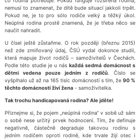
co rodina potřebuje. Pokud funguje rozšířená rodina,
nemusí to znamenat, že dítě bude situací jakkoli trpět.
Pokud ne, je to pro sólo rodiče velký a těžký úkol.
Neúplná rodina prostě znamená, že je třeba něco se
naučit nahradit.
U čísel ještě zůstaňme. O rok později (březnu 2015)
než zde zmiňovaný údaj, ČSÚ vydal dokonce studii,
která mapuje život rodičů – samoživitelů v Čechách.
Podle této studie je u nás
každá sedmá domácnost s
dětmi vedena pouze jedním z rodičů
. Číslo se
vyšplhalo už až na 165 tisíc domácností s tím, že
90 %
těchto domácností živí žena
- samoživitelka.
Tak trochu handicapovaná rodina? Ale jděte!
Přiznejme si, že pojem „neúplná rodina“ v sobě už sám
o sobě nese určitý prvek hodnocení. Tím, že definuje
negativně, částečně degraduje takovou rodinu s
jedním rodičem oproti rodině, kde trvale žijí otec i