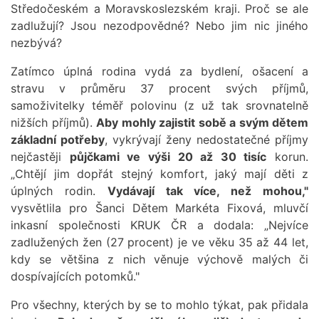
Středočeském a Moravskoslezském kraji. Proč se ale
zadlužují? Jsou nezodpovědné? Nebo jim nic jiného
nezbývá?
Zatímco úplná rodina vydá za bydlení, ošacení a
stravu v průměru 37 procent svých příjmů,
samoživitelky téměř polovinu (z už tak srovnatelně
nižších příjmů).
Aby mohly zajistit sobě a svým dětem
základní potřeby
, vykrývají ženy nedostatečné příjmy
nejčastěji
půjčkami ve výši 20 až 30 tisíc
korun.
„Chtějí jim dopřát stejný komfort, jaký mají děti z
úplných rodin.
Vydávají tak více, než mohou,"
vysvětlila pro Šanci Dětem Markéta Fixová, mluvčí
inkasní společnosti KRUK ČR a dodala: „Nejvíce
zadlužených žen (27 procent) je ve věku 35 až 44 let,
kdy se většina z nich věnuje výchově malých či
dospívajících potomků."
Pro všechny, kterých by se to mohlo týkat, pak přidala