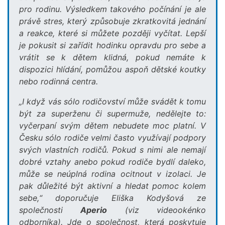
pro rodinu. Výsledkem takového počínání je ale
právě stres, který způsobuje zkratkovitá jednání
a reakce, které si můžete později vyčítat. Lepší
je pokusit si zařídit hodinku opravdu pro sebe a
vrátit se k dětem klidná, pokud nemáte k
dispozici hlídání, pomůžou aspoň dětské koutky
nebo rodinná centra.
„I když vás sólo rodičovství může svádět k tomu
být za superženu či supermuže, nedělejte to:
vyčerpaní svým dětem nebudete moc platní. V
Česku sólo rodiče velmi často využívají podpory
svých vlastních rodičů. Pokud s nimi ale nemají
dobré vztahy anebo pokud rodiče bydlí daleko,
může se neúplná rodina ocitnout v izolaci. Je
pak důležité být aktivní a hledat pomoc kolem
sebe,“ doporučuje Eliška Kodyšová ze
společnosti
Aperio
(viz videookénko
odborníka). Jde o společnost, která poskytuje