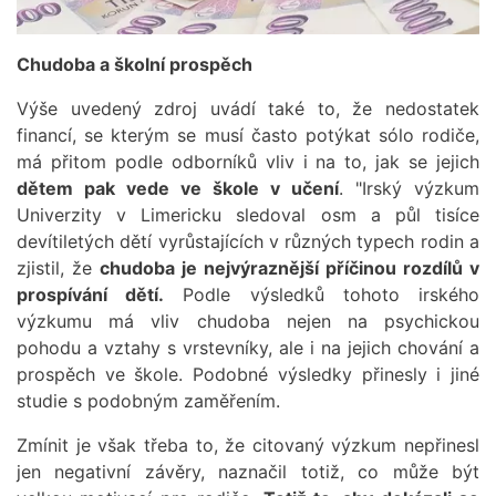
Chudoba a školní prospěch
Výše uvedený zdroj uvádí také to, že nedostatek
financí, se kterým se musí často potýkat sólo rodiče,
má přitom podle odborníků vliv i na to, jak se jejich
dětem pak vede ve škole v učení
. "Irský výzkum
Univerzity v Limericku sledoval osm a půl tisíce
devítiletých dětí vyrůstajících v různých typech rodin a
zjistil, že
chudoba je nejvýraznější příčinou rozdílů v
prospívání dětí.
Podle výsledků tohoto irského
výzkumu má vliv chudoba nejen na psychickou
pohodu a vztahy s vrstevníky, ale i na jejich chování a
prospěch ve škole. Podobné výsledky přinesly i jiné
studie s podobným zaměřením.
Zmínit je však třeba to, že citovaný výzkum nepřinesl
jen negativní závěry, naznačil totiž, co může být