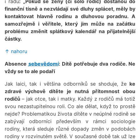
i radu
: „Pokud se ženy (či sólo rodič) dostanou do
finanční tísně a nezvládají své dluhy splácet, měly by
kontaktovat hlavně rodinu a dluhovou poradnu. A
samozřejmě i věřitele, který jim může na začátku
problému změnit splátkový kalendář na přijatelnější
částky.
↑ nahoru
Absence
sebevědomí
: Dítě potřebuje dva rodiče. Ne
vždy se to ale podaří
Jak laici, tak i většina odborníků se shoduje, že
ke
zdravé výchově dítěte je nutná přítomnost obou
rodičů
– jak otce, tak i matky. Každý z rodičů má totiž
svou nezastupitelnou roli. Co ale dělat, když to prostě
nejde? Problematikou života dítěte v neúplné rodině se
zabývají odborníci především v rámci sociologie
rodiny, která sleduje různé dopady změn v podobách
rodiny v rozvinutém světě. V současné době tak už lze