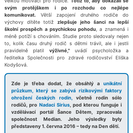
velkou motivací pro rodiče.
Totiž to, aby dokázali se
svým protějškem i po rozchodu co nejlépe
komunikovat.
Větší zapojení druhého rodiče do
výchovy dítěte totiž
zlepšuje jeho šanci na lepší
školní prospěch a psychickou pohodu
, a znamená i
méně potíží s chováním. Studie proto sledovaly nejen
to, kolik času druhý rodič s dětmi trávil, ale i jestli
pravidelně platil
výživné,"
uvádí psycholožka a
ředitelka Společnosti pro zdravé rodičovství Eliška
Kodyšová.
Zde je třeba dodat, že obsáhlý a
unikátní
průzkum, který se zabývá rizikovými faktory
ohrožení českých rodin,
včetně rodin sólo
rodičů, pro
Nadaci Sirius
, pod kterou funguje i
vzdělávací portál Šance Dětem, zpracovala
společnost Median. Jeho výsledky byly
představeny 1. června 2016 – tedy na Den dětí.