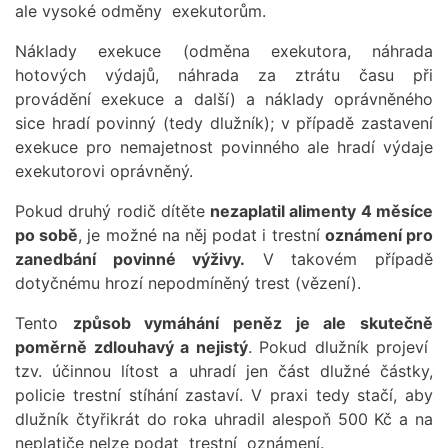
ale vysoké odměny exekutorům.
Náklady exekuce (odměna exekutora, náhrada
hotových výdajů, náhrada za ztrátu času při
provádění exekuce a další) a náklady oprávněného
sice hradí povinný (tedy dlužník); v případě zastavení
exekuce pro nemajetnost povinného ale hradí výdaje
exekutorovi oprávněný.
Pokud druhý rodič dítěte
nezaplatil alimenty 4 měsíce
po sobě
, je možné na něj podat i trestní
oznámení pro
zanedbání povinné výživy.
V takovém případě
dotyčnému hrozí nepodmíněný trest (vězení).
Tento
způsob vymáhání peněz je ale skutečně
poměrně zdlouhavý a nejistý
. Pokud dlužník projeví
tzv. účinnou lítost a uhradí jen část dlužné částky,
policie trestní stíhání zastaví. V praxi tedy stačí, aby
dlužník čtyřikrát do roka uhradil alespoň 500 Kč a na
neplatiče nelze podat trestní oznámení.