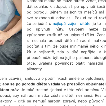
Náhradní matka se může dítěte vzdát, resp
dát souhlas k adopci, až po uplynutí šesti
od porodu. Během dalších tří měsíců má
své rozhodnutí odvolat. Pokud soud roz
že se jedná o
nejlepší zájem dítěte
, je to 
po uplynutí lhůty. Osvojení nelze ž
způsobem zrušit až po uplynutí tří let. Žena
si nechala odnosit dítě náhradní matko
počítat s tím, že bude minimálně několik 
žít v nejistotě, zda o dítě nepřijde. V k
případě může být na jejího partnera, biolog
otce, uvalena povinnost platit náhradní
alimenty.
ředem uzavírají smlouvu o podmínkách umělého oplodnění,
y, aby se po porodu dítěte vzdala ve prospěch objednate
ektem práv
. Je také trestné sjednat v této věci odměnu. V 
oucí, aby náhradní matka zůstala dítěti neznámá. Realit
 faktory - dítě se nemusí narodit zdravé, nebo původní