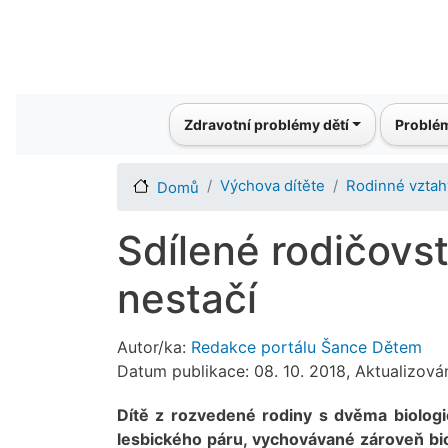
Main navigation
Zdravotní problémy dětí
Problém
Výchova dítěte
Rodinné vztah
Domů
Sdílené rodičovs
nestačí
Autor/ka:
Redakce portálu Šance Dětem
Datum publikace: 08. 10. 2018, Aktualizová
Dítě z rozvedené rodiny s dvěma biologic
lesbického páru, vychovávané zároveň bio