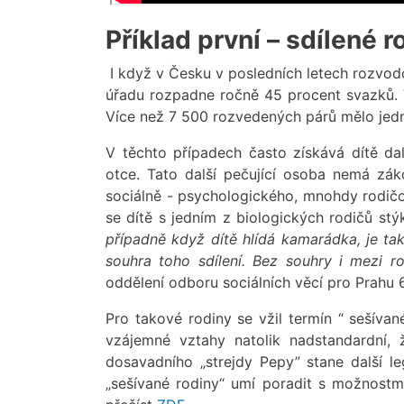
Příklad první – sdílené 
I když v Česku v posledních letech rozvodo
úřadu rozpadne ročně 45 procent svazků. V 
Více než 7 500 rozvedených párů mělo jedno
V těchto případech často získává dítě da
otce. Tato další pečující osoba nemá z
sociálně - psychologického, mnohdy rodičov
se dítě s jedním z biologických rodičů st
případně když dítě hlídá kamarádka, je ta
souhra toho sdílení. Bez souhry i mezi ro
oddělení odboru sociálních věcí pro Prahu 6
Pro takové rodiny se vžil termín “ sešívan
vzájemné vztahy natolik nadstandardní, 
dosavadního „strejdy Pepy” stane další l
„sešívané rodiny“ umí poradit s možnostm