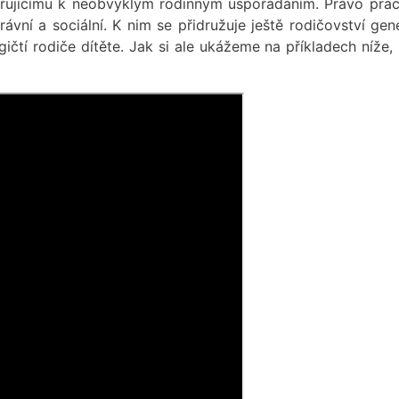
řujícímu k neobvyklým rodinným uspořádáním. Právo prac
ávní a sociální. K nim se přidružuje ještě rodičovství gen
ogičtí rodiče dítěte. Jak si ale ukážeme na příkladech níže, 