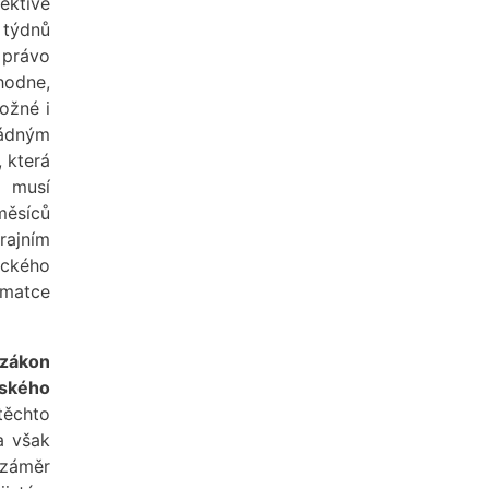
ektive
 týdnů
 právo
hodne,
možné i
ádným
, která
u musí
měsíců
rajním
ického
 matce
zákon
lského
těchto
a však
 záměr