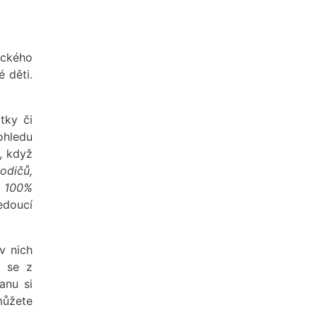
ického
 děti.
tky či
ohledu
, když
odičů,
a 100%
edoucí
v nich
e se z
anu si
můžete