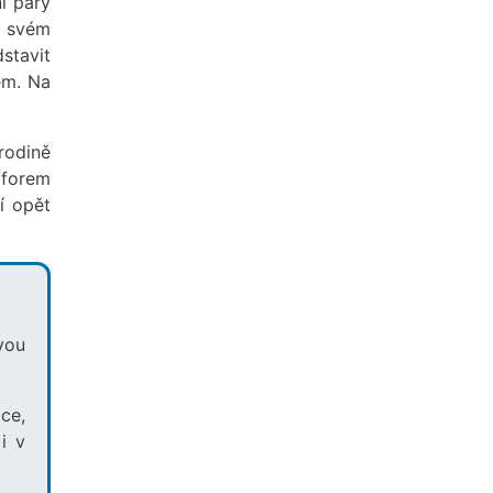
í páry
o svém
stavit
em. Na
rodině
 forem
í opět
vou
ce,
i v