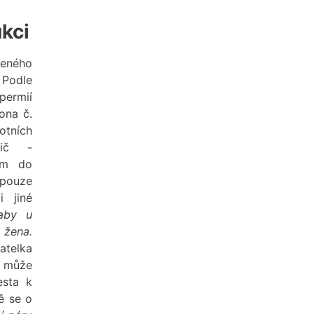
ukci
eného
 Podle
permií
na č.
tních
ič -
em do
 pouze
i jiné
aby u
 žena.
atelka
k může
esta k
ě se o