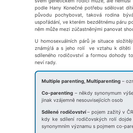
svém genetickém rodiči může, ale nemusí 
podle Hany Konečné potřebu sdělovat dít
původu pochybovat, taková rodina bývá 
uspořádání, ve kterém bezdětnému páru pom
něm může mezi zúčastněnými panovat shoda
U homosexuálních párů je situace složitěj
známý/á a s jeho rolí ve vztahu k dítěti
sdíleného rodičovství a formou dohody to
neví rady.
Multiple parenting, Multiparenting
– ozn
Co-parenting
– někdy synonymum výše z
jinak vzájemně nesouvisejících osob
Sdílené rodičovství
– pojem zažitý v ČR
kdy ke sdílení rodičovských rolí dojd
synonymním významu s pojmem co-par