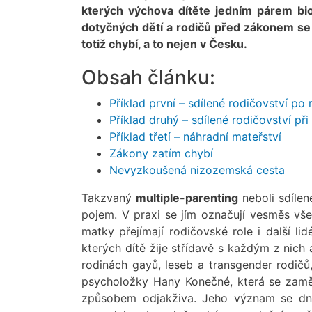
kterých výchova dítěte jedním párem biol
dotyčných dětí a rodičů před zákonem se 
totiž chybí, a to nejen v Česku.
Obsah článku:
Příklad první – sdílené rodičovství po
Příklad druhý – sdílené rodičovství př
Příklad třetí – náhradní mateřství
Zákony zatím chybí
Nevyzkoušená nizozemská cesta
Takzvaný
multiple-parenting
neboli sdílen
pojem. V praxi se jím označují vesměs vš
matky přejímají rodičovské role i další li
kterých dítě žije střídavě s každým z nich
rodinách gayů, leseb a transgender rodič
psycholožky Hany Konečné, která se zaměř
způsobem odjakživa. Jeho význam se dne