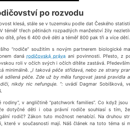
rodičovství po rozvodu
vost klesá, stále se v tuzemsku podle dat Českého statist
téměř třech pětinách rozpadlých manželství žily nezletilé
 dítě, přes 6 400 dvě děti a téměř 800 pak tři a více dětí.
lšího “rodiče” soužitím s novým partnerem biologické ma
ákonem daná
rodičovská práva
ani povinnosti. Přesto, z p
skou roli v očích svých i očích dítěte zastává. Především
ýká minimálně.
„
I taková péče střídavá, nebo ze strany prar
ké sdílená péče. Zde už by měla fungovat jasná pravidla 
diči, nikdy nic nefunguje. “:
uvádí Dagmar Sobíšková, v
.
é rodiny”, v angličtině “patchwork families”. Co když jsou 
že dotyčné děti i oba právní rodiče souhlasí s tím, ž
egální rodič? Zákon tuto možnost nenabízí. Na druhou str
i, které v současnosti mají. Náš článek na toto téma si 