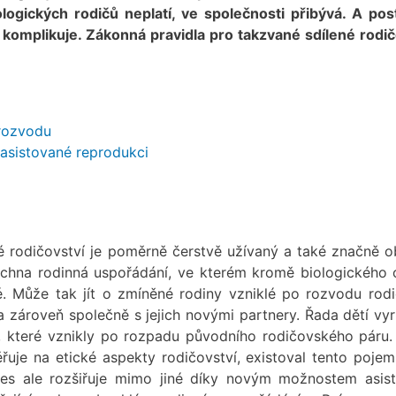
ogických rodičů neplatí, ve společnosti přibývá. A pos
komplikuje. Zákonná pravidla pro takzvané sdílené rodič
 rozvodu
i asistované reprodukci
é rodičovství je poměrně čerstvě užívaný a také značně o
echna rodinná uspořádání, ve kterém kromě biologického 
dé. Může tak jít o zmíněné rodiny vzniklé po rozvodu rodi
 a zároveň společně s jejich novými partnery. Řada dětí vyr
ů, které vznikly po rozpadu původního rodičovského páru.
uje na etické aspekty rodičovství, existoval tento poje
s ale rozšiřuje mimo jiné díky novým možnostem asis