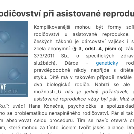
rodičovství při asistované reprod
Komplikovanější mohou být formy sdíl
rodičovství u asistované reprodukce.
českých zákonů je dárcovství vajíček i s
zcela anonymní (
§ 3, odst. 4, písm c)
záko
373/2011 Sb., o specifických zdravo
službách). Dárce -
genetický
rod
pravděpodobně nikdy nepřijde s dítět
styku. Dítě má v takovém případě nadále
dva biologické rodiče. Nabízí se ale 
možnosti.
„
U nás je jediný požadavek, 
asistované reprodukce vždy byl pár. Muž a
ku.
“:
uvádí Hana Konečná, psycholožka a spoluzaklad
o se problematikou nenaplněného rodičovství. Pár si ta
ím absolvovat celou proceduru. Tím se navíc otevírá c
, které mohou za tímto účelem tvořit jakési aliance. Dít