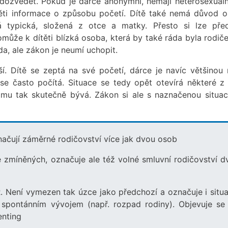
dozvědět. Pokud je dárce anonymní, nemají heterosexuáln
ěti informace o způsobu početí. Dítě také nemá důvod 
typická, složená z otce a matky. Přesto si lze před
ůže k dítěti blízká osoba, která by také ráda byla rodič
, ale zákon je neumí uchopit.
ší. Dítě se zeptá na své početí, dárce je navíc většinou 
 se často počítá. Situace se tedy opět otevírá některé z
mu tak skutečně bývá. Zákon si ale s naznačenou situac
ačují záměrné rodičovství více jak dvou osob
míněných, označuje ale též volné smluvní rodičovství d
. Není vymezen tak úzce jako předchozí a označuje i situa
e spontánním vývojem (např. rozpad rodiny). Objevuje se 
enting