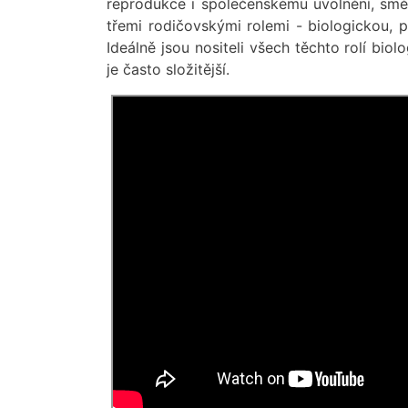
reprodukce i společenskému uvolnění, smě
třemi rodičovskými rolemi - biologickou, pr
Ideálně jsou nositeli všech těchto rolí biol
je často složitější.