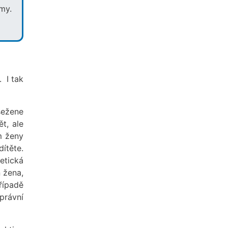
my.
. I tak
sežene
t, ale
m ženy
ítěte.
etická
 žena,
řípadě
právní