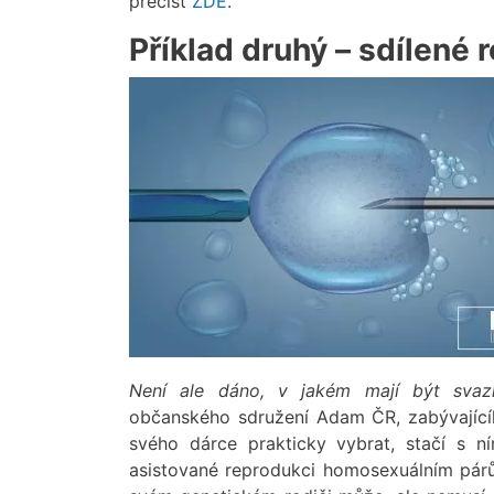
přečíst
ZDE
.
Příklad druhý – sdílené 
Není ale dáno, v jakém mají být svaz
občanského sdružení Adam ČR, zabývajícíh
svého dárce prakticky vybrat, stačí s n
asistované reprodukci homosexuálním párům