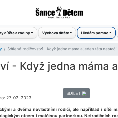
Přejít
k
hlavnímu
obsahu
y dítěte a rodiny
Výchova dítěte
Hledám pomoc
y
Sdílené rodičovství - Když jedna máma a jeden táta nestačí
tví - Když jedna máma a
SDÍLET
no: 27. 02. 2023
kými a dvěma nevlastními rodiči, ale například i dítě m
logickým otcem i matčinou partnerkou. Netradičních rod