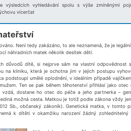
e výsledcích vyhledávání spolu s výše zmíněnými poj
výchovu vícerčat
mateřství
ováno. Není tedy zakázáno, to ale neznamená, že je legální
cí náhradních matek několik desítek dětí.
h důvodů dítě, si nejprve sám na vlastní odpovědnost 
ou na kliniku, která je ochotna jim v jejich postupu vyhově
tka podstoupí umělé oplodnění, v ideálním případě vajíčke
mužem. Ten se pak během těhotenství přihlásí jako otec d
 vzdá, dostane ho otec do péče a jeho partnerka – gen
ediná možná cesta. Matkou je totiž podle zákona vždy jen
12 Sb., občanský zákoník). Genetická matka, v tomto p
nemá k dítěti v okamžiku narození žádný zohlednitelný 