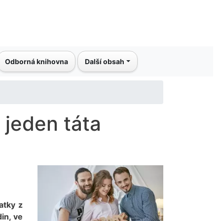
Odborná knihovna
Další obsah
 jeden táta
atky z
in, ve