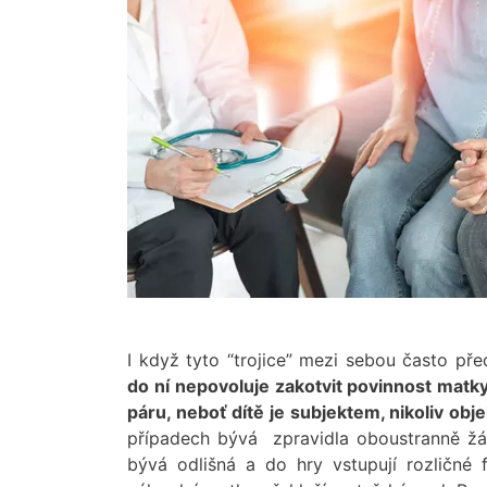
I když tyto “trojice” mezi sebou často p
do ní nepovoluje zakotvit povinnost matk
páru, neboť dítě je subjektem, nikoliv obj
případech bývá zpravidla oboustranně žád
bývá odlišná a do hry vstupují rozličné