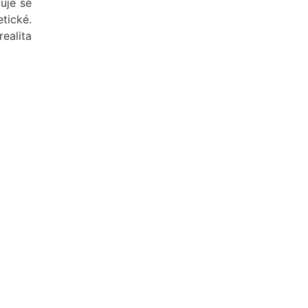
uje se
etické.
realita