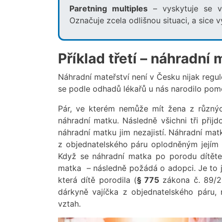
Paretning multiples
– vyskytuje se v
Označuje zcela odlišnou situaci, a sice 
Příklad třetí – náhradní 
Náhradní mateřství není v Česku nijak regul
se podle odhadů lékařů u nás narodilo pomo
Pár, ve kterém nemůže mít žena z různýc
náhradní matku. Následně všichni tři přijd
náhradní matku jim nezajistí. Náhradní ma
z objednatelského páru oplodněným jejím 
Když se náhradní matka po porodu dítěte
matka – následně požádá o adopci. Je to j
která dítě porodila (
§ 775
zákona č. 89/20
dárkyně vajíčka z objednatelského páru, 
vztah.