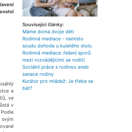
tavení
ovství
Související články:
Máme doma dvoje děti
Rodinná mediace - namísto
soudu dohoda u kulatého stolu
Rodinná mediace: řešení sporů
mezi rozvádějícími se rodiči
Sociální práce s rodinou aneb
sanace rodiny
Kurátor pro mládež: Je třeba se
bsáhlý
bát?
otce a
čů, ve
ůstá v
 Podle
m svým
tované