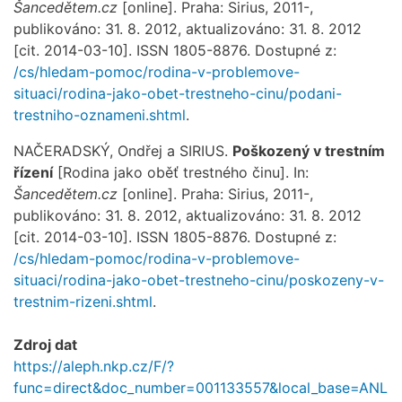
Šancedětem.cz
[online]. Praha: Sirius, 2011-,
publikováno: 31. 8. 2012, aktualizováno: 31. 8. 2012
[cit. 2014-03-10]. ISSN 1805-8876. Dostupné z:
/cs/hledam-pomoc/rodina-v-problemove-
situaci/rodina-jako-obet-trestneho-cinu/podani-
trestniho-oznameni.shtml
.
NAČERADSKÝ, Ondřej a SIRIUS.
Poškozený v trestním
řízení
[Rodina jako oběť trestného činu]. In:
Šancedětem.cz
[online]. Praha: Sirius, 2011-,
publikováno: 31. 8. 2012, aktualizováno: 31. 8. 2012
[cit. 2014-03-10]. ISSN 1805-8876. Dostupné z:
/cs/hledam-pomoc/rodina-v-problemove-
situaci/rodina-jako-obet-trestneho-cinu/poskozeny-v-
trestnim-rizeni.shtml
.
Zdroj dat
https://aleph.nkp.cz/F/?
func=direct&doc_number=001133557&local_base=ANL