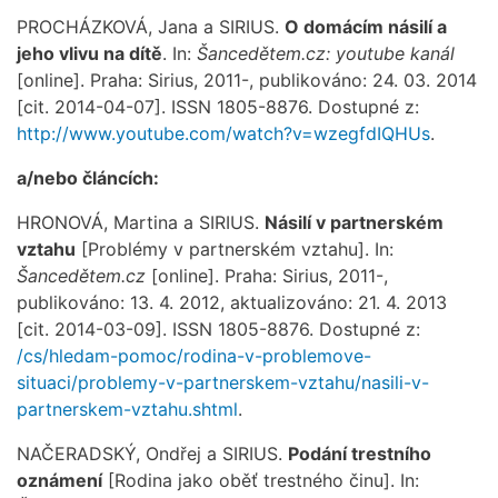
PROCHÁZKOVÁ, Jana a SIRIUS.
O domácím násilí a
jeho vlivu na dítě
. In:
Šancedětem.cz: youtube kanál
[online]. Praha: Sirius, 2011-, publikováno: 24. 03. 2014
[cit. 2014-04-07]. ISSN 1805-8876. Dostupné z:
http://www.youtube.com/watch?v=wzegfdIQHUs
.
a/nebo článcích:
HRONOVÁ, Martina a SIRIUS.
Násilí v partnerském
vztahu
[Problémy v partnerském vztahu]. In:
Šancedětem.cz
[online]. Praha: Sirius, 2011-,
publikováno: 13. 4. 2012, aktualizováno: 21. 4. 2013
[cit. 2014-03-09]. ISSN 1805-8876. Dostupné z:
/cs/hledam-pomoc/rodina-v-problemove-
situaci/problemy-v-partnerskem-vztahu/nasili-v-
partnerskem-vztahu.shtml
.
NAČERADSKÝ, Ondřej a SIRIUS.
Podání trestního
oznámení
[Rodina jako oběť trestného činu]. In: