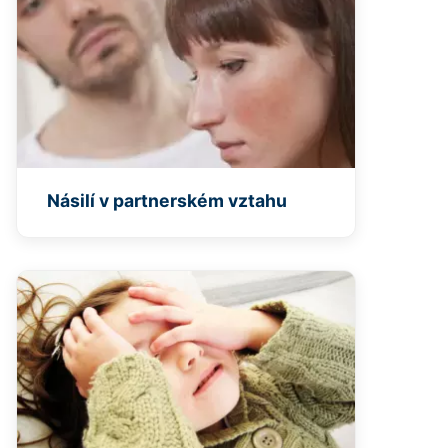
Násilí v partnerském vztahu