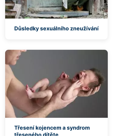
Důsledky sexuálního zneužívání
Třesení kojencem a syndrom
třeseného dítěte