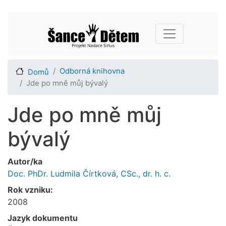
Přejít
Main navigation
k
hlavnímu
obsahu
Odborná knihovna
Domů
Jde po mně můj bývalý
Jde po mně můj
bývalý
Autor/ka
Doc. PhDr. Ludmila Čírtková, CSc., dr. h. c.
Rok vzniku:
2008
Jazyk dokumentu