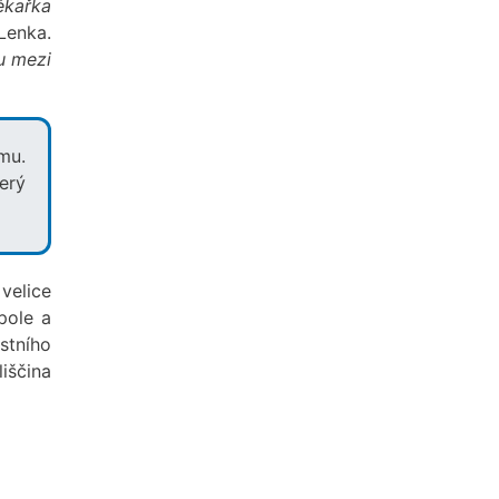
ékařka
Lenka.
u mezi
mu.
erý
elice
pole a
stního
iščina