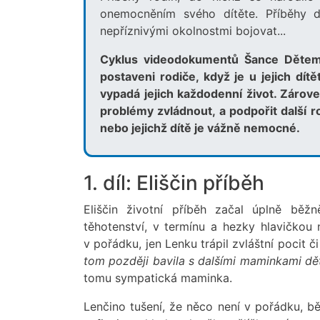
onemocněním svého dítěte. Příběhy dět
nepříznivými okolnostmi bojovat...
Cyklus videodokumentů Šance Dětem c
postaveni rodiče, když je u jejich dí
vypadá jejich každodenní život. Zároveň
problémy zvládnout, a podpořit další r
nebo jejichž dítě je vážně nemocné.
1. díl: Eliščin příběh
Eliščin životní příběh začal úplně b
těhotenství, v termínu a hezky hlavičkou
v pořádku, jen Lenku trápil zvláštní pocit č
tom později bavila s dalšími maminkami dě
tomu sympatická maminka.
Lenčino tušení, že něco není v pořádku, běh