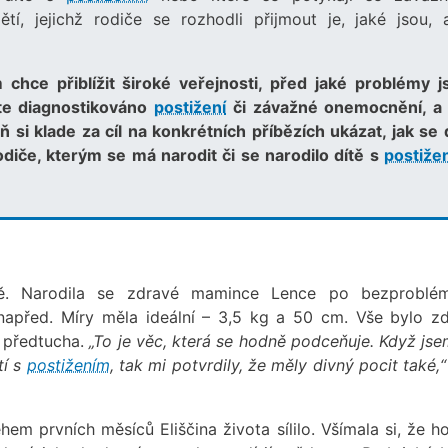
í, jejichž rodiče se rozhodli přijmout je, jaké jsou, 
hce přiblížit široké veřejnosti, před jaké problémy j
těte diagnostikováno
postižení
či závažné onemocnění, a 
 si klade za cíl na konkrétních příbězích ukázat, jak se d
odiče, kterým se má narodit či se narodilo dítě s
postiže
ěžně. Narodila se zdravé mamince Lence po bezprobl
 napřed. Míry měla ideální – 3,5 kg a 50 cm. Vše bylo zd
i předtucha.
„To je věc, která se hodně podceňuje. Když jse
tí s
postižením
, tak mi potvrdily, že měly divný pocit také,“
em prvních měsíců Eliščina života sílilo. Všímala si, že h