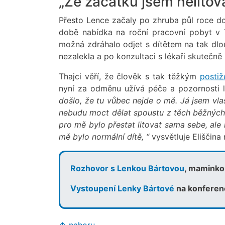
„Ze začátku jsem nelitova
Přesto Lence začaly po zhruba půl roce doc
době nabídka na roční pracovní pobyt v
možná zdráhalo odjet s dítětem na tak dlo
nezalekla a po konzultaci s lékaři skutečně 
Thajci věří, že člověk s tak těžkým
postiž
nyní za odměnu užívá péče a pozornosti li
došlo, že tu vůbec nejde o mě. Já jsem vlas
nebudu moct dělat spoustu z těch běžných v
pro mě bylo přestat litovat sama sebe, ale 
mě bylo normální dítě, “
vysvětluje Eliščina
Rozhovor s Lenkou Bártovou
, maminkou
Vystoupení Lenky Bártové
na konferen
↑ nahoru