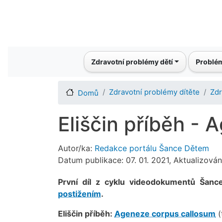
Main navigation
Zdravotní problémy dětí
Problém
Zdravotní problémy dítěte
Zdr
Domů
Eliščin příběh -
Autor/ka:
Redakce portálu Šance Dětem
Datum publikace: 07. 01. 2021, Aktualizová
První díl z cyklu videodokumentů Šan
postižením
.
Eliščin příběh:
Ageneze corpus callosum
(