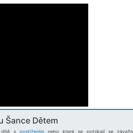
u Šance Dětem
o dítě s
postižením
nebo které se potýkají se závaž