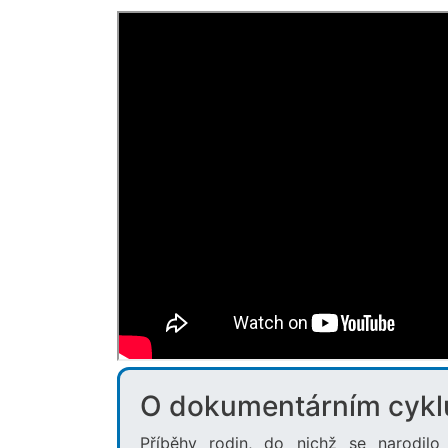
O dokumentárním cykl
Příběhy rodin, do nichž se narodil