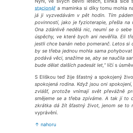
Nyní, ve svých devíti letech, Elinka sice 
stacionář
a maminka si díky tomu mohla naj
já ji vyzvedávám v pět hodin. Tím pádem
povinností, jako je fyzioterapie, přešla na
Ona zdánlivě nedělá nic, neumí se o sebe
úspěchy, ve které bych ani nevěřila. Eli 
jestli chce banán nebo pomeranč. Letos si 
by se třeba jednou mohla sama pohybovat p
podává věci, snažíme se, aby se naučila sama
bude dělat dalších padesát let,“
líčí s úsm
S Eliškou teď žije šťastný a spokojený živ
spokojená rodina. Když jsou oni spokojení, 
zvlášť, protože vnímají svět převážně pr
smějeme se a třeba zpíváme. A tak jí to 
zkrátka dá žít šťastný život, jenom se to
vyprávění.
↑ nahoru