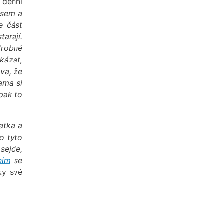
 denní
usem a
e část
tarají.
drobné
kázat,
va, že
ama si
 pak to
matka a
ro tyto
sejde,
ním
se
ky své