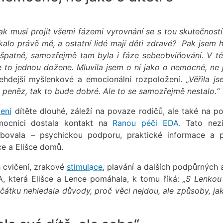
k musí projít všemi fázemi vyrovnání se s tou skutečností
tkalo právě mě, a ostatní lidé mají děti zdravé? Pak jsem h
a špatně, samozřejmě tam byla i fáze sebeobviňování. V t
 že to jednou dožene. Mluvila jsem o ní jako o nemocné, ne 
ehdejší myšlenkové a emocionální rozpoložení.
„Věřila j
ik peněz, tak to bude dobré. Ale to se samozřejmě nestalo.“
žení
dítěte dlouhé, záleží na povaze rodičů, ale také na p
mocnici dostala kontakt na
Ranou péči EDA
. Tato nez
třebovala – psychickou podporu, praktické informace a
e a Elišce domů.
h cvičení, zrakové
stimulace
, plavání a dalších podpůrných a
, která Elišce a Lence pomáhala, k tomu říká:
„S Lenkou
átku nehledala důvody, proč věci nejdou, ale způsoby, jak 