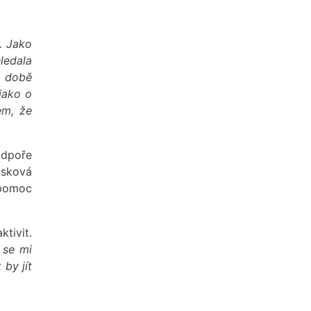
. Jako
ledala
é době
jako o
sem, že
odpoře
isková
 pomoc
ktivit.
 se mi
by jít