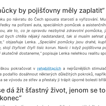
ůcky by pojišťovny měly zaplatit“
nku po návratu do Čech spousta starostí a vyřizování. Mus
středky na pořízení auta, speciálních pomůcek a asistenčníh
vnou, ale to, co je opravdu nezbytná zdravotní pomůcka, j
kud bych chtěla nějaký nadstandard, tak si musím sehnat 
e,“
objasňuje Lenka.
„Speciální pomůcky jsou drahé, kupř
stojí čtyřicet čtyři tisíc korun. Navíc i když pojišťovna p
ji skutečně dostaneme,“
popisuje Lenka nelehkou realitu sp
liškou pokračovat v
rehabilitacích
a nejrůznějších stimulač
šce podařilo dosáhnout některých důležitých pokroků, napří
a se vývodu ze střev a přestaly ji trápit úporné bolesti bříš
e dá žít šťastný život, jenom se to
 konec“