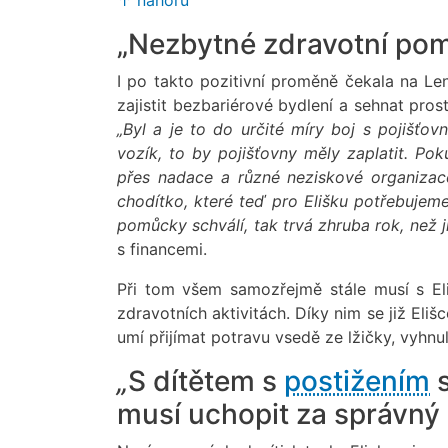
„Nezbytné zdravotní pom
I po takto pozitivní proměně čekala na Le
zajistit bezbariérové bydlení a sehnat pro
„Byl a je to do určité míry boj s pojišťo
vozík, to by pojišťovny měly zaplatit. Po
přes nadace a různé neziskové organizac
chodítko, které teď pro Elišku potřebujeme, 
pomůcky schválí, tak trvá zhruba rok, než 
s financemi.
Při tom všem samozřejmě stále musí s E
zdravotních aktivitách. Díky nim se již Eli
umí přijímat potravu vsedě ze lžičky, vyhnul
„
S dítětem s
postižením
s
musí uchopit za správný