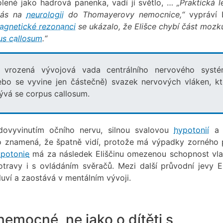
lené jako hadrová panenka, vadí jí světlo, …
„Praktická l
 nás na
neurologii
do Thomayerovy nemocnice,“
vypráví 
agnetické rezonanci
se ukázalo, že Elišce chybí část mozk
us callosum
.“
vrozená vývojová vada centrálního nervového systé
ebo se vyvine jen částečně) svazek nervových vláken, kt
ývá se corpus callosum.
dovyvinutím očního nervu, silnou svalovou
hypotonií
a v
 znamená, že špatně vidí, protože má výpadky zorného 
potonie
má za následek Eliščinu omezenou schopnost vla
travy i s ovládáním svěračů. Mezi další průvodní jevy El
luví a zaostává v mentálním vývoji.
 nemocné, ne jako o dítěti s