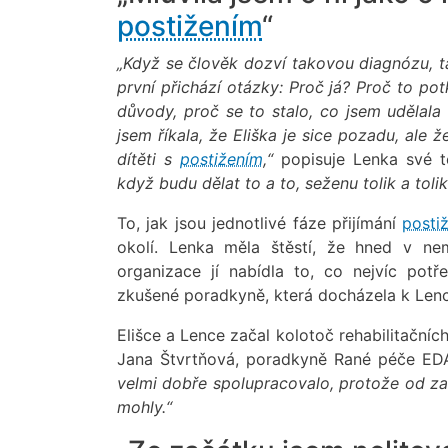
postižením
“
„Když se člověk dozví takovou diagnózu, ta
první přichází otázky: Proč já? Proč to po
důvody, proč se to stalo, co jsem udělal
jsem říkala, že Eliška je sice pozadu, ale
dítěti s
postižením
,“
popisuje Lenka své t
když budu dělat to a to, seženu tolik a tol
To, jak jsou jednotlivé fáze přijímání
posti
okolí. Lenka měla štěstí, že hned v ne
organizace jí nabídla to, co nejvíc po
zkušené poradkyně, která docházela k Lenc
Elišce a Lence začal kolotoč rehabilitačníc
Jana Štvrtňová, poradkyně Rané péče EDA
velmi dobře spolupracovalo, protože od zač
mohly.“