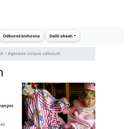
Odborná knihovna
Další obsah
běh - Ageneze corpus callosum
m
ovaným
ce
)