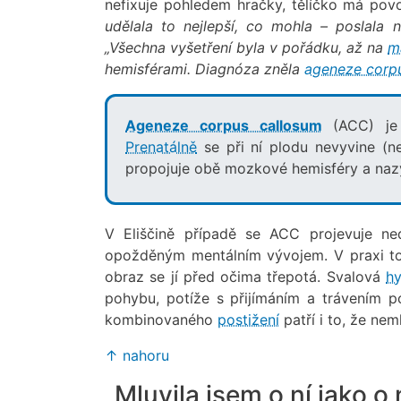
nefixuje pohledem hračky, tělíčko má povo
udělala to nejlepší, co mohla – poslala
„Všechna vyšetření byla v pořádku, až na
m
hemisférami. Diagnóza
zněla
ageneze corp
Ageneze corpus callosum
(ACC) je 
Prenatálně
se při ní plodu nevyvine (n
propojuje obě mozkové hemisféry a naz
V Eliščině případě se ACC projevuje ne
opožděným mentálním vývojem. V praxi to
obraz se jí před očima třepotá. Svalová
hy
pohybu, potíže s přijímáním a trávením po
kombinovaného
postižení
patří i to, že nem
↑ nahoru
„Mluvila jsem o ní jako o