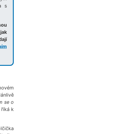
a s
sou
jak
ají
ním
émovém
ánlivě
m se o
říká k
olčička