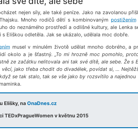
la své dítě, ale sebe“
házet nejen síly, ale také peníze. Jako na zavolanou přišl
 Thajsku. Mnoho rodičů dětí s kombinovaným
postižením
uho do neznámého prostředí a odlišné kultury, ale Lenka s
i s Eliškou odletěla. Jak se ukázalo, udělala moc dobře.
ením
musel v minulém životě udělat mnoho dobrého, a pr
dí okolo a je šťastný.
„To mi hrozně moc pomohlo, prot
tně ze začátku nelitovala ani tak své dítě, ale sebe. Že s 
ěcí, jako třeba chodit do divadélek, povídat si, … Nejtěžš
když se tak stalo, tak se vše jako by rozsvítilo a najednou
 maminka.
 Elišky, na
OnaDnes.cz
ci TEDxPragueWomen v květnu 2015