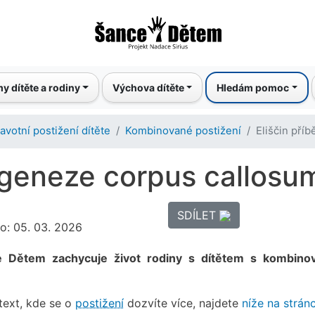
Přejít
k
hlavnímu
obsahu
y dítěte a rodiny
Výchova dítěte
Hledám pomoc
avotní postižení dítěte
Kombinované postižení
Eliščin pří
 Ageneze corpus callosu
SDÍLET
no: 05. 03. 2026
ce Dětem zachycuje život rodiny s dítětem s kombin
text, kde se o
postižení
dozvíte více, najdete
níže na strán