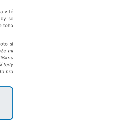
a v té
by se
e toho
oto si
ože mi
Eliškou
í tedy
 to pro