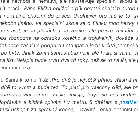
stále nechodí a nemluví, ale navštěvuje speciální školu a
ít práci.
„Ráno Eliška odjíždí o půl deváté školním autob
 normálně chodím do práce. Uvolňující pro mě je to, ž
 někoho jiného. Ve speciální škole se o Elinku moc hezky s
 postarat, je na plenách a na vozíku, ale přesto vnímám 
třeba rozpozná na obrázku kolečko a trojúhelník, dokáže u
dokonce začala s podporou stoupat a je tu určitá perspekti
o bytě. Jinak zatím samostatná není, ale hraje si sama, s
 jíst. Nejspíš bude trvat dva tři roky, než se to naučí, ale
ěvem maminka.
ot. Sama k tomu říká:
„Pro dítě je největší přínos šťastná 
dítě to vycítí a bude též. To platí pro všechny děti, ale p
ostřednictvím emocí. Eliška miluje, když se nás hodně 
dopřávám a klidně zpívám i v metru. S dítětem s
postiže
 musí uchopit za správný konec,“
uzavírá Lenka optimistic