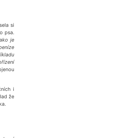
ela si
o psa.
ako je
peníze
íkladu
ořízení
ojenou
ních i
klad že
ka.