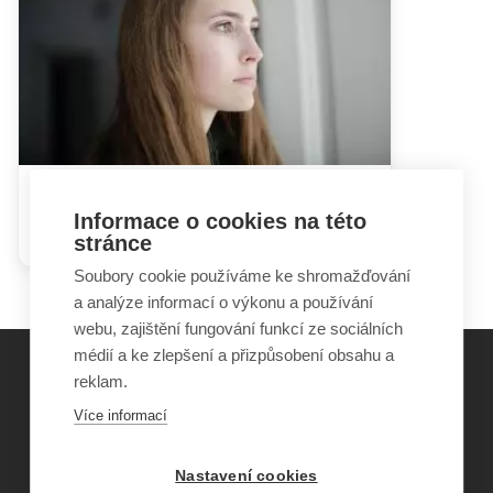
Jak se vyrovnat s postižením
Informace o cookies na této
dítěte
stránce
Soubory cookie používáme ke shromažďování
a analýze informací o výkonu a používání
webu, zajištění fungování funkcí ze sociálních
médií a ke zlepšení a přizpůsobení obsahu a
reklam.
©
Obecně prospěšná společnost Sirius
, o.p.s.
Více informací
2011–2026
Šance Dětem
Nastavení cookies
ISSN 1805-8876