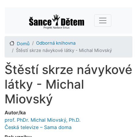
Přejít
Main navigation
k
hlavnímu
obsahu
Odborná knihovna
Domů
Štěstí skrze návykové látky - Michal Miovský
Štěstí skrze návykové
látky - Michal
Miovský
Autor/ka
prof. PhDr. Michal Miovský, Ph.D.
Česká televize – Sama doma
Rok vzniku: