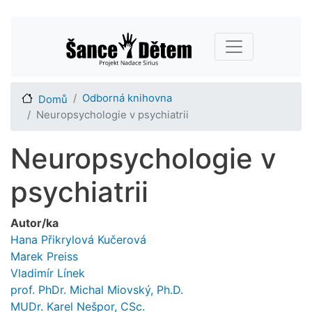
Přejít
Main navigation
k
hlavnímu
obsahu
Odborná knihovna
Domů
Neuropsychologie v psychiatrii
Neuropsychologie v
psychiatrii
Autor/ka
Hana Přikrylová Kučerová
Marek Preiss
Vladimír Línek
prof. PhDr. Michal Miovský, Ph.D.
MUDr. Karel Nešpor, CSc.