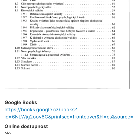
Google Books
https://books.google.cz/books?
id=6NLWjg2oov8C&printsec=frontcover&hl=cs&source=
Online dostupnost
Ne