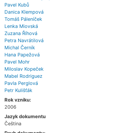
Pavel Kubů
Danica Klempová
Tomáš Páleníček
Lenka Miovská
Zuzana Říhová
Petra Navrátilová
Michal Černík
Hana Papežová
Pavel Mohr
Miloslav Kopeček
Mabel Rodriguez
Pavla Perglová
Petr Kulišťák
Rok vzniku:
2006
Jazyk dokumentu
Čeština
Druh dokumentu: