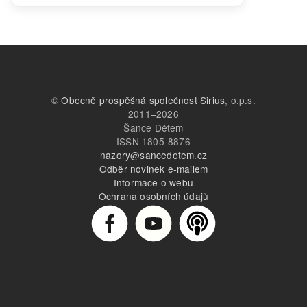
©
Obecně prospěšná společnost Sirius
, o.p.s.
2011–2026
Šance Dětem
ISSN 1805-8876
nazory@sancedetem.cz
Odběr novinek e-mailem
Informace o webu
Ochrana osobních údajů