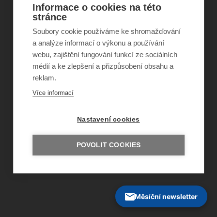
©
Obecně prospěšná společnost Sirius
, o.p.s.
Informace o cookies na této
2011–2026
stránce
Šance Dětem
ISSN 1805-8876
Soubory cookie používáme ke shromažďování
nazory@sancedetem.cz
a analýze informací o výkonu a používání
Odběr novinek e-mailem
webu, zajištění fungování funkcí ze sociálních
Informace o webu
médií a ke zlepšení a přizpůsobení obsahu a
Ochrana osobních údajů
reklam.
Více informací
Nastavení cookies
POVOLIT COOKIES
Měsíční newsletter