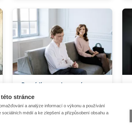
Rozvádíme se. Je pro nás
střídavá výchova ideální řešení?
této stránce
omažďování a analýze informací o výkonu a používání
e sociálních médií a ke zlepšení a přizpůsobení obsahu a