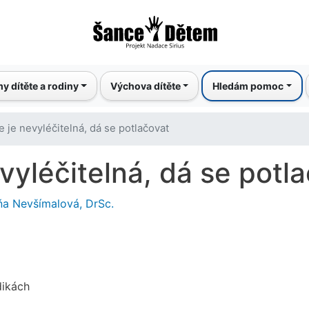
Přejít
k
hlavnímu
obsahu
y dítěte a rodiny
Výchova dítěte
Hledám pomoc
 je nevyléčitelná, dá se potlačovat
vyléčitelná, dá se potl
ňa Nevšímalová, DrSc.
dikách