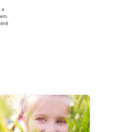
 a
čem.
méně