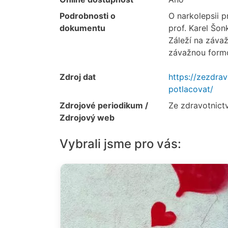
Podrobnosti o
O narkolepsii p
dokumentu
prof. Karel Šon
Záleží na závaž
závažnou formo
Zdroj dat
https://zezdrav
potlacovat/
Zdrojové periodikum /
Ze zdravotnict
Zdrojový web
Vybrali jsme pro vás: