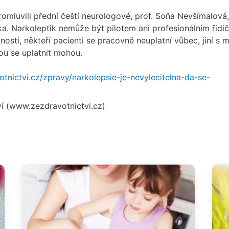
romluvili přední čeští neurologové, prof. Soňa Nevšímalová,
ka. Narkoleptik nemůže být pilotem ani profesionálním řidi
nosti, někteří pacienti se pracovně neuplatní vůbec, jiní s 
u se uplatnit mohou.
otnictvi.cz/zpravy/narkolepsie-je-nevylecitelna-da-se-
ví (www.zezdravotnictvi.cz)