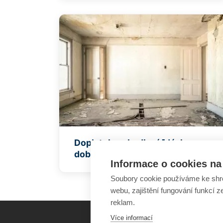
Doplatek na bydlení [dávka v
doběhu]
Informace o cookies na 
Soubory cookie používáme ke shr
webu, zajištění fungování funkcí z
reklam.
Více informací