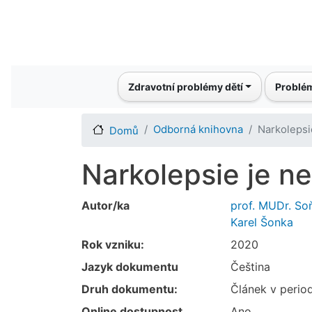
Main navigation
Zdravotní problémy dětí
Problém
Odborná knihovna
Narkolepsie
Domů
Narkolepsie je ne
Autor/ka
prof. MUDr. So
Karel Šonka
Rok vzniku:
2020
Jazyk dokumentu
Čeština
Druh dokumentu:
Článek v perio
Online dostupnost
Ano