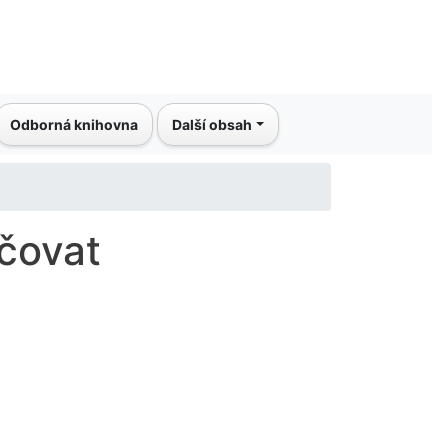
Odborná knihovna
Další obsah
ačovat