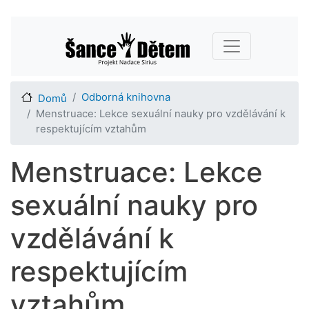
Přejít
Main navigation
k
hlavnímu
obsahu
Odborná knihovna
Domů
Menstruace: Lekce sexuální nauky pro vzdělávání k
respektujícím vztahům
Menstruace: Lekce
sexuální nauky pro
vzdělávání k
respektujícím
vztahům