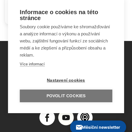
Jak se vyrovnat s postižením
Informace o cookies na této
dítěte
stránce
Soubory cookie používáme ke shromažďování
a analýze informací o výkonu a používání
webu, zajištění fungování funkcí ze sociálních
médií a ke zlepšení a přizpůsobení obsahu a
reklam.
©
Obecně prospěšná společnost Sirius
, o.p.s.
Více informací
2011–2026
Šance Dětem
Nastavení cookies
ISSN 1805-8876
nazory@sancedetem.cz
Odběr novinek e-mailem
POVOLIT COOKIES
Informace o webu
Ochrana osobních údajů
Měsíční newsletter