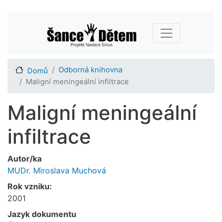
Přejít
Main navigation
k
hlavnímu
obsahu
Odborná knihovna
Domů
Maligní meningeální infiltrace
Maligní meningeální
infiltrace
Autor/ka
MUDr. Miroslava Muchová
Rok vzniku:
2001
Jazyk dokumentu