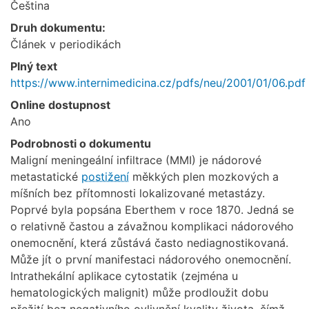
Čeština
Druh dokumentu:
Článek v periodikách
Plný text
https://www.internimedicina.cz/pdfs/neu/2001/01/06.pdf
Online dostupnost
Ano
Podrobnosti o dokumentu
Maligní meningeální infiltrace (MMI) je nádorové
metastatické
postižení
měkkých plen mozkových a
míšních bez přítomnosti lokalizované metastázy.
Poprvé byla popsána Eberthem v roce 1870. Jedná se
o relativně častou a závažnou komplikaci nádorového
onemocnění, která zůstává často nediagnostikovaná.
Může jít o první manifestaci nádorového onemocnění.
Intrathekální aplikace cytostatik (zejména u
hematologických malignit) může prodloužit dobu
přežití bez negativního ovlivnění kvality života, čímž