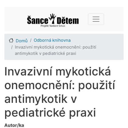
Přejít
Main navigation
k
hlavnímu
obsahu
Odborná knihovna
Domů
Invazivní mykotická onemocnění: použití
antimykotik v pediatrické praxi
Invazivní mykotická
onemocnění: použití
antimykotik v
pediatrické praxi
Autor/ka